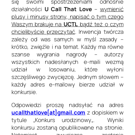
się swoimi spostrzeżeniami odnośnie
działalności
U Call That Love
–
wymienić
plusy i minusy strony, napisać o tym czego
Waszym brakuje na
UCTL
bądź też o czym
chcielibyście przeczytać
. Inwencja twórcza
zależy od was samych w myśl zasady –
krótko, zwięźle i na temat. Każdy ma równe
szanse wygrania nagrody – autorzy
wszystkich nadesłanych e-maili wezmą
udział w losowaniu, które wyłoni
szczęśliwego zwycięzcę. Jednym słowem –
każdy adres e-mailowy bierze udział w
konkursie.
Odpowiedzi proszę nadsyłać na adres
ucallthatlove[at]gmail.com
z dopiskiem w
tytule
„Konkurs urodzinowy
„. Wyniki
konkursu zostaną opublikowane na stronie.