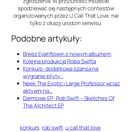
zgłoszenia. W przyszłości możecie
spodziewać się następnych contestów
organizowanych przez U Call That Love, nie
tylko z okazji urodzin serwisu.
Podobne artykuły:
Breez Evahflowin z nowym albumem
Kolejna produkcja Roba Swifta
Konkurs: dodatkowa szansa na
wygranie płyty…
Neek The Exotic i Large Professor wciąż
aktywni na…
Darmowe EP: Rob Swift – Sketches Of
The Architect EP
konkurs
rob swift
u call that love