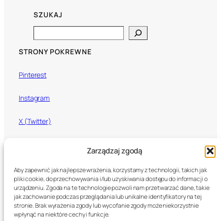
SZUKAJ
Search
STRONY POKREWNE
Pinterest
Instagram
X (Twitter)
Mixcloud
Zarządzaj zgodą
Aby zapewnić jak najlepsze wrażenia, korzystamy z technologii, takich jak
pliki cookie, do przechowywania i/lub uzyskiwania dostępu do informacji o
U Call That Love
urządzeniu. Zgoda na te technologie pozwoli nam przetwarzać dane, takie
jak zachowanie podczas przeglądania lub unikalne identyfikatory na tej
stronie. Brak wyrażenia zgody lub wycofanie zgody może niekorzystnie
© 2026 U Call That Love. Wszystkie prawa zastrzeżone.
wpłynąć na niektóre cechy i funkcje.