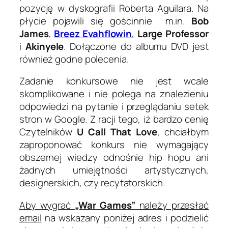
pozycję w dyskografii Roberta Aguilara. Na
płycie pojawili się gościnnie m.in.
Bob
James
,
Breez Evahflowin
,
Large Professor
i
Akinyele
. Dołączone do albumu DVD jest
również godne polecenia.
Zadanie konkursowe nie jest wcale
skomplikowane i nie polega na znalezieniu
odpowiedzi na pytanie i przeglądaniu setek
stron w Google. Z racji tego, iż bardzo cenię
Czytelników
U Call That Love
, chciałbym
zaproponować konkurs nie wymagający
obszernej wiedzy odnośnie hip hopu ani
żadnych umiejętności artystycznych,
designerskich, czy recytatorskich.
Aby wygrać
„War Games”
należy przesłać
email
na wskazany poniżej adres i podzielić