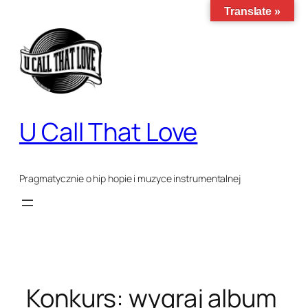
Translate »
Przejdź
do
treści
U Call That Love
Pragmatycznie o hip hopie i muzyce instrumentalnej
Konkurs: wygraj album