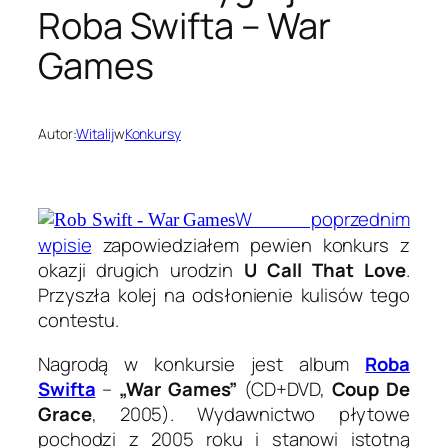
Roba Swifta – War
Games
Autor:
Witalij
w
Konkursy
W poprzednim
wpisie
zapowiedziałem pewien konkurs z
okazji drugich urodzin
U Call That Love
.
Przyszła kolej na odsłonienie kulisów tego
contestu.
Nagrodą w konkursie jest album
Roba
Swifta
–
„War Games”
(CD+DVD,
Coup De
Grace
, 2005). Wydawnictwo płytowe
pochodzi z 2005 roku i stanowi istotną