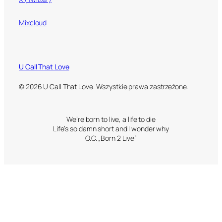
Mixcloud
U Call That Love
© 2026 U Call That Love. Wszystkie prawa zastrzeżone.
We’re born to live, a life to die
Life’s so damn short and I wonder why
O.C. „Born 2 Live”