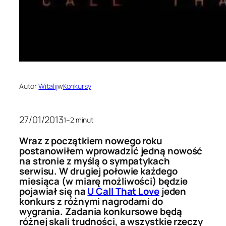
Autor:
Witalij
w
Konkursy
27/01/2013
1–2 minut
Wraz z początkiem nowego roku
postanowiłem wprowadzić jedną nowość
na stronie z myślą o sympatykach
serwisu. W drugiej połowie każdego
miesiąca (w miarę możliwości) będzie
pojawiał się na
U Call That Love
jeden
konkurs z różnymi nagrodami do
wygrania. Zadania konkursowe będą
różnej skali trudności, a wszystkie rzeczy