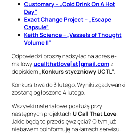
Customary
–
„Cold Drink On A Hot
Day”
Exact Change Project
–
„Escape
Capsule”
Keith Science
–
„Vessels of Thought
Volume II”
Odpowiedzi proszę nadsyłać na adres e-
mailowy
ucallthatlove[at]gmail.com
z
dopiskiem
„Konkurs styczniowy UCTL”
.
Konkurs trwa do 3 lutego. Wyniki zgadywanki
zostaną ogłoszone 4 lutego.
Wszywki materiałowe posłużą przy
następnych projektach
U Call That Love
.
Jakie będą to przedsięwzięcia? O tym już
niebawem poinformuję na łamach serwisu.