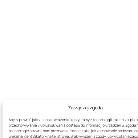
Zarządzaj zgodą
Aby zapewnić jak najlepsze wrażenia, korzystamy z technologii, takich jak pliki 
przechowywania i/lub uzyskiwania dostępu do informacji o urządzeniu. Zgoda 
technologie pozwoli nam przetwarzać dane, takie jak zachowanie podczas prz
unikalne identyfikatory na tej stronie. Brak wyrażenia zgody lub wycofanie zg