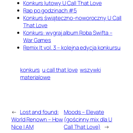
Konkurs lutowy U Call That Love
Rap po godzinach #5
Konkurs świąteczno-noworoczny U Call
That Love
Konkurs: wygraj album Roba Swifta –
War Games
Remix It vol. 3 – kolejna edycja konkursu
konkurs
u call that love
wszywki
materialowe
←
Lost and found:
Moods – Elevate
World Renown – How
(gościnny mix dla U
Nice I AM
Call That Love)
→