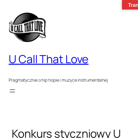
Tran
Przejdź
do
treści
U Call That Love
Pragmatycznie o hip hopie i muzyce instrumentalnej
Konkurs styczniowy U