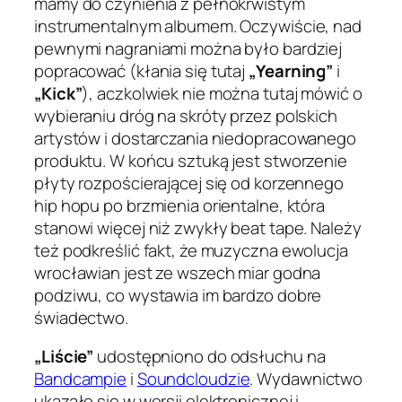
mamy do czynienia z pełnokrwistym
instrumentalnym albumem. Oczywiście, nad
pewnymi nagraniami można było bardziej
popracować (kłania się tutaj
„Yearning”
i
„Kick”
), aczkolwiek nie można tutaj mówić o
wybieraniu dróg na skróty przez polskich
artystów i dostarczania niedopracowanego
produktu. W końcu sztuką jest stworzenie
płyty rozpościerającej się od korzennego
hip hopu po brzmienia orientalne, która
stanowi więcej niż zwykły beat tape. Należy
też podkreślić fakt, że muzyczna ewolucja
wrocławian jest ze wszech miar godna
podziwu, co wystawia im bardzo dobre
świadectwo.
„Liście”
udostępniono do odsłuchu na
Bandcampie
i
Soundcloudzie
. Wydawnictwo
ukazało się w wersji elektronicznej i