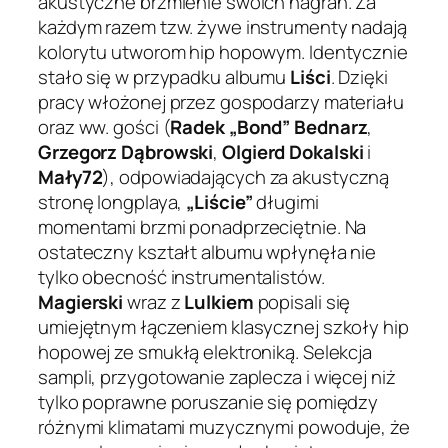
akustyczne brzmienie swoich nagrań. Za
każdym razem tzw. żywe instrumenty nadają
kolorytu utworom hip hopowym. Identycznie
stało się w przypadku albumu
Liści
. Dzięki
pracy włożonej przez gospodarzy materiału
oraz ww. gości (
Radek „Bond” Bednarz
,
Grzegorz Dąbrowski
,
Olgierd Dokalski
i
Mały72
), odpowiadających za akustyczną
stronę longplaya,
„Liście”
długimi
momentami brzmi ponadprzeciętnie. Na
ostateczny kształt albumu wpłynęła nie
tylko obecność instrumentalistów.
Magierski
wraz z
Lulkiem
popisali się
umiejętnym łączeniem klasycznej szkoły hip
hopowej ze smukłą elektroniką. Selekcja
sampli, przygotowanie zaplecza i więcej niż
tylko poprawne poruszanie się pomiędzy
różnymi klimatami muzycznymi powoduje, że