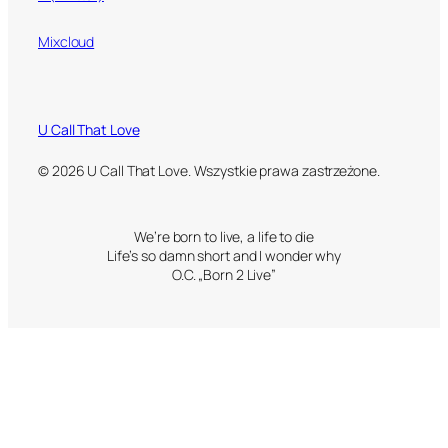
Mixcloud
U Call That Love
© 2026 U Call That Love. Wszystkie prawa zastrzeżone.
We’re born to live, a life to die
Life’s so damn short and I wonder why
O.C. „Born 2 Live”