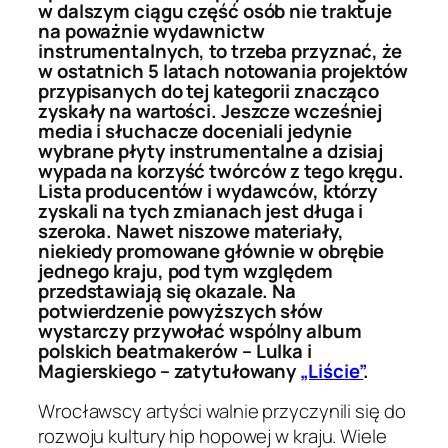
w dalszym ciągu część osób nie traktuje
na poważnie wydawnictw
instrumentalnych, to trzeba przyznać, że
w ostatnich 5 latach notowania projektów
przypisanych do tej kategorii znacząco
zyskały na wartości. Jeszcze wcześniej
media i słuchacze doceniali jedynie
wybrane płyty instrumentalne a dzisiaj
wypada na korzyść twórców z tego kręgu.
Lista producentów i wydawców, którzy
zyskali na tych zmianach jest długa i
szeroka. Nawet niszowe materiały,
niekiedy promowane głównie w obrębie
jednego kraju, pod tym względem
przedstawiają się okazale. Na
potwierdzenie powyższych słów
wystarczy przywołać wspólny album
polskich beatmakerów – Lulka i
Magierskiego – zatytułowany
„Liście”
.
Wrocławscy artyści walnie przyczynili się do
rozwoju kultury hip hopowej w kraju. Wiele