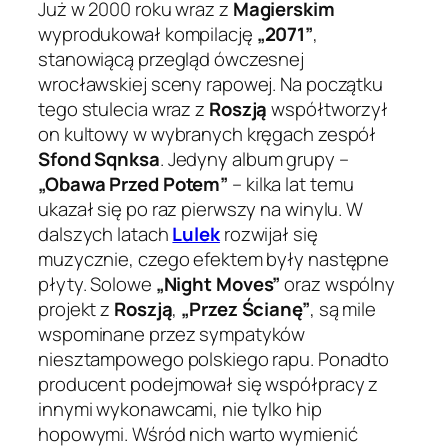
Już w 2000 roku wraz z
Magierskim
wyprodukował kompilację
„2071”
,
stanowiącą przegląd ówczesnej
wrocławskiej sceny rapowej. Na początku
tego stulecia wraz z
Roszją
współtworzył
on kultowy w wybranych kręgach zespół
Sfond Sqnksa
. Jedyny album grupy –
„Obawa Przed Potem”
– kilka lat temu
ukazał się po raz pierwszy na winylu. W
dalszych latach
Lulek
rozwijał się
muzycznie, czego efektem były następne
płyty. Solowe
„Night Moves”
oraz wspólny
projekt z
Roszją
,
„Przez Ścianę”
, są mile
wspominane przez sympatyków
niesztampowego polskiego rapu. Ponadto
producent podejmował się współpracy z
innymi wykonawcami, nie tylko hip
hopowymi. Wśród nich warto wymienić