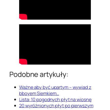
Podobne artykuły:
Ważne aby być upartym – wywiad z
bboyem Siemkiem…
Lista: 10 pogodnych płyt na wiosnę
20 wyróżnionych płyt po pierwszym