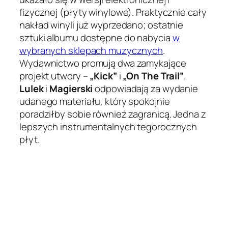
fizycznej (płyty winylowe). Praktycznie cały
nakład winyli już wyprzedano; ostatnie
sztuki albumu dostępne do nabycia
w
wybranych sklepach muzycznych
.
Wydawnictwo promują dwa zamykające
projekt utwory –
„Kick”
i
„On The Trail”
.
Lulek
i
Magierski
odpowiadają za wydanie
udanego materiału, który spokojnie
poradziłby sobie również zagranicą. Jedna z
lepszych instrumentalnych tegorocznych
płyt.