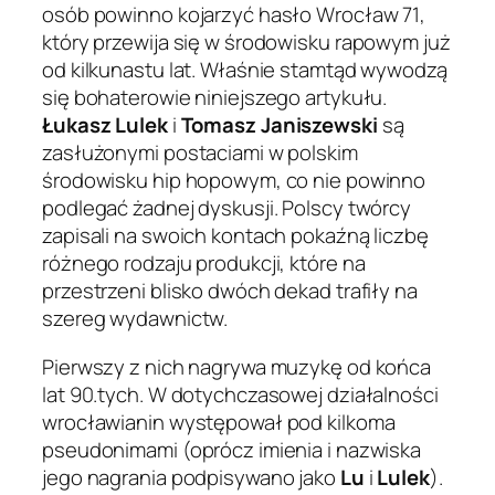
osób powinno kojarzyć hasło
Wrocław 71
,
który przewija się w środowisku rapowym już
od kilkunastu lat. Właśnie stamtąd wywodzą
się bohaterowie niniejszego artykułu.
Łukasz Lulek
i
Tomasz Janiszewski
są
zasłużonymi postaciami w polskim
środowisku hip hopowym, co nie powinno
podlegać żadnej dyskusji. Polscy twórcy
zapisali na swoich kontach pokaźną liczbę
różnego rodzaju produkcji, które na
przestrzeni blisko dwóch dekad trafiły na
szereg wydawnictw.
Pierwszy z nich nagrywa muzykę od końca
lat 90.tych. W dotychczasowej działalności
wrocławianin występował pod kilkoma
pseudonimami (oprócz imienia i nazwiska
jego nagrania podpisywano jako
Lu
i
Lulek
).