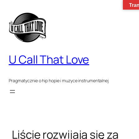
Tran
Przejdź
do
treści
U Call That Love
Pragmatycznie o hip hopie i muzyce instrumentalnej
Liście rozwijają się za