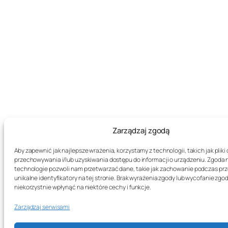
Zarządzaj zgodą
Aby zapewnić jak najlepsze wrażenia, korzystamy z technologii, takich jak pliki 
przechowywania i/lub uzyskiwania dostępu do informacji o urządzeniu. Zgoda 
technologie pozwoli nam przetwarzać dane, takie jak zachowanie podczas prz
unikalne identyfikatory na tej stronie. Brak wyrażenia zgody lub wycofanie zg
niekorzystnie wpłynąć na niektóre cechy i funkcje.
Zarządzaj serwisami