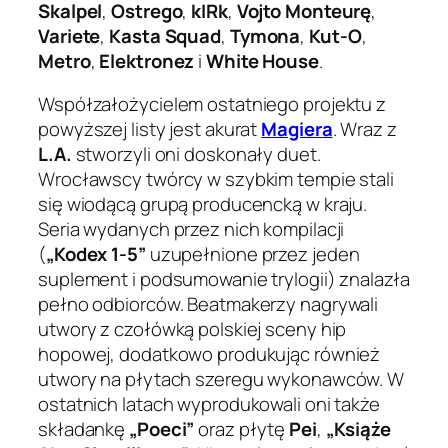
Skalpel
,
Ostrego
,
kIRk
,
Vojto Monteurę
,
Variete
,
Kasta Squad
,
Tymona
,
Kut-O
,
Metro
,
Elektronez
i
White House
.
Współzałożycielem ostatniego projektu z
powyższej listy jest akurat
Magiera
. Wraz z
L.A.
stworzyli oni doskonały duet.
Wrocławscy twórcy w szybkim tempie stali
się wiodącą grupą producencką w kraju.
Seria wydanych przez nich kompilacji
(
„Kodex 1-5”
uzupełnione przez jeden
suplement i podsumowanie trylogii) znalazła
pełno odbiorców. Beatmakerzy nagrywali
utwory z czołówką polskiej sceny hip
hopowej, dodatkowo produkując również
utwory na płytach szeregu wykonawców. W
ostatnich latach wyprodukowali oni także
składankę
„Poeci”
oraz płytę
Pei
,
„Książe