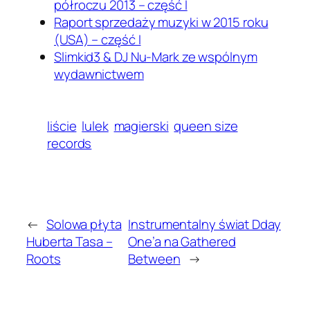
półroczu 2013 – część I
Raport sprzedaży muzyki w 2015 roku
(USA) – część I
Slimkid3 & DJ Nu-Mark ze wspólnym
wydawnictwem
liście
lulek
magierski
queen size
records
←
Solowa płyta
Instrumentalny świat Dday
Huberta Tasa –
One’a na Gathered
Roots
Between
→