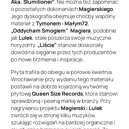
Aka. Slumilioner”
. Nie można też zapominać
o pozostałych dokonaniach
Magierskiego
.
Jego dyskografia obejmuje choćby wspólny
materiał z
Tymonem
i
Małym72
,
„Oddycham Smogiem”
.
Magiera
, podobnie
jak
Lulek
, stale poszerza swoje muzyczne
horyzonty.
„Liście”
stanowi doskonały
dowód na sięganie przez tych producentów
po nowe brzmienia i inspiracje.
Płyta trafiła do obiegu w połowie kwietnia.
Wrocławianie przy wydaniu tego materiału
postawili na dobrze kojarzoną wytwórnię
płytową
Queen Size Records
, która stanowi
sprawdzoną i pewną markę w branży. Przy
nagrywaniu projektu
Magierski
i
Lulek
zwrócili się w stronę kilku muzyków,
szukając rozwiązań na bardziej organiczne i