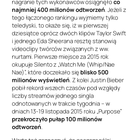
nagranie tych wykonawców osiągnęło
co
najmniej 400 milionów odtworzeń
. Jeżeli z
tego łączonego rankingu wyjmiemy tylko
teledyski, to okaże się, iż w pierwszej
dziesiątce oprócz dwóch klipów Taylor Swift
i jednego Eda Sheerana resztę stanowią
videoclipy twórców związanych z ww.
nurtami. Pierwsze miejsce za 2015 rok
okupuje Silento z „Watch Me (Whip/Nae
Nae)”, które doczekało się
blisko 500
milionów wyświetleń
. Z kolei Justin Bieber
pobił rekord wszech czasów pod względy
liczby streamów jednego singla
odnotowanych w trakcie tygodnia – w
dniach 13-19 listopada 2015 roku „Purpose”
przekroczyło pułap 100 milionów
odtworzeń
.