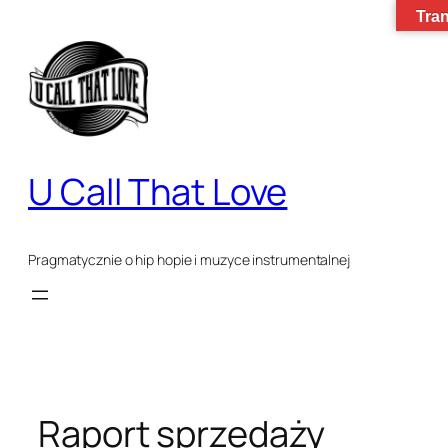
Tran
Przejdź
do
treści
U Call That Love
Pragmatycznie o hip hopie i muzyce instrumentalnej
Raport sprzedaży