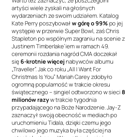
Warto też zaznaczyć, że poszczególni
artyści wiele zyskali na głośnych
wydarzeniach ze swoim udziałem. Katalog
Kate Perry poszybował
w górę o 99%
po jej
występie w przerwie Super Bowl, zaś Chris
Stapleton po wspólnym zagraniu na scenie z
Justinem Timberlake’iem w ramach 49.
ceremonii rozdania nagród CMA doczekał
się
6-krotnie więcej
nabywców albumu
„Traveller”. Jak co roku „All I Want For
Christmas Is You” Mariah Carey zdobyło
ogromną popularność w trakcie okresu
świątecznego – singiel odtworzono w sieci
8
milionów razy
w trakcie tygodnia
przypadającego na Boże Narodzenie. Jay-Z
zaznaczył swoją obecność w mediach po
uruchomieniu Tidala, dzięki czemu jego
chwilowo jego muzyka była częściej na