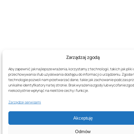
Zarządzaj zgodą
Aby zapewnić jak najlepsze wrażenia, korzystamy z technologii, takich jak pliki 
przechowywania i/lub uzyskiwania dostępu do informacji o urządzeniu. Zgoda 
technologie pozwoli nam przetwarzać dane, takie jak zachowanie podczas prz
unikalne identyfikatory na tej stronie. Brak wyrażenia zgody lub wycofanie zg
niekorzystnie wpłynąć na niektóre cechy i funkcje.
Zarządzaj serwisami
Akceptuję
Odmów