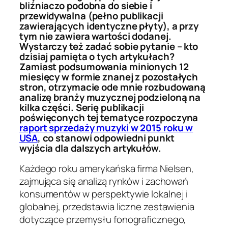
bliźniaczo podobna do siebie i
przewidywalna (pełno publikacji
zawierających identyczne płyty), a przy
tym nie zawiera wartości dodanej.
Wystarczy też zadać sobie pytanie – kto
dzisiaj pamięta o tych artykułach?
Zamiast podsumowania minionych 12
miesięcy w formie znanej z pozostałych
stron, otrzymacie ode mnie rozbudowaną
analizę branży muzycznej podzieloną na
kilka części. Serię publikacji
poświęconych tej tematyce rozpoczyna
raport sprzedaży muzyki w 2015 roku w
USA
, co stanowi odpowiedni punkt
wyjścia dla dalszych artykułów.
Każdego roku amerykańska firma Nielsen,
zajmująca się analizą rynków i zachowań
konsumentów w perspektywie lokalnej i
globalnej, przedstawia liczne zestawienia
dotyczące przemysłu fonograficznego,