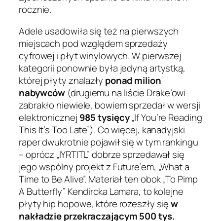
rocznie.
Adele usadowiła się też na pierwszych
miejscach pod względem sprzedaży
cyfrowej i płyt winylowych. W pierwszej
kategorii ponownie była jedyną artystką,
której płyty znalazły
ponad milion
nabywców
(drugiemu na liście Drake’owi
zabrakło niewiele, bowiem sprzedał w wersji
elektronicznej
985 tysięcy
„If You’re Reading
This It’s Too Late”). Co więcej, kanadyjski
raper dwukrotnie pojawił się w tym rankingu
– oprócz „IYRTITL” dobrze sprzedawał się
jego wspólny projekt z Future’em, „What a
Time to Be Alive”. Materiał ten obok „To Pimp
A Butterfly” Kendircka Lamara, to kolejne
płyty hip hopowe, które rozeszły się
w
nakładzie przekraczającym 500 tys.