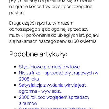
płyt, niekiedy nie przekłada się to również
na granie koncertów przez poszczególne
postaci.
Druga część raportu, tym razem
odnoszącego się do ogólnej sprzedaży
muzyki i porównania do ubiegłych lat, pojawi
się na łamach naszego serwisu 30 kwietnia.
Podobne artykuły:
Styczniowe premiery płytowe
Nic za friko – sprzedaż płyt rapowych w
2008 roku
Satysfakcja z wydania winyla jest
ogromna – wywiad z…
2008 rok pod względem sprzedaży
albumów