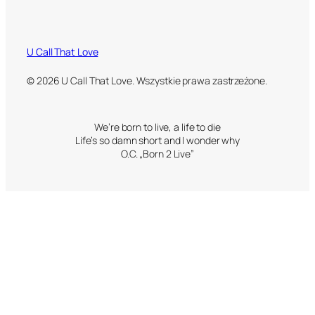
U Call That Love
© 2026 U Call That Love. Wszystkie prawa zastrzeżone.
We’re born to live, a life to die
Life’s so damn short and I wonder why
O.C. „Born 2 Live”