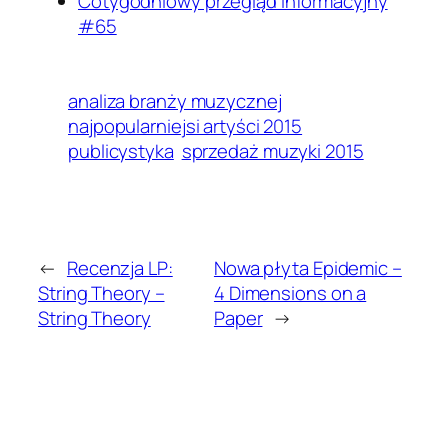
Cotygodniowy przegląd informacyjny
#65
analiza branży muzycznej
najpopularniejsi artyści 2015
publicystyka
sprzedaż muzyki 2015
←
Recenzja LP:
Nowa płyta Epidemic –
String Theory –
4 Dimensions on a
String Theory
Paper
→