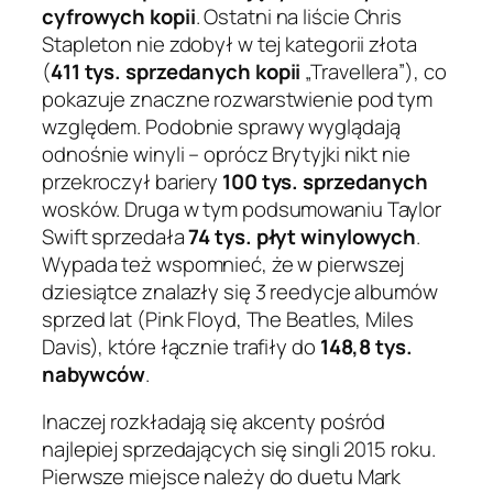
cyfrowych kopii
. Ostatni na liście Chris
Stapleton nie zdobył w tej kategorii złota
(
411 tys. sprzedanych kopii
„Travellera”), co
pokazuje znaczne rozwarstwienie pod tym
względem. Podobnie sprawy wyglądają
odnośnie winyli – oprócz Brytyjki nikt nie
przekroczył bariery
100 tys. sprzedanych
wosków. Druga w tym podsumowaniu Taylor
Swift sprzedała
74 tys. płyt winylowych
.
Wypada też wspomnieć, że w pierwszej
dziesiątce znalazły się 3 reedycje albumów
sprzed lat (Pink Floyd, The Beatles, Miles
Davis), które łącznie trafiły do
148,8 tys.
nabywców
.
Inaczej rozkładają się akcenty pośród
najlepiej sprzedających się singli 2015 roku.
Pierwsze miejsce należy do duetu Mark