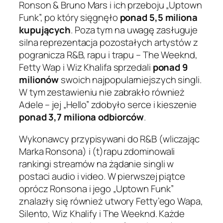
Ronson & Bruno Mars i ich przeboju „Uptown
Funk”, po który sięgnęło
ponad 5,5 miliona
kupujących
. Poza tym na uwagę zasługuje
silna reprezentacja pozostałych artystów z
pogranicza R&B, rapu i trapu – The Weeknd,
Fetty Wap i Wiz Khalifa sprzedali
ponad 9
milionów
swoich najpopularniejszych singli.
W tym zestawieniu nie zabrakło również
Adele – jej „Hello” zdobyło serce i kieszenie
ponad 3,7 miliona odbiorców
.
Wykonawcy przypisywani do R&B (wliczając
Marka Ronsona) i (t)rapu zdominowali
rankingi streamów na żądanie singli w
postaci audio i video. W pierwszej piątce
oprócz Ronsona i jego „Uptown Funk”
znalazły się również utwory Fetty’ego Wapa,
Silento, Wiz Khalify i The Weeknd. Każde