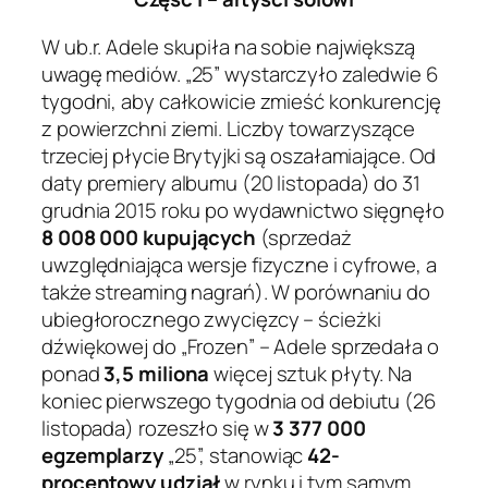
W ub.r. Adele skupiła na sobie największą
uwagę mediów. „25” wystarczyło zaledwie 6
tygodni, aby całkowicie zmieść konkurencję
z powierzchni ziemi. Liczby towarzyszące
trzeciej płycie Brytyjki są oszałamiające. Od
daty premiery albumu (20 listopada) do 31
grudnia 2015 roku po wydawnictwo sięgnęło
8 008 000 kupujących
(sprzedaż
uwzględniająca wersje fizyczne i cyfrowe, a
także streaming nagrań). W porównaniu do
ubiegłorocznego zwycięzcy – ścieżki
dźwiękowej do „Frozen” – Adele sprzedała o
ponad
3,5 miliona
więcej sztuk płyty. Na
koniec pierwszego tygodnia od debiutu (26
listopada) rozeszło się w
3 377 000
egzemplarzy
„25”, stanowiąc
42-
procentowy udział
w rynku i tym samym