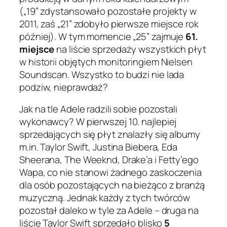
(„19” zdystansowało pozostałe projekty w
2011, zaś „21” zdobyło pierwsze miejsce rok
później). W tym momencie „25” zajmuje
61.
miejsce
na liście sprzedaży wszystkich płyt
w historii objętych monitoringiem Nielsen
Soundscan. Wszystko to budzi nie lada
podziw, nieprawdaż?
Jak na tle Adele radzili sobie pozostali
wykonawcy? W pierwszej 10. najlepiej
sprzedających się płyt znalazły się albumy
m.in. Taylor Swift, Justina Biebera, Eda
Sheerana, The Weeknd, Drake’a i Fetty’ego
Wapa, co nie stanowi żadnego zaskoczenia
dla osób pozostających na bieżąco z branżą
muzyczną. Jednak każdy z tych twórców
pozostał daleko w tyle za Adele – druga na
liście Taylor Swift sprzedało blisko
5