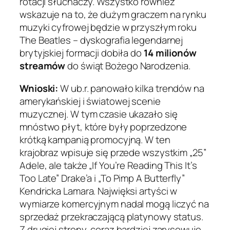
rotacji słuchaczy. Wszystko również
wskazuje na to, że dużym graczem na rynku
muzyki cyfrowej będzie w przyszłym roku
The Beatles – dyskografia legendarnej
brytyjskiej formacji dobiła do
14 milionów
streamów
do świąt Bożego Narodzenia.
Wnioski:
W ub.r. panowało kilka trendów na
amerykańskiej i światowej scenie
muzycznej. W tym czasie ukazało się
mnóstwo płyt, które były poprzedzone
krótką kampanią promocyjną. W ten
krajobraz wpisuje się przede wszystkim „25”
Adele, ale także „If You’re Reading This It’s
Too Late” Drake’a i „To Pimp A Butterfly”
Kendricka Lamara. Najwięksi artyści w
wymiarze komercyjnym nadal mogą liczyć na
sprzedaż przekraczającą platynowy status.
Z drugiej strony, coraz bardziej zarysowuje