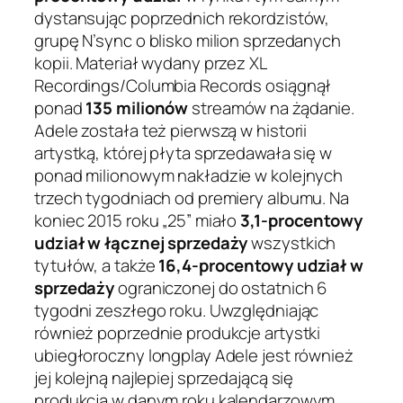
dystansując poprzednich rekordzistów,
grupę N’sync o blisko milion sprzedanych
kopii. Materiał wydany przez XL
Recordings/Columbia Records osiągnął
ponad
135 milionów
streamów na żądanie.
Adele została też pierwszą w historii
artystką, której płyta sprzedawała się w
ponad milionowym nakładzie w kolejnych
trzech tygodniach od premiery albumu. Na
koniec 2015 roku „25” miało
3,1-procentowy
udział w łącznej sprzedaży
wszystkich
tytułów, a także
16,4-procentowy udział w
sprzedaży
ograniczonej do ostatnich 6
tygodni zeszłego roku. Uwzględniając
również poprzednie produkcje artystki
ubiegłoroczny longplay Adele jest również
jej kolejną najlepiej sprzedającą się
produkcją w danym roku kalendarzowym