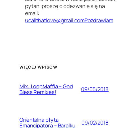
pytań, proszę o odezwanie się na
email:
ucallthatlove@gmail.comPozdrawiam
!
WIĘCEJ WPISÓW
Mix: LoopMaffia – God
09/05/2018
Bless Remixes!
Orientalna płyta
09/02/2018
Emancipatora – Baralku