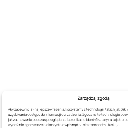
Zarządzaj zgodą
Aby zapewnić jak najlepsze wrażenia, korzystamy z technologii, takich jak plik
uzyskiwania dostępu do informacji o urządzeniu. Zgoda na te technologie poz
jak zachowanie podczas przeglądania lub unikalne identyfikatory na tej stronie
wycofanie zgody może niekorzystnie wpłynąć na niektóre cechy i funkcje.