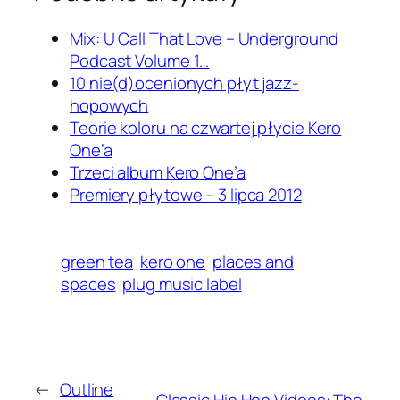
Mix: U Call That Love – Underground
Podcast Volume 1…
10 nie(d)ocenionych płyt jazz-
hopowych
Teorie koloru na czwartej płycie Kero
One’a
Trzeci album Kero One’a
Premiery płytowe – 3 lipca 2012
green tea
kero one
places and
spaces
plug music label
←
Outline