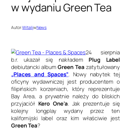
w wydaniu Green Tea
Autor:
Witalij
w
News
24 sierpnia
b.r. ukazał się nakładem
Plug Label
debiutancki album
Green Tea
zatytułowany
„Places and Spaces”
. Nowy nabytek tej
oficyny wydawniczej jest producentem o
filipińskich korzeniach, który reprezentuje
Bay Area, a prywatnie należy do bliskich
przyjaciół
Kero One’a
. Jak prezentuje się
kolejny longplay wydany przez ten
kalifornijski label oraz kim właściwie jest
Green Tea
?