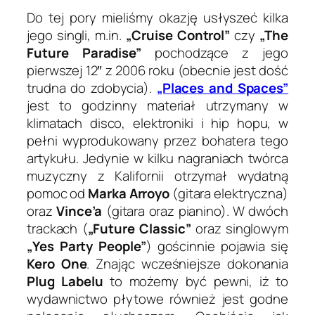
Do tej pory mieliśmy okazję usłyszeć kilka
jego singli, m.in.
„Cruise Control”
czy
„The
Future Paradise”
pochodzące z jego
pierwszej 12″ z 2006 roku (obecnie jest dość
trudna do zdobycia).
„Places and Spaces”
jest to godzinny materiał utrzymany w
klimatach disco, elektroniki i hip hopu, w
pełni wyprodukowany przez bohatera tego
artykułu. Jedynie w kilku nagraniach twórca
muzyczny z Kalifornii otrzymał wydatną
pomoc od
Marka Arroyo
(gitara elektryczna)
oraz
Vince’a
(gitara oraz pianino). W dwóch
trackach (
„Future Classic”
oraz singlowym
„Yes Party People”
) gościnnie pojawia się
Kero One
. Znając wcześniejsze dokonania
Plug Labelu
to możemy być pewni, iż to
wydawnictwo płytowe również jest godne