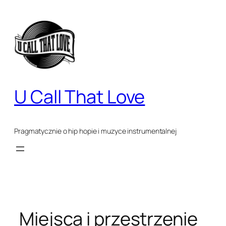
Przejdź
do
treści
U Call That Love
Pragmatycznie o hip hopie i muzyce instrumentalnej
Miejsca i przestrzenie