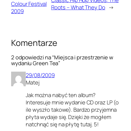
Classic Hip Hop Videos: The
Colour Festival
Roots – What They Do
→
2009
Komentarze
2 odpowiedzi na “Miejsca i przestrzenie w
wydaniu Green Tea”
29/08/2009
Matej
Jak można nabyć ten album?
Interesuje mnie wydanie CD oraz LP (o
ile wyszło takowe). Bardzo przyjemna
płyta wydaje się. Dzięki że mogłem
natchnąć się na płytę tutaj. 5!