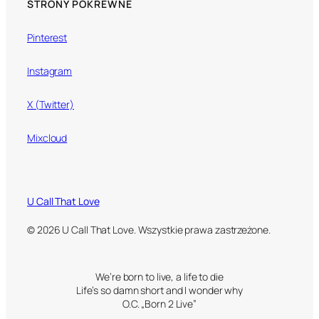
STRONY POKREWNE
Pinterest
Instagram
X (Twitter)
Mixcloud
U Call That Love
© 2026 U Call That Love. Wszystkie prawa zastrzeżone.
We’re born to live, a life to die
Life’s so damn short and I wonder why
O.C. „Born 2 Live”