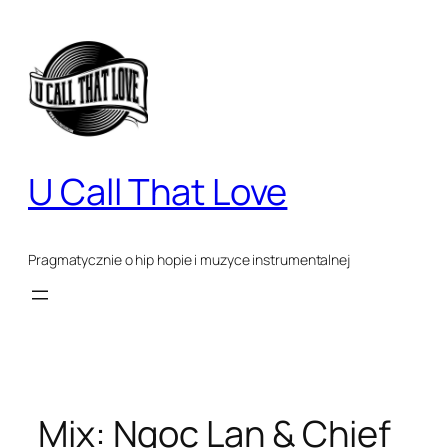
Przejdź
do
treści
U Call That Love
Pragmatycznie o hip hopie i muzyce instrumentalnej
Mix: Ngoc Lan & Chief