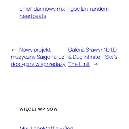
chief
darmowy mix
ngoc lan
random
heartbeats
←
Nowy projekt
Galeria Sławy: No I.D.
muzyczny Saigona już
& Dug Infinite – Sky’s
dostępny w sprzedaży
The Limit
→
WIĘCEJ WPISÓW
Mix: LoopMaffia – God