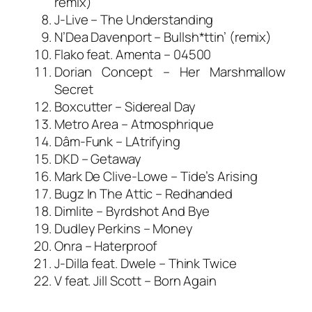
remix)
J-Live – The Understanding
N’Dea Davenport – Bullsh*ttin’ (remix)
Flako feat. Amenta – 04500
Dorian Concept – Her Marshmallow
Secret
Boxcutter – Sidereal Day
Metro Area – Atmosphrique
Dâm-Funk – LAtrifying
DKD – Getaway
Mark De Clive-Lowe – Tide’s Arising
Bugz In The Attic – Redhanded
Dimlite – Byrdshot And Bye
Dudley Perkins – Money
Onra – Haterproof
J-Dilla feat. Dwele – Think Twice
V feat. Jill Scott – Born Again