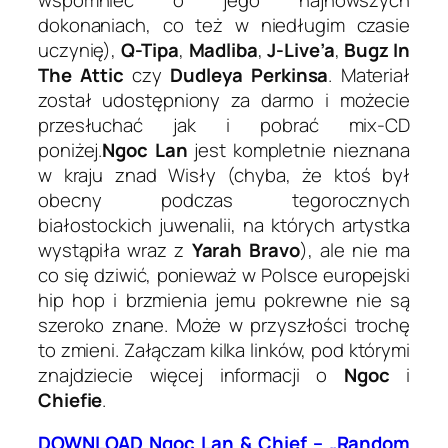
dokonaniach, co też w niedługim czasie
uczynię),
Q-Tipa
,
Madliba
,
J-Live’a
,
Bugz In
The Attic
czy
Dudleya Perkinsa
. Materiał
został udostępniony za darmo i możecie
przesłuchać jak i pobrać mix-CD
poniżej.
Ngoc Lan
jest kompletnie nieznana
w kraju znad Wisły (chyba, że ktoś był
obecny podczas tegorocznych
białostockich juwenalii, na których artystka
wystąpiła wraz z
Yarah Bravo
), ale nie ma
co się dziwić, ponieważ w Polsce europejski
hip hop i brzmienia jemu pokrewne nie są
szeroko znane. Może w przyszłości trochę
to zmieni. Załączam kilka linków, pod którymi
znajdziecie więcej informacji o
Ngoc
i
Chiefie
.
DOWNLOAD Ngoc Lan & Chief – „Random