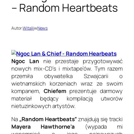
– Random Heartbeats
Autor:
Witalij
w
News
Ngoc Lan
nie przestaje przygotowywać
nowych mix-CD’s i mixtape’ów. Tym razem
przemiła obywatelka Szwajcarii o
wietnamskich korzeniach wraz ze swoim
kompanem,
Chiefem
prezentuje darmowy
materiał będący kompilacją utworów
nietuzinkowych artystów.
Na
„Random Heartbeats”
znajdują się tracki
Mayera Hawthorne’a
(wypada mi
wspomnieć o jego najnowszych