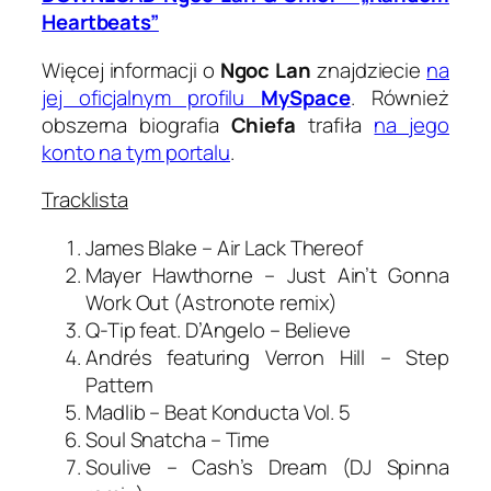
Heartbeats”
Więcej informacji o
Ngoc Lan
znajdziecie
na
jej oficjalnym profilu
MySpace
. Również
obszerna biografia
Chiefa
trafiła
na jego
konto na tym portalu
.
Tracklista
James Blake – Air Lack Thereof
Mayer Hawthorne – Just Ain’t Gonna
Work Out (Astronote remix)
Q-Tip feat. D’Angelo – Believe
Andrés featuring Verron Hill – Step
Pattern
Madlib – Beat Konducta Vol. 5
Soul Snatcha – Time
Soulive – Cash’s Dream (DJ Spinna