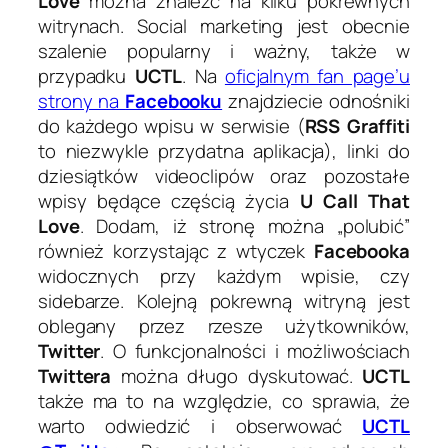
Love
można znaleźć na kilku pokrewnych
witrynach. Social marketing jest obecnie
szalenie popularny i ważny, także w
przypadku
UCTL
. Na
oficjalnym fan page’u
strony na
Facebooku
znajdziecie odnośniki
do każdego wpisu w serwisie (
RSS Graffiti
to niezwykle przydatna aplikacja), linki do
dziesiątków videoclipów oraz pozostałe
wpisy będące częścią życia
U Call That
Love
. Dodam, iż stronę można „polubić”
również korzystając z wtyczek
Facebooka
widocznych przy każdym wpisie, czy
sidebarze. Kolejną pokrewną witryną jest
oblegany przez rzesze użytkowników,
Twitter
. O funkcjonalności i możliwościach
Twittera
można długo dyskutować.
UCTL
także ma to na względzie, co sprawia, że
warto odwiedzić i obserwować
UCTL