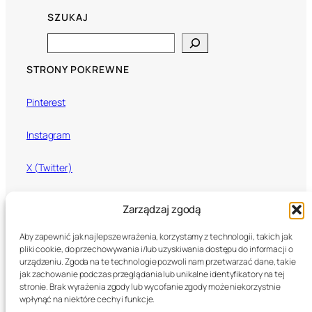
SZUKAJ
Search
STRONY POKREWNE
Pinterest
Instagram
X (Twitter)
Mixcloud
Zarządzaj zgodą
Aby zapewnić jak najlepsze wrażenia, korzystamy z technologii, takich jak
pliki cookie, do przechowywania i/lub uzyskiwania dostępu do informacji o
U Call That Love
urządzeniu. Zgoda na te technologie pozwoli nam przetwarzać dane, takie
jak zachowanie podczas przeglądania lub unikalne identyfikatory na tej
stronie. Brak wyrażenia zgody lub wycofanie zgody może niekorzystnie
© 2026 U Call That Love. Wszystkie prawa zastrzeżone.
wpłynąć na niektóre cechy i funkcje.