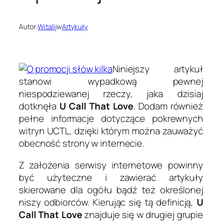
Autor:
Witalij
w
Artykuły
Niniejszy artykuł
stanowi wypadkową pewnej
niespodziewanej rzeczy, jaka dzisiaj
dotknęła
U Call That Love
. Dodam również
pełne informacje dotyczące pokrewnych
witryn UCTL, dzięki którym można zauważyć
obecność strony w internecie.
Z założenia serwisy internetowe powinny
być użyteczne i zawierać artykuły
skierowane dla ogółu bądź też określonej
niszy odbiorców. Kierując się tą definicją,
U
Call That Love
znajduje się w drugiej grupie