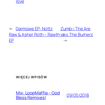
love
←
Darmowe EP: Nottz
Zumbi i The Are
Raw & Asher Roth – Rawth
jako The Burnerz
EP
→
WIĘCEJ WPISÓW
Mix: LoopMaffia – God
09/05/2018
Bless Remixes!