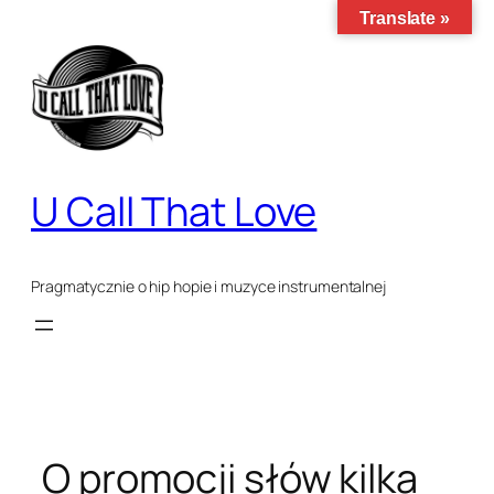
Translate »
Przejdź
do
treści
U Call That Love
Pragmatycznie o hip hopie i muzyce instrumentalnej
O promocji słów kilka