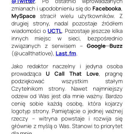
@Twitter
. Po ostatnio wprowadzanych
zmianach i upodobnieniu się do
Facebooka
,
MySpace
stracił wielu użytkowników. Z
drugiej strony, nadal pozostaje źródłem
wiadomości o
UCTL
. Pozostaje jeszcze kilka
innych miejsc w sieci, bezpośrednio
związanych z serwisem –
Google Buzz
(@ucallthatlove),
Last.fm
.
Jako redaktor naczelny i jedyna osoba
prowadząca
U Call That Love
, pragnę
podziękować wszystkim stałym
Czytelnikom strony. Nawet najmniejszy
odzew od Was jest dla mnie ważny. Bardzo
cenię sobie każdą osobę, która kojarzy
logotyp strony. Pamiętajcie o jednej ważnej
rzeczy – witryna powstaje i rozwija się
głównie z myślą o Was. Stanowi to priorytet
dla mnie.