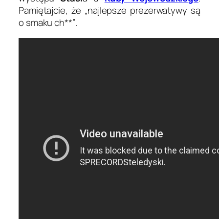
Pamiętajcie, że
„najlepsze prezerwatywy są
o smaku ch**”
.