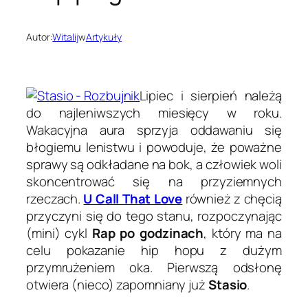
Autor:
Witalij
w
Artykuły
Lipiec i sierpień należą
do najleniwszych miesięcy w roku.
Wakacyjna aura sprzyja oddawaniu się
błogiemu lenistwu i powoduje, że poważne
sprawy są odkładane na bok, a człowiek woli
skoncentrować się na przyziemnych
rzeczach.
U Call That Love
również z chęcią
przyczyni się do tego stanu, rozpoczynając
(mini) cykl
Rap po godzinach
, który ma na
celu pokazanie hip hopu z dużym
przymrużeniem oka. Pierwszą odsłonę
otwiera (nieco) zapomniany już
Stasio
.