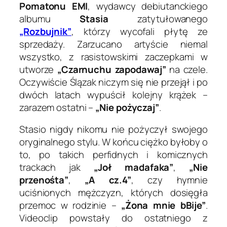
Pomatonu EMI
, wydawcy debiutanckiego
albumu
Stasia
zatytułowanego
„Rozbujnik”
, którzy wycofali płytę ze
sprzedaży. Zarzucano artyście niemal
wszystko, z rasistowskimi zaczepkami w
utworze
„Czarnuchu zapodawaj”
na czele.
Oczywiście Ślązak niczym się nie przejął i po
dwóch latach wypuścił kolejny krążek –
zarazem ostatni –
„Nie pożyczaj”
.
Stasio nigdy nikomu nie pożyczył swojego
oryginalnego stylu. W końcu ciężko byłoby o
to, po takich perfidnych i komicznych
trackach jak
„Joł madafaka”
,
„Nie
przenośta”
,
„A cz.4”
, czy hymnie
uciśnionych mężczyzn, których dosięgła
przemoc w rodzinie –
„Żona mnie bBije”
.
Videoclip powstały do ostatniego z