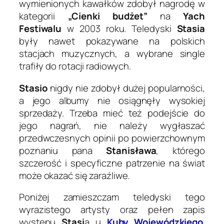
wymienionych kawałków zdobył nagrodę w
kategorii
„Cienki budżet”
na
Yach
Festiwalu
w 2003 roku. Teledyski
Stasia
były nawet pokazywane na polskich
stacjach muzycznych, a wybrane single
trafiły do rotacji radiowych.
Stasio
nigdy nie zdobył dużej popularności,
a jego albumy nie osiągnęły wysokiej
sprzedaży. Trzeba mieć też podejście do
jego nagrań, nie należy wygłaszać
przedwczesnych opinii po powierzchownym
poznaniu pana
Stanisława
, którego
szczerość i specyficzne patrzenie na świat
może okazać się zaraźliwe.
Poniżej zamieszczam teledyski tego
wyrazistego artysty oraz pełen zapis
występu
Stasi
a u
Kuby Wojewódzkiego
.