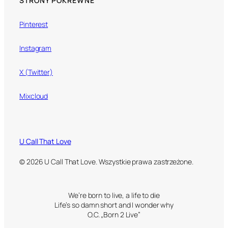
STRONY POKREWNE
Pinterest
Instagram
X (Twitter)
Mixcloud
U Call That Love
© 2026 U Call That Love. Wszystkie prawa zastrzeżone.
We’re born to live, a life to die
Life’s so damn short and I wonder why
O.C. „Born 2 Live”