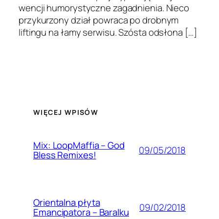
wencji humorysty­czne zagad­nienia. Nieco
przykur­zony dział powraca po drob­nym
liftingu na łamy ser­wisu. Szósta odsłona […]
WIĘCEJ WPISÓW
Mix: LoopMaffia – God
09/05/2018
Bless Remixes!
Orientalna płyta
09/02/2018
Emancipatora – Baralku