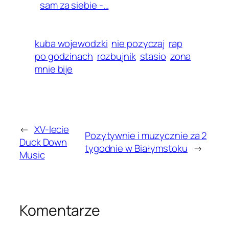
sam za siebie -…
kuba wojewodzki
nie pozyczaj
rap
po godzinach
rozbujnik
stasio
zona
mnie bije
←
XV-lecie
Pozytywnie i muzycznie za 2
Duck Down
tygodnie w Białymstoku
→
Music
Komentarze