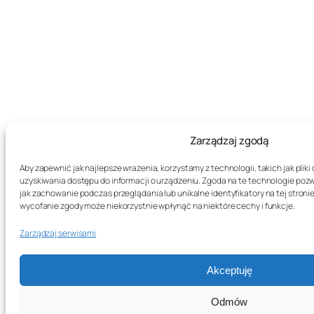
Zarządzaj zgodą
Aby zapewnić jak najlepsze wrażenia, korzystamy z technologii, takich jak plik
uzyskiwania dostępu do informacji o urządzeniu. Zgoda na te technologie poz
jak zachowanie podczas przeglądania lub unikalne identyfikatory na tej stronie
wycofanie zgody może niekorzystnie wpłynąć na niektóre cechy i funkcje.
Zarządzaj serwisami
Akceptuję
Odmów