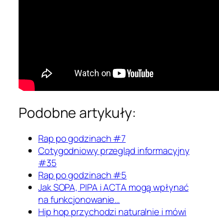
Podobne artykuły:
Rap po godzinach #7
Cotygodniowy przegląd informacyjny
#35
Rap po godzinach #5
Jak SOPA, PIPA i ACTA mogą wpłynać
na funkcjonowanie…
Hip hop przychodzi naturalnie i mówi