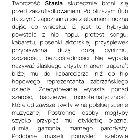
Twórczość
Stasia
skutecznie broni się
przed zaszufladkowaniem. Po bliższym (lub
dalszym) zapoznaniu się z albumami można
dojść do wniosku, iż jest to hybryda
powstała z hip hopu, protest songu,
kabaretu, piosenki aktorskiej, przyśpiewek
przyprawiona dużą dozą cynizmu,
szczerości, bezpośredniości. Nie wypada
nazywać śląskiego artysty mianem
„rapera”
;
bliżej mu do kabareciarza, niż do hip
hopowego reprezentanta zabrzańskiego
osiedla. Zdecydowanie wyrasta ponad
szarość, badziewie, monotematyczność,
które od zawsze tkwiły w na polskiej scenie
muzycznej. Postronne osoby mogłyby
szybko przypiąć mu etykietkę błazna,
durnia, gamonia, marnego parodysty.
Podobnie musieli pomyśleć szefowie