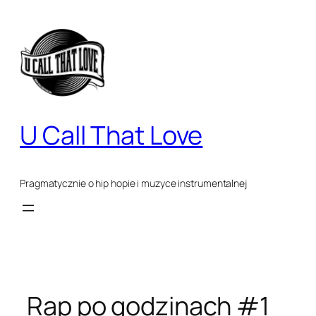
Przejdź
do
treści
U Call That Love
Pragmatycznie o hip hopie i muzyce instrumentalnej
Rap po godzinach #1