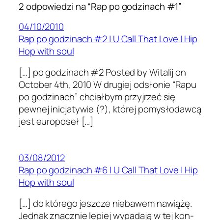
2 odpowiedzi na “Rap po godzinach #1”
04/10/2010
Rap po godzinach #2 | U Call That Love | Hip
Hop with soul
[…] po godzinach #2 Posted by Witalij on
October 4th, 2010 W drugiej odsłonie “Rapu
po godz­i­nach” chci­ałbym przyjrzeć się
pewnej inic­jaty­wie (?), której pomysło­dawcą
jest euro­poseł […]
03/08/2012
Rap po godzinach #6 | U Call That Love | Hip
Hop with soul
[…] do którego jeszcze niebawem naw­iążę.
Jed­nak znacznie lep­iej wypadają w tej kon­