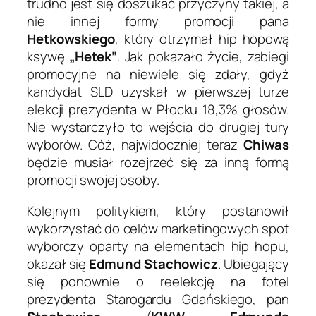
trudno jest się doszukać przyczyny takiej, a
nie innej formy promocji pana
Hetkowskiego
, który otrzymał hip hopową
ksywę
„Hetek”
. Jak pokazało życie, zabiegi
promocyjne na niewiele się zdały, gdyż
kandydat SLD uzyskał w pierwszej turze
elekcji prezydenta w Płocku 18,3% głosów.
Nie wystarczyło to wejścia do drugiej tury
wyborów. Cóż, najwidoczniej teraz
Chiwas
będzie musiał rozejrzeć się za inną formą
promocji swojej osoby.
Kolejnym politykiem, który postanowił
wykorzystać do celów marketingowych spot
wyborczy oparty na elementach hip hopu,
okazał się
Edmund Stachowicz
. Ubiegający
się ponownie o reelekcję na fotel
prezydenta Starogardu Gdańskiego, pan