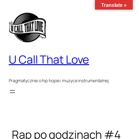
Translate »
Przejdź
do
treści
U Call That Love
Pragmatycznie o hip hopie i muzyce instrumentalnej
Rap po godzinach #4