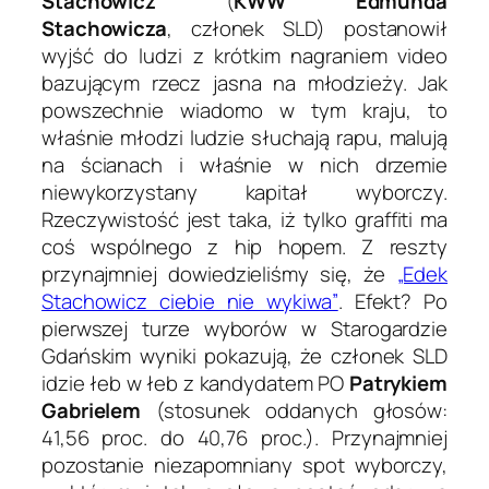
Stachowicz
(
KWW Edmunda
Stachowicza
, członek SLD) postanowił
wyjść do ludzi z krótkim nagraniem video
bazującym rzecz jasna na młodzieży. Jak
powszechnie wiadomo w tym kraju, to
właśnie młodzi ludzie słuchają rapu, malują
na ścianach i właśnie w nich drzemie
niewykorzystany kapitał wyborczy.
Rzeczywistość jest taka, iż tylko graffiti ma
coś wspólnego z hip hopem. Z reszty
przynajmniej dowiedzieliśmy się, że
„Edek
Stachowicz ciebie nie wykiwa”
. Efekt? Po
pierwszej turze wyborów w Starogardzie
Gdańskim wyniki pokazują, że członek SLD
idzie łeb w łeb z kandydatem PO
Patrykiem
Gabrielem
(stosunek oddanych głosów:
41,56 proc. do 40,76 proc.). Przynajmniej
pozostanie niezapomniany spot wyborczy,