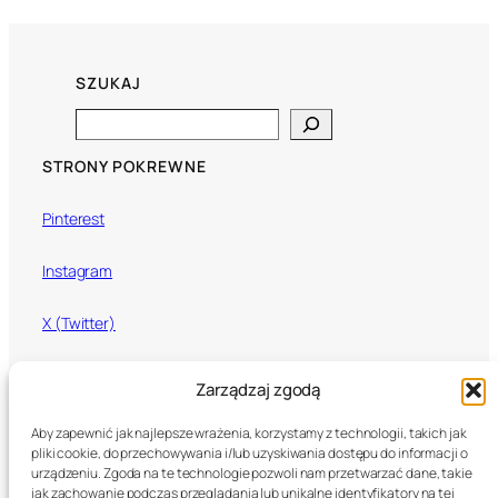
SZUKAJ
Search
STRONY POKREWNE
Pinterest
Instagram
X (Twitter)
Mixcloud
Zarządzaj zgodą
Aby zapewnić jak najlepsze wrażenia, korzystamy z technologii, takich jak
pliki cookie, do przechowywania i/lub uzyskiwania dostępu do informacji o
U Call That Love
urządzeniu. Zgoda na te technologie pozwoli nam przetwarzać dane, takie
jak zachowanie podczas przeglądania lub unikalne identyfikatory na tej