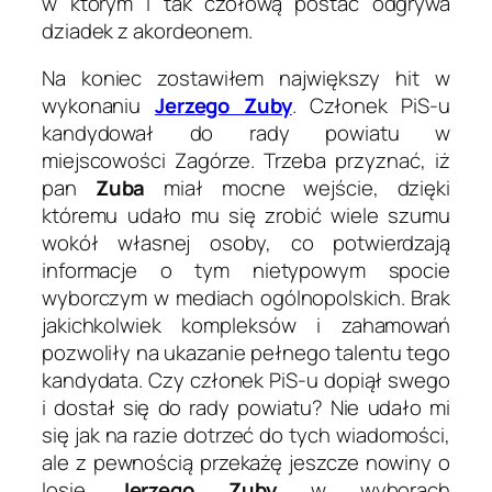
w którym i tak czołową postać odgrywa
dziadek z akordeonem.
Na koniec zostawiłem największy hit w
wykonaniu
Jerzego Zuby
. Członek PiS-u
kandydował do rady powiatu w
miejscowości Zagórze. Trzeba przyznać, iż
pan
Zuba
miał mocne wejście, dzięki
któremu udało mu się zrobić wiele szumu
wokół własnej osoby, co potwierdzają
informacje o tym nietypowym spocie
wyborczym w mediach ogólnopolskich. Brak
jakichkolwiek kompleksów i zahamowań
pozwoliły na ukazanie pełnego talentu tego
kandydata. Czy członek PiS-u dopiął swego
i dostał się do rady powiatu? Nie udało mi
się jak na razie dotrzeć do tych wiadomości,
ale z pewnością przekażę jeszcze nowiny o
losie
Jerzego Zuby
w wyborach