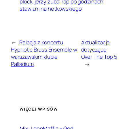
plock
jerzy zuba
rap po godzinach
stawiam na hetkowskiego
←
Relacja z koncertu
Aktualizacje
Hypnotic Brass Ensemble w
dotyczące
warszawskim klubie
Over The Top 5
Palladium
→
WIĘCEJ WPISÓW
Mix: LoopMaffia – God