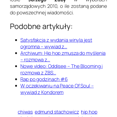
samorządowych 2010, o ile zostaną podane
do powszechnej wiadomości.
Podobne artykuły:
Satysfakcja z wydania winyla jest
ogromna – wywiad z…
Archiwum: Hip hop zmusza do myślenia
– rozmowa z…
Nowe video: Oddisee – The Blooming i
rozmowa z ZBS…
Rap po godzinach #6
W oczekiwaniu na Peace Of Soul –
wywiad z Kondorem
chiwas
edmund stachowicz
hip hop