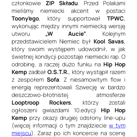
członkowie
ZIP Składu
. Przed Polakami
mieliśmy niemiecki akcent w postaci
Toony’ego
, który supportował
TPWC
,
wykonując między innymi niemiecką wersję
utworu
„W Aucie”
. Kolejnym
przedstawicielem Niemiec był
Kool Savas
,
który swoim występem udowodnił, w jak
świetnej kondycji pozostaje niemiecki rap. O
odrobinę, a raczej dużo funku na
Hip Hop
Kemp
zadbał
O.S.T.R.
, który wystąpił razem
z zespołem
Sofa
. Z niesamowitym flow i
energią reprezentowali Szwecję w bardzo
deszczowo-błotnistej atmosferze
Looptroop Rockers
, którzy zostali
ogłoszeni gwiazdami 10.edycji
Hip Hop
Kemp
przy okazji drugiej odsłony line-upu
(więcej informacji o tym znajdziecie
w tym
miejscu
). Zaraz po ich koncercie na scenę