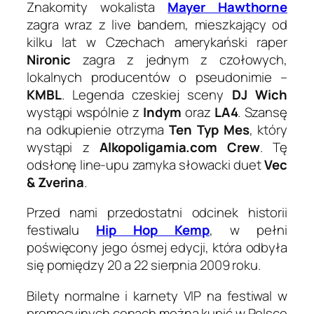
Znakomity wokalista
Mayer Hawthorne
zagra wraz z live bandem, mieszkający od
kilku lat w Czechach amerykański raper
Nironic
zagra z jednym z czołowych,
lokalnych producentów o pseudonimie –
KMBL
. Legenda czeskiej sceny
DJ Wich
wystąpi wspólnie z
Indym
oraz
LA4
. Szansę
na odkupienie otrzyma
Ten Typ Mes
, który
wystąpi z
Alkopoligamia.com Crew
. Tę
odsłonę line-upu zamyka słowacki duet
Vec
& Zverina
.
Przed nami przedostatni odcinek historii
festiwalu
Hip Hop Kemp
, w pełni
poświęcony jego ósmej edycji, która odbyła
się pomiędzy 20 a 22 sierpnia 2009 roku.
Bilety normalne i karnety VIP na festiwal w
promocyjnych cenach można kupić w Polsce