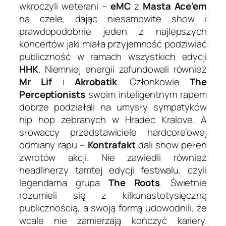
wkroczyli weterani –
eMC
z
Masta Ace’em
na czele, dając niesamowite show i
prawdopodobnie jeden z najlepszych
koncertów jaki miała przyjemność podziwiać
publiczność w ramach wszystkich edycji
HHK
. Niemniej energii zafundowali również
Mr Lif
i
Akrobatik
. Członkowie
The
Perceptionists
swoim inteligentnym rapem
dobrze podziałali na umysły sympatyków
hip hop zebranych w Hradec Kralove. A
słowaccy przedstawiciele hardcore’owej
odmiany rapu –
Kontrafakt
dali show pełen
zwrotów akcji. Nie zawiedli również
headlinerzy tamtej edycji festiwalu, czyli
legendarna grupa
The Roots
. Świetnie
rozumieli się z kilkunastotysięczną
publicznością, a swoją formą udowodnili, że
wcale nie zamierzają kończyć kariery.