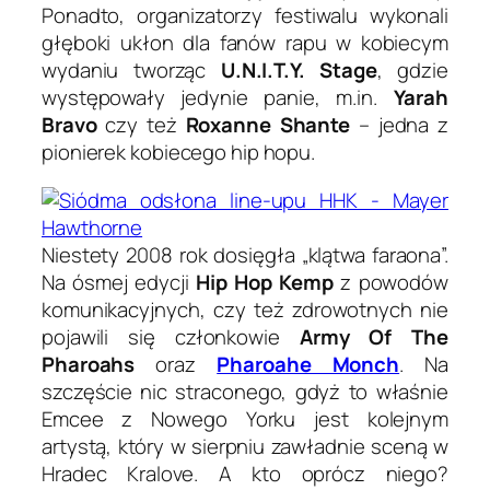
Ponadto, organizatorzy festiwalu wykonali
głęboki ukłon dla fanów rapu w kobiecym
wydaniu tworząc
U.N.I.T.Y. Stage
, gdzie
występowały jedynie panie, m.in.
Yarah
Bravo
czy też
Roxanne Shante
– jedna z
pionierek kobiecego hip hopu.
Niestety 2008 rok dosięgła „klątwa faraona”.
Na ósmej edycji
Hip Hop Kemp
z powodów
komunikacyjnych, czy też zdrowotnych nie
pojawili się członkowie
Army Of The
Pharoahs
oraz
Pharoahe Monch
. Na
szczęście nic straconego, gdyż to właśnie
Emcee z Nowego Yorku jest kolejnym
artystą, który w sierpniu zawładnie sceną w
Hradec Kralove. A kto oprócz niego?