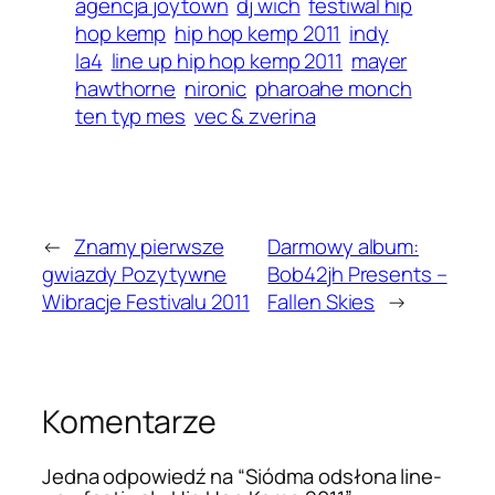
agencja joytown
dj wich
festiwal hip
hop kemp
hip hop kemp 2011
indy
la4
line up hip hop kemp 2011
mayer
hawthorne
nironic
pharoahe monch
ten typ mes
vec & zverina
←
Znamy pierwsze
Darmowy album:
gwiazdy Pozytywne
Bob42jh Presents –
Wibracje Festivalu 2011
Fallen Skies
→
Komentarze
Jedna odpowiedź na “Siódma odsłona line-