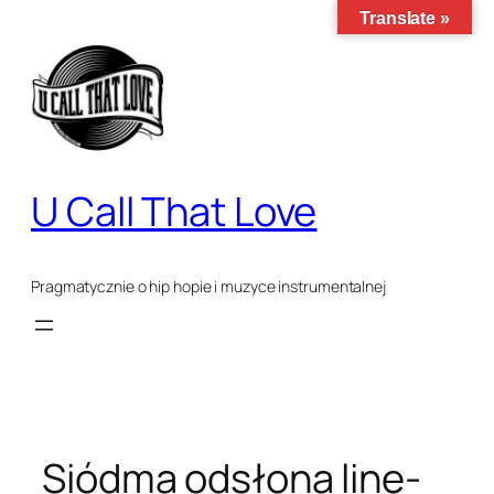
Translate »
Przejdź
do
treści
U Call That Love
Pragmatycznie o hip hopie i muzyce instrumentalnej
Siódma odsłona line-