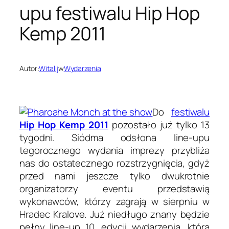
upu festiwalu Hip Hop
Kemp 2011
Autor:
Witalij
w
Wydarzenia
Do
festiwalu
Hip Hop Kemp 2011
pozostało już tylko 13
tygodni. Siódma odsłona line-upu
tegorocznego wydania imprezy przybliża
nas do ostatecznego rozstrzygnięcia, gdyż
przed nami jeszcze tylko dwukrotnie
organizatorzy eventu przedstawią
wykonawców, którzy zagrają w sierpniu w
Hradec Kralove. Już niedługo znany będzie
pełny line-up 10. edycji wydarzenia, która