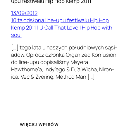
upu festiwalu Hip Hop Kemp 2011”
13/09/2012
10.ta odsłona line-upu festiwalu Hip Hop
Kemp 2011 | U Call That Love | Hip Hop with
soul
[…] tego lata u naszych połud­niowych sąsi­
adów. Oprócz członka Orga­nized Kon­fu­sion
do line-upu dopisal­iśmy May­era
Hawthorne’a, Indy’ego & DJ’a Wicha, Niron­
ica, Vec & Zver­inę. Method Man […]
WIĘCEJ WPISÓW