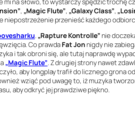
ie mi na słowo, to wystarczy spędzić trochę cz
nsion”
,
„Magic Flute”
,
„Galaxy Class”
,
„Losi
 niepostrzeżenie przenieść każdego odbiorc
oovesharku
.
„Rapture Kontrolle”
nie doczeka
ięwzięcia. Co prawda
Fat Jon
nigdy nie zabieg
ka i tak obroni się, ale tutaj naprawdę wypad
la
„Magic Flute”
. Z drugiej strony nawet zda
zyło, aby longplay trafił do licznego grona
ównież wziąć pod uwagę to, iż muzyka tworz
su, aby odkryć jej prawdziwe piękno.