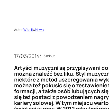
Autor:
Witalij
w
News
17/03/2014
3–5 minut
Artyści muzyczni są przypisywani do 
można znaleźć bez liku. Styl muzyczn
niektóre z metod uszeregowania wy
można też pokusić się o zestawienie
formacji, a także osób lubujących s
się też postaci z powodzeniem nagr
kariery solowej. W tym miejscu war
świetnej strony. W 2012 roku twórca 