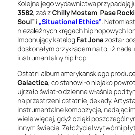
Kolejne jego wydawnictwa przypadają ju
3582
, zaś z
Chilly Mostem
,
Pase Rock
Soul”
i
„Situational Ethics”
. Natomias
niezależnych kręgach hip hopowych lo
Imponujący katalog
Fat Jona
został pos
doskonałym przykładem na to, iż nadal
instrumentalny hip hop.
Ostatni album amerykańskiego producen
Galactica
, co stanowiło niejako powró
ujrzało światło dzienne właśnie pod ty
na przestrzeni ostatniej dekady. Artys
instrumentalne kompozycje, nadając im
wiele więcej, gdyż dzięki poszczególn
innym świecie. Założyciel wytwórni pł