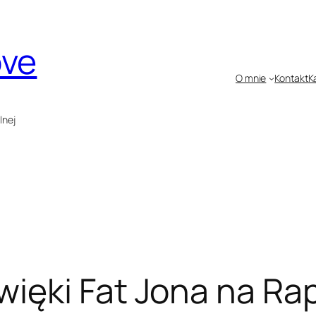
ove
O mnie
Kontakt
K
lnej
ęki Fat Jona na Rap