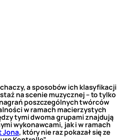
uchaczy, a sposobów ich klasyfikacji
staż na scenie muzycznej – to tylko
m nagrań poszczególnych twórców
łalności w ramach macierzystych
między tymi dwoma grupami znajdują
nymi wykonawcami, jak i w ramach
t Jona
, który nie raz pokazał się ze
ure Kontrolle”.