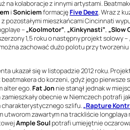
ż na kolaboracje z innymi artystami. Beatmak
iem
i
Soniciem
formację
Five Deez
. Wraz z 
t z pozostałymi mieszkańcami Cincinnati wyp
ngplaye –
„Koolmotor”
,
„Kinkynasti”
,
„Slow 
zerzony 1,5 roku o następny projekt solowy –
 można zachować dużo polotu przy tworzeniu 
ta ukazał się w listopadzie 2012 roku. Proje
t beatmakera do korzeni, gdyż jego pierwsze 
m alter ego.
Fat Jon
nie stanął jednak w miejs
ta zamieszkały obecnie w Niemczech potrafi ja
 charakterystycznego szlifu.
„Rapture Kontr
ym utworom zawartym na trackliście longplaya
ytowej
Ample Soul
potrafi umiejętnie oczarow