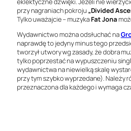
eklektyczne dźwięki. Jeżeli nie wierzyc
przy nagraniach pokroju
„Divided Asce
Tylko uważajcie – muzyka
Fat Jona
może
Wydawnictwo można odsłuchać na
Gr
naprawdę to jedyny minus tego przeds
tworzył utwory wg zasady, że dobra muzy
tylko poprzestać na wypuszczeniu sing
wydawnictwa na niewielką skalę wystarc
przy tym szybko wyprzedane). Należy r
przeznaczona dla każdego i wymaga cza