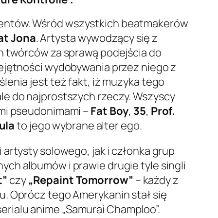
centów. Wśród wszystkich beatmakerów
at Jona
. Artysta wywodzący się z
ch twórców za sprawą podejścia do
iejętności wydobywania przez niego z
enia jest też fakt, iż muzyka tego
le do najprostszych rzeczy. Wszyscy
ymi pseudonimami –
Fat Boy
,
35
,
Prof.
ula
to jego wybrane alter ego.
 artysty solowego, jak i członka grup
ch albumów i prawie drugie tyle singli
t”
czy
„Repaint Tomorrow”
– każdy z
u. Oprócz tego Amerykanin stał się
erialu anime „Samurai Champloo”.