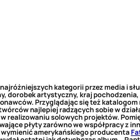
najróżniejszych kategorii przez media i sł
y, dorobek artystyczny, kraj pochodzenia, 
konawców. Przyglądając się też katalogo
 twórców najlepiej radzących sobie w dzia
ię w realizowaniu solowych projektów. Po
ywające płyty zarówno we współpracy z in
to wymienić amerykańskiego producenta
Fa
wydał ostatni jak dotychczas album, „Rapt