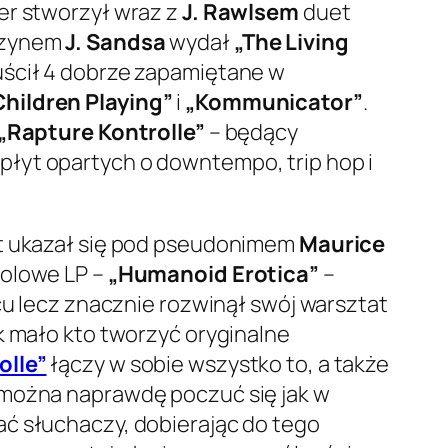
er stworzył wraz z
J. Rawlsem
duet
kuzynem
J. Sandsa
wydał
„The Living
uścił 4 dobrze zapamiętane w
Children Playing”
i
„Kommunicator”
.
„Rapture Kontrolle”
– będący
płyt opartych o downtempo, trip hop i
kt ukazał się pod pseudonimem
Maurice
solowe LP –
„Humanoid Erotica”
–
cu lecz znacznie rozwinął swój warsztat
k mało kto tworzyć oryginalne
olle”
łączy w sobie wszystko to, a także
 można naprawdę poczuć się jak w
ać słuchaczy, dobierając do tego