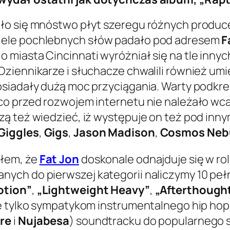
iło się mnóstwo płyt szeregu różnych produ
iele pochlebnych słów padało pod adresem
F
miasta Cincinnati wyróżniał się na tle inny
ziennikarze i słuchacze chwalili również um
siadały dużą moc przyciągania. Warty podkreśl
co przed rozwojem internetu nie należało wca
zą też wiedzieć, iż występuje on też pod inn
Giggles
,
Gigs
,
Jason Madison
,
Cosmos Neb
ałem, że
Fat Jon
doskonale odnajduje się w roli
ch do pierwszej kategorii naliczymy 10 pełny
otion”
,
„Lightweight Heavy”
,
„Afterthough
ie tylko sympatykom instrumentalnego hip hop
ure
i
Nujabesa
) soundtracku do popularnego s