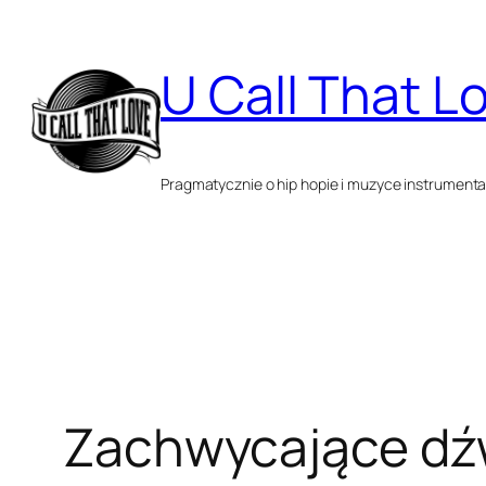
Przejdź
do
U Call That L
treści
Pragmatycznie o hip hopie i muzyce instrumenta
Zachwycające dźwi