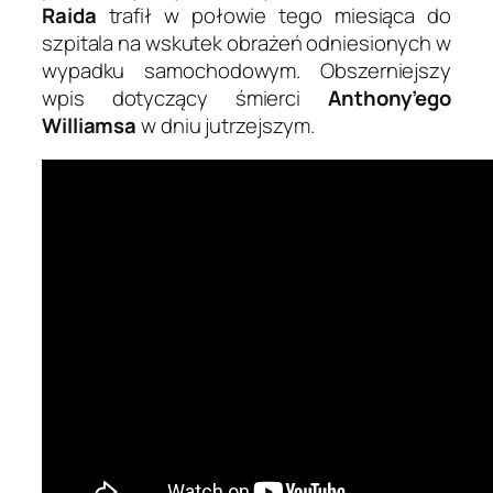
Raida
trafił w połowie tego miesiąca do
szpitala na wskutek obrażeń odniesionych w
wypadku samochodowym. Obszerniejszy
wpis dotyczący śmierci
Anthony’ego
Williamsa
w dniu jutrzejszym.