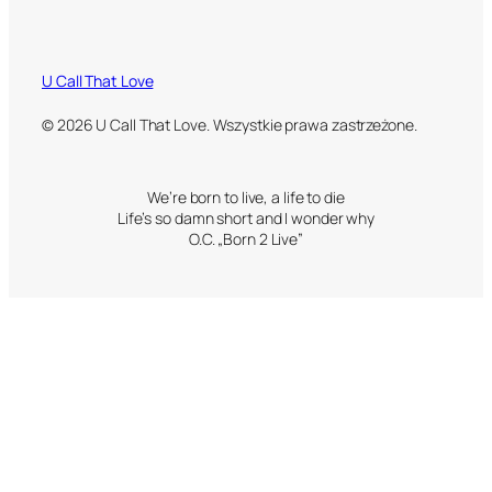
U Call That Love
© 2026 U Call That Love. Wszystkie prawa zastrzeżone.
We’re born to live, a life to die
Life’s so damn short and I wonder why
O.C. „Born 2 Live”