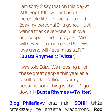
I am sorry 2 say that on this day at
2:05 Sept 19th we lost another
incredible life… Dj Roc Raida died
2day my personal Dj is gone… I just
wanna thank everyone 4 ur love
and support and ur prayers… We
will never let ur name die Roc…We
love u and will 4ever miss u…RIP.
(
Busta Rhymes @Twitter
)
I was told 2day, We r loosing all of
these great people this year as a
result of God calling his army
because something is about 2 go
down!!
(
Busta Rhymes @Twitter
)
Blog Philaflavy
oraz m.in.
SOHH
także
przekazały tę smutną wiadomość.
Roc