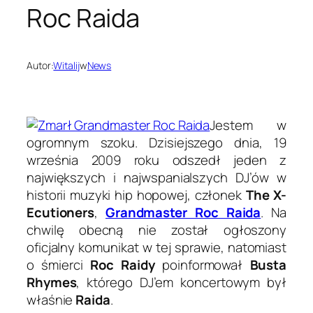
Roc Raida
Autor:
Witalij
w
News
Jestem w
ogromnym szoku. Dzisiejszego dnia, 19
września 2009 roku odszedł jeden z
największych i najwspanialszych DJ’ów w
historii muzyki hip hopowej, członek
The X-
Ecutioners
,
Grandmaster Roc Raida
. Na
chwilę obecną nie został ogłoszony
oficjalny komunikat w tej sprawie, natomiast
o śmierci
Roc Raidy
poinformował
Busta
Rhymes
, którego DJ’em koncertowym był
właśnie
Raida
.