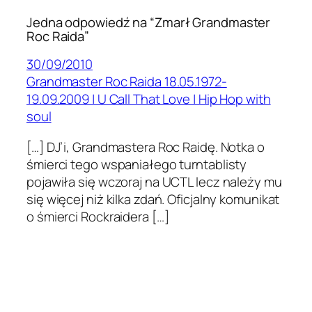
Jedna odpowiedź na “Zmarł Grandmaster
Roc Raida”
30/09/2010
Grandmaster Roc Raida 18.05.1972-
19.09.2009 | U Call That Love | Hip Hop with
soul
[…] DJ’i, Grand­mas­tera Roc Raidę. Notka o
śmierci tego wspani­ałego turntab­listy
pojaw­iła się wczo­raj na UCTL lecz należy mu
się więcej niż kilka zdań. Ofic­jalny komu­nikat
o śmierci Rock­raidera […]