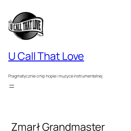
Przejdź
do
treści
U Call That Love
Pragmatycznie o hip hopie i muzyce instrumentalnej
Zmarł Grandmaster