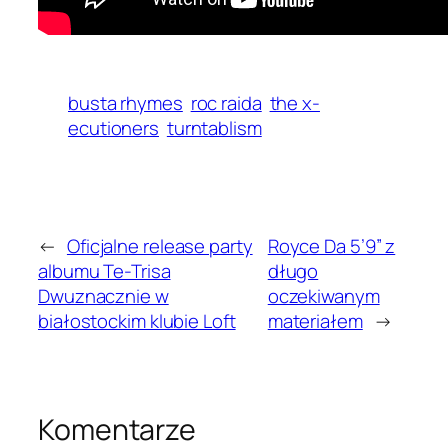
busta rhymes
roc raida
the x-
ecutioners
turntablism
←
Oficjalne release party
Royce Da 5’9” z
albumu Te-Trisa
długo
Dwuznacznie w
oczekiwanym
białostockim klubie Loft
materiałem
→
Komentarze