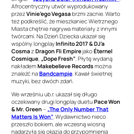
Afrocentryczny utwór wyprodukowany
przez
Vinie’ego Vegasa
brzmi zacnie. Warto
też podkreślić, że mieszkaniec Wietrznego
Miasta chętnie nagrywa materiały z innymi
twórcami. Na Dzień Dziecka ukazał się
wspólny longplay
Infinito 2017 & DJ’a
Cosma
z
Dragon Fli Empire
jako
Éternel
Cosmique
,
„Dope Fresh”
. Płytę wydaną
nakładem
Makebelieve Records
można
znaleźć na
Bandcampie
. Kawał świetnej
muzyki, bez dwóch zdań.
We wrześniu ub.r. ukazał się długo
oczekiwany drugi longplay duetu
Pace Won
& Mr. Green
–
„The Only Number That
Matters Is Won”
. Wydawnictwo nieco
przeszło bokiem, ale wczesną wiosną
nadarzyła się okazja do przypomnienia