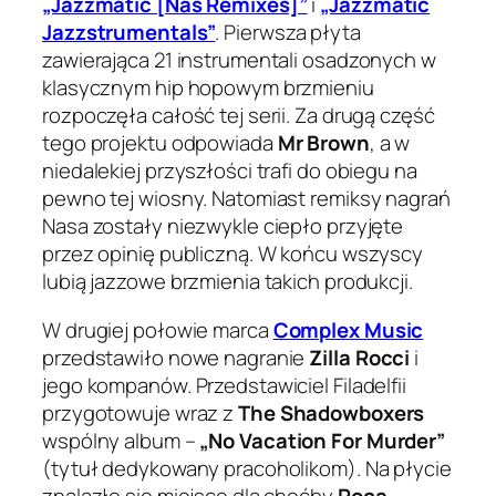
„Jazzmatic [Nas Remixes]”
i
„Jazzmatic
Jazzstrumentals”
. Pierwsza płyta
zawierająca 21 instrumentali osadzonych w
klasycznym hip hopowym brzmieniu
rozpoczęła całość tej serii. Za drugą część
tego projektu odpowiada
Mr Brown
, a w
niedalekiej przyszłości trafi do obiegu na
pewno tej wiosny. Natomiast remiksy nagrań
Nasa zostały niezwykle ciepło przyjęte
przez opinię publiczną. W końcu wszyscy
lubią jazzowe brzmienia takich produkcji.
W drugiej połowie marca
Complex Music
przedstawiło nowe nagranie
Zilla Rocci
i
jego kompanów. Przedstawiciel Filadelfii
przygotowuje wraz z
The Shadowboxers
wspólny album –
„No Vacation For Murder”
(tytuł dedykowany pracoholikom). Na płycie
znalazło się miejsce dla choćby
Roca