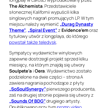
longplay w całości wyprodukowany przez
The Alchemista
. Przedstawiciele
słonecznej Kalifornii wypuścili kilka
singlowych nagrań promujących LP. W tym
miejscu należy wymienić
„Durag Dynasty
Theme”
,
„Spiral Event”
z
Evidence’em
oraz
tytułowy utwór z longplaya, do którego
powstał także teledysk
.
Sympatycy wydawnictw winylowych
zapewne dostrzegli projekt sprzed kilku
miesięcy, na którym znajdą się utwory
Soulpete’a
i
Oera
. Wydawnictwo zostało
podzielone na dwie części – strona A
zawiera nagrania pochodzące z płyty
„SoSoulSynergy”
pierwszego producenta,
zaś na drugiej stronie pojawia się utwory z
„Sounds Of BDG”
drugiego artysty.
Opublikowano przy tym
promo video