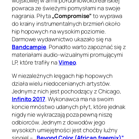
wojskowej w armii południowokoreańskiej
powraca ze świeżymi pomysłami na swoje
nagrania. Płyta
„Compromise”
to wyprawa
do krainy instrumentalnych brzmień około
hip hopowych na wysokim poziomie.
Darmowe wydawnictwo ukazało się na
Bandcampie
. Ponadto warto zapoznać się z
materiałami audio-wizualnymi promującymi
LP, które trafiły na
Vimeo
.
W niezależnych kręgach hip hopowych
działa wielu niedocenianych artystów.
Jednym z nich jest pochodzący z Chicago,
Infinito 2017
. Wykonawca ma na swoim
koncie mnóstwo udanych płyt, które jednak
nigdy nie wykraczają poza pewną niszę
odbiorców. Jednym z dowodów jego
wysokich umiejętności jest choćby luźny
singiel –
„Beyond Color (African freemix)”
.