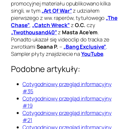
promocyjnej materiału opublikowano kilka
singli, w tym
„Art Of War”
z udziałem
pierwszego z ww. raperów, tytułowego
„The
Chase”
,
„Catch Wreck”
z
O.C.
czy
„Twothousand40”
z
Masta Ace’em
.
Ponadto ukazał się videoclip do tracka ze
zwrotkami
Seana P.
–
„Bang Exclusive”
.
Sampler płyty znajdziecie na
YouTube
.
Podobne artykuły:
Cotygodniowy przegląd informacyjny
#35
Cotygodniowy przegląd informacyjny
#19
Cotygodniowy przegląd informacyjny
#21
Cotygodniowy przegląd informacyjny