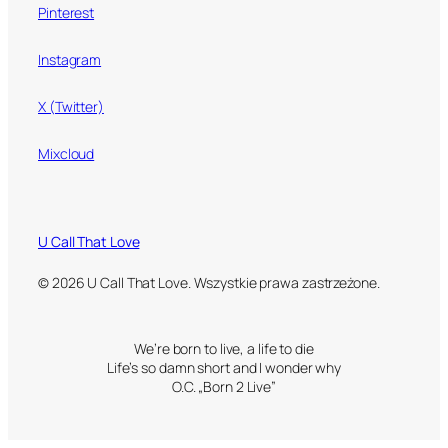
Pinterest
Instagram
X (Twitter)
Mixcloud
U Call That Love
© 2026 U Call That Love. Wszystkie prawa zastrzeżone.
We’re born to live, a life to die
Life’s so damn short and I wonder why
O.C. „Born 2 Live”