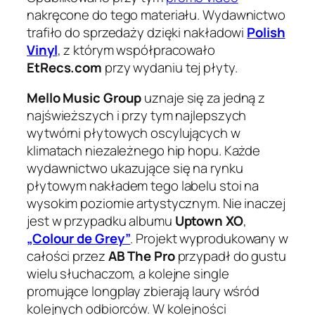
nakręcone do tego materiału. Wydawnictwo
trafiło do sprzedaży dzięki nakładowi
Polish
Vinyl
, z którym współpracowało
EtRecs.com
przy wydaniu tej płyty.
Mello Music Group
uznaje się za jedną z
najświeższych i przy tym najlepszych
wytwórni płytowych oscylujących w
klimatach niezależnego hip hopu. Każde
wydawnictwo ukazujące się na rynku
płytowym nakładem tego labelu stoi na
wysokim poziomie artystycznym. Nie inaczej
jest w przypadku albumu
Uptown XO
,
„Colour de Grey”
. Projekt wyprodukowany w
całości przez
AB The Pro
przypadł do gustu
wielu słuchaczom, a kolejne single
promujące longplay zbierają laury wśród
kolejnych odbiorców. W kolejności