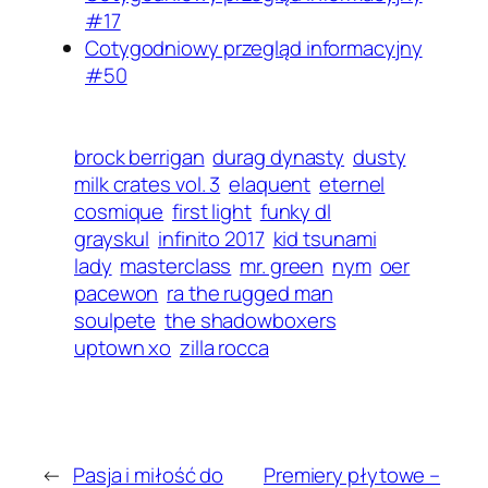
#17
Cotygodniowy przegląd informacyjny
#50
brock berrigan
durag dynasty
dusty
milk crates vol. 3
elaquent
eternel
cosmique
first light
funky dl
grayskul
infinito 2017
kid tsunami
lady
masterclass
mr. green
nym
oer
pacewon
ra the rugged man
soulpete
the shadowboxers
uptown xo
zilla rocca
←
Pasja i miłość do
Premiery płytowe –