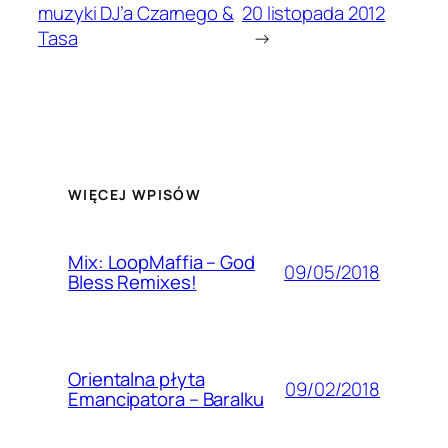
muzyki DJ’a Czarnego &
20 listopada 2012
Tasa
→
WIĘCEJ WPISÓW
Mix: LoopMaffia – God
09/05/2018
Bless Remixes!
Orientalna płyta
09/02/2018
Emancipatora – Baralku