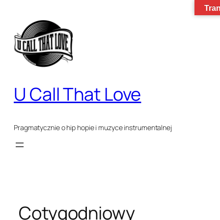
Tran
Przejdź
do
treści
U Call That Love
Pragmatycznie o hip hopie i muzyce instrumentalnej
Cotygodniowy