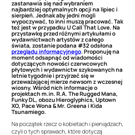
zastanawia się nad wybraniem
najbardziej optymalnych opcji na lipiec i
sierpień. Jednak aby jedni mogli
wypoczywać, to inni muszą pracować. Tak
też jest w przypadku U Call That Love. Na
przystawkę przed różnymi artykułami o
wydawnictwach artystów z całego
świata, zostanie podana #32 odsłona
przeglądu informacyjnego
. Proponuję na
moment odsapnąć od wiadomości
dotyczących nowości czerwcowych
płytowych i wydawnictw szykowanych na
letnie tygodnie i przyjrzeć się w
przeważającej mierze newsom z wczesnej
wiosny. Wśród nich informacje o
projektach m.in. R.A. The Rugged Mana,
Funky DL, obozu Hieroglyphics, Uptown
XO, Pace Wona & Mr. Greena i Kida
Tsunamiego.
Na początek rzecz o kobietach i pieniądzach,
czyli o tych sprawach, które dotyczą