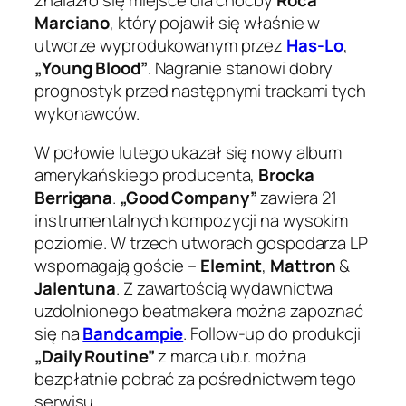
Marciano
, który pojawił się właśnie w
utworze wyprodukowanym przez
Has-Lo
,
„Young Blood”
. Nagranie stanowi dobry
prognostyk przed następnymi trackami tych
wykonawców.
W połowie lutego ukazał się nowy album
amerykańskiego producenta,
Brocka
Berrigana
.
„Good Company”
zawiera 21
instrumentalnych kompozycji na wysokim
poziomie. W trzech utworach gospodarza LP
wspomagają goście –
Elemint
,
Mattron
&
Jalentuna
. Z zawartością wydawnictwa
uzdolnionego beatmakera można zapoznać
się na
Bandcampie
. Follow-up do produkcji
„Daily Routine”
z marca ub.r. można
bezpłatnie pobrać za pośrednictwem tego
serwisu.