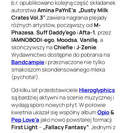
b.r. opublikowano kolejną część składanek
autorstwa
Amina PaYnE’a
.
„Dusty Milk
Crates Vol.3”
zawiera nagrania plejady
różnych artystów, począwszy od
M-
Phazesa
,
Suff Daddy’ego
i
Afta-1
, przez
IAMNOBODI-ego
,
Moodsa
,
Vanillę
, a
skończywszy na
Chiefie
i
J-Zenie
.
Wydawnictwo dostępne do pobrania na
Bandcampie
i przeznaczone nie tylko
smakoszom skondensowanego mleka
(pychota!).
Od kilku lat przedstawiciele
Hieroglyphics
są bardziej aktywni na scenie muzycznej i
wydają sporo nowych płyt. W połowie
kwietnia ukazał się wspólny album
Opio
&
Pep Love’a
jako nowo powstałej formacji
First Light
–
„Fallacy Fantasy”
. Jednymi z