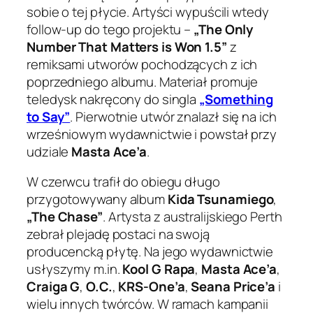
sobie o tej płycie. Artyści wypuścili wtedy
follow-up do tego projektu –
„The Only
Number That Matters is Won 1.5”
z
remiksami utworów pochodzących z ich
poprzedniego albumu. Materiał promuje
teledysk nakręcony do singla
„Something
to Say”
. Pierwotnie utwór znalazł się na ich
wrześniowym wydawnictwie i powstał przy
udziale
Masta Ace’a
.
W czerwcu trafił do obiegu długo
przygotowywany album
Kida Tsunamiego
,
„The Chase”
. Artysta z australijskiego Perth
zebrał plejadę postaci na swoją
producencką płytę. Na jego wydawnictwie
usłyszymy m.in.
Kool G Rapa
,
Masta Ace’a
,
Craiga G
,
O.C.
,
KRS-One’a
,
Seana Price’a
i
wielu innych twórców. W ramach kampanii