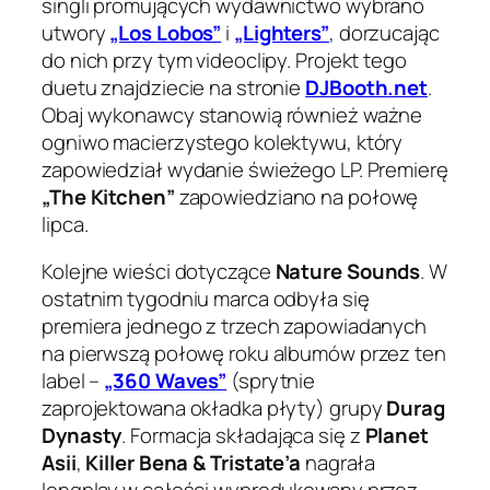
singli promujących wydawnictwo wybrano
utwory
„Los Lobos”
i
„Lighters”
, dorzucając
do nich przy tym videoclipy. Projekt tego
duetu znajdziecie na stronie
DJBooth.net
.
Obaj wykonawcy stanowią również ważne
ogniwo macierzystego kolektywu, który
zapowiedział wydanie świeżego LP. Premierę
„The Kitchen”
zapowiedziano na połowę
lipca.
Kolejne wieści dotyczące
Nature Sounds
. W
ostatnim tygodniu marca odbyła się
premiera jednego z trzech zapowiadanych
na pierwszą połowę roku albumów przez ten
label
–
„360 Waves”
(sprytnie
zaprojektowana okładka płyty) grupy
Durag
Dynasty
. Formacja składająca się z
Planet
Asii
,
Killer Bena & Tristate’a
nagrała