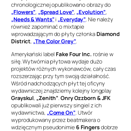
chronologicznej opublikowano obrazy do
„Flowers”
,
„Spread Love”
,
„Evolution”
,
„Needs & Wants”
i
„Everyday”
. Nie należy
również zapominać o mixtapie
wprowadzającym do płyty członka
Diamond
District
,
„The Color Grey”
.
Amerykański label
Fake Four Inc.
rośnie w
siłę. Wytwórnia płytowa wydaje dużo
projektów różnych wykonawców, cały czas
rozszerzając przy tym swoją działalność.
Wśród nadchodzących płyt tej oficyny
wydawniczej znajdziemy kolejny longplay
Grayskul
,
„Zenith”
.
Onry Ozzborn & JFK
opublikowali już pierwszy singiel z ich
wydawnictwa,
„Come On”
. Utwór
wyprodukowany przez beatmakera o
wdzięcznym pseudonimie
6 Fingers
dobrze