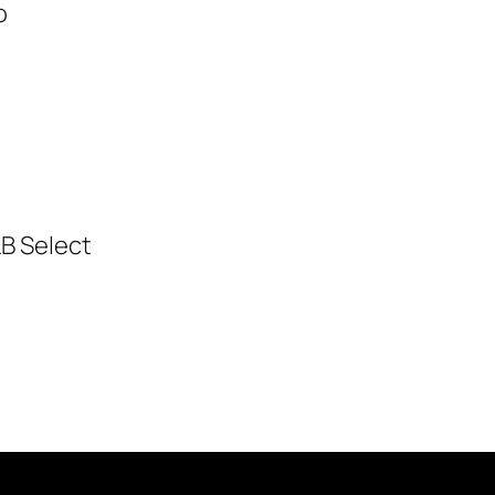
o
LB Select