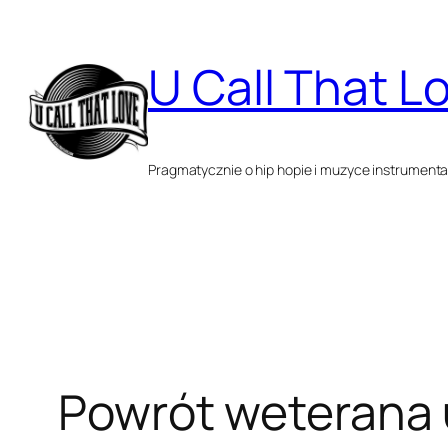
Przejdź
do
U Call That L
treści
Pragmatycznie o hip hopie i muzyce instrumenta
Powrót weterana 