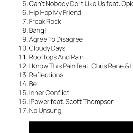
Can’t Nobody Do It Like Us feat. Opi
Hip Hop My Friend
Freak Rock
Bang!
Agree To Disagree
Cloudy Days
Rooftops And Rain
I Know This Pain feat. Chris Rene & 
Reflections
Be
Inner Conflict
IPower feat. Scott Thompson
No Unsung