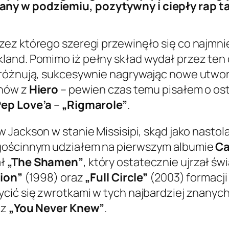
y w podziemiu, pozytywny i ciepły rap tak
ez którego szeregi przewinęło się co najmni
kland. Pomimo iż pełny skład wydał przez te
próżnują, sukcesywnie nagrywając nowe utwory
anów z
Hiero
– pewien czas temu pisałem o os
ep Love’a
–
„Rigmarole”
.
 w Jackson w stanie Missisipi, skąd jako nasto
 gościnnym udziałem na pierwszym albumie
Ca
ał
„The Shamen”
, który ostatecznie ujrzał św
sion”
(1998) oraz
„Full Circle”
(2003) formacj
ić się zwrotkami w tych najbardziej znanych
az
„You Never Knew”
.