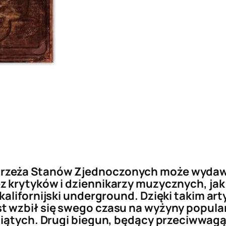
zeża Stanów Zjednoczonych może wydawać
 krytyków i dziennikarzy muzycznych, jak
alifornijski underground. Dzięki takim art
 wzbił się swego czasu na wyżyny popular
siątych. Drugi biegun, będący przeciwwagą 