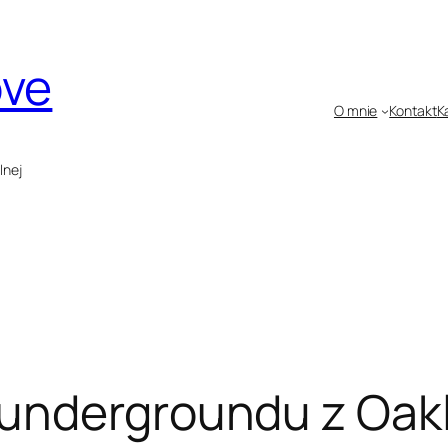
ove
O mnie
Kontakt
K
lnej
undergroundu z Oak