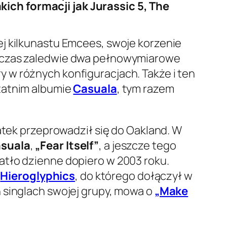
ich formacji jak Jurassic 5, The
ej kilkunastu Emcees, swoje korzenie
n czas zaledwie dwa pełnowymiarowe
 w różnych konfiguracjach. Także i ten
tatnim albumie
Casuala
, tym razem
latek przeprowadził się do Oakland. W
suala
,
„Fear Itself”
, a jeszcze tego
iatło dzienne dopiero w 2003 roku.
i
Hieroglyphics
, do którego dołączył w
 singlach swojej grupy, mowa o
„Make