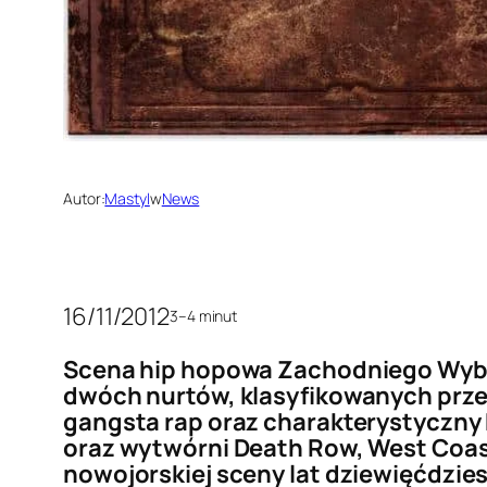
Autor:
Mastyl
w
News
16/11/2012
3–4 minut
Scena hip hopowa Zachodniego Wybr
dwóch nurtów, klasyfikowanych przez
gangsta rap oraz charakterystyczny k
oraz wytwórni Death Row, West Coast
nowojorskiej sceny lat dziewięćdzie