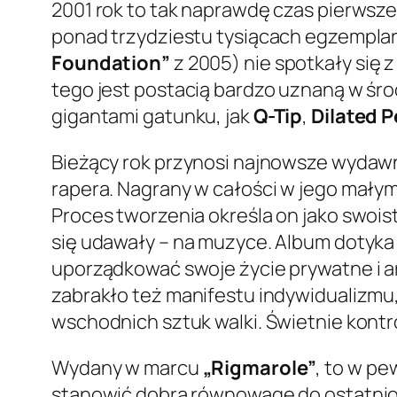
2001 rok to tak naprawdę czas pierwsze
ponad trzydziestu tysiącach egzemplarz
Foundation”
z 2005) nie spotkały się
tego jest postacią bardzo uznaną w ś
gigantami gatunku, jak
Q-Tip
,
Dilated 
Bieżący rok przynosi najnowsze wyda
rapera. Nagrany w całości w jego małym,
Proces tworzenia określa on jako swoist
się udawały – na muzyce. Album dotyka
uporządkować swoje życie prywatne i ar
zabrakło też manifestu indywidualizmu
wschodnich sztuk walki. Świetnie kont
Wydany w marcu
„Rigmarole”
, to w p
stanowić dobrą równowagę do ostatnio