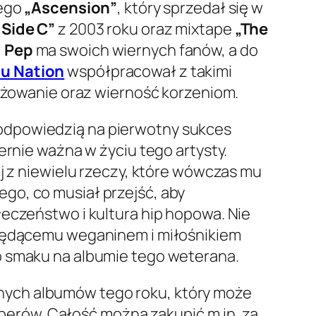
tego
„Ascension”
, który sprzedał się w
Side C”
z 2003 roku oraz mixtape
„The
,
Pep
ma swoich wiernych fanów, a do
lu Nation
współpracował z takimi
gażowanie oraz wierność korzeniom.
 odpowiedzią na pierwotny sukces
ernie ważna w życiu tego artysty.
ej z niewielu rzeczy, które wówczas mu
go, co musiał przejść, aby
łeczeństwo i kultura hip hopowa. Nie
i będącemu weganinem i miłośnikiem
o smaku na albumie tego weterana.
anych albumów tego roku, który może
erów. Całość można zakupić m.in. za