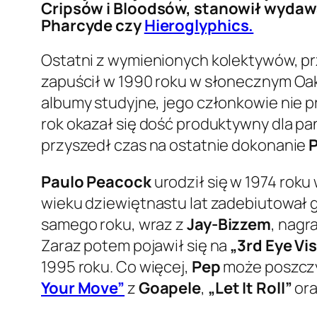
Cripsów i Bloodsów, stanowił wydawan
Pharcyde czy
Hieroglyphics.
Ostatni z wymienionych kolektywów, prz
zapuścił w 1990 roku w słonecznym Oa
albumy studyjne, jego członkowie nie 
rok okazał się dość produktywny dla p
przyszedł czas na ostatnie dokonanie
P
Paulo Peacock
urodził się w 1974 roku
wieku dziewiętnastu lat zadebiutował
samego roku, wraz z
Jay-Bizzem
, nagr
Zaraz potem pojawił się na
„3rd Eye Vi
1995 roku. Co więcej,
Pep
może poszczyc
Your Move”
z
Goapele
,
„Let It Roll”
or