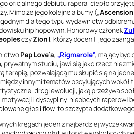
go oficjalnego debiutu rapera, ciepło przyję
y. Mimo że jego kolejne albumy (
„Ascension 
 z godnym dla tego typu wydawnictw odbiorem
rodowisku hip hopowym. Honorowy członek
Zu
Peoples
czy
Zion I
, którzy docenili jego zaan
wnictwo
Pep Love’a
,
„Rigmarole”
, mający być
 prywatnym studiu, jawi się jako rzecz niezmi
ą terapię, pozwalającą mu skupić się na jedn
 między innymi tematów oscylujących wokół te
tystyczne, drogi ewolucji, jaką przeżywa spo
, motywacji i dyscypliny, nieobcych raperow
rolowane głos i flow, to szczypta dodatkoweg
ewnych kręgach jeden z najbardziej wyczekiw
 wychodzących płyt autorstwa młodszych rap