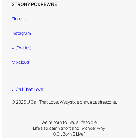
STRONY POKREWNE
Pinterest
Instagram
X (Twitter)
Mixcloud
U Call That Love
© 2026 U Call That Love. Wszystkie prawa zastrzeżone.
We’re born to live, a life to die
Life’s so damn short and I wonder why
O.C. „Born 2 Live”