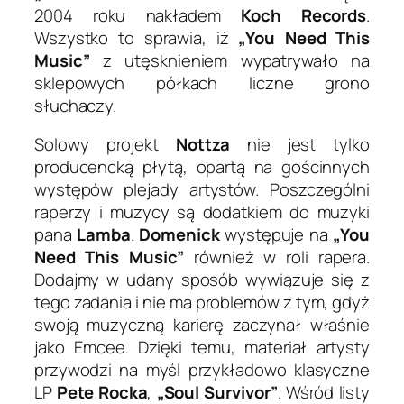
2004 roku nakładem
Koch Records
.
Wszystko to sprawia, iż
„You Need This
Music”
z utęsknieniem wypatrywało na
sklepowych półkach liczne grono
słuchaczy.
Solowy projekt
Nottza
nie jest tylko
producencką płytą, opartą na gościnnych
występów plejady artystów. Poszczególni
raperzy i muzycy są dodatkiem do muzyki
pana
Lamba
.
Domenick
występuje na
„You
Need This Music”
również w roli rapera.
Dodajmy w udany sposób wywiązuje się z
tego zadania i nie ma problemów z tym, gdyż
swoją muzyczną karierę zaczynał właśnie
jako Emcee. Dzięki temu, materiał artysty
przywodzi na myśl przykładowo klasyczne
LP
Pete Rocka
,
„Soul Survivor”
. Wśród listy