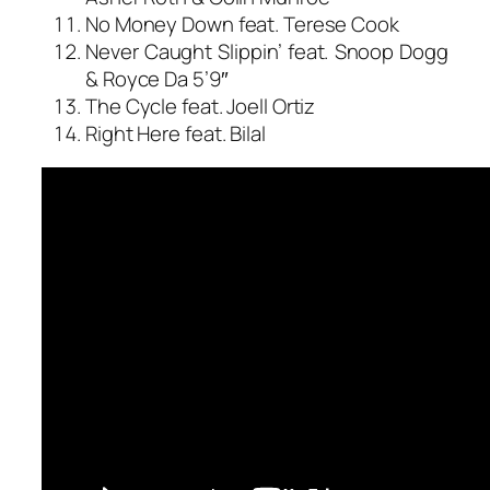
No Money Down feat. Terese Cook
Never Caught Slippin’ feat. Snoop Dogg
& Royce Da 5’9″
The Cycle feat. Joell Ortiz
Right Here feat. Bilal