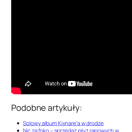
Podobne artykuły:
Solowy album Kixnare’a w drodze
Nic za friko – sprzedaż płyt rapowych w