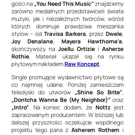
gości na
„You Need This Music”
znajdziemy
zarówno medialnych przedstawicieli świata
muzyki, jak i niezależnych twórców, wśród
których dominuje prawdziwa mieszanka
stylów – od
Travisa Barkera
, przez
Dwele
,
Joy Denalane
,
Mayera Hawthorne’a
,
skończywszy na
Joellu Ortizie
i
Asherze
Rothie
. Materiał ukazał się na rynku
płytowym nakładem
Raw Koncept
.
Single promujące wydawnictwo płytowe są
co najmniej udane. Poniżej zamieszczam
teledyski do utworów
„Shine So Brite”
,
„Dontcha Wanna Be (My Neighbor)”
oraz
„Intro”
. Na koniec dodam, że
Nottz
jest
zapracowanym producentem. W bliższej lub
dalszej przyszłości oczekujcie wspólnego
projektu tego pana z
Asherem Rothem
i