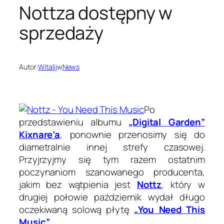
Nottza dostępny w
sprzedaży
Autor:
Witalij
w
News
Po
przedstawieniu albumu
„Digital Garden”
Kixnare’a
, ponownie przenosimy się do
diametralnie innej strefy czasowej.
Przyjrzyjmy się tym razem ostatnim
poczynaniom szanowanego producenta,
jakim bez wątpienia jest
Nottz
, który w
drugiej połowie październik wydał długo
oczekiwaną solową płytę
„You Need This
Music”
.