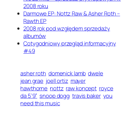
2008 roku
Darmowe EP: Nottz Raw & Asher Roth –
Rawth EP
2008 rok pod względem sprzedaży
albumów
Cotygodniowy przegląd informacyjny
#49
asher roth
domenick lamb
dwele
jean grae
joell ortiz
mayer
hawthorne
nottz
raw koncept
royce
da 5’9”
snoop dogg
travis baker
you
need this music