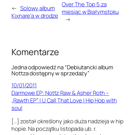
Over The Top 5 za
←
Solowy album
miesiąc w Białymstoku
Kixnare’a w drodze
→
Komentarze
Jedna odpowiedź na “Debiutancki album
Nottza dostępny w sprzedaży”
10/01/2011
Darmowe EP: Nottz Raw & Asher Roth –
„Rawth EP” | U Call That Love | Hip Hop with
soul
[…] został określony jako duża nadzieja w hip
hopie. Na początku listopada ub. r.