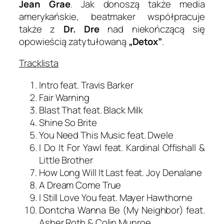
Jean Grae
. Jak donoszą także media
amerykańskie, beatmaker współpracuje
także z
Dr. Dre
nad niekończącą się
opowieścią zatytułowaną
„Detox”
.
Tracklista
Intro feat. Travis Barker
Fair Warning
Blast That feat. Black Milk
Shine So Brite
You Need This Music feat. Dwele
I Do It For Yawl feat. Kardinal Offishall &
Little Brother
How Long Will It Last feat. Joy Denalane
A Dream Come True
I Still Love You feat. Mayer Hawthorne
Dontcha Wanna Be (My Neighbor) feat.
Asher Roth & Colin Munroe