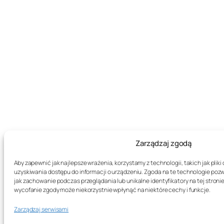
Zarządzaj zgodą
Aby zapewnić jak najlepsze wrażenia, korzystamy z technologii, takich jak plik
uzyskiwania dostępu do informacji o urządzeniu. Zgoda na te technologie poz
jak zachowanie podczas przeglądania lub unikalne identyfikatory na tej stronie
wycofanie zgody może niekorzystnie wpłynąć na niektóre cechy i funkcje.
Zarządzaj serwisami