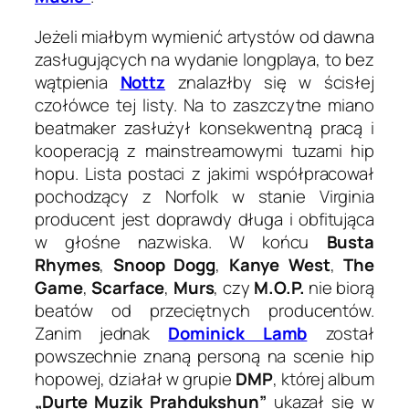
Jeżeli miałbym wymienić artystów od dawna
zasługujących na wydanie longplaya, to bez
wątpienia
Nottz
znalazłby się w ścisłej
czołówce tej listy. Na to zaszczytne miano
beatmaker zasłużył konsekwentną pracą i
kooperacją z mainstreamowymi tuzami hip
hopu. Lista postaci z jakimi współpracował
pochodzący z Norfolk w stanie Virginia
producent jest doprawdy długa i obfitująca
w głośne nazwiska. W końcu
Busta
Rhymes
,
Snoop Dogg
,
Kanye West
,
The
Game
,
Scarface
,
Murs
, czy
M.O.P.
nie biorą
beatów od przeciętnych producentów.
Zanim jednak
Dominick Lamb
został
powszechnie znaną personą na scenie hip
hopowej, działał w grupie
DMP
, której album
„Durte Muzik Prahdukshun”
ukazał się w