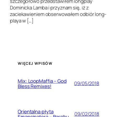
szczegółowo przed­staw­iłem long­play
Dominicka Lamba i przyz­nam się, iż z
zaciekaw­ie­niem obser­wowałem odbiór long­
playa w […]
WIĘCEJ WPISÓW
Mix: LoopMaffia – God
09/05/2018
Bless Remixes!
Orientalna płyta
09/02/2018
Emancipatora – Baralku