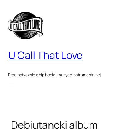
Przejdź
do
treści
U Call That Love
Pragmatycznie o hip hopie i muzyce instrumentalnej
Debiutancki album