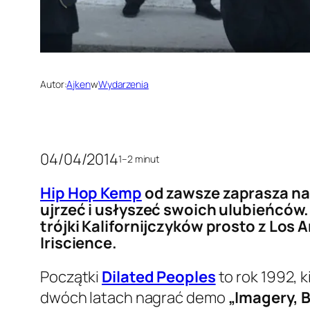
Autor:
Ajken
w
Wydarzenia
04/04/2014
1–2 minut
Hip Hop Kemp
od zawsze zaprasza na
ujrzeć i usłyszeć swoich ulubieńców
trójki Kalifornijczyków prosto z Los 
Iriscience.
Początki
Dilated Peoples
to rok 1992, 
dwóch latach nagrać demo
„Imagery, B