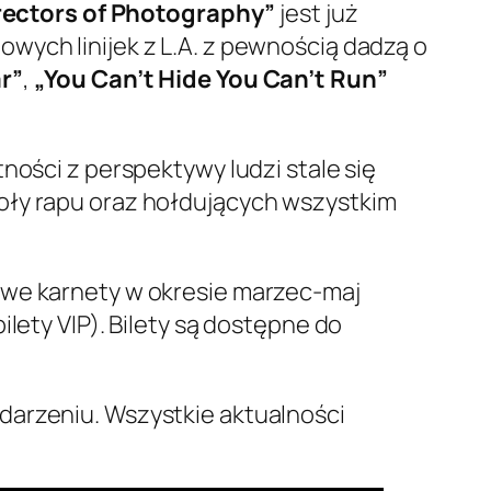
rectors of Photography”
jest już
wych linijek z L.A. z pewnością dadzą o
r”
,
„You Can’t Hide You Can’t Run”
ności z perspektywy ludzi stale się
oły rapu oraz hołdujących wszystkim
owe karnety w okresie marzec-maj
lety VIP). Bilety są dostępne do
darzeniu. Wszystkie aktualności