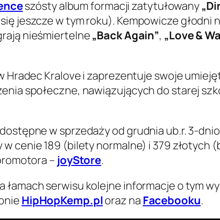
ence
szósty album formacji zatytułowany
„Di
ię jeszcze w tym roku). Kempowicze głodni no
rają nieśmiertelne
„Back Again”
,
„Love & Wa
w Hradec Kralove i zaprezentuje swoje umiejęt
zenia społeczne, nawiązujących do starej szk
 dostępne w sprzedaży od grudnia ub.r. 3-dni
 cenie 189 (bilety normalne) i 379 złotych (bi
 promotora –
joyStore
.
a łamach serwisu kolejne informacje o tym wy
ronie
HipHopKemp.pl
oraz na
Facebooku
.