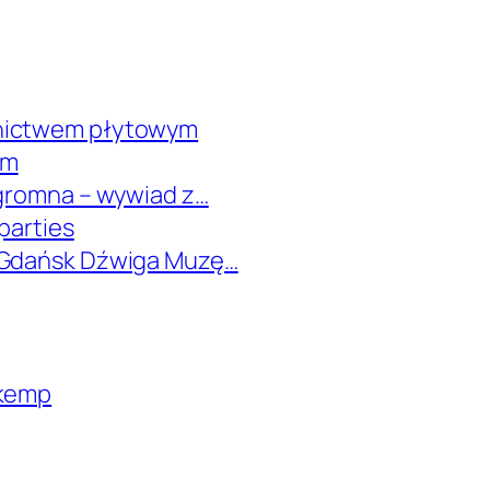
wnictwem płytowym
em
ogromna – wywiad z…
parties
i Gdańsk Dźwiga Muzę…
 kemp