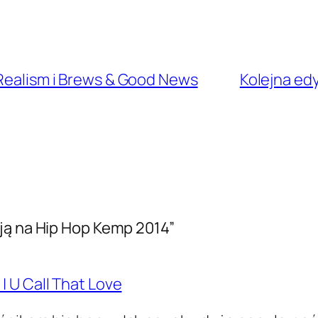
 Realism i Brews & Good News
Kolejna edy
ją na Hip Hop Kemp 2014”
 U Call That Love