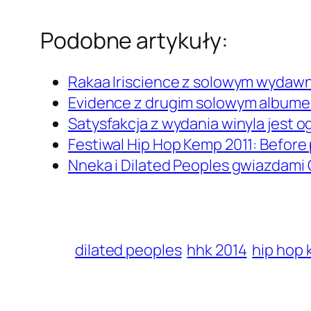
Podobne artykuły:
Rakaa Iriscience z solowym wyda
Evidence z drugim solowym album
Satysfakcja z wydania winyla jest 
Festiwal Hip Hop Kemp 2011: Before 
Nneka i Dilated Peoples gwiazdam
dilated peoples
hhk 2014
hip hop