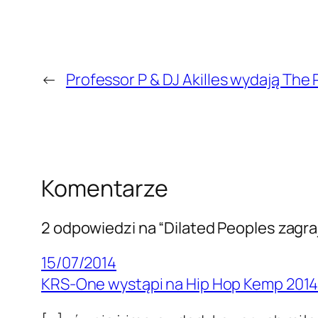
←
Professor P & DJ Akilles wydają The
Komentarze
2 odpowiedzi na “Dilated Peoples zagra
15/07/2014
KRS-One wystąpi na Hip Hop Kemp 2014 |