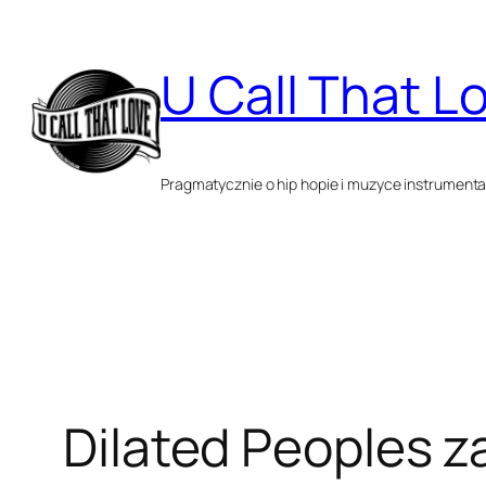
Przejdź
do
U Call That L
treści
Pragmatycznie o hip hopie i muzyce instrumenta
Dilated Peoples z