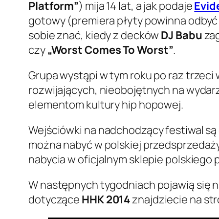
Platform”
) mija 14 lat, a jak podaje
Evid
gotowy (premiera płyty powinna odbyć s
sobie znać, kiedy z decków
DJ Babu
zag
czy
„Worst Comes To Worst”
.
Grupa wystąpi w tym roku po raz trzeci 
rozwijających, nieobojętnych na wydar
elementom kultury hip hopowej.
Wejściówki na nadchodzący festiwal są
można nabyć w polskiej przedsprzedaży w
nabycia w oficjalnym sklepie polskiego
W następnych tygodniach pojawią się n
dotyczące
HHK 2014
znajdziecie na st