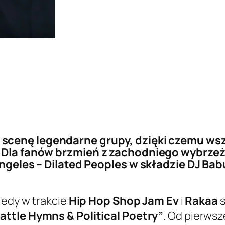
 scenę legendarne grupy, dzięki czemu ws
. Dla fanów brzmień z zachodniego wybrzeż
Angeles – Dilated Peoples w składzie DJ Bab
kiedy w trakcie
Hip Hop Shop Jam Ev
i
Rakaa
s
attle Hymns & Political Poetry”
. Od pierwsz