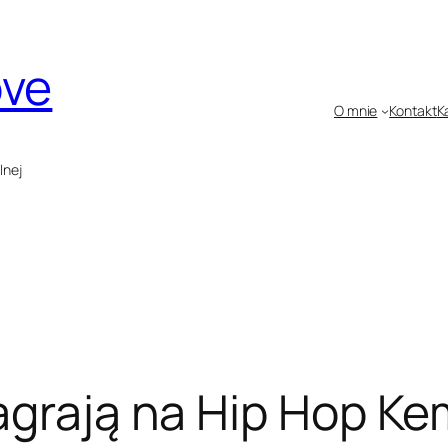
ove
O mnie
Kontakt
K
lnej
agrają na Hip Hop K