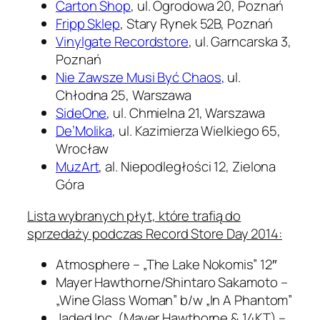
Carton Shop
, ul. Ogrodowa 20, Poznań
Fripp Sklep
, Stary Rynek 52B, Poznań
Vinylgate Recordstore
, ul. Garncarska 3,
Poznań
Nie Zawsze Musi Być Chaos
, ul.
Chłodna 25, Warszawa
SideOne
, ul. Chmielna 21, Warszawa
De’Molika
, ul. Kazimierza Wielkiego 65,
Wrocław
MuzArt
, al. Niepodległości 12, Zielona
Góra
Lista wybranych płyt, które trafią do
sprzedaży podczas Record Store Day 2014:
Atmosphere – „The Lake Nokomis” 12″
Mayer Hawthorne/Shintaro Sakamoto –
„Wine Glass Woman” b/w „In A Phantom”
Jaded Inc. (Mayer Hawthorne & 14KT) –