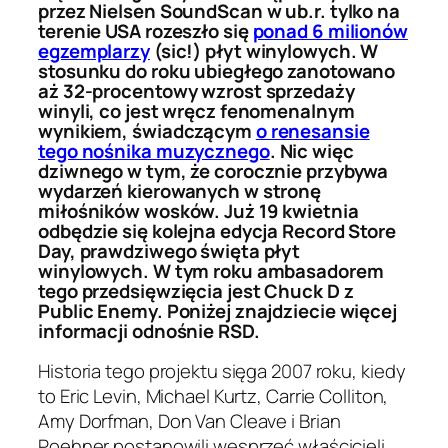
przez Nielsen SoundScan w ub.r. tylko na
terenie USA rozeszło się
ponad 6 milionów
egzemplarzy
(sic!) płyt winylowych. W
stosunku do roku ubiegłego zanotowano
aż 32-procentowy wzrost sprzedaży
winyli, co jest wręcz fenomenalnym
wynikiem, świadczącym
o renesansie
tego nośnika muzycznego
. Nic więc
dziwnego w tym, że corocznie przybywa
wydarzeń kierowanych w stronę
miłośników wosków. Już 19 kwietnia
odbędzie się kolejna edycja Record Store
Day, prawdziwego święta płyt
winylowych. W tym roku ambasadorem
tego przedsięwzięcia jest Chuck D z
Public Enemy. Poniżej znajdziecie więcej
informacji odnośnie RSD.
Historia tego projektu sięga 2007 roku, kiedy
to Eric Levin, Michael Kurtz, Carrie Colliton,
Amy Dorfman, Don Van Cleave i Brian
Poehner postanowili wesprzeć właścicieli