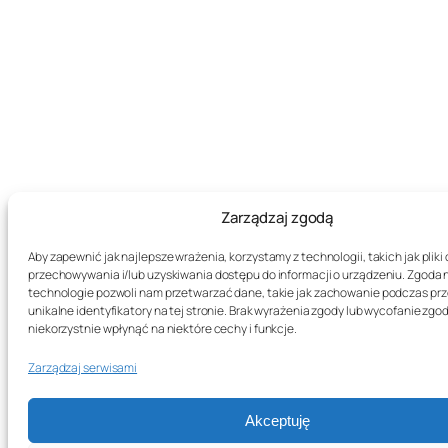
Zarządzaj zgodą
Aby zapewnić jak najlepsze wrażenia, korzystamy z technologii, takich jak pliki 
przechowywania i/lub uzyskiwania dostępu do informacji o urządzeniu. Zgoda 
technologie pozwoli nam przetwarzać dane, takie jak zachowanie podczas prz
unikalne identyfikatory na tej stronie. Brak wyrażenia zgody lub wycofanie zg
niekorzystnie wpłynąć na niektóre cechy i funkcje.
Zarządzaj serwisami
Akceptuję