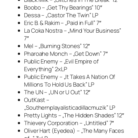
Boobo – „Get Thy Bearings” 10″
Dessa – „Castor The Twin” LP
Eric B. & Rakim – „Paid in Full” 7″
La Coka Nostra – „Mind Your Business”
7″
Mel – „Burning Stones” 12″
Pharoahe Monch – „Get Down” 7″
Public Enemy – „Evil Empire of
Everything” 2xLP
Public Enemy – „It Takes A Nation Of
Millions To Hold Us Back” LP
The UN – „UN or U Out” 12″
OutKast –
„Southernplayalisticadillacmuzik” LP
Pretty Lights – „The Hidden Shades” 12″
Thievery Corporation – „Untitled” 7″
Oliver Hart (Eyedea) – „The Many Faces