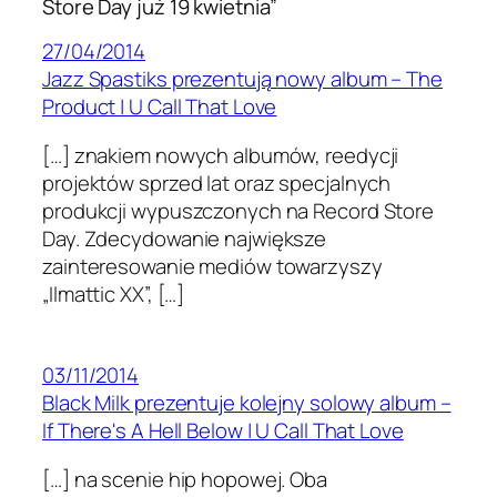
Store Day już 19 kwietnia”
27/04/2014
Jazz Spastiks prezentują nowy album – The
Product | U Call That Love
[…] znakiem nowych albumów, reedycji
projektów sprzed lat oraz specjalnych
produkcji wypuszczonych na Record Store
Day. Zdecydowanie największe
zainteresowanie mediów towarzyszy
„Ilmattic XX”, […]
03/11/2014
Black Milk prezentuje kolejny solowy album –
If There's A Hell Below | U Call That Love
[…] na scenie hip hopowej. Oba