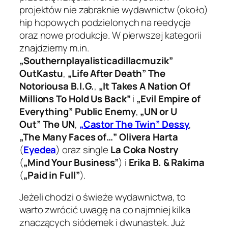
projektów nie zabraknie wydawnictw (około)
hip hopowych podzielonych na reedycje
oraz nowe produkcje. W pierwszej kategorii
znajdziemy m.in.
„Southernplayalisticadillacmuzik”
OutKastu
,
„Life After Death” The
Notoriousa B.I.G.
,
„It Takes A Nation Of
Millions To Hold Us Back”
i
„Evil Empire of
Everything” Public Enemy
,
„UN or U
Out” The UN
,
„Castor The Twin” Dessy
,
„The Many Faces of…” Olivera Harta
(
Eyedea
) oraz single
La Coka Nostry
(
„Mind Your Business”
) i
Erika B. & Rakima
(
„Paid in Full”
).
Jeżeli chodzi o świeże wydawnictwa, to
warto zwrócić uwagę na co najmniej kilka
znaczących siódemek i dwunastek. Już