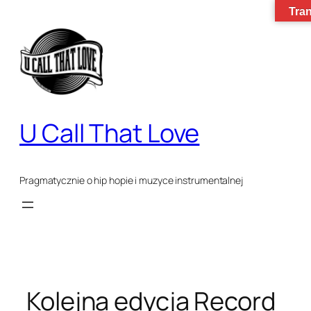
Tran
Przejdź
do
treści
U Call That Love
Pragmatycznie o hip hopie i muzyce instrumentalnej
Kolejna edycja Record