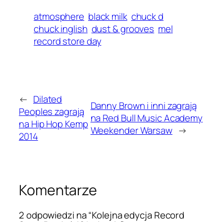
atmosphere
black milk
chuck d
chuck inglish
dust & grooves
mel
record store day
←
Dilated
Danny Brown i inni zagrają
Peoples zagrają
na Red Bull Music Academy
na Hip Hop Kemp
Weekender Warsaw
→
2014
Komentarze
2 odpowiedzi na “Kolejna edycja Record