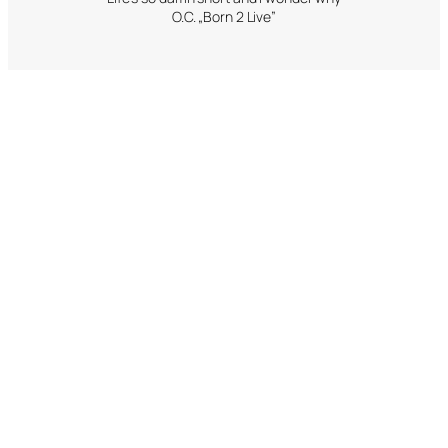
O.C. „Born 2 Live”