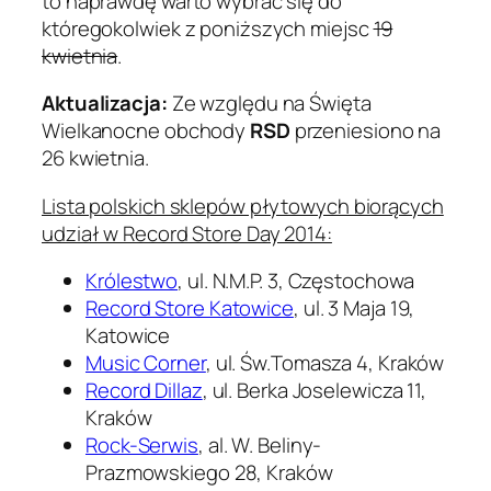
to naprawdę warto wybrać się do
któregokolwiek z poniższych miejsc
19
kwietnia
.
Aktualizacja:
Ze względu na Święta
Wielkanocne obchody
RSD
przeniesiono na
26 kwietnia.
Lista polskich sklepów płytowych biorących
udział w Record Store Day 2014:
Królestwo
, ul. N.M.P. 3, Częstochowa
Record Store Katowice
, ul. 3 Maja 19,
Katowice
Music Corner
, ul. Św.Tomasza 4, Kraków
Record Dillaz
, ul. Berka Joselewicza 11,
Kraków
Rock-Serwis
, al. W. Beliny-
Prazmowskiego 28, Kraków