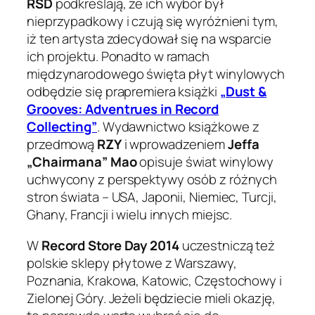
RSD
podkreślają, że ich wybór był
nieprzypadkowy i czują się wyróżnieni tym,
iż ten artysta zdecydował się na wsparcie
ich projektu. Ponadto w ramach
międzynarodowego święta płyt winylowych
odbędzie się prapremiera książki
„Dust &
Grooves: Adventrues in Record
Collecting”
. Wydawnictwo książkowe z
przedmową
RZY
i wprowadzeniem
Jeffa
„Chairmana” Mao
opisuje świat winylowy
uchwycony z perspektywy osób z różnych
stron świata – USA, Japonii, Niemiec, Turcji,
Ghany, Francji i wielu innych miejsc.
W
Record Store Day 2014
uczestniczą też
polskie sklepy płytowe z Warszawy,
Poznania, Krakowa, Katowic, Częstochowy i
Zielonej Góry. Jeżeli będziecie mieli okazję,