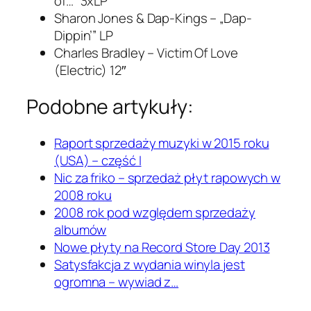
of…” 3xLP
Sharon Jones & Dap-Kings – „Dap-
Dippin’” LP
Charles Bradley – Victim Of Love
(Electric) 12″
Podobne artykuły:
Raport sprzedaży muzyki w 2015 roku
(USA) – część I
Nic za friko – sprzedaż płyt rapowych w
2008 roku
2008 rok pod względem sprzedaży
albumów
Nowe płyty na Record Store Day 2013
Satysfakcja z wydania winyla jest
ogromna – wywiad z…