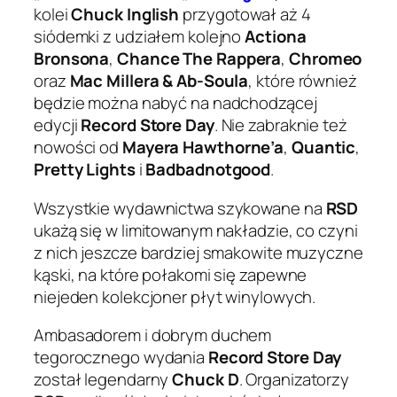
kolei
Chuck Inglish
przygotował aż 4
siódemki z udziałem kolejno
Actiona
Bronsona
,
Chance The Rappera
,
Chromeo
oraz
Mac Millera & Ab-Soula
, które również
będzie można nabyć na nadchodzącej
edycji
Record Store Day
. Nie zabraknie też
nowości od
Mayera Hawthorne’a
,
Quantic
,
Pretty Lights
i
Badbadnotgood
.
Wszystkie wydawnictwa szykowane na
RSD
ukażą się w limitowanym nakładzie, co czyni
z nich jeszcze bardziej smakowite muzyczne
kąski, na które połakomi się zapewne
niejeden kolekcjoner płyt winylowych.
Ambasadorem i dobrym duchem
tegorocznego wydania
Record Store Day
został legendarny
Chuck D
. Organizatorzy