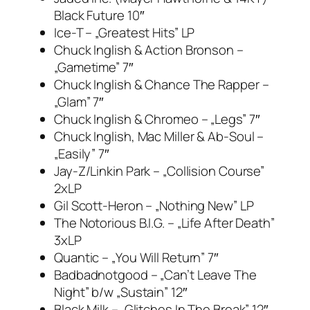
Black Future 10″
Ice-T – „Greatest Hits” LP
Chuck Inglish & Action Bronson –
„Gametime” 7″
Chuck Inglish & Chance The Rapper –
„Glam” 7″
Chuck Inglish & Chromeo – „Legs” 7″
Chuck Inglish, Mac Miller & Ab-Soul –
„Easily” 7″
Jay-Z/Linkin Park – „Collision Course”
2xLP
Gil Scott-Heron – „Nothing New” LP
The Notorious B.I.G. – „Life After Death”
3xLP
Quantic – „You Will Return” 7″
Badbadnotgood – „Can’t Leave The
Night” b/w „Sustain” 12″
Black Milk – „Glitches In The Break” 12″