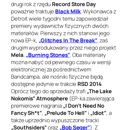
drugi rok z rzędu
Record Store Day
poważnie traktuje
Black Milk
. Wykonawca z
Detroit wiele tygodni temu zapowiedział
premiery wydawnictw fizycznych dwóch
materiałów. Pierwszy z nich stanowi jego
nowa EP-k,
„Glitches In The Break”
, zaś
drugim wyprodukowany przez niego projekt
Mela
,
„Burning Stones”
. Oba materiały
można nabyć od pewnego czasu w wersji
elektronicznej za pośrednictwem
Bandcampa, ale nośniki fizyczne będą
dostępne jedynie w trakcie
RSD 2014
.
Oprócz tego do sprzedaży trafi
„The Lake
Nokomis” Atmosphere
(EP-ka zawierająca
premierowe nagrania
„I Don’t Need No
Fancy Sh*t”
,
„Prelude To Hell”
i
„Idiot”
, a
także uprzednio wypuszczone tracki
„Southsiders”
oraz
„Bob Seger”
). Z