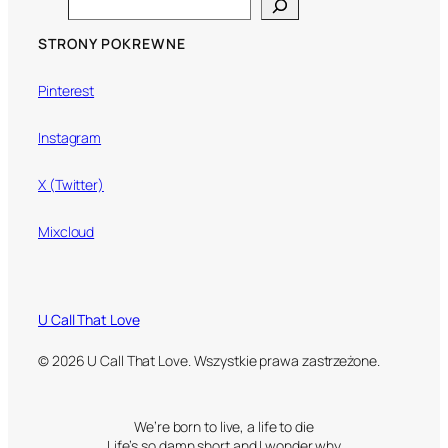
Search
STRONY POKREWNE
Pinterest
Instagram
X (Twitter)
Mixcloud
U Call That Love
© 2026 U Call That Love. Wszystkie prawa zastrzeżone.
We’re born to live, a life to die
Life’s so damn short and I wonder why