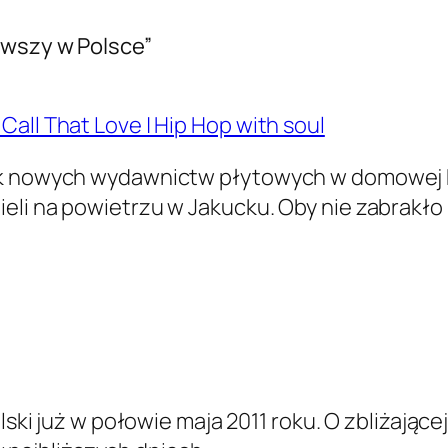
rwszy w Polsce”
all That Love | Hip Hop with soul
ek nowych wydawnictw pły­towych w domowej k
ieli na powi­etrzu w Jakucku. Oby nie zabrakło
i już w połowie maja 2011 roku. O zbliżającej