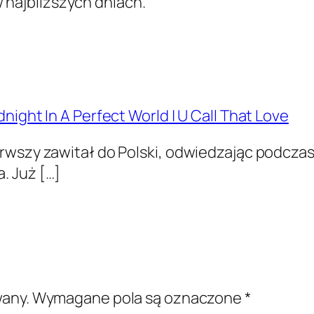
 najbliższych dniach.
night In A Perfect World | U Call That Love
rwszy zawitał do Polski, odwiedzając podczas
. Już […]
wany.
Wymagane pola są oznaczone
*