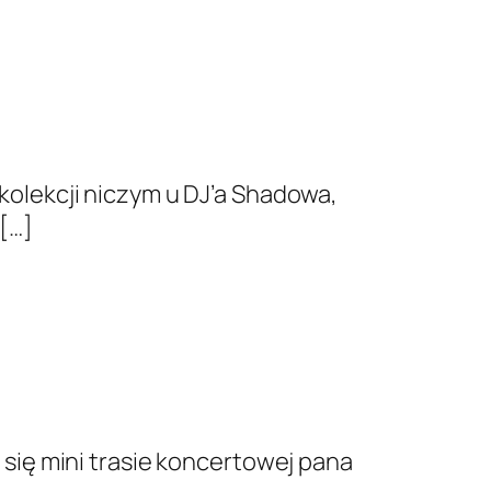
olekcji niczym u DJ’a Shad­owa,
 […]
 się mini trasie koncertowej pana