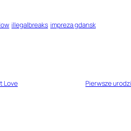
dow
illegalbreaks
impreza gdansk
at Love
Pierwsze urodzi