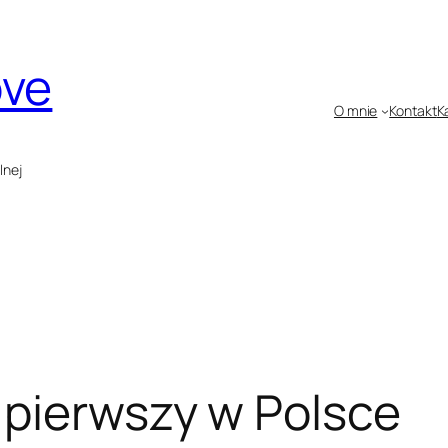
ove
O mnie
Kontakt
K
lnej
 pierwszy w Polsce