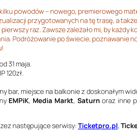
 kilku powodów – nowego, premierowego mate
izualizacji przygotowanych na tę trasę, a tak
pierwszy raz. Zawsze zależało mi, by każdy ko
rania. Podróżowanie po świecie, poznawanie n
u!
od 31 maja.
IP 120zł.
bny bar, miejsce na balkonie z doskonałym wi
ony
EMPiK
,
Media Markt
,
Saturn
oraz inne 
zez następujące serwisy:
Ticketpro.pl
,
Tick