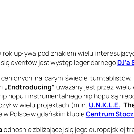
 rok upływa pod znakiem wielu interesujący
h się eventów jest występ legendarnego
DJ’a
j cenionych na całym świecie turntablistó
um
„Endtroducing”
uważany jest przez wielu 
trip hopu i instrumentalnego hip hopu są nie
czył w wielu projektach (m.in.
U.N.K.L.E.
,
Th
e w Polsce w gdańskim klubie
Centrum Stocz
a
odnośnie zbliżającej się jego europejskiej t