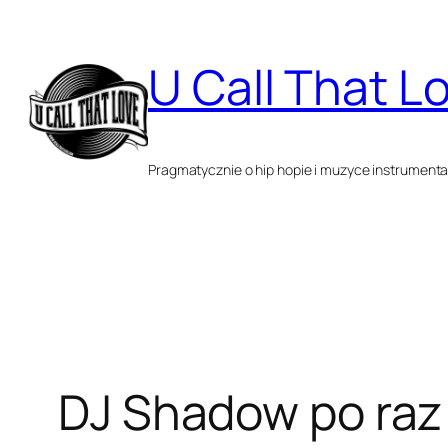
Przejdź
do
U Call That L
treści
Pragmatycznie o hip hopie i muzyce instrumenta
DJ Shadow po raz