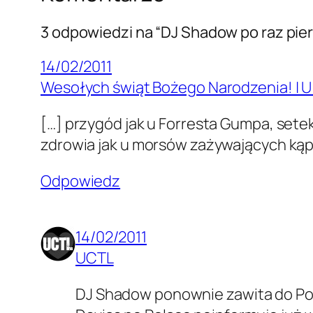
3 odpowiedzi na “DJ Shadow po raz pie
14/02/2011
Wesołych świąt Bożego Narodzenia! | U C
[…] przygód jak u For­resta Gumpa, set
zdrowia jak u morsów zaży­wa­ją­cych kąp
Odpowiedz
14/02/2011
UCTL
DJ Shadow ponownie zawita do Polsk