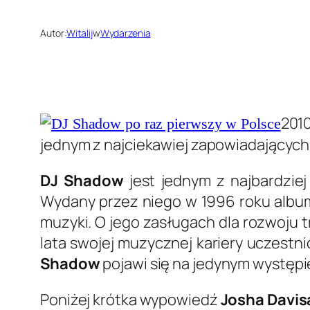
Autor:
Witalij
w
Wydarzenia
2010
jednym z najciekawiej zapowiadającyc
DJ Shadow
jest jednym z najbardzie
Wydany przez niego w 1996 roku alb
muzyki. O jego zasługach dla rozwoju 
lata swojej muzycznej kariery uczestni
Shadow
pojawi się na jedynym występi
Poniżej krótka wypowiedź
Josha Davis