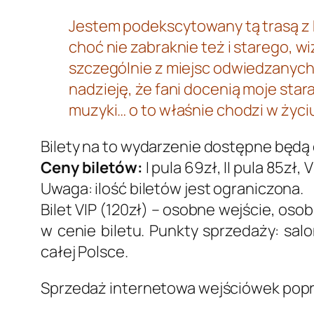
Jestem podekscytowany tą trasą z
choć nie zabraknie też i starego, w
szczególnie z miejsc odwiedzanych 
nadzieję, że fani docenią moje sta
muzyki… o to właśnie chodzi w życi
Bilety na to wydarzenie dostępne będą 
Ceny biletów:
I pula 69zł, II pula 85zł, V
Uwaga: ilość biletów jest ograniczona.
Bilet VIP (120zł) – osobne wejście, oso
w cenie biletu. Punkty sprzedaży: sal
całej Polsce.
Sprzedaż internetowa wejściówek popr