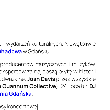
ch wydarzeń kulturalnych. Niewątpliwie
 Shadowa
w Gdańsku.
w, producentów muzycznych i muzyków.
ekspertów za najlepszą płytę w historii
podważalne.
Josh Davis
przez wszystkie
e Quannum Collective
). 24 lipca b.r.
DJ
nia Gdańska
.
rasy koncertowej: