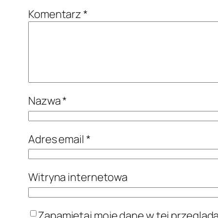
Komentarz
*
Nazwa
*
Adres email
*
Witryna internetowa
Zapamiętaj moje dane w tej przegląd