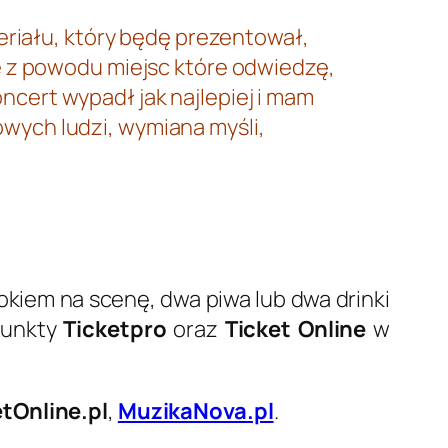
riału, który będę prezentował,
że z powodu miejsc które odwiedzę,
ncert wypadł jak najlepiej i mam
owych ludzi, wymiana myśli,
dokiem na scenę, dwa piwa lub dwa drinki
punkty
Ticketpro
oraz
Ticket Online
w
etOnline.pl
,
MuzikaNova.pl
.