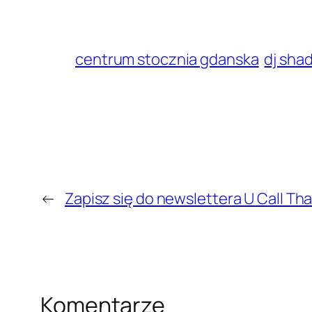
centrum stocznia gdanska
dj sha
←
Zapisz się do newslettera U Call Th
Komentarze