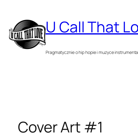
Przejdź
do
U Call That L
treści
Pragmatycznie o hip hopie i muzyce instrumenta
Cover Art #1