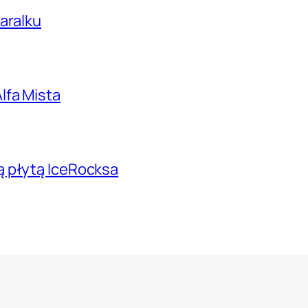
aralku
lfa Mista
ą płytą IceRocksa