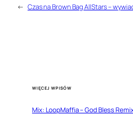
←
Czas na Brown Bag AllStars – wywiad
WIĘCEJ WPISÓW
Mix: LoopMaffia – God Bless Remi