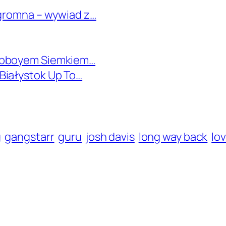
ogromna – wywiad z…
z bboyem Siemkiem…
Białystok Up To…
g
gangstarr
guru
josh davis
long way back
lo