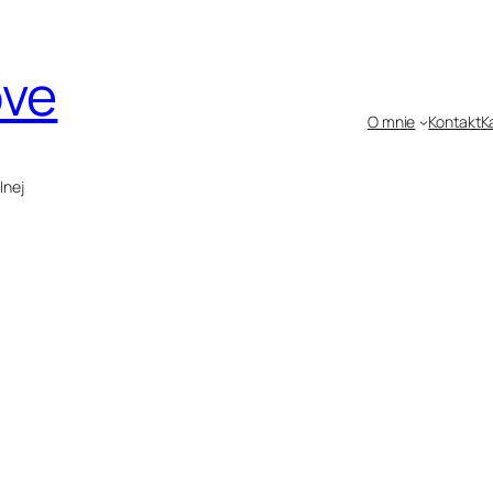
ove
O mnie
Kontakt
K
lnej