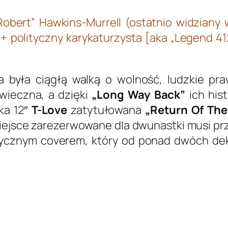
obert” Hawkins-Murrell (ostatnio widziany 
 + polityczny karykaturzysta [aka „Legend 4
była ciągłą walką o wolność, ludzkie pra
 wieczna, a dzięki
„Long Way Back”
ich hist
ka 12″
T-Love
zatytułowana
„Return Of The 
 miejsce zarezerwowane dla dwunastki musi pr
tycznym coverem, który od ponad dwóch de