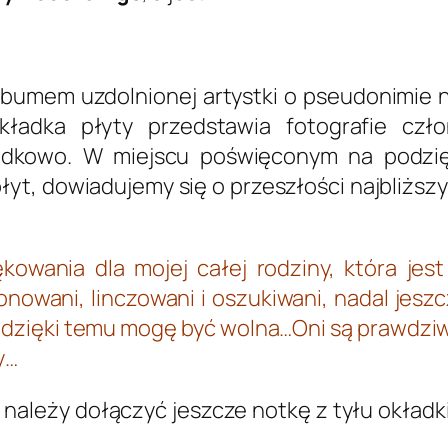
lbumem uzdolnionej artystki o pseudonimie
Okładka płyty przedstawia fotografie cz
adkowo. W miejscu poświęconym na podzięk
yt, dowiadujemy się o przeszłości najbliższ
ękowania dla mojej całej rodziny, która jes
jonowani, linczowani i oszukiwani, nadal jeszcz
 dzięki temu mogę być wolna…Oni są prawdziw
y…
 należy dołączyć jeszcze notkę z tyłu okładk