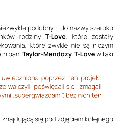
 niezwykle podobnym do nazwy szeroko
łonków rodziny
T-Love
, które zostały
owania, które zwykle nie są niczym
ych pani
Taylor-Mendozy
.
T-Love
w taki
t uwieczniona poprzez ten projekt
e walczyli, poświęcali się i zmagali
ymi „supergwiazdami”, bez nich ten
i znajdującą się pod zdjęciem kolejnego