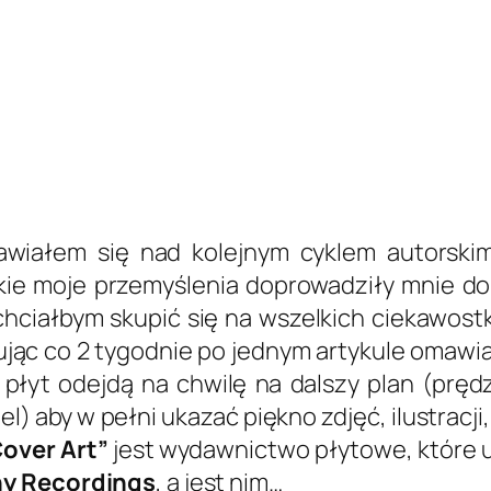
awiałem się nad kolejnym cyklem autorskim
ie moje przemyślenia doprowadziły mnie do
chciałbym skupić się na wszelkich ciekawostk
jąc co 2 tygodnie po jednym artykule omawiaj
łyt odejdą na chwilę na dalszy plan (prędz
el) aby w pełni ukazać piękno zdjęć, ilustracji
over Art”
jest wydawnictwo płytowe, które 
ny Recordings
, a jest nim…