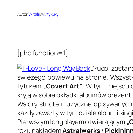
Autor:
Witalij
w
Artykuły
[php function=1]
Długo zastan
świeżego powiewu na stronie. Wszystk
tytułem
„Covert Art”
. W tym miejscu 
kryją w sobie okładki albumów prezentu
Walory stricte muzyczne opisywanych p
każdy zawarty w tym dziale album i singi
Pierwszym longplayem otwierającym
„C
roku nakładem
Astralwerks
/
Pickinin