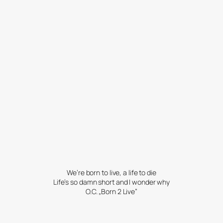
We’re born to live, a life to die
Life’s so damn short and I wonder why
O.C. „Born 2 Live”