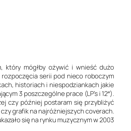
, który mógłby ożywić i wnieść dużo
 rozpoczęcia serii pod nieco roboczym
ach, historiach i niespodziankach jakie
ącym 3 poszczególne prace (LP’s i 12″).
ej czy później postaram się przybliżyć
, czy grafik na najróżniejszych coverach.
ukazało się na rynku muzycznym w 2003