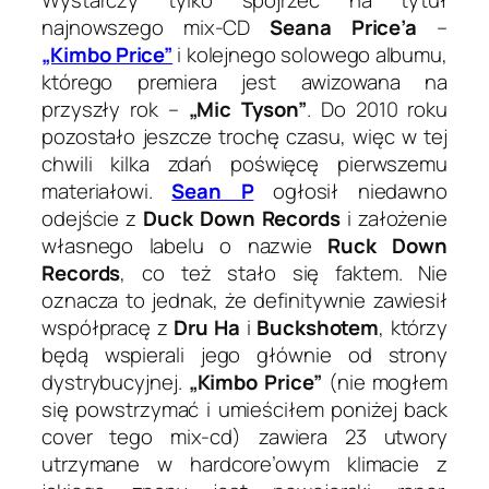
najnowszego mix-CD
Seana Price’a
–
„Kimbo Price”
i kolejnego solowego albumu,
którego premiera jest awizowana na
przyszły rok –
„Mic Tyson”
. Do 2010 roku
pozostało jeszcze trochę czasu, więc w tej
chwili kilka zdań poświęcę pierwszemu
materiałowi.
Sean P
ogłosił niedawno
odejście z
Duck Down Records
i założenie
własnego labelu o nazwie
Ruck Down
Records
, co też stało się faktem. Nie
oznacza to jednak, że definitywnie zawiesił
współpracę z
Dru Ha
i
Buckshotem
, którzy
będą wspierali jego głównie od strony
dystrybucyjnej.
„Kimbo Price”
(nie mogłem
się powstrzymać i umieściłem poniżej back
cover tego mix-cd) zawiera 23 utwory
utrzymane w hardcore’owym klimacie z