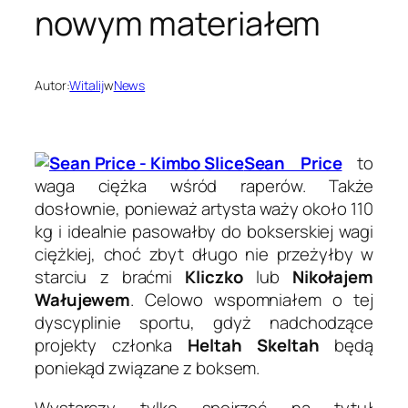
nowym materiałem
Autor:
Witalij
w
News
Sean Price
to
waga ciężka wśród raperów. Także
dosłownie, ponieważ artysta waży około 110
kg i idealnie pasowałby do bokserskiej wagi
ciężkiej, choć zbyt długo nie przeżyłby w
starciu z braćmi
Kliczko
lub
Nikołajem
Wałujewem
. Celowo wspomniałem o tej
dyscyplinie sportu, gdyż nadchodzące
projekty członka
Heltah Skeltah
będą
poniekąd związane z boksem.
Wystarczy tylko spojrzeć na tytuł