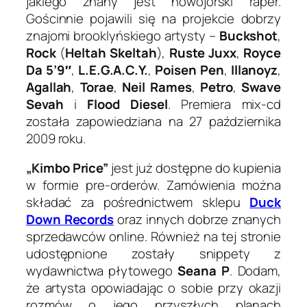
jakiego znany jest nowojorski raper.
Gościnnie pojawili się na projekcie dobrzy
znajomi brooklyńskiego artysty –
Buckshot
,
Rock
(
Heltah Skeltah
),
Ruste Juxx
,
Royce
Da 5’9″
,
L.E.G.A.C.Y.
,
Poisen Pen
,
Illanoyz
,
Agallah
,
Torae
,
Neil Rames
,
Petro
,
Swave
Sevah
i
Flood Diesel
. Premiera mix-cd
została zapowiedziana na 27 października
2009 roku.
„Kimbo Price”
jest już dostępne do kupienia
w formie pre-orderów. Zamówienia można
składać za pośrednictwem sklepu
Duck
Down Records
oraz innych dobrze znanych
sprzedawców online. Również na tej stronie
udostępnione zostały snippety z
wydawnictwa płytowego
Seana P
. Dodam,
że artysta opowiadając o sobie przy okazji
rozmów o jego przyszłych planach