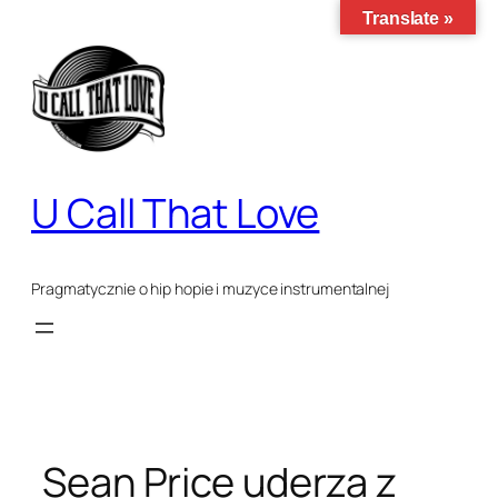
Przejdź
Translate »
do
treści
U Call That Love
Pragmatycznie o hip hopie i muzyce instrumentalnej
Sean Price uderza z