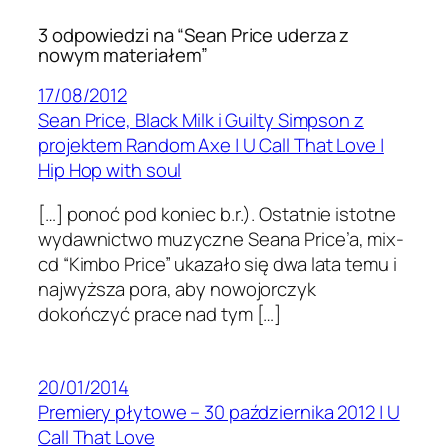
3 odpowiedzi na “Sean Price uderza z
nowym materiałem”
17/08/2012
Sean Price, Black Milk i Guilty Simpson z
projektem Random Axe | U Call That Love |
Hip Hop with soul
[…] ponoć pod koniec b.r.). Ostat­nie istotne
wydawnictwo muzy­czne Seana Price’a, mix-
cd “Kimbo Price” ukazało się dwa lata temu i
najwyższa pora, aby nowo­jor­czyk
dokończyć prace nad tym […]
20/01/2014
Premiery płytowe – 30 października 2012 | U
Call That Love