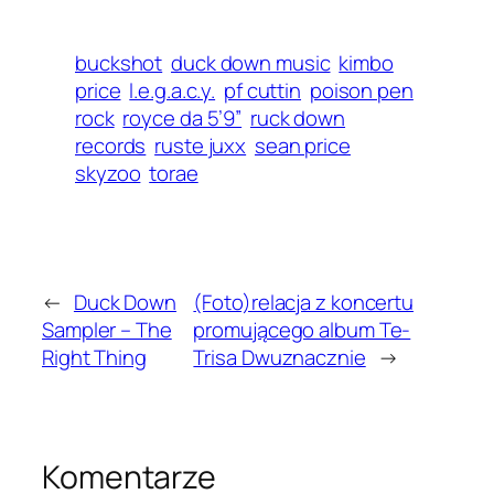
buckshot
duck down music
kimbo
price
l.e.g.a.c.y.
pf cuttin
poison pen
rock
royce da 5’9”
ruck down
records
ruste juxx
sean price
skyzoo
torae
←
Duck Down
(Foto)relacja z koncertu
Sampler – The
promującego album Te-
Right Thing
Trisa Dwuznacznie
→
Komentarze