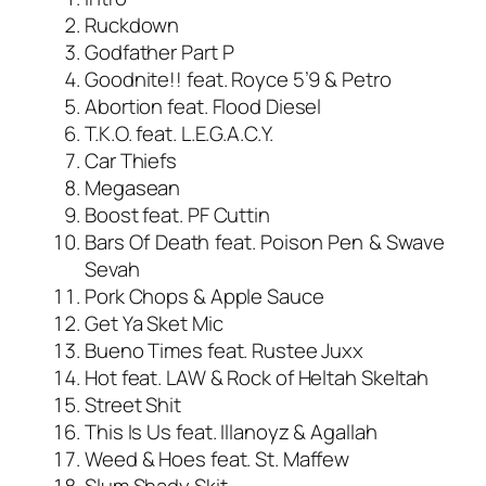
Ruckdown
Godfather Part P
Goodnite!! feat. Royce 5’9 & Petro
Abortion feat. Flood Diesel
T.K.O. feat. L.E.G.A.C.Y.
Car Thiefs
Megasean
Boost feat. PF Cuttin
Bars Of Death feat. Poison Pen & Swave
Sevah
Pork Chops & Apple Sauce
Get Ya Sket Mic
Bueno Times feat. Rustee Juxx
Hot feat. LAW & Rock of Heltah Skeltah
Street Shit
This Is Us feat. Illanoyz & Agallah
Weed & Hoes feat. St. Maffew