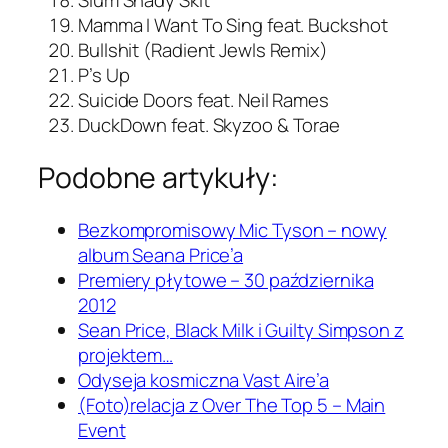
Slum Shady Skit
Mamma I Want To Sing feat. Buckshot
Bullshit (Radient Jewls Remix)
P’s Up
Suicide Doors feat. Neil Rames
DuckDown feat. Skyzoo & Torae
Podobne artykuły:
Bezkompromisowy Mic Tyson – nowy
album Seana Price’a
Premiery płytowe – 30 października
2012
Sean Price, Black Milk i Guilty Simpson z
projektem…
Odyseja kosmiczna Vast Aire’a
(Foto)relacja z Over The Top 5 – Main
Event