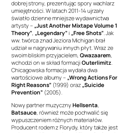
dobrej strony, prezentując spory wachlarz
umiejętności. W latach 2011-14 ujrzały
światło dzienne mniejsze wydawnictwa
artysty –
„Just Another Mixtape Volume 1
Theory”
,
„Legendary”
i
„Free Shots”
. Jak
ww. twórca znad Jeziora Michigan brał
udział w nagrywaniu innych płyt. Wraz ze
swoim bliskim przyjacielem,
Qwazaarem
,
wchodzi on w skład formacji
Outerlimitz
.
Chicagowska formacja wydała dwa
wartościowe albumy –
„Wrong Actions For
Right Reasons”
(1999) oraz
„Suicide
Prevention”
(2005).
Nowy partner muzyczny
Hellsenta
,
Batsauce
, również może pochwalić się
wypuszczeniem różnych materiałów.
Producent rodem z Florydy, który także jest