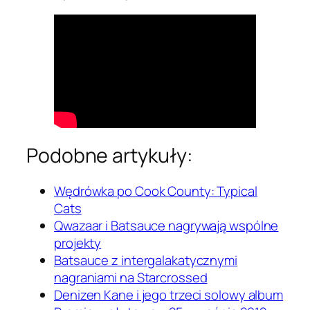
Podobne artykuły:
Wędrówka po Cook County: Typical
Cats
Qwazaar i Batsauce nagrywają wspólne
projekty
Batsauce z intergalakatycznymi
nagraniami na Starcrossed
Denizen Kane i jego trzeci solowy album