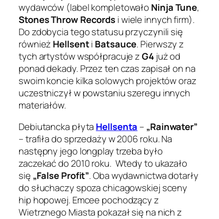
wydawców (label kompletowało
Ninja Tune
,
Stones Throw Records
i wiele innych firm).
Do zdobycia tego statusu przyczynili się
również
Hellsent
i
Batsauce
. Pierwszy z
tych artystów współpracuje z
G4
już od
ponad dekady. Przez ten czas zapisał on na
swoim koncie kilka solowych projektów oraz
uczestniczył w powstaniu szeregu innych
materiałów.
Debiutancka płyta
Hellsenta
–
„Rainwater”
– trafiła do sprzedaży w 2006 roku. Na
następny jego longplay trzeba było
zaczekać do 2010 roku. Wtedy to ukazało
się
„False Profit”
. Oba wydawnictwa dotarły
do słuchaczy spoza chicagowskiej sceny
hip hopowej. Emcee pochodzący z
Wietrznego Miasta pokazał się na nich z