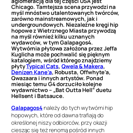
aglomeracją dla tej części USA jest
Chicago. Tamtejsza scena przywodzi na
myśl mnóstwo utalentowanych twórców,
zarówno mainstreamowych, jak i
undergroundowych. Niezależne kręgi hip
hopowe z Wietrznego Miasta przywodzą
na myśl również kilku uznanych
wydawców, w tym Galapagos4.
Wytwórnia płytowa założona przez Jeffa
Kuglicha może pochwalić się pięknym
katalogiem, wśród którego znajdziemy
płyty
Typical Cats
,
Qwela & Makera
,
Denizen Kane’a
, Robusta, Offwhyte’a,
Qwazaara i innych artystów. Ponad
miesiąc temu G4 dorzuciło kolejne
wydawnictwo – „Bat Outta Hell” duetu
Hellsent i Batsauce.
Galapagos4
należy do tych wytwórni hip
hopowych, które od dawna trafiają do
określonej niszy odbiorców, przy okazji
ciesząc się też renomą pośród innych