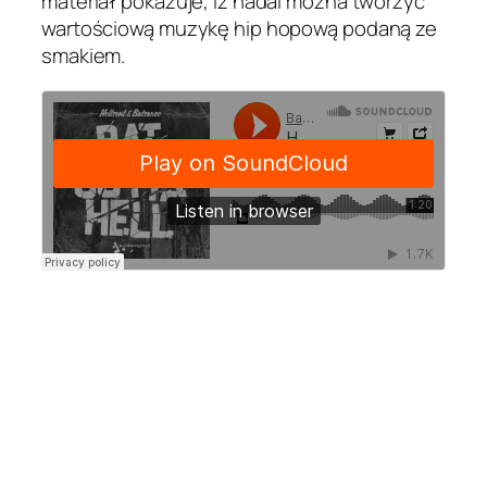
materiał pokazuje, iż nadal można tworzyć
wartościową muzykę hip hopową podaną ze
smakiem.