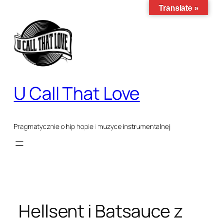
Translate »
Przejdź
do
treści
U Call That Love
Pragmatycznie o hip hopie i muzyce instrumentalnej
Hellsent i Batsauce z