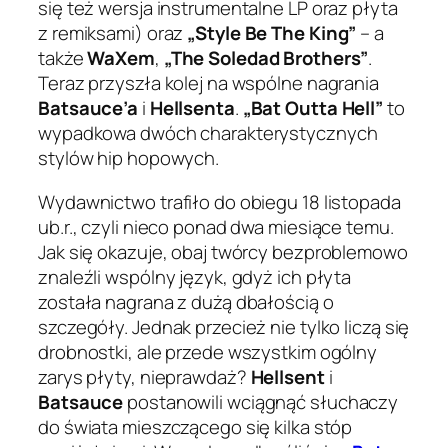
się też wersja instrumentalne LP oraz płyta
z remiksami) oraz
„Style Be The King”
– a
także
WaXem
,
„The Soledad Brothers”
.
Teraz przyszła kolej na wspólne nagrania
Batsauce’a
i
Hellsenta
.
„Bat Outta Hell”
to
wypadkowa dwóch charakterystycznych
stylów hip hopowych.
Wydawnictwo trafiło do obiegu 18 listopada
ub.r., czyli nieco ponad dwa miesiące temu.
Jak się okazuje, obaj twórcy bezproblemowo
znaleźli wspólny język, gdyż ich płyta
została nagrana z dużą dbałością o
szczegóły. Jednak przecież nie tylko liczą się
drobnostki, ale przede wszystkim ogólny
zarys płyty, nieprawdaż?
Hellsent
i
Batsauce
postanowili wciągnąć słuchaczy
do świata mieszczącego się kilka stóp