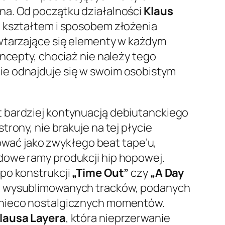
na. Od początku działalności
Klaus
z kształtem i sposobem złożenia
owtarzające się elementy w każdym
oncepty, chociaż nie należy tego
nie odnajduje się w swoim osobistym
t bardziej kontynuacją debiutanckiego
strony, nie brakuje na tej płycie
wać jako zwykłego beat tape’u,
owe ramy produkcji hip hopowej.
po konstrukcji
„Time Out”
czy
„A Day
i wysublimowanych tracków, podanych
ż nieco nostalgicznych momentów.
lausa Layera
, która nieprzerwanie