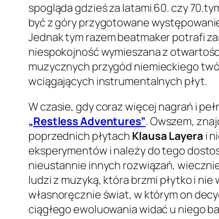
spogląda gdzieś za latami 60. czy 70.
być z góry przygotowane występowani
Jednak tym razem beatmaker potrafi z
niespokojność wymieszana z otwartośc
muzycznych przygód niemieckiego twórc
wciągających instrumentalnych płyt.
W czasie, gdy coraz więcej nagrań i peł
„Restless Adventures”
. Owszem, znajd
poprzednich płytach
Klausa Layera
i n
eksperymentów i należy do tego dostoso
nieustannie innych rozwiązań, wiecznie
ludzi z muzyką, która brzmi płytko i n
własnoręcznie świat, w którym on decydu
ciągłego ewoluowania widać u niego ba