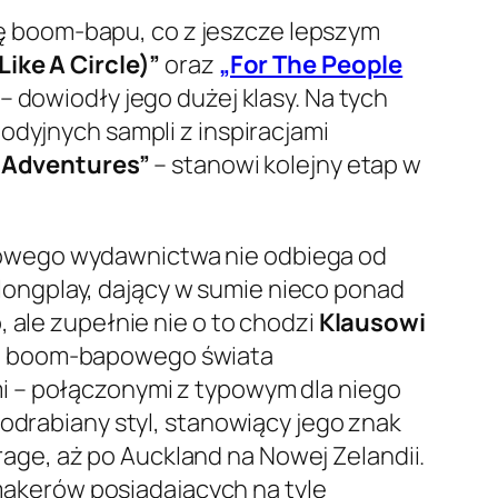
 boom-bapu, co z jeszcze lepszym
 Like A Circle)”
oraz
„For The People
– dowiodły jego dużej klasy. Na tych
odyjnych sampli z inspiracjami
 Adventures”
– stanowi kolejny etap w
owego wydawnictwa nie odbiega od
ongplay, dający w sumie nieco ponad
 ale zupełnie nie o to chodzi
Klausowi
o boom-bapowego świata
i – połączonymi z typowym dla niego
podrabiany styl, stanowiący jego znak
ge, aż po Auckland na Nowej Zelandii.
akerów posiadających na tyle