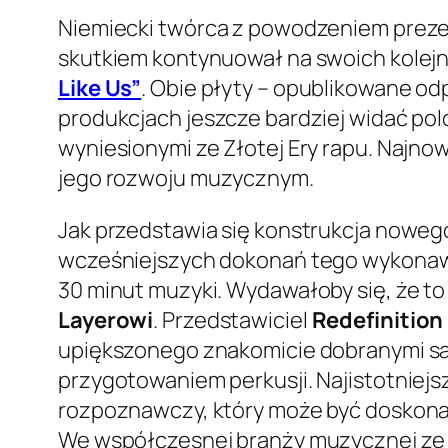
Niemiecki twórca z powodzeniem preze
skutkiem kontynuował na swoich kole
Like Us”
. Obie płyty – opublikowane od
produkcjach jeszcze bardziej widać pol
wyniesionymi ze Złotej Ery rapu. Najno
jego rozwoju muzycznym.
Jak przedstawia się konstrukcja noweg
wcześniejszych dokonań tego wykonawcy
30 minut muzyki. Wydawałoby się, że to 
Layerowi
. Przedstawiciel
Redefinition
upiększonego znakomicie dobranymi sam
przygotowaniem perkusji. Najistotniejsz
rozpoznawczy, który może być doskonal
We współczesnej branży muzycznej ze 