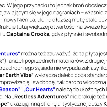
ec. W jego przypadku to jednak broń obosiecz
jawiającym się w jego nagraniach – właśnie 
firmowy Niemca, ale na dłuższą metę stale p
rakuje tutaj większej otwartości na świeże k
i u
Captaina Crooka
, gdyż płynnie i swobod
entures”
można też zauważyć, że ta płyta jes
k”
), aniżeli poprzednich materiałów. Z drugiej 
achodniego sąsiada nie wypada zaklasyfiko
er Earth Vibe”
wykracza daleko poza standard
improwizację i swobodę, tak bardzo widoczną 
 Season”
i
„Our Hearts”
należą do ułożonych 
e. Na
„Restless Adventures”
nie brakuje te
ope”
ukazują inną stronę artystycznej duszy
K