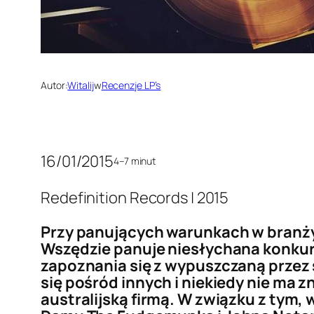
Autor:
Witalij
w
Recenzje LP’s
16/01/2015
4–7 minut
Redefinition Records | 2015
Przy panujących warunkach w branży
Wszędzie panuje niesłychana konkur
zapoznania się z wypuszczaną przez
się pośród innych i niekiedy nie ma 
australijską firmą. W związku z tym,