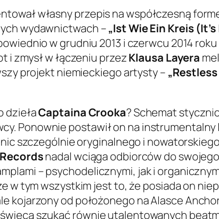
ntował własny przepis na współczesną formę
jnych wydawnictwach –
„Ist Wie Ein Kreis (It’s
powiednio w grudniu 2013 i czerwcu 2014 roku 
ot i zmysł w łączeniu przez
Klausa Layera
mel
wszy projekt niemieckiego artysty –
„Restless
o dzieła
Captaina Crooka
? Schemat styczni
. Ponownie postawił on na instrumentalny l
nic szczególnie oryginalnego i nowatorskiego,
 Records
nadal wciąga odbiorców do swojeg
plami – psychodelicznymi, jak i organicznym
e w tym wszystkim jest to, że posiada on nie
e kojarzony od położonego na Alasce Anchora
świecą szukać równie utalentowanych beatm