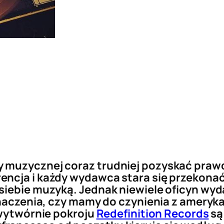
 muzycznej coraz trudniej pozyskać praw
encja i każdy wydawca stara się przekona
 siebie muzyką. Jednak niewiele oficyn w
znaczenia, czy mamy do czynienia z ameryk
 wytwórnie pokroju
Redefinition Records
są