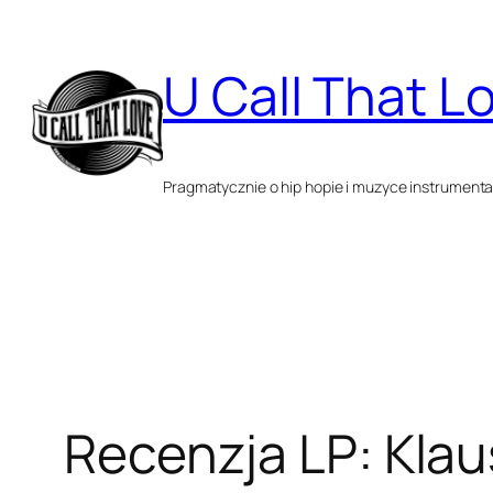
Przejdź
do
U Call That L
treści
Pragmatycznie o hip hopie i muzyce instrumenta
Recenzja LP: Klau