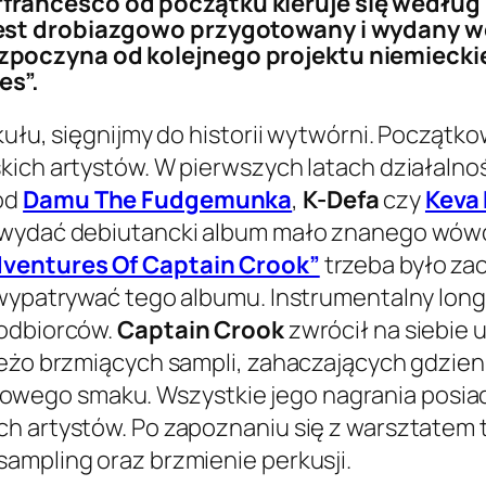
francesco od początku kieruje się wedłu
est drobiazgowo przygotowany i wydany we
poczyna od kolejnego projektu niemieckie
es”.
kułu, sięgnijmy do historii wytwórni. Początk
ich artystów. W pierwszych latach działalnośc
od
Damu The Fudgemunka
,
K-Defa
czy
Keva
a wydać debiutancki album mało znanego wów
dventures Of Captain Crook”
trzeba było zac
 wypatrywać tego albumu. Instrumentalny longp
 odbiorców.
Captain Crook
zwrócił na siebie
ieżo brzmiących sampli, zahaczających gdzien
ego smaku. Wszystkie jego nagrania posiada
ch artystów. Po zapoznaniu się z warsztatem
ampling oraz brzmienie perkusji.