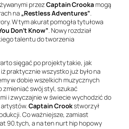
 używanymi przez
Captain Crooka
mogą
rach na
„Restless Adventures”
.
ory. W tym akurat pomogła tytułowa
You Don’t Know”
. Nowy rozdział
iego talentu do tworzenia
to sięgać po projekty takie, jak
 iż praktycznie wszystko już było na
yjemy w dobie wszelkich muzycznych
 zmieniać swój styl, szukać
mi i zwyczajnie w świecie wychodzić do
 artystów.
Captain Crook
stworzył
odukcji. Co ważniejsze, zamiast
t 90.tych, a na ten nurt hip hopowy