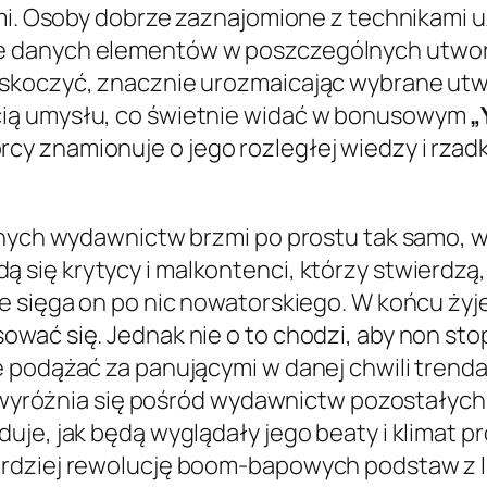
tymi. Osoby dobrze zaznajomione z technikami
e danych elementów w poszczególnych utwo
askoczyć, znacznie urozmaicając wybrane utw
ią umysłu, co świetnie widać w bonusowym
„
y znamionuje o jego rozległej wiedzy i rzadk
nych wydawnictw brzmi po prostu tak samo, war
ą się krytycy i malkontenci, którzy stwierdzą,
ie sięga on po nic nowatorskiego. W końcu ż
wać się. Jednak nie o to chodzi, aby non stop
 podążać za panującymi w danej chwili trenda
ie wyróżnia się pośród wydawnictw pozostałych
je, jak będą wyglądały jego beaty i klimat pr
rdziej rewolucję boom-bapowych podstaw z la