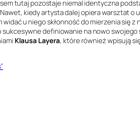
nusem tutaj pozostaje niemal identyczna pod
wet, kiedy artysta dalej opiera warsztat o 
m widać u niego skłonność do mierzenia się z
 sukcesywne definiowanie na nowo swojego s
niami
Klausa Layera
, które również wpisują s
”