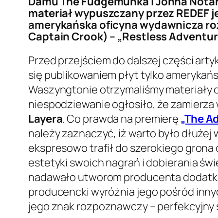
Damu The Fudgemunka i Johna Notar
materiał wypuszczany przez REDEF j
amerykańska oficyna wydawnicza roz
Captain Crook) – „Restless Adventur
Przed przejściem do dalszej części arty
się publikowaniem płyt tylko amerykańsk
Waszyngtonie otrzymaliśmy materiały 
niespodziewanie ogłosiło, że zamierz
Layera
. Co prawda na premierę
„The A
należy zaznaczyć, iż warto było dłużej
ekspresowo trafił do szerokiego grona
estetyki swoich nagrań i dobierania św
nadawało utworom producenta dodatkow
producencki wyróżnia jego pośród inny
jego znak rozpoznawczy – perfekcyjny s