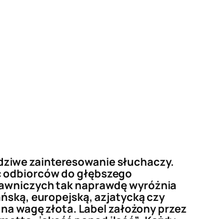
dziwe zainteresowanie słuchaczy.
ć odbiorców do głębszego
ydawniczych tak naprawdę wyróżnia
ańską, europejską, azjatycką czy
 na wagę złota. Label założony przez