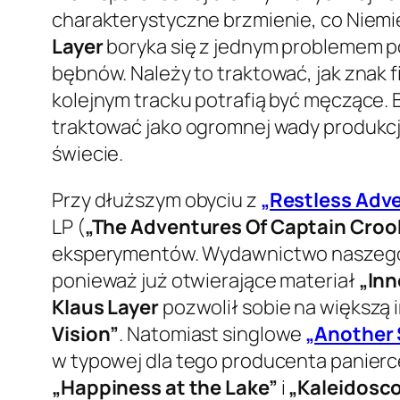
charakterystyczne brzmienie, co Niemi
Layer
boryka się z jednym problemem po
bębnów. Należy to traktować, jak znak 
kolejnym tracku potrafią być męczące. B
traktować jako ogromnej wady produkcj
świecie.
Przy dłuższym obyciu z
„Restless Adv
LP (
„The Adventures Of Captain Croo
eksperymentów. Wydawnictwo naszego z
ponieważ już otwierające materiał
„Inn
Klaus Layer
pozwolił sobie na większą 
Vision”
. Natomiast singlowe
„Another
w typowej dla tego producenta panierc
„Happiness at the Lake”
i
„Kaleidosc