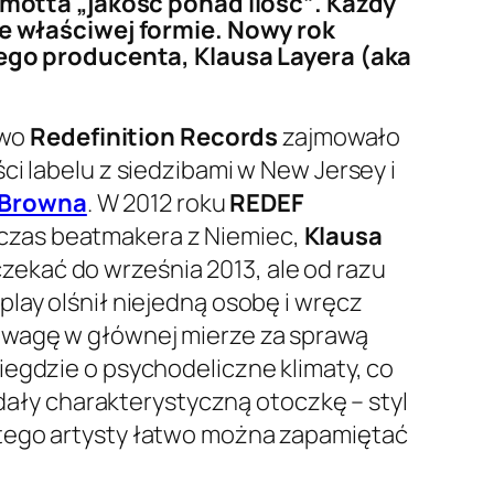
g motta
„jakość ponad ilość”
. Każdy
 właściwej formie. Nowy rok
go producenta, Klausa Layera (aka
owo
Redefinition Records
zajmowało
i labelu z siedzibami w New Jersey i
 Browna
. W 2012 roku
REDEF
czas beatmakera z Niemiec,
Klausa
zekać do września 2013, ale od razu
lay olśnił niejedną osobę i wręcz
 uwagę w głównej mierze za sprawą
iegdzie o psychodeliczne klimaty, co
ły charakterystyczną otoczkę – styl
 tego artysty łatwo można zapamiętać