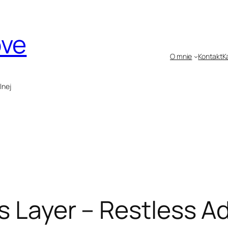
ove
O mnie
Kontakt
K
lnej
s Layer – Restless A