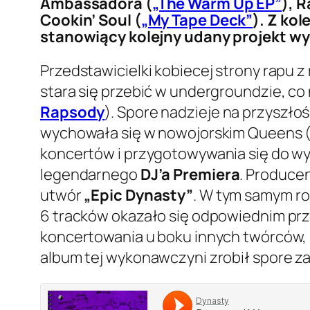
Ambassadora (
„The Warm Up EP”
), 
Cookin’ Soul (
„My Tape Deck”
). Z kol
stanowiący kolejny udany projekt wy
Przedstawicielki kobiecej strony rapu z
stara się przebić w undergroundzie, c
Rapsody
). Spore nadzieje na przyszł
wychowała się w nowojorskim Queens (o
koncertów i przygotowywania się do wy
legendarnego
DJ’a Premiera
. Produce
utwór
„Epic Dynasty”
. W tym samym ro
6 tracków okazało się odpowiednim prze
koncertowania u boku innych twórców,
album tej wykonawczyni zrobił spore z