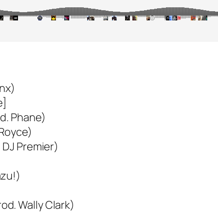
inx)
e]
od. Phane)
-Royce)
. DJ Premier)
azu!)
d. Wally Clark)