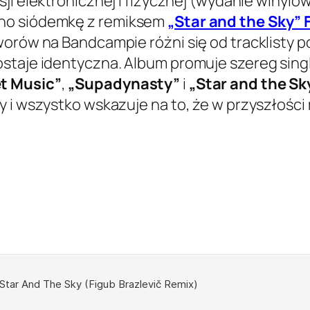
ji elektronicznej i fizycznej (wydanie winyl
ono siódemkę z remiksem
„Star and the Sky” 
worów na Bandcampie różni się od tracklisty p
staje identyczna. Album promuje szereg singl
t Music”
,
„Supadynasty”
i
„Star and the Sk
y i wszystko wskazuje na to, że w przyszłości