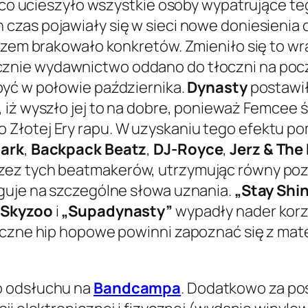
a, co ucieszyło wszystkie osoby wypatrujące t
 czas pojawiały się w sieci nowe doniesienia
razem brakowało konkretów. Zmieniło się to wr
cznie wydawnictwo oddano do tłoczni na począ
yć w połowie października.
Dynasty
postawił
 iż wyszło jej to na dobre, ponieważ Femcee ś
łotej Ery rapu. W uzyskaniu tego efektu pomo
lark
,
Backpack Beatz
,
DJ-Royce
,
Jerz & The
zez tych beatmakerów, utrzymując równy poz
uguje na szczególne słowa uznania.
„Stay Shin
e
Skyzoo
i
„Supadynasty”
wypadły nader korz
tyczne hip hopowe powinni zapoznać się z ma
o odsłuchu na
Bandcampa
. Dodatkowo za p