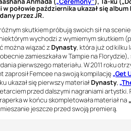
Raashana Ahmada (
„Ceremony”
), Ta-ku („
ei w połowie października ukazał się album D
dany przez JR.
 różnym skutkiem próbują swoich sił na scenie 
o niektórym wychodzi z wymiernym skutkiem (p
ość można wiązać z
Dynasty
, która już od kilku
becnie zamieszkała w Tampie na Florydzie), 
dania pierwszego materiału. W 2011 roku ot
nt zaprosił Femcee na swoją kompilację
„Get 
ku ukazał się pierwszy materiał
Dynasty
,
„Th
tarciem przed dalszymi nagraniami artystki. 
 raperka w końcu skompletowała materiał na
amieszanie jeszcze przed swoją premierą.