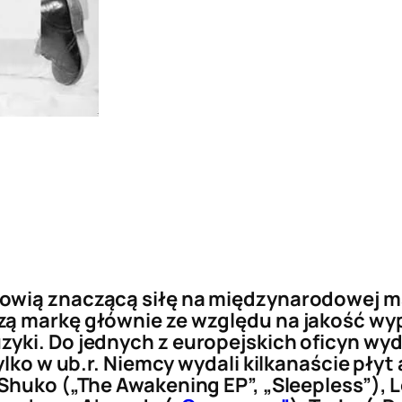
owią znaczącą siłę na międzynarodowej m
zą markę głównie ze względu na jakość wy
zyki. Do jednych z europejskich oficyn wy
ylko w ub.r. Niemcy wydali kilkanaście pły
Shuko („The Awakening EP”, „Sleepless”), Lo