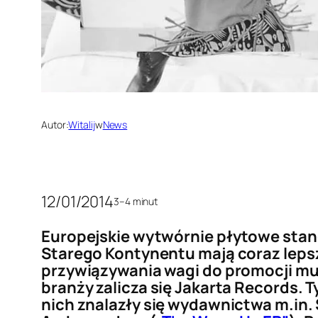
Autor:
Witalij
w
News
12/01/2014
3–4 minut
Europejskie wytwórnie płytowe stan
Starego Kontynentu mają coraz leps
przywiązywania wagi do promocji mu
branży zalicza się Jakarta Records. T
nich znalazły się wydawnictwa m.in. 