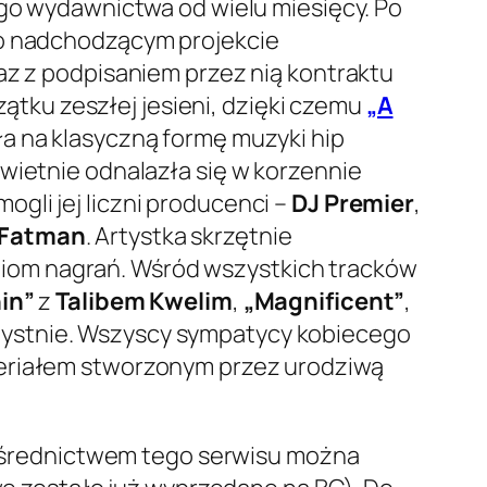
ego wydawnictwa od wielu miesięcy. Po
 o nadchodzącym projekcie
az z podpisaniem przez nią kontraktu
tku zeszłej jesieni, dzięki czemu
„A
a na klasyczną formę muzyki hip
wietnie odnalazła się w korzennie
gli jej liczni producenci –
DJ Premier
,
 Fatman
. Artystka skrzętnie
iom nagrań. Wśród wszystkich tracków
in”
z
Talibem Kwelim
,
„Magnificent”
,
ystnie. Wszyscy sympatycy kobiecego
teriałem stworzonym przez urodziwą
ośrednictwem tego serwisu można