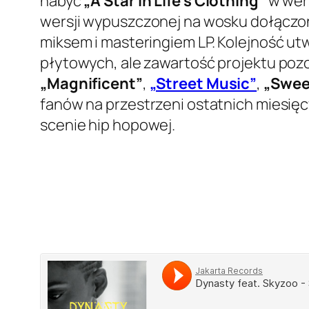
nabyć
„A Star In Life’s Clothing”
w wers
wersji wypuszczonej na wosku dołącz
miksem i masteringiem LP. Kolejność ut
płytowych, ale zawartość projektu pozo
„Magnificent”
,
„Street Music”
,
„Swee
fanów na przestrzeni ostatnich miesięc
scenie hip hopowej.