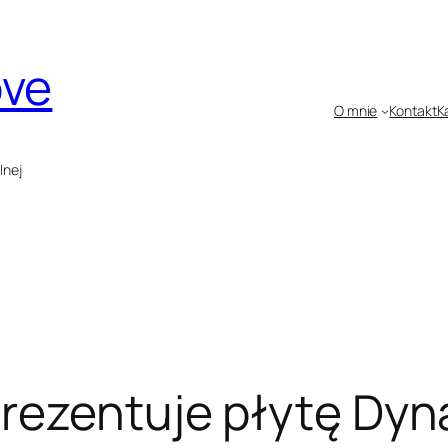
ove
O mnie
Kontakt
K
lnej
rezentuje płytę Dyna