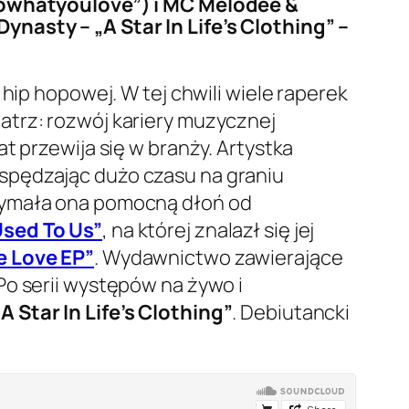
Dowhatyoulove”) i MC Melodee &
ynasty – „A Star In Life’s Clothing” –
hip hopowej. W tej chwili wiele raperek
atrz: rozwój kariery muzycznej
 lat przewija się w branży. Artystka
spędzając dużo czasu na graniu
rzymała ona pomocną dłoń od
Used To Us”
, na której znalazł się jej
e Love EP”
. Wydawnictwo zawierające
Po serii występów na żywo i
„A Star In Life’s Clothing”
. Debiutancki