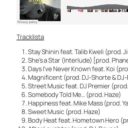
Tracklista
Stay Shinin feat. Talib Kweli (prod. J
She’s a Star (Interlude) [prod. Phan
Days I’ve Never Known feat. Koi (pr
Magnificent (prod. DJ-Shorte & DJ
Street Music feat. DJ Premier (prod
Somebody Told Me… (prod. Haze)
Happiness feat. Mike Mass (prod. Y
Sweet Music (prod. Haze)
Body Heat feat. Hometown Hero (pro