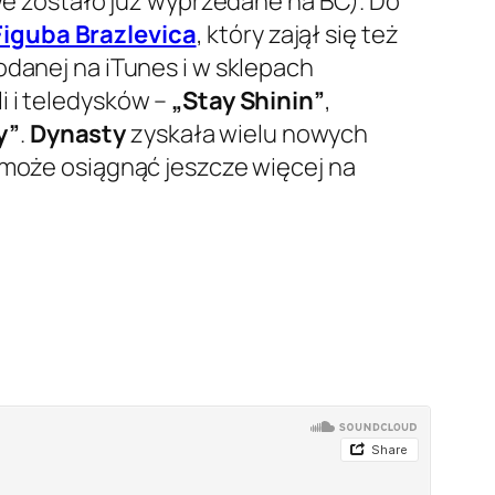
owe zostało już wyprzedane na BC). Do
Figuba Brazlevica
, który zajął się też
odanej na iTunes i w sklepach
i i teledysków –
„Stay Shinin”
,
y”
.
Dynasty
zyskała wielu nowych
 może osiągnąć jeszcze więcej na