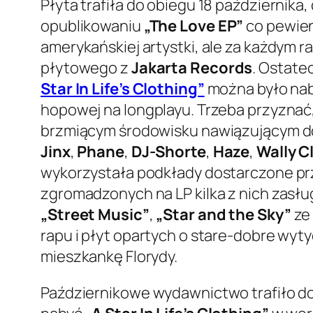
Płyta trafiła do obiegu 18 październik
opublikowaniu
„The Love EP”
co pewien
amerykańskiej artystki, ale za każdym 
płytowego z
Jakarta Records
. Ostate
Star In Life’s Clothing”
można było nab
hopowej na longplayu. Trzeba przyznać,
brzmiącym środowisku nawiązującym do Z
Jinx
,
Phane
,
DJ-Shorte
,
Haze
,
Wally C
wykorzystała podkłady dostarczone pr
zgromadzonych na LP kilka z nich zasł
„Street Music”
,
„Star and the Sky”
z
rapu i płyt opartych o stare-dobre wy
mieszkankę Florydy.
Październikowe wydawnictwo trafiło d