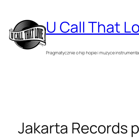
Przejdź
do
U Call That L
treści
Pragmatycznie o hip hopie i muzyce instrumenta
Jakarta Records p