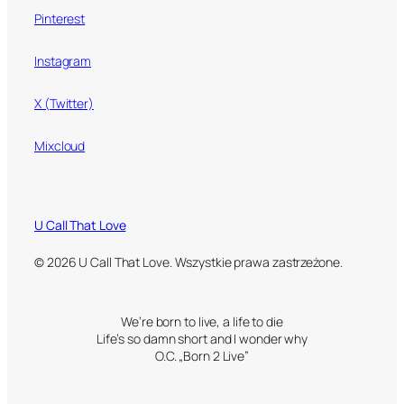
Pinterest
Instagram
X (Twitter)
Mixcloud
U Call That Love
© 2026 U Call That Love. Wszystkie prawa zastrzeżone.
We’re born to live, a life to die
Life’s so damn short and I wonder why
O.C. „Born 2 Live”