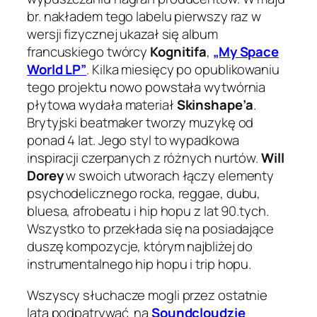
br. nakładem tego labelu pierwszy raz w
wersji fizycznej ukazał się album
francuskiego twórcy
Kognitifa
,
„My Space
World LP”
. Kilka miesięcy po opublikowaniu
tego projektu nowo powstała wytwórnia
płytowa wydała materiał
Skinshape’a
.
Brytyjski beatmaker tworzy muzykę od
ponad 4 lat. Jego styl to wypadkowa
inspiracji czerpanych z różnych nurtów.
Will
Dorey
w swoich utworach łączy elementy
psychodelicznego rocka, reggae, dubu,
bluesa, afrobeatu i hip hopu z lat 90.tych.
Wszystko to przekłada się na posiadające
duszę kompozycje, którym najbliżej do
instrumentalnego hip hopu i trip hopu.
Wszyscy słuchacze mogli przez ostatnie
lata podpatrywać na
Soundcloudzie