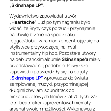
„Skinshape LP”
.
Wydawnictwo zapowiadał utwór
„Heartache”
. Już po tym nagraniu było
widać, że Brytyjczyk porzucił przynajmniej
na chwilę brzmienia spod znaku
reggae/dubu, w zamian koncentrując się na
stylistyce przywodzącej na myśl
instrumentalny hip hop. Pozostałe utwory
na debiutanckim albumie
Skinshape’a
miały
przedstawiać się podobnie. Powyższe
zapowiedzi potwierdziły się co do joty.
„Skinshape LP”
wprowadza do świata
samplowanej muzyki, przypominającej
długimi chwilami soundtrack do
niskobudżetowych filmów z lat 70.tych. 23-
letni beatmaker zaprezentował niemały
arsenał swoich możliwości. Wykonawca z