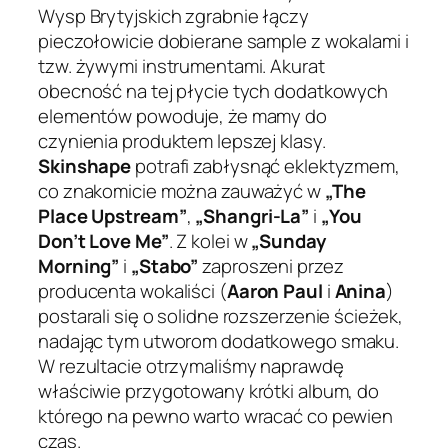
Wysp Brytyjskich zgrabnie łączy
pieczołowicie dobierane sample z wokalami i
tzw. żywymi instrumentami. Akurat
obecność na tej płycie tych dodatkowych
elementów powoduje, że mamy do
czynienia produktem lepszej klasy.
Skinshape
potrafi zabłysnąć eklektyzmem,
co znakomicie można zauważyć w
„The
Place Upstream”
,
„Shangri-La”
i
„You
Don’t Love Me”
. Z kolei w
„Sunday
Morning”
i
„Stabo”
zaproszeni przez
producenta wokaliści (
Aaron Paul
i
Anina
)
postarali się o solidne rozszerzenie ścieżek,
nadając tym utworom dodatkowego smaku.
W rezultacie otrzymaliśmy naprawdę
właściwie przygotowany krótki album, do
którego na pewno warto wracać co pewien
czas.