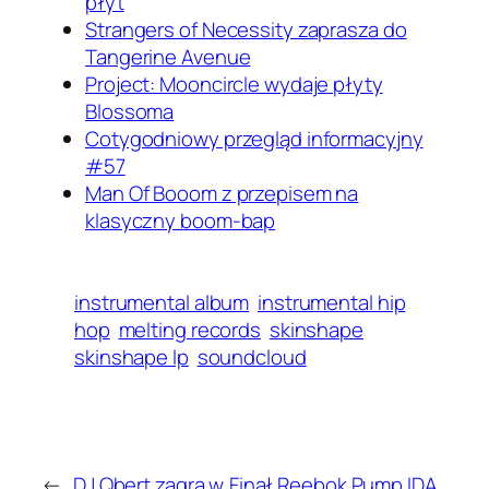
płyt
Strangers of Necessity zaprasza do
Tangerine Avenue
Project: Mooncircle wydaje płyty
Blossoma
Cotygodniowy przegląd informacyjny
#57
Man Of Booom z przepisem na
klasyczny boom-bap
instrumental album
instrumental hip
hop
melting records
skinshape
skinshape lp
soundcloud
←
DJ Qbert zagra w
Finał Reebok Pump IDA