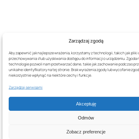
Zarządzaj zgodą
Aby zapewnić jak najlepsze wrażenia, korzystamy z technologii, takich jak pliki 
przechowywania i/lub uzyskiwania dostępu do informacji o urządzeniu. Zgoda 
technologie pozwoli nam przetwarzać dane, takie jak zachowanie podczas prz
unikalne identyfikatory na tej stronie. Brak wyrażenia zgody lub wycofanie zg
niekorzystnie wpłynąć na niektóre cechy i funkcje.
Zarządzaj serwisami
Akceptuję
Odmów
Zobacz preferencje