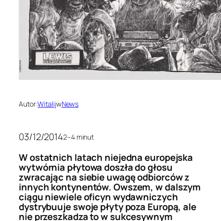
Autor:
Witalij
w
News
03/12/2014
2–4 minut
W ostatnich latach niejedna europejska
wytwórnia płytowa doszła do głosu
zwracając na siebie uwagę odbiorców z
innych kontynentów. Owszem, w dalszym
ciągu niewiele oficyn wydawniczych
dystrybuuje swoje płyty poza Europą, ale
nie przeszkadza to w sukcesywnym