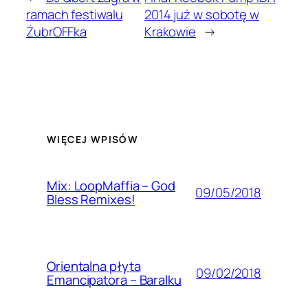
ramach festiwalu
2014 już w sobotę w
ŻubrOFFka
Krakowie
→
WIĘCEJ WPISÓW
Mix: LoopMaffia – God
09/05/2018
Bless Remixes!
Orientalna płyta
09/02/2018
Emancipatora – Baralku