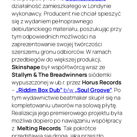
działalność zamieszkałego w Londynie
wykonawcy. Producent nie chciał spieszyć
się z wydaniem pełnoprawnego
debiutanckiego materiału, poszukując przy
tym odpowiednich możliwości na
zaprezentowanie swojej twórczości
szerszemu gronu odbiorców. W ramach
przedbiegów do większej produkcji,
Skinshape
był współtwórcą wraz ze
Stallym & The Breadwinners
siódemki
wypuszczonej w ub.r. przez
Horus Records
–
„Riddim Box Dub”
b/w
„Soul Groove”
. Po
tym wydawnictwie beatmaker skupił się na
kompletowaniu utworów na solową płytę.
Realizacja jego premierowego projektu była
możliwa dopiero po nawiązaniu współpracy
z
Melting Records
. Tak pokrótce
przedstawia się droga, jaką przeszło