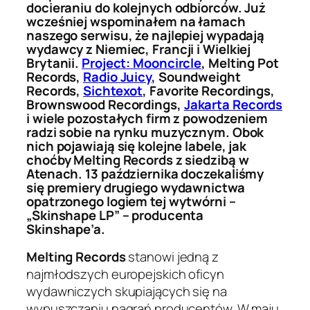
docieraniu do kolejnych odbiorców. Już
wcześniej wspominałem na łamach
naszego serwisu, że najlepiej wypadają
wydawcy z Niemiec, Francji i Wielkiej
Brytanii.
Project: Mooncircle
, Melting Pot
Records,
Radio Juicy
, Soundweight
Records,
Sichtexot
, Favorite Recordings,
Brownswood Recordings,
Jakarta Records
i wiele pozostałych firm z powodzeniem
radzi sobie na rynku muzycznym. Obok
nich pojawiają się kolejne labele, jak
choćby Melting Records z siedzibą w
Atenach. 13 października doczekaliśmy
się premiery drugiego wydawnictwa
opatrzonego logiem tej wytwórni –
„Skinshape LP” – producenta
Skinshape’a.
Melting Records
stanowi jedną z
najmłodszych europejskich oficyn
wydawniczych skupiających się na
wypuszczaniu nagrań producentów. W maju