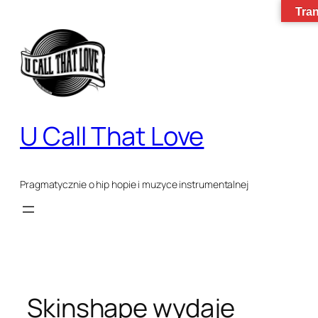
Tran
Przejdź
do
treści
U Call That Love
Pragmatycznie o hip hopie i muzyce instrumentalnej
Skinshape wydaje