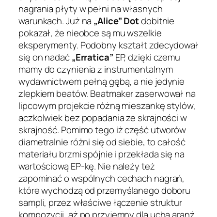
nagrania płyty w pełni na własnych
warunkach. Już na
„Alice” Dot
dobitnie
pokazał, że nieobce są mu wszelkie
eksperymenty. Podobny kształt zdecydował
się on nadać
„Erratica”
EP, dzięki czemu
mamy do czynienia z instrumentalnym
wydawnictwem pełną gębą, a nie jedynie
zlepkiem beatów. Beatmaker zaserwował na
lipcowym projekcie różną mieszankę stylów,
aczkolwiek bez popadania ze skrajności w
skrajność. Pomimo tego iż część utworów
diametralnie różni się od siebie, to całość
materiału brzmi spójnie i przekłada się na
wartościową EP-kę. Nie należy też
zapominać o wspólnych cechach nagrań,
które wychodzą od przemyślanego doboru
sampli, przez właściwe łączenie struktur
kompozycji, aż po przyjemny dla ucha aranż.