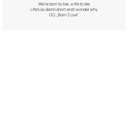
We’re born to live, a life to die
Life’s so damn short and I wonder why
O.C. „Born 2 Live”