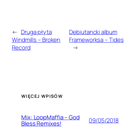
←
Druga płyta
Debiutancki album
Windmills – Broken
Frameworksa – Tides
Record
→
WIĘCEJ WPISÓW
Mix: LoopMaffia – God
09/05/2018
Bless Remixes!