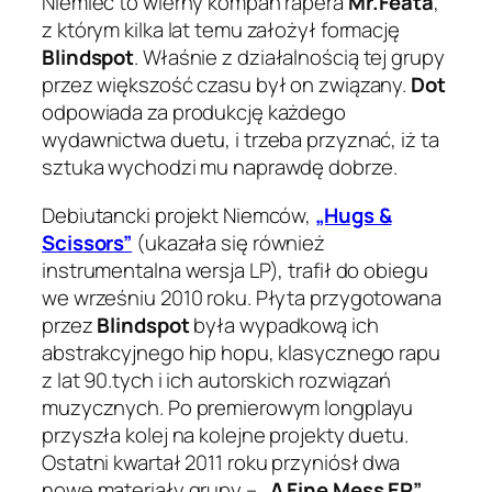
Niemiec to wierny kompan rapera
Mr.Feata
,
z którym kilka lat temu założył formację
Blindspot
. Właśnie z działalnością tej grupy
przez większość czasu był on związany.
Dot
odpowiada za produkcję każdego
wydawnictwa duetu, i trzeba przyznać, iż ta
sztuka wychodzi mu naprawdę dobrze.
Debiutancki projekt Niemców,
„Hugs &
Scissors”
(ukazała się również
instrumentalna wersja LP), trafił do obiegu
we wrześniu 2010 roku. Płyta przygotowana
przez
Blindspot
była wypadkową ich
abstrakcyjnego hip hopu, klasycznego rapu
z lat 90.tych i ich autorskich rozwiązań
muzycznych. Po premierowym longplayu
przyszła kolej na kolejne projekty duetu.
Ostatni kwartał 2011 roku przyniósł dwa
nowe materiały grupy –
„A Fine Mess EP”