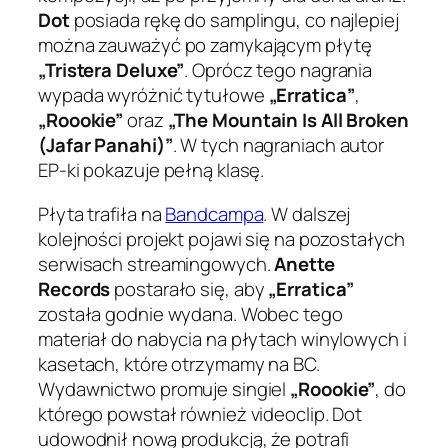
Dot
posiada rękę do samplingu, co najlepiej
można zauważyć po zamykającym płytę
„Tristera Deluxe”
. Oprócz tego nagrania
wypada wyróżnić tytułowe
„Erratica”
,
„Roookie”
oraz
„The Mountain Is All Broken
(Jafar Panahi)”
. W tych nagraniach autor
EP-ki pokazuje pełną klasę.
Płyta trafiła na
Bandcampa
. W dalszej
kolejności projekt pojawi się na pozostałych
serwisach streamingowych.
Anette
Records
postarało się, aby
„Erratica”
została godnie wydana. Wobec tego
materiał do nabycia na płytach winylowych i
kasetach, które otrzymamy na BC.
Wydawnictwo promuje singiel
„Roookie”
, do
którego powstał również videoclip. Dot
udowodnił nową produkcją, że potrafi