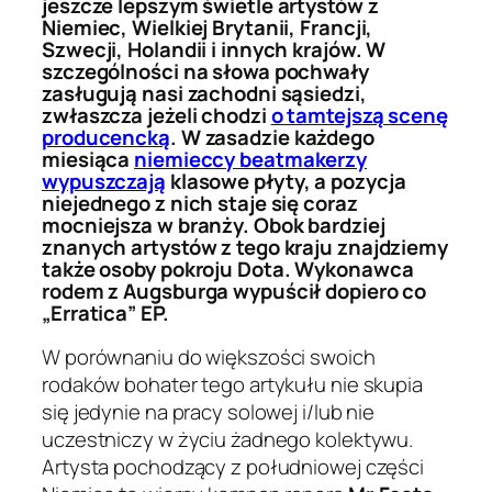
jeszcze lepszym świetle artystów z
Niemiec, Wielkiej Brytanii, Francji,
Szwecji, Holandii i innych krajów. W
szczególności na słowa pochwały
zasługują nasi zachodni sąsiedzi,
zwłaszcza jeżeli chodzi
o tamtejszą scenę
producencką
. W zasadzie każdego
miesiąca
niemieccy beatmakerzy
wypuszczają
klasowe płyty, a pozycja
niejednego z nich staje się coraz
mocniejsza w branży. Obok bardziej
znanych artystów z tego kraju znajdziemy
także osoby pokroju Dota. Wykonawca
rodem z Augsburga wypuścił dopiero co
„Erratica” EP.
W porównaniu do większości swoich
rodaków bohater tego artykułu nie skupia
się jedynie na pracy solowej i/lub nie
uczestniczy w życiu żadnego kolektywu.
Artysta pochodzący z południowej części