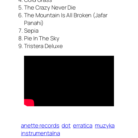
The Crazy Never Die
The Mountain Is All Broken (Jafar
Panahi)
Sepia
Pie In The Sky
Tristera Deluxe
anette records
dot
erratica
muzyka
instrumentalna