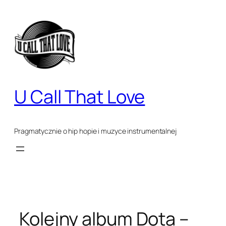
Przejdź
do
treści
U Call That Love
Pragmatycznie o hip hopie i muzyce instrumentalnej
Kolejny album Dota –