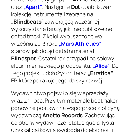
oraz
„Apart”
. Następnie
Dot
opublikował
kolekcję instrumentali zebraną na
„Blindbeats”
zawierającą wcześniej
wykorzystane beaty, jak i niepublikowane
dotąd tracki. Z kolei wypuszczone we
wrześniu 2013 roku
„Mars Athletics”
stanowi jak dotąd ostatni materiał
Blindspot
. Ostatni rok przypadł na solowy
album niemieckiego producenta,
„Alice”
. Do
tego projektu dołożył on teraz
„Erratica”
EP, które pokazuje jego dalszy rozwój.
Wydawnictwo pojawiło się w sprzedaży
wraz z 1 lipca. Przy tym materiale beatmaker
ponownie postawił na współpracę z oficyną
wydawniczą
Anette Records
. Zachowując
od strony wydawniczej
status quo
artysta
uzyskał całkowitą swobodę do ekspresji i