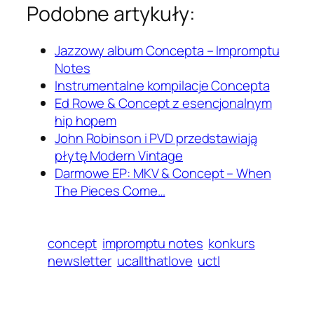
Podobne artykuły:
Jazzowy album Concepta – Impromptu
Notes
Instrumentalne kompilacje Concepta
Ed Rowe & Concept z esencjonalnym
hip hopem
John Robinson i PVD przedstawiają
płytę Modern Vintage
Darmowe EP: MKV & Concept – When
The Pieces Come…
concept
impromptu notes
konkurs
newsletter
ucallthatlove
uctl