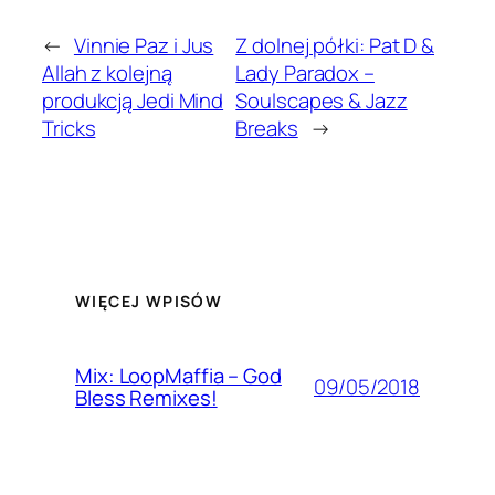
←
Vinnie Paz i Jus
Z dolnej półki: Pat D &
Allah z kolejną
Lady Paradox –
produkcją Jedi Mind
Soulscapes & Jazz
Tricks
Breaks
→
WIĘCEJ WPISÓW
Mix: LoopMaffia – God
09/05/2018
Bless Remixes!