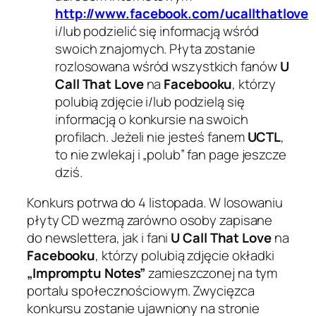
http://www.facebook.com/ucallthatlove
i/lub podzielić się informacją wśród
swoich znajomych. Płyta zostanie
rozlosowana wśród wszystkich fanów
U
Call That Love
na
Facebooku
, którzy
polubią zdjęcie i/lub podzielą się
informacją o konkursie na swoich
profilach. Jeżeli nie jesteś fanem
UCTL
,
to nie zwlekaj i „polub” fan page jeszcze
dziś.
Konkurs potrwa do 4 listopada. W losowaniu
płyty CD wezmą zarówno osoby zapisane
do newslettera, jak i fani
U Call That Love
na
Facebooku
, którzy polubią zdjęcie okładki
„Impromptu Notes”
zamieszczonej na tym
portalu społecznościowym. Zwycięzca
konkursu zostanie ujawniony na stronie