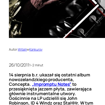
Autor:
Witalij
w
Konkursy
26/10/2011
1–2 minut
14 sierpnia b.r. ukazał się ostatni album
nowozelandzkiego producenta,
Concepta.
„Impromptu Notes”
to
przesiąknięta jazzem płyta, zawierająca
głównie instrumentalne utwory.
Gościnnie na LP udzielili się John
Robinson, ID 4 Windz oraz StaHHr. W tym