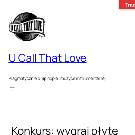
Tran
Przejdź
do
treści
U Call That Love
Pragmatycznie o hip hopie i muzyce instrumentalnej
Konkurs: wygraj płytę