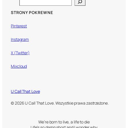
Search
STRONY POKREWNE
Pinterest
Instagram
X (Twitter)
Mixcloud
U Call That Love
© 2026 U Call That Love. Wszystkie prawa zastrzeżone.
We’re born to live, a life to die
Life’s so damn short and I wonder why