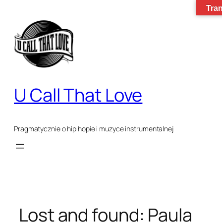
Tran
Przejdź
do
treści
U Call That Love
Pragmatycznie o hip hopie i muzyce instrumentalnej
Lost and found: Paula