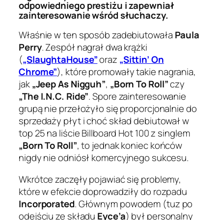
odpowiedniego prestiżu i zapewniał
zainteresowanie wśród słuchaczy.
Właśnie w ten sposób zadebiutowała
Paula
Perry
. Zespół nagrał dwa krążki
(
„SlaughtaHouse”
oraz
„Sittin’ On
Chrome”
), które promowały takie nagrania,
jak
„Jeep As Nigguh”
,
„Born To Roll”
czy
„The I.N.C. Ride”
. Spore zainteresowanie
grupą nie przełożyło się proporcjonalnie do
sprzedaży płyt i choć skład debiutował w
top 25 na liście Billboard Hot 100 z singlem
„Born To Roll”
, to jednak koniec końców
nigdy nie odniósł komercyjnego sukcesu.
Wkrótce zaczęły pojawiać się problemy,
które w efekcie doprowadziły do rozpadu
Incorporated
. Głównym powodem (tuz po
odejściu ze składu
Eyce’a
) był personalny