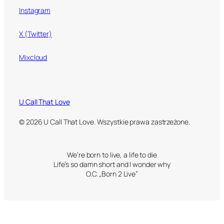
Instagram
X (Twitter)
Mixcloud
U Call That Love
© 2026 U Call That Love. Wszystkie prawa zastrzeżone.
We’re born to live, a life to die
Life’s so damn short and I wonder why
O.C. „Born 2 Live”