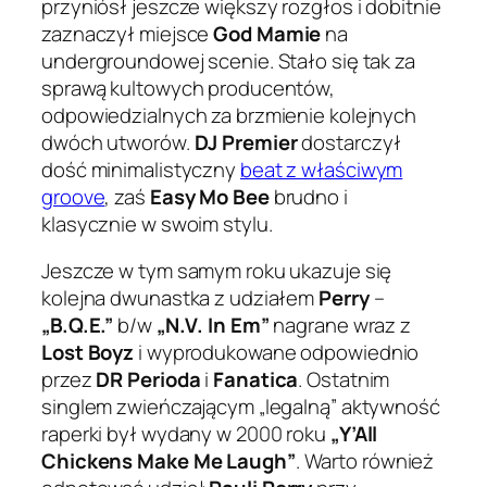
przyniósł jeszcze większy rozgłos i dobitnie
zaznaczył miejsce
God Mamie
na
undergroundowej scenie. Stało się tak za
sprawą kultowych producentów,
odpowiedzialnych za brzmienie kolejnych
dwóch utworów.
DJ Premier
dostarczył
dość minimalistyczny
beat z właściwym
groove
, zaś
Easy Mo Bee
brudno i
klasycznie w swoim stylu.
Jeszcze w tym samym roku ukazuje się
kolejna dwunastka z udziałem
Perry
–
„B.Q.E.”
b/w
„N.V. In Em”
nagrane wraz z
Lost Boyz
i wyprodukowane odpowiednio
przez
DR Perioda
i
Fanatica
. Ostatnim
singlem zwieńczającym „legalną” aktywność
raperki był wydany w 2000 roku
„Y’All
Chickens Make Me Laugh”
. Warto również