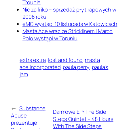
Trouble
Nic za friko – sprzedaż płyt rapowych w
2008 roku
eMC wystąpi 10 listopada w Katowicach
Masta Ace wraz ze Stricklinem i Marco
Polo wystąpi w Toruniu
extra extra
lost and found
masta
ace incorporated
paula perry
paula’s
jam
←
Substance
Darmowe EP: The Side
Abuse
Steps Quintet – 48 Hours
prezentuje
With The Side Steps