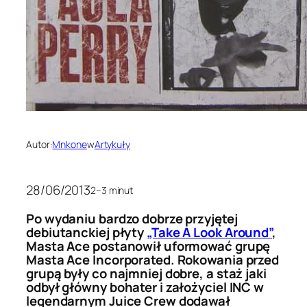
Autor:
Mnkone
w
Artykuły
28/06/2013
2–3 minut
Po wydaniu bardzo dobrze przyjętej
debiutanckiej płyty
„Take A Look Around”
,
Masta Ace postanowił uformować grupę
Masta Ace Incorporated. Rokowania przed
grupą były co najmniej dobre, a staż jaki
odbył główny bohater i założyciel INC w
legendarnym Juice Crew dodawał