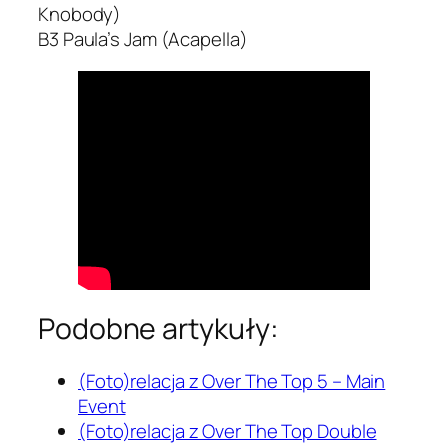
Knobody)
B3 Paula’s Jam (Acapella)
Podobne artykuły:
(Foto)relacja z Over The Top 5 – Main
Event
(Foto)relacja z Over The Top Double