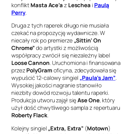
konflikt
Masta Ace’a
z
Leschea
i
Paulą
Perry
.
Druga z tych raperek długo nie musiała
czekać na propozycję wydawnicze. W
niecały rok po premierze
„Sittin’ On
Chrome”
do artystki z możliwością
współpracy zwrócił się niezależny label
Loose Cannon
. Uruchomiona i finansowana
przez
PolyGram
oficyna, zdecydowała się
wypuścić 12-calowy singiel
„Paula’s Jam”
.
Wysokiej jakości nagranie stanowiło
niezbity dowód rozwoju talentu raperki.
Produkcja utworu zajął się
Ase One
, który
użył dość chwytliwego sampla z repertuaru
Roberty Flack
.
Kolejny singiel
„Extra, Extra”
(
Motown
)