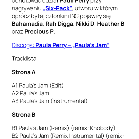
odnotować udział
Pauli Perry
przy
nagrywaniu
„Six-Pack”
, utworu w którym
oprócz byłej członkini INC pojawiły się
Bahamadia
,
Rah Digga
,
Nikki D
,
Heather B
oraz
Precious P
.
Discogs:
Paula Perry
–
„Paula’s Jam”
Tracklista
Strona A
A1 Paula’s Jam (Edit)
A2 Paula’s Jam
A3 Paula’s Jam (Instrumental)
Strona B
B1 Paula’s Jam (Remix) (remix: Knobody)
B2 Paula’s Jam (Remix Instrumental) (remix: