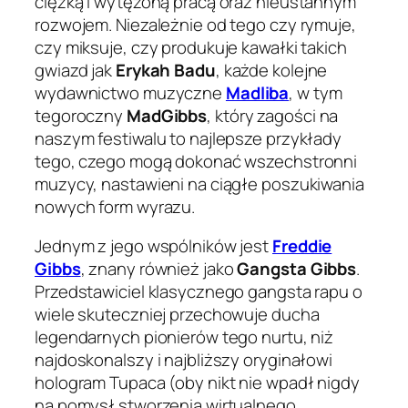
ciężką i wytężoną pracą oraz nieustannym
rozwojem. Niezależnie od tego czy rymuje,
czy miksuje, czy produkuje kawałki takich
gwiazd jak
Erykah Badu
, każde kolejne
wydawnictwo muzyczne
Madliba
, w tym
tegoroczny
MadGibbs
, który zagości na
naszym festiwalu to najlepsze przykłady
tego, czego mogą dokonać wszechstronni
muzycy, nastawieni na ciągłe poszukiwania
nowych form wyrazu.
Jednym z jego wspólników jest
Freddie
Gibbs
, znany również jako
Gangsta Gibbs
.
Przedstawiciel klasycznego gangsta rapu o
wiele skuteczniej przechowuje ducha
legendarnych pionierów tego nurtu, niż
najdoskonalszy i najbliższy oryginałowi
hologram Tupaca (oby nikt nie wpadł nigdy
na pomysł stworzenia wirtualnego