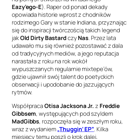
Eazy’ego-E
). Raper od ponad dekady
opowiada historie wprost z chodników
rodzimego Gary w stanie Indiana, przyznając
się do inspiracji twórczością takich legend
jak
Old Dirty Bastard
czy
Nas
. Przez lata
udawało mu się również pozostawać z dala
od tradycyjnych mediów, a jego reputacja
narastała z roku na rok wokół
wypuszczanych regularnie mixtepe’ów,
gdzie ujawnił swój talent do poetyckich
obserwacji i upodobanie do jazzujących
rytmów.
Współpraca
Otisa Jacksona Jr.
z
Freddie
Gibbsem
, występujących pod szyldem
MadGibbs
, rozpoczęła się w zeszłym roku,
wraz z wydaniem
„Thuggin’ EP”
. Kilka
miesięcy temu poszli o krok dalej,