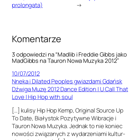
prolongata)
→
Komentarze
3 odpowiedzi na “Madlib i Freddie Gibbs jako
MadGibbs na Tauron Nowa Muzyka 2012”
10/07/2012
Nneka i Dilated Peoples gwiazdami Gdańsk
Dźwiga Muzę 2012 Dance Edition | U Call That
Love | Hip Hop with soul
[…] kulisy Hip Hop Kemp, Orig­i­nal Source Up
To Date, Białys­tok Pozy­ty­wne Wibracje i
Tau­ron Nowa Muzyka. Jed­nak to nie koniec
nowości związanych z wydarzeni­ami kul­tur­