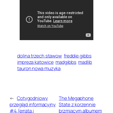
dolina trzech stawow
freddie gibbs
impreza katowice
madgibbs
madlib
tauron nowa muzyka
←
Cotygodniowy
The Megaphone
przegląd informacyjny
State z korzennie
#4 (errata i
brzmiącym albumem