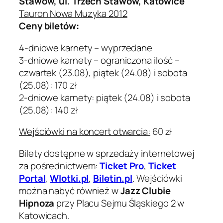
Stawów, ul. Trzech Stawów, Katowice
Tauron Nowa Muzyka 2012
Ceny biletów:
4-dniowe karnety – wyprzedane
3-dniowe karnety – ograniczona ilość –
czwartek (23.08), piątek (24.08) i sobota
(25.08): 170 zł
2-dniowe karnety: piątek (24.08) i sobota
(25.08): 140 zł
Wejściówki na koncert otwarcia:
60 zł
Bilety dostępne w sprzedaży internetowej
za pośrednictwem:
Ticket Pro
,
Ticket
Portal
,
Wlotki.pl
,
Biletin.pl
. Wejściówki
można nabyć również w
Jazz Clubie
Hipnoza
przy Placu Sejmu Śląskiego 2 w
Katowicach.