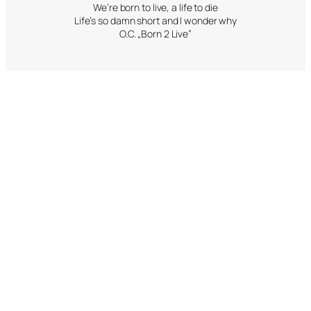
We’re born to live, a life to die
Life’s so damn short and I wonder why
O.C. „Born 2 Live”