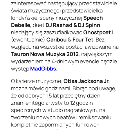
zainteresować następujący przedstawiciele
świata muzycznego: przedstawicielka
londyńskiej sceny muzycznej
Speech
Debelle
, duet
DJ Rashad & DJ Spinn
,
niedający się zaszufladkować
Ghostpoet
i
(ewentualnie)
Caribou
&
Four Tet
. Bez
względu na wszystkie postaci awizowane na
Tauron Nowa Muzyka 2012
, największym
wydarzeniem na 4-dniowym evencie będzie
występ
MadGibbs
.
O karierze muzycznej
Otisa Jacksona Jr.
można mówić godzinami. Biorąc pod uwagę,
że od dobrych 15 lat przeciętny dzień
znamienitego artysty to 12 godzin
spędzonych w studio nagraniowym, na
tworzeniu nowych beatów i remiksowaniu
kompletnie zapomnianych funkowo-