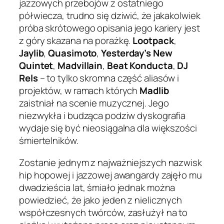
jazzowych przebojów z ostatniego
półwiecza, trudno się dziwić, że jakakolwiek
próba skrótowego opisania jego kariery jest
z góry skazana na porażkę.
Lootpack
,
Jaylib
,
Quasimoto
,
Yesterday’s New
Quintet
,
Madvillain
,
Beat Konducta
,
DJ
Rels
– to tylko skromna część aliasów i
projektów, w ramach których
Madlib
zaistniał na scenie muzycznej. Jego
niezwykła i budząca podziw dyskografia
wydaje się być nieosiągalna dla większości
śmiertelników.
Zostanie jednym z najważniejszych nazwisk
hip hopowej i jazzowej awangardy zajęło mu
dwadzieścia lat, śmiało jednak można
powiedzieć, że jako jeden z nielicznych
współczesnych twórców, zasłużył na to