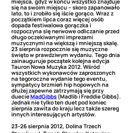
miejsca, gdyż w końcu wszystko znajduje
się na swoim miejscu – skoro zapanowało
lato, to i zrobiło się iście gorąco. Wraz z
początkiem lipca coraz więcej osób
dopada festiwalowa gorączka i
rozpoczyna się nerwowe odliczanie przed
długo oczekiwanymi imprezami
muzycznymi na większą i mniejszą skalę.
23 sierpnia rozpocznie się muzyczne
święto w prawdziwym wydaniu. Tego dnia
zainauguruje początek kolejna edycja
Tauron Nowa Muzyka 2012. Wśród
wszystkich wykonawców zaproszonych
na tegoroczne wydanie tego eventu,
sympatycy brzmień hip hopowych na
dłużej zapewne zatrzymają się przy
duecie
MadGibbs
(Madlib i Freddie Gibbs).
Jednak nie tylko ten duet pod koniec
sierpnia zawita do kraju lecz także szereg
innych interesujących artystów.
23-26 sierpnia 2012, Dolina Trzech