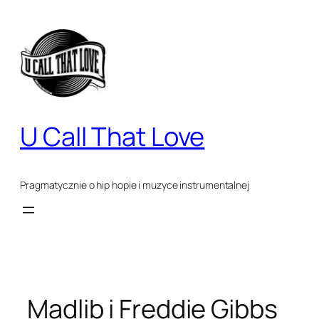
Przejdź
do
treści
U Call That Love
Pragmatycznie o hip hopie i muzyce instrumentalnej
Madlib i Freddie Gibbs