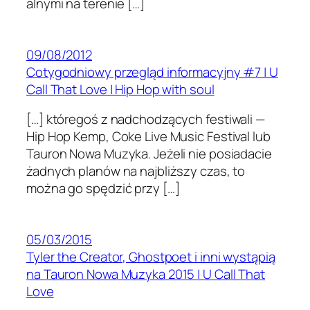
al­nymi na tere­nie […]
09/08/2012
Cotygodniowy przegląd informacyjny #7 | U
Call That Love | Hip Hop with soul
[…] które­goś z nad­chodzą­cych fes­ti­wali —
Hip Hop Kemp, Coke Live Music Fes­ti­val lub
Tau­ron Nowa Muzyka. Jeżeli nie posi­ada­cie
żadnych planów na najbliższy czas, to
można go spędzić przy […]
05/03/2015
Tyler the Creator, Ghostpoet i inni wystąpią
na Tauron Nowa Muzyka 2015 | U Call That
Love