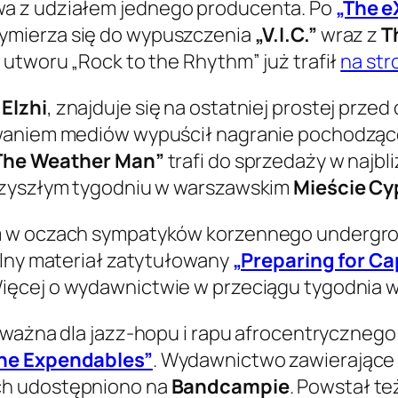
a z udziałem jednego producenta. Po
„The e
zymierza się do wypuszczenia
„V.I.C.”
wraz z
T
 utworu „Rock to the Rhythm” już trafił
na st
,
Elzhi
, znajduje się na ostatniej prostej prz
owaniem mediów wypuścił nagranie pochodząc
The Weather Man”
trafi do sprzedaży w najb
przyszłym tygodniu w warszawskim
Mieście Cy
em w oczach sympatyków korzennego undergr
ólny materiał zatytułowany
„Preparing for Ca
Więcej o wydawnictwie w przeciągu tygodnia w
 ważna dla jazz-hopu i rapu afrocentrycznego
he Expendables”
. Wydawnictwo zawierające
ych udostępniono na
Bandcampie
. Powstał te