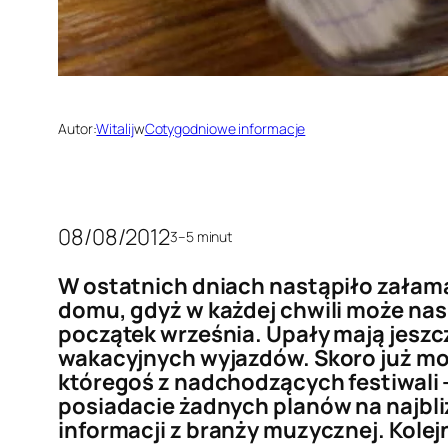
Autor:
Witalij
w
Cotygodniowe informacje
08/08/2012
3–5 minut
W ostatnich dniach nastąpiło załama
domu, gdyż w każdej chwili może nas 
początek września. Upały mają jeszcze
wakacyjnych wyjazdów. Skoro już mo
któregoś z nadchodzących festiwali 
posiadacie żadnych planów na najbli
informacji z branży muzycznej. Kole