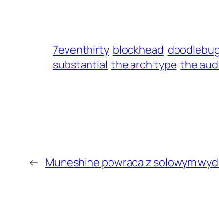
7eventhirty
blockhead
doodlebu
substantial
the architype
the aud
←
Muneshine powraca z solowym wy