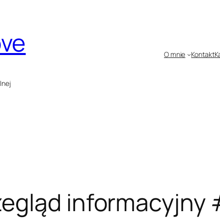
ove
O mnie
Kontakt
K
lnej
egląd informacyjny