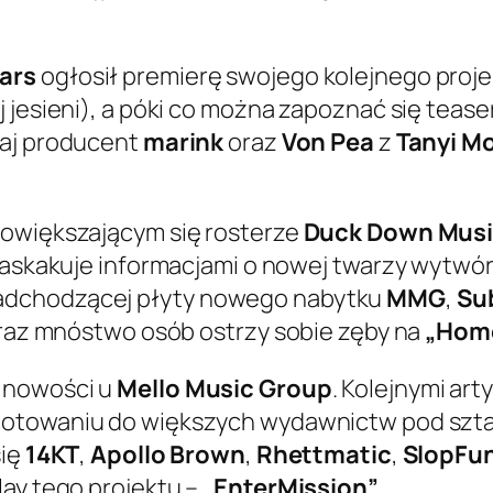
ars
ogłosił premierę swojego kolejnego proje
j jesieni), a póki co można zapoznać się teas
taj producent
marink
oraz
Von Pea
z
Tanyi M
powiększającym się rosterze
Duck Down Mus
l zaskakuje informacjami o nowej twarzy wytwó
adchodzącej płyty nowego nabytku
MMG
,
Su
teraz mnóstwo osób ostrzy sobie zęby na
„Home
h nowości u
Mello Music Group
. Kolejnymi ar
ygotowaniu do większych wydawnictw pod sz
się
14KT
,
Apollo Brown
,
Rhettmatic
,
SlopFu
lay tego projektu –
„EnterMission”
.