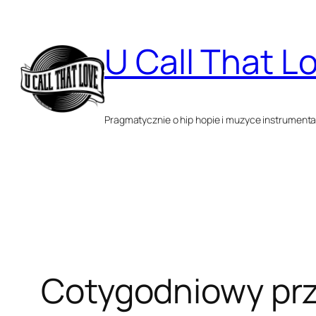
Przejdź
do
U Call That L
treści
Pragmatycznie o hip hopie i muzyce instrumenta
Cotygodniowy prz