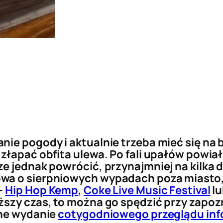
nie pogody i aktualnie trzeba mieć się na
złapać obfita ulewa. Po fali upałów powiało
 jednak powrócić, przynajmniej na kilka dni
wa o sierpniowych wypadach poza miasto, t
–
Hip Hop Kemp
,
Coke Live Music Festival
l
ższy czas, to można go spędzić przy zapozn
jne wydanie
cotygodniowego przeglądu in