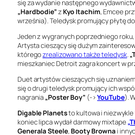
się za wydanie następnego wydawnictw
„Hardbodie”
z
Kyo Itachim
, Emcee pr
września). Teledysk promujący płytę do
Jeden z wygranych poprzedniego roku
Artysta cieszący się dużym zainteres
którego
zrealizowano także teledysk
.
„
mieszkaniec Detroit zagra koncert w 
Duet artystów cieszących się uznani
się o drugi teledysk promujący ich wsp
nagrania
„Poster Boy”
(->
YouTube
). 
Digable Planets
to kultowa i niezwykle
koniec lipca wydał darmowy mixtape
„T
Generala Steele
,
Booty Browna
i inn