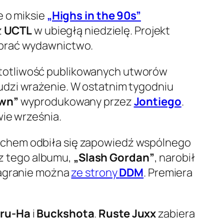
e o miksie
„Highs in the 90s”
z
UCTL
w ubiegłą niedzielę. Projekt
brać wydawnictwo.
stotliwość publikowanych utworów
budzi wrażenie. W ostatnim tygodniu
wn”
wyprodukowany przez
Jontiego
.
wie września.
 echem odbiła się zapowiedź wspólnego
 z tego albumu,
„Slash Gordan”
, narobił
nagranie można
ze strony
DDM
. Premiera
ru-Ha
i
Buckshota
.
Ruste Juxx
zabiera