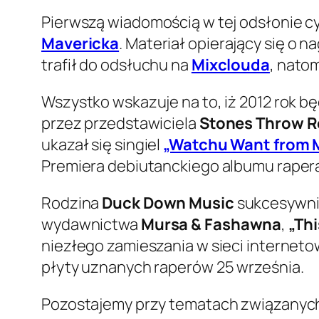
Pierwszą wiadomością w tej odsłonie cy
Mavericka
. Materiał opierający się o 
trafił do odsłuchu na
Mixclouda
, nato
Wszystko wskazuje na to, iż 2012 rok b
przez przedstawiciela
Stones Throw R
ukazał się singiel
„Watchu Want from 
Premiera debiutanckiego albumu raper
Rodzina
Duck Down Music
sukcesywnie
wydawnictwa
Mursa & Fashawna
,
„Th
niezłego zamieszania w sieci internetow
płyty uznanych raperów 25 września.
Pozostajemy przy tematach związanych