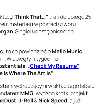
ktu.
„I Think That…”
trafi do obiegu 25
erem materiału w postaci utworu
organ
. Singiel udostępniono do
ic
, to co powiedzieć o
Mello Music
rni. W ubiegłym tygodniu
bstantiala
.
„Check My Resume”
 Is Where The Art Is”
.
tystami wchodzącymi w skład tego labelu
tandarem
MMG
, wydano krótki projekt
nkDust
,
J-Rell
&
Nick Speed
, a już