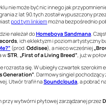
klu nie może być nic innego jak przypomnieni
nagrania z lat 90.tych został wypuszczony prze
miast
pod tym linkiem
można bezpośrednio po
ędzie należał do
Homeboya Sandmana
. Czę
ecords
, ich eklektyzm i poziom artystyczny 
Me?”
(prod.
Oddisee
), a nieco wcześniej
„Bro
a w
STR
,
„First of a Living Breed”
, już w poło
 rozrasta się. W ubiegły czwartek szerokim
is Generation”
. Darmowy singiel pochodzący
ej. Utwór trafił na
Soundclouda
, a pobrać 
 przy wytwórni płytowej zarządzanej przez
D