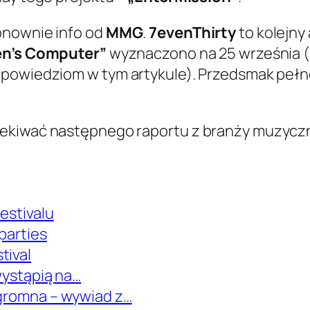
onownie info od
MMG
.
7evenThirty
to kolejny
n’s Computer”
wyznaczono na 25 września (
apowiedziom w tym artykule). Przedsmak peł
zekiwać następnego raportu z branży muzyczn
estivalu
parties
tival
 wystąpią na…
ogromna – wywiad z…