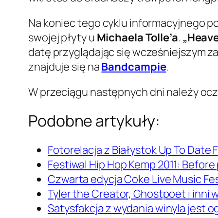
Na koniec tego cyklu informacyjnego p
swojej płyty u
Michaela Tolle’a
.
„Heave
datę przyglądając się wcześniejszym z
znajduje się na
Bandcampie
.
W przeciągu następnych dni należy oc
Podobne artykuły:
Fotorelacja z Białystok Up To Date F
Festiwal Hip Hop Kemp 2011: Before 
Czwarta edycja Coke Live Music Fes
Tyler the Creator, Ghostpoet i inni
Satysfakcja z wydania winyla jest 