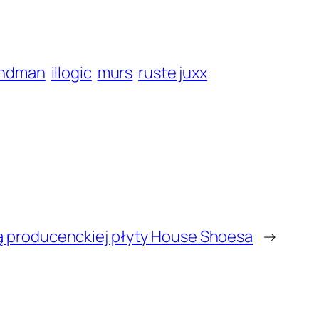
andman
illogic
murs
ruste juxx
 producenckiej płyty House Shoesa
→