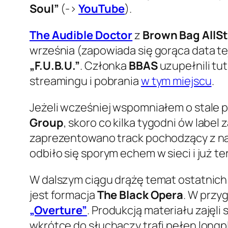
Soul”
(->
YouTube
).
The Audible Doctor
z
Brown Bag AllSt
września (zapowiada się gorąca data te
„F.U.B.U.”
. Członka
BBAS
uzupełnili tu
streamingu i pobrania
w tym miejscu
.
Jeżeli wcześniej wspomniałem o stale 
Group
, skoro co kilka tygodni ów labe
zaprezentowano track pochodzący z n
odbiło się sporym echem w sieci i już 
W dalszym ciągu drążę temat ostatnic
jest formacja
The Black Opera
. W prz
„Overture”
. Produkcją materiału zajęli 
wkrótce do słuchaczy trafi pełen longp