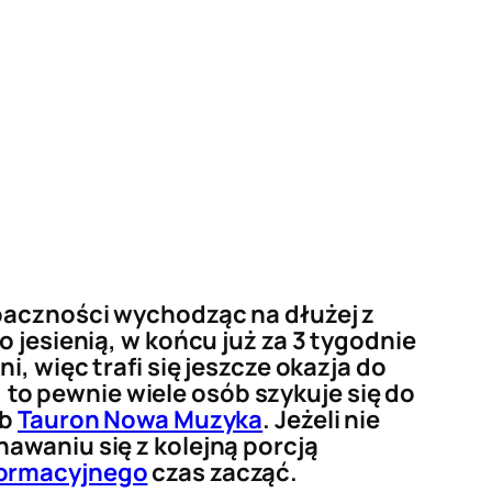
 baczności wychodząc na dłużej z
 jesienią, w końcu już za 3 tygodnie
, więc trafi się jeszcze okazja do
o pewnie wiele osób szykuje się do
ub
Tauron Nowa Muzyka
. Jeżeli nie
awaniu się z kolejną porcją
formacyjnego
czas zacząć.