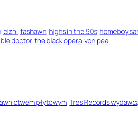
g
elzhi
fashawn
highs in the 90s
homeboy s
ible doctor
the black opera
von pea
dawnictwem płytowym
Tres Records wydawcą