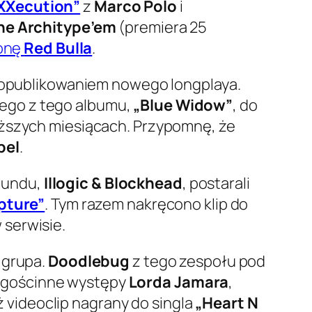
XXecution”
z
Marco Polo
i
he Architype’em
(premiera 25
ronę
Red Bulla
.
ed opublikowaniem nowego longplaya.
ego z tego albumu,
„Blue Widow”
, do
liższych miesiącach. Przypomnę, że
pel
.
oundu,
Illogic & Blockhead
, postarali
pture”
. Tym razem nakręcono klip do
 serwisie.
 grupa.
Doodlebug
z tego zespołu pod
 gościnne występy
Lorda Jamara
,
ż videoclip nagrany do singla
„Heart N