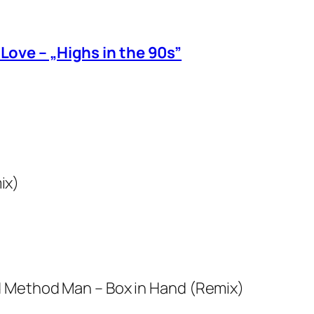
ove – „Highs in the 90s”
ix)
nd Method Man – Box in Hand (Remix)