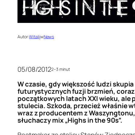
Autor:
Witalij
w
News
05/08/2012
2–3 minut
W czasie, gdy większość ludzi sku
futurystycznych fuzji brzmień, coraz
początkowych latach XXI wieku, ale 
stulecia. Szkoda, przecież właśnie w
wraz z producentem z Waszyngtonu, 
słuchaczy mix „Highs in the 90s”.
Beatmaker ze stolicy Stanów Zjednoczo