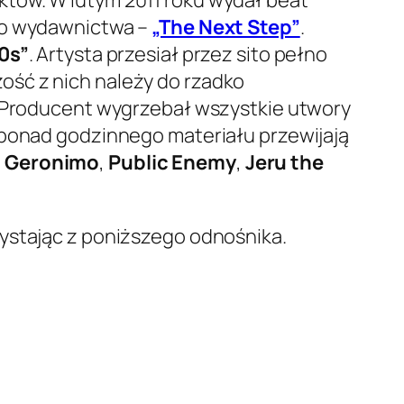
ego wydawnictwa –
„The Next Step”
.
90s”
. Artysta przesiał przez sito pełno
ość z nich należy do rzadko
i. Producent wygrzebał wszystkie utwory
 ponad godzinnego materiału przewijają
 Geronimo
,
Public Enemy
,
Jeru the
zystając z poniższego odnośnika.