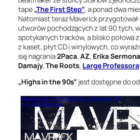
tape
„The First Step”
, a ponad dwa mi
Natomiast teraz Maverick przygotował m
utworów pochodzących z lat 90.tych, w
spotykanych tracków, a blisko połowa z
z kaset, płyt CD i winylowych, co wyra
się nagrania
2Paca
,
AZ
,
Erika Sermon
Damajy
,
The Roots
,
Large Professora
„Highs in the 90s”
jest dostępne do o