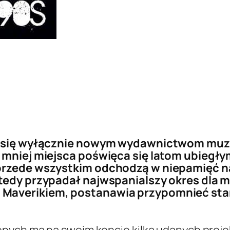
pia się wyłącznie nowym wydawnictwom mu
 mniej miejsca poświęca się latom ubiegłym
przede wszystkim odchodzą w niepamięć na
tedy przypadał najwspanialszy okres dla m
Maverikiem, postanawia przypomnieć stare
nych ma na swoim koncie kilka udanych proje