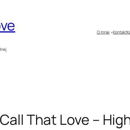
ove
O mnie
Kontakt
K
lnej
Call That Love – Hig