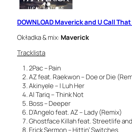
DOWNLOAD Maverick and U Call That L
Okładka & mix:
Maverick
Tracklista
2Pac – Pain
AZ feat. Raekwon – Doe or Die (Rem
Akinyele – I Luh Her
Al Tariq – Think Not
Boss – Deeper
D’Angelo feat. AZ – Lady (Remix)
Ghostface Killah feat. Streetlife a
Erick Sermon – Hittin’ Switches