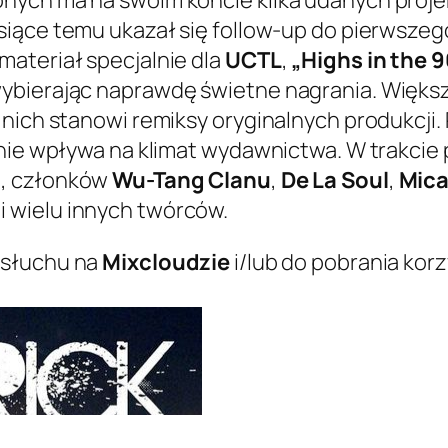
esiące temu ukazał się follow-up do pierwsz
ateriał specjalnie dla
UCTL
,
„Highs in the 
ybierając naprawdę świetne nagrania. Większ
 nich stanowi remiksy oryginalnych produkcj
źnie wpływa na klimat wydawnictwa. W trakcie
a
, członków
Wu-Tang Clanu
,
De La Soul
,
Mica
i wielu innych twórców.
dsłuchu na
Mixcloudzie
i/lub do pobrania kor