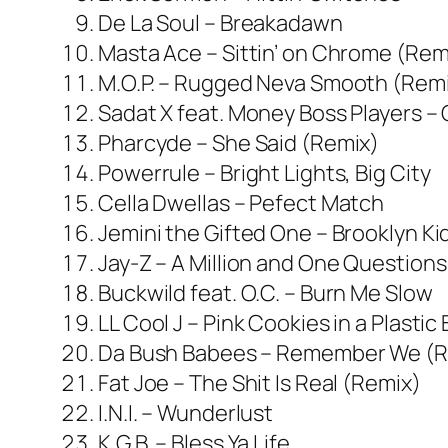
De La Soul – Breakadawn
Masta Ace – Sittin’ on Chrome (Rem
M.O.P. – Rugged Neva Smooth (Rem
Sadat X feat. Money Boss Players –
Pharcyde – She Said (Remix)
Powerrule – Bright Lights, Big City
Cella Dwellas – Pefect Match
Jemini the Gifted One – Brooklyn Ki
Jay-Z – A Million and One Question
Buckwild feat. O.C. – Burn Me Slow
LL Cool J – Pink Cookies in a Plastic
Da Bush Babees – Remember We (R
Fat Joe – The Shit Is Real (Remix)
I.N.I. – Wunderlust
K.G.B. – Bless Ya Life