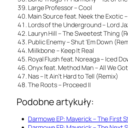
Large Professor – Cool
Main Source feat. Neek the Exotic –
Lords of the Underground – Lord Ja
Lauryn Hill – The Sweetest Thing (
Public Enemy – Shut 'Em Down (Rem
Miilkbone – Keep It Real
Royal Flush feat. Noreaga – Iced D
Onyx feat. Method Man – All We Got
Nas – It Ain’t Hard to Tell (Remix)
The Roots – Proceed II
Podobne artykuły:
Darmowe EP: Maverick – The First S
Darmowe EP: Maverick – The Next 