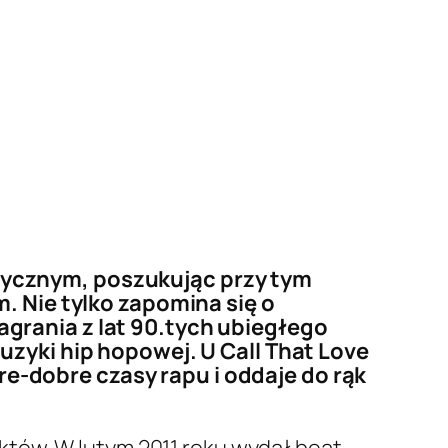
zycznym, poszukując przy tym
. Nie tylko zapomina się o
grania z lat 90.tych ubiegłego
uzyki hip hopowej. U Call That Love
-dobre czasy rapu i oddaje do rąk
któw. W lutym 2011 roku wydał beat