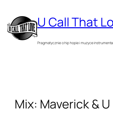
Przejdź
do
U Call That L
treści
Pragmatycznie o hip hopie i muzyce instrumenta
Mix: Maverick & U 