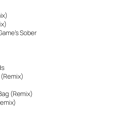
ix)
ix)
 Game’s Sober
ds
s (Remix)
 Bag (Remix)
emix)