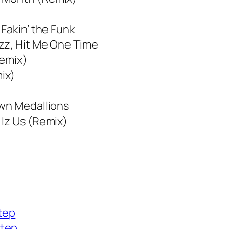
 Fakin’ the Funk
zz, Hit Me One Time
Remix)
ix)
own Medallions
 Iz Us (Remix)
tep
Step