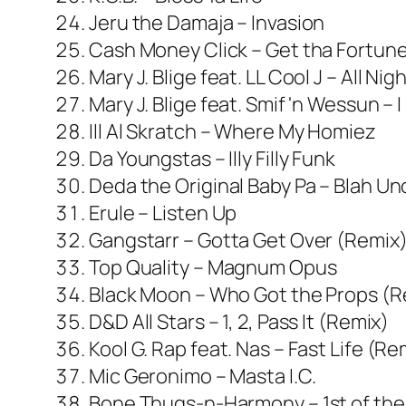
Jeru the Damaja – Invasion
Cash Money Click – Get tha Fortun
Mary J. Blige feat. LL Cool J – All Ni
Mary J. Blige feat. Smif 'n Wessun – 
Ill Al Skratch – Where My Homiez
Da Youngstas – Illy Filly Funk
Deda the Original Baby Pa – Blah Un
Erule – Listen Up
Gangstarr – Gotta Get Over (Remix
Top Quality – Magnum Opus
Black Moon – Who Got the Props (R
D&D All Stars – 1, 2, Pass It (Remix)
Kool G. Rap feat. Nas – Fast Life (Re
Mic Geronimo – Masta I.C.
Bone Thugs-n-Harmony – 1st of th