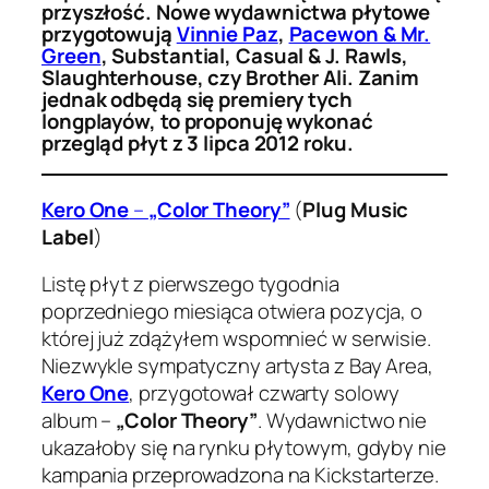
przyszłość. Nowe wydawnictwa płytowe
przygotowują
Vinnie Paz
,
Pacewon & Mr.
Green
, Substantial, Casual & J. Rawls,
Slaughterhouse, czy Brother Ali. Zanim
jednak odbędą się premiery tych
longplayów, to proponuję wykonać
przegląd płyt z 3 lipca 2012 roku.
Kero One
–
„Color Theory”
(
Plug Music
Label
)
Listę płyt z pierwszego tygodnia
poprzedniego miesiąca otwiera pozycja, o
której już zdążyłem wspomnieć w serwisie.
Niezwykle sympatyczny artysta z Bay Area,
Kero One
, przygotował czwarty solowy
album –
„Color Theory”
. Wydawnictwo nie
ukazałoby się na rynku płytowym, gdyby nie
kampania przeprowadzona na Kickstarterze.