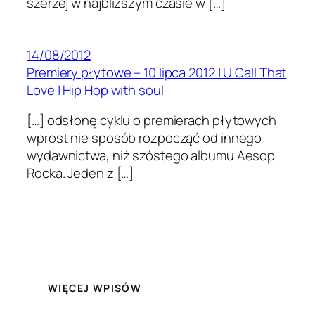
szerzej w najbliższym cza­sie w […]
14/08/2012
Premiery płytowe – 10 lipca 2012 | U Call That
Love | Hip Hop with soul
[…] odsłonę cyklu o pre­mier­ach pły­towych
wprost nie sposób rozpocząć od innego
wydawnictwa, niż szóstego albumu Aesop
Rocka. Jeden z […]
WIĘCEJ WPISÓW