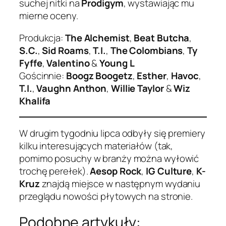
suchej nitki na
Prodigym
, wystawiając mu
mierne oceny.
Produkcja:
The Alchemist
,
Beat Butcha
,
S.C.
,
Sid Roams
,
T.I.
,
The Colombians
,
Ty
Fyffe
,
Valentino
&
Young L
Gościnnie:
Boogz Boogetz
,
Esther
,
Havoc
,
T.I.
,
Vaughn Anthon
,
Willie Taylor
&
Wiz
Khalifa
W drugim tygodniu lipca odbyły się premiery
kilku interesujących materiałów (tak,
pomimo posuchy w branży można wyłowić
trochę perełek).
Aesop Rock
,
IG Culture
,
K-
Kruz
znajdą miejsce w następnym wydaniu
przeglądu nowości płytowych na stronie.
Podobne artykuły: