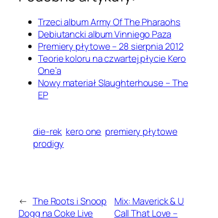
Trzeci album Army Of The Pharaohs
Debiutancki album Vinniego Paza
Premiery płytowe – 28 sierpnia 2012
Teorie koloru na czwartej płycie Kero
One’a
Nowy materiał Slaughterhouse – The
EP
die-rek
kero one
premiery płytowe
prodigy
←
The Roots i Snoop
Mix: Maverick & U
Dogg na Coke Live
Call That Love –