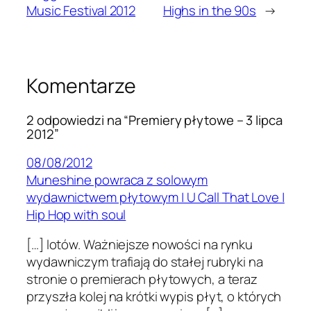
Music Festival 2012
Highs in the 90s
→
Komentarze
2 odpowiedzi na “Premiery płytowe – 3 lipca
2012”
08/08/2012
Muneshine powraca z solowym
wydawnictwem płytowym | U Call That Love |
Hip Hop with soul
[…] lotów. Ważniejsze nowości na rynku
wydawniczym trafi­ają do stałej rubryki na
stronie o pre­mier­ach pły­towych, a teraz
przyszła kolej na krótki wypis płyt, o których