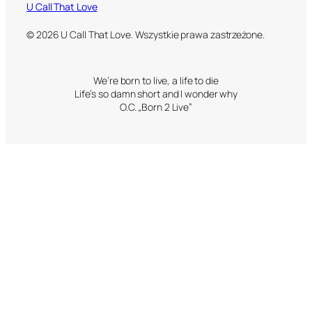
U Call That Love
© 2026 U Call That Love. Wszystkie prawa zastrzeżone.
We’re born to live, a life to die
Life’s so damn short and I wonder why
O.C. „Born 2 Live”