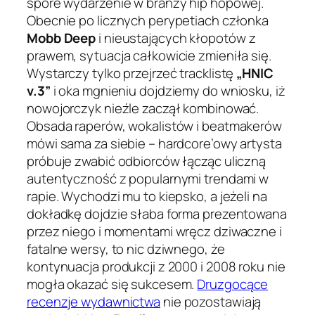
spore wydarzenie w branży hip hopowej.
Obecnie po licznych perypetiach członka
Mobb Deep
i nieustających kłopotów z
prawem, sytuacja całkowicie zmieniła się.
Wystarczy tylko przejrzeć tracklistę
„HNIC
v.3”
i oka mgnieniu dojdziemy do wniosku, iż
nowojorczyk nieźle zaczął kombinować.
Obsada raperów, wokalistów i beatmakerów
mówi sama za siebie – hardcore’owy artysta
próbuje zwabić odbiorców łącząc uliczną
autentyczność z popularnymi trendami w
rapie. Wychodzi mu to kiepsko, a jeżeli na
dokładkę dojdzie słaba forma prezentowana
przez niego i momentami wręcz dziwaczne i
fatalne wersy, to nic dziwnego, że
kontynuacja produkcji z 2000 i 2008 roku nie
mogła okazać się sukcesem.
Druzgocące
recenzje wydawnictwa
nie pozostawiają