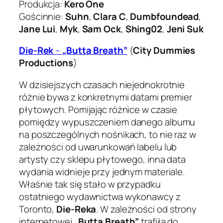
Produkcja:
Kero One
Gościnnie:
Suhn
,
Clara C
,
Dumbfoundead
,
Jane Lui
,
Myk
,
Sam Ock
,
Shing02
,
Jeni Suk
Die-Rek
–
„Butta Breath”
(
City Dummies
Productions
)
W dzisiejszych czasach niejednokrotnie
różnie bywa z konkretnymi datami premier
płytowych. Pomijając różnice w czasie
pomiędzy wypuszczeniem danego albumu
na poszczególnych nośnikach, to nie raz w
zależności od uwarunkowań labelu lub
artysty czy sklepu płytowego, inna data
wydania widnieje przy jednym materiale.
Właśnie tak się stało w przypadku
ostatniego wydawnictwa wykonawcy z
Toronto,
Die-Reka
. W zależności od strony
internetowej
„Butta Breath”
trafiła do