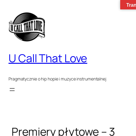
Tran
Przejdź
do
treści
U Call That Love
Pragmatycznie o hip hopie i muzyce instrumentalnej
Premiery płytowe – 3