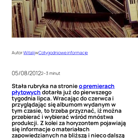
Autor:
Witalij
w
Cotygodniowe informacje
05/08/2012
2–3 minut
Stała rubryka na stronie
o premierach
płytowych
dotarła już do pierwszego
tygodnia lipca. Wracając do czerwca i
przyglądając się albumom wydanym w
tym czasie, to trzeba przyznać, iż można
przebierać i wybierać wśród mnóstwa
produkcji. Z kolei za horyzontem pojawiają
się informacje o materiałach
zapowiedzianych na bliższą i nieco dalszą