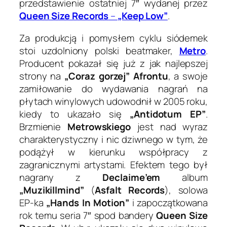
przedstawienie ostatniej 7″ wydanej przez
Queen Size Records
–
„Keep Low”
.
Za produkcją i pomysłem cyklu siódemek
stoi uzdolniony polski beatmaker,
Metro
.
Producent pokazał się już z jak najlepszej
strony na
„Coraz gorzej” Afrontu
, a swoje
zamiłowanie do wydawania nagrań na
płytach winylowych udowodnił w 2005 roku,
kiedy to ukazało się
„Antidotum EP”
.
Brzmienie
Metrowskiego
jest nad wyraz
charakterystyczny i nic dziwnego w tym, że
podążył w kierunku współpracy z
zagranicznymi artystami. Efektem tego był
nagrany z
Declaime’em
album
„Muzikillmind”
(
Asfalt Records
), solowa
EP-ka
„Hands In Motion”
i zapoczątkowana
rok temu seria 7″ spod bandery
Queen Size