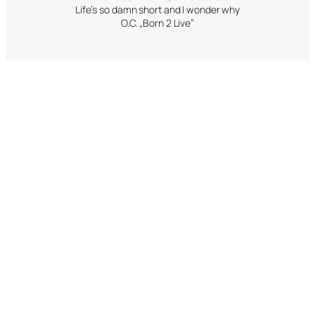
Life’s so damn short and I wonder why
O.C. „Born 2 Live”