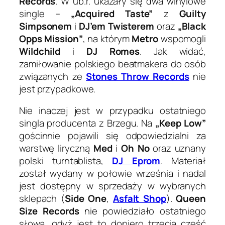
Records
. W ub.r. ukazały się dwa winylowe
single –
„Acquired Taste”
z
Guilty
Simpsonem
i
DJ’em Twisterem
oraz
„Black
Opps Mission”
, na którym
Metro
wspomogli
Wildchild
i
DJ Romes
. Jak widać,
zamiłowanie polskiego beatmakera do osób
związanych ze
Stones Throw Records
nie
jest przypadkowe.
Nie inaczej jest w przypadku ostatniego
singla producenta z Brzegu. Na
„Keep Low”
gościnnie pojawili się odpowiedzialni za
warstwę liryczną
Med
i
Oh No
oraz uznany
polski turntablista,
DJ Eprom
. Materiał
został wydany w połowie września i nadal
jest dostępny w sprzedaży w wybranych
sklepach (
Side One
,
Asfalt Shop
).
Queen
Size Records
nie powiedziało ostatniego
słowa, gdyż jest to dopiero trzecia część