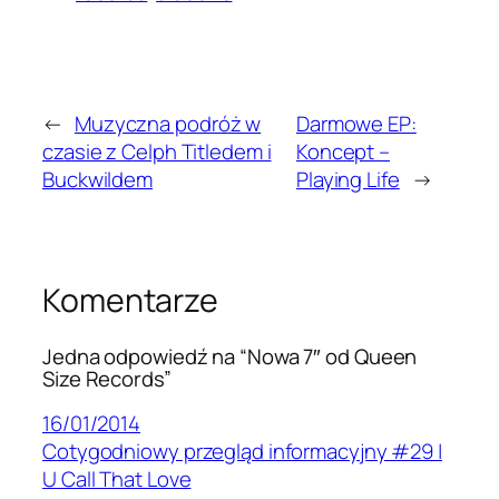
←
Muzyczna podróż w
Darmowe EP:
czasie z Celph Titledem i
Koncept –
Buckwildem
Playing Life
→
Komentarze
Jedna odpowiedź na “Nowa 7″ od Queen
Size Records”
16/01/2014
Cotygodniowy przegląd informacyjny #29 |
U Call That Love