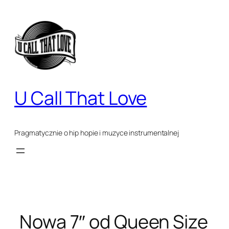
Przejdź
do
treści
U Call That Love
Pragmatycznie o hip hopie i muzyce instrumentalnej
Nowa 7″ od Queen Size