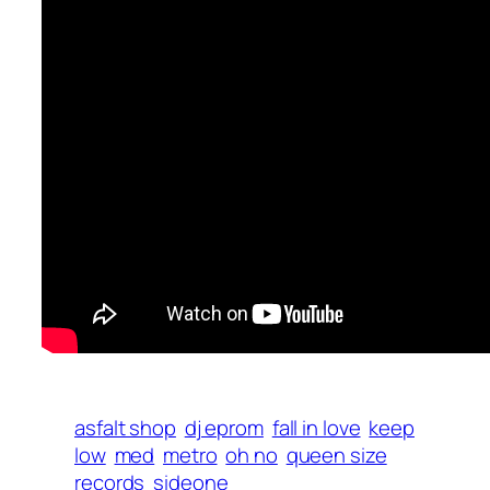
asfalt shop
dj eprom
fall in love
keep
low
med
metro
oh no
queen size
records
sideone