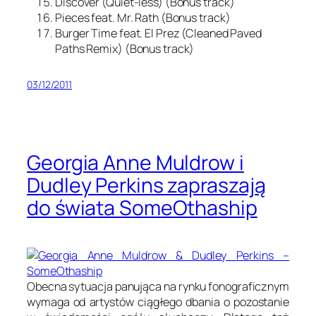
Discover (Quiet-less) (Bonus track)
Pieces feat. Mr. Rath (Bonus track)
Burger Time feat. El Prez (Cleaned Paved
Paths Remix) (Bonus track)
03/12/2011
Georgia Anne Muldrow i
Dudley Perkins zapraszają
do świata SomeOthaship
Obecna sytuacja panująca na rynku fonograficznym
wymaga od artystów ciągłego dbania o pozostanie