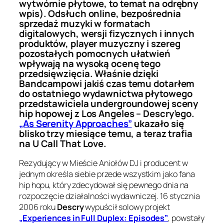
wytwórnie płytowe, to temat na odrębny
wpis). Odsłuch online, bezpośrednia
sprzedaż muzyki w formatach
digitalowych, wersji fizycznych i innych
produktów, player muzyczny i szereg
pozostałych pomocnych ułatwień
wpływają na wysoką ocenę tego
przedsięwzięcia. Właśnie dzięki
Bandcampowi jakiś czas temu dotarłem
do ostatniego wydawnictwa płytowego
przedstawiciela undergroundowej sceny
hip hopowej z Los Angeles – Descry’ego.
„As Serenity Approaches”
ukazało się
blisko trzy miesiące temu, a teraz trafia
na U Call That Love.
Rezydujący w Mieście Aniołów DJ i producent w
jednym określa siebie przede wszystkim jako fana
hip hopu, który zdecydował się pewnego dnia na
rozpoczęcie działalności wydawniczej. 16 stycznia
2006 roku
Descry
wypuścił solowy projekt
„Experiences in Full Duplex: Episodes”
, powstały