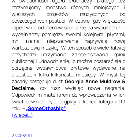
w świadomości ogółu słuchaczy. Dlatego też
otrzymujemy mnóstwo różnych mniejszych i
większych projektów muzycznych od
poszczególnych postaci. W czasie, gdy większość
raperów i producentów skupia się na wypuszczaniu
wypełniaczy pomiędzy swoimi kolejnymi płytami,
inni niemal nieprzerwanie nagrywają nową
wartościową muzykę. W ten sposób o wiele łatwiej
przychodzi utrzymanie zainteresowania opinii
publicznej i udowodnienie, iż można postarać się o
porządne wydawnictwa płytowe wydawane na
przestrzeni kilku-kilkunastu miesięcy. W myśl tej
zasady postępuje duet
Georgia Anne Muldrow &
Declaime
, co rusz wydając nowe nagrania.
Odpowiednim materiałem do wprowadzenia w ich
świat powinien być longplay z końca lutego 2010
roku –
„SomeOthaship”
.
(więcej…)
27/08/2011