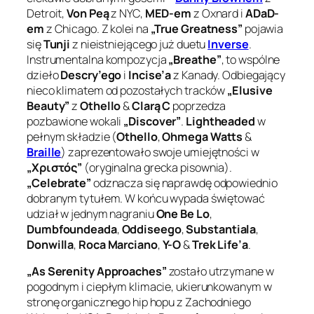
Detroit,
Von Peą
z NYC,
MED-em
z Oxnard i
ADaD-
em
z Chicago. Z kolei na
„True Greatness”
pojawia
się
Tunji
z nieistniejącego już duetu
Inverse
.
Instrumentalna kompozycja
„Breathe”
, to wspólne
dzieło
Descry’ego
i
Incise’a
z Kanady. Odbiegający
nieco klimatem od pozostałych tracków
„Elusive
Beauty”
z
Othello
&
Clarą C
poprzedza
pozbawione wokali
„Discover”
.
Lightheaded
w
pełnym składzie (
Othello
,
Ohmega Watts
&
Braille
) zaprezentowało swoje umiejętności w
„Χριστός”
(oryginalna grecka pisownia).
„Celebrate”
odznacza się naprawdę odpowiednio
dobranym tytułem. W końcu wypada świętować
udział w jednym nagraniu
One Be Lo
,
Dumbfoundeada
,
Oddiseego
,
Substantiala
,
Donwilla
,
Roca Marciano
,
Y-O
&
Trek Life’a
.
„As Serenity Approaches”
zostało utrzymane w
pogodnym i ciepłym klimacie, ukierunkowanym w
stronę organicznego hip hopu z Zachodniego