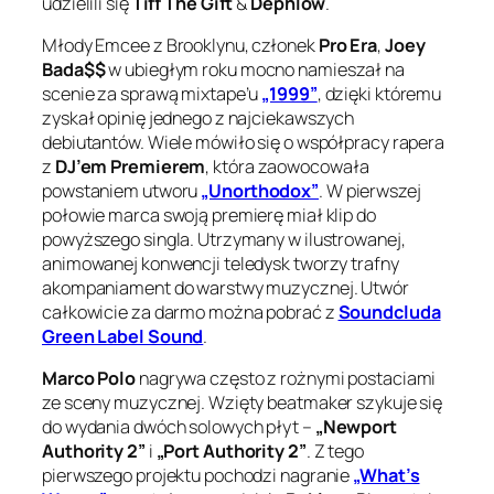
udzielili się
Tiff The Gift
&
Dephlow
.
Młody Emcee z Brooklynu, członek
Pro Era
,
Joey
Bada$$
w ubiegłym roku mocno namieszał na
scenie za sprawą mixtape’u
„1999”
, dzięki któremu
zyskał opinię jednego z najciekawszych
debiutantów. Wiele mówiło się o współpracy rapera
z
DJ’em Premierem
, która zaowocowała
powstaniem utworu
„Unorthodox”
. W pierwszej
połowie marca swoją premierę miał klip do
powyższego singla. Utrzymany w ilustrowanej,
animowanej konwencji teledysk tworzy trafny
akompaniament do warstwy muzycznej. Utwór
całkowicie za darmo można pobrać z
Soundcluda
Green Label Sound
.
Marco Polo
nagrywa często z rożnymi postaciami
ze sceny muzycznej. Wzięty beatmaker szykuje się
do wydania dwóch solowych płyt –
„Newport
Authority 2”
i
„Port Authority 2”
. Z tego
pierwszego projektu pochodzi nagranie
„What’s