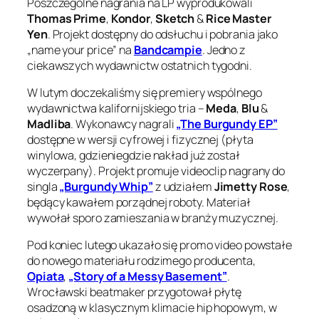
Poszczególne nagrania na LP wyprodukowali
Thomas Prime
,
Kondor
,
Sketch
&
Rice Master
Yen
. Projekt dostępny do odsłuchu i pobrania jako
„name your price”
na
Bandcampie
. Jedno z
ciekawszych wydawnictw ostatnich tygodni.
W lutym doczekaliśmy się premiery wspólnego
wydawnictwa kalifornijskiego tria –
Meda
,
Blu
&
Madliba
. Wykonawcy nagrali
„The Burgundy EP”
dostępne w wersji cyfrowej i fizycznej (płyta
winylowa, gdzieniegdzie nakład już został
wyczerpany). Projekt promuje videoclip nagrany do
singla
„Burgundy Whip”
z udziałem
Jimetty Rose
,
będący kawałem porządnej roboty. Materiał
wywołał sporo zamieszania w branży muzycznej.
Pod koniec lutego ukazało się promo video powstałe
do nowego materiału rodzimego producenta,
Opiata
,
„Story of a Messy Basement”
.
Wrocławski beatmaker przygotował płytę
osadzoną w klasycznym klimacie hip hopowym, w