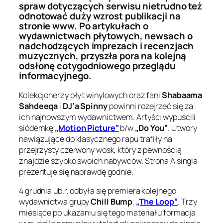
spraw dotyczących serwisu nietrudno też
odnotować duży wzrost publikacji na
stronie www. Po artykułach o
wydawnictwach płytowych, newsach o
nadchodzących imprezach i recenzjach
muzycznych, przyszła pora na kolejną
odsłonę cotygodniowego przeglądu
informacyjnego.
Kolekcjonerzy płyt winylowych oraz fani
Shabaama
Sahdeeqa
i
DJ’a Spinny
powinni rozejrzeć się za
ich najnowszym wydawnictwem. Artyści wypuścili
siódemkę
„Motion Picture”
b/w
„Do You”
. Utwory
nawiązujące do klasycznego rapu trafiły na
przejrzysty czerwony wosk, który z pewnością
znajdzie szybko swoich nabywców. Strona A singla
prezentuje się naprawdę godnie.
4 grudnia ub.r. odbyła się premiera kolejnego
wydawnictwa grupy
Chill Bump
,
„The Loop”
. Trzy
miesiące po ukazaniu się tego materiału formacja