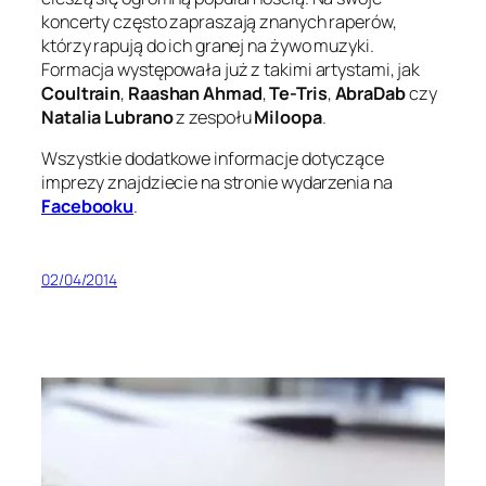
koncerty często zapraszają znanych raperów,
którzy rapują do ich granej na żywo muzyki.
Formacja występowała już z takimi artystami, jak
Coultrain
,
Raashan Ahmad
,
Te-Tris
,
AbraDab
czy
Natalia Lubrano
z zespołu
Miloopa
.
Wszystkie dodatkowe informacje dotyczące
imprezy znajdziecie na stronie wydarzenia na
Facebooku
.
02/04/2014