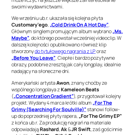
może liczyć na jeszcze większe zainteresowanie
swoimi wydawnictwami.
We wrześniu ub.r. ukazała się kolejna płyta
Customary’ego
,
„Cold Drink On A Hot Day”
.
Głównym singlem promującym album wybrano
„Ms.
Maybe”
, do którego powstał wcześniej videoclip. W
dalszej kolejności opublikowano również klip
stworzony
do tytułowego nagrania z LP
oraz
„Before You Leave”
. Ciepłe i bardzo pozytywne
obrazy, podobnie zresztą jak cały longplay, idealnie
nadający na słoneczne dni.
Amerykański artysta
Awon
, znany choćby ze
wspólnego longplaya z
Kameleon Beats
(
„Concentration Gradient”
), przygotował kolejny
projekt. Wydany 4 marca krótki album
„For The
Grimy (Searching For Soulville)”
stanowi follow-
up do poprzedniej płyty rapera,
„For The Grimy EP”
z końca ub.r. Za produkcję nagrań na materiale
odpowiadają
Rashard
,
Ak
&
JR Swift
, zaś gościnnie