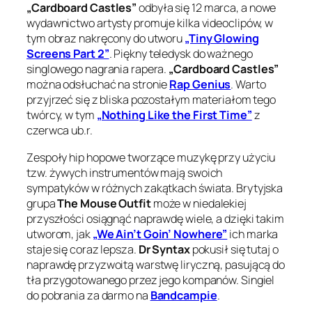
„Cardboard Castles”
odbyła się 12 marca, a nowe
wydawnictwo artysty promuje kilka videoclipów, w
tym obraz nakręcony do utworu
„Tiny Glowing
Screens Part 2”
. Piękny teledysk do ważnego
singlowego nagrania rapera.
„Cardboard Castles”
można odsłuchać na stronie
Rap Genius
. Warto
przyjrzeć się z bliska pozostałym materiałom tego
twórcy, w tym
„Nothing Like the First Time”
z
czerwca ub.r.
Zespoły hip hopowe tworzące muzykę przy użyciu
tzw. żywych instrumentów mają swoich
sympatyków w różnych zakątkach świata. Brytyjska
grupa
The Mouse Outfit
może w niedalekiej
przyszłości osiągnąć naprawdę wiele, a dzięki takim
utworom, jak
„We Ain’t Goin’ Nowhere”
ich marka
staje się coraz lepsza.
Dr Syntax
pokusił się tutaj o
naprawdę przyzwoitą warstwę liryczną, pasującą do
tła przygotowanego przez jego kompanów. Singiel
do pobrania za darmo na
Bandcampie
.