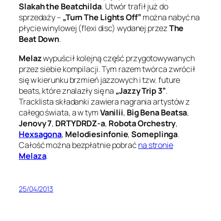
Slakah the Beatchilda
. Utwór trafił już do
sprzedaży –
„Turn The Lights Off”
można nabyć na
płycie winylowej (flexi disc) wydanej przez
The
Beat Down
.
Melaz
wypuścił kolejną część przygotowywanych
przez siebie kompilacji. Tym razem twórca zwrócił
się w kierunku brzmień jazzowych i tzw. future
beats, które znalazły się na
„Jazzy Trip 3”
.
Tracklista składanki zawiera nagrania artystów z
całego świata, a w tym
Vanilii
,
Big Bena Beatsa
,
Jenovy 7
,
DRTYDRDZ-a
,
Robota Orchestry
,
Hexsagona
,
Melodiesinfonie
,
Someplinga
.
Całość można bezpłatnie pobrać
na stronie
Melaza
.
25/04/2013