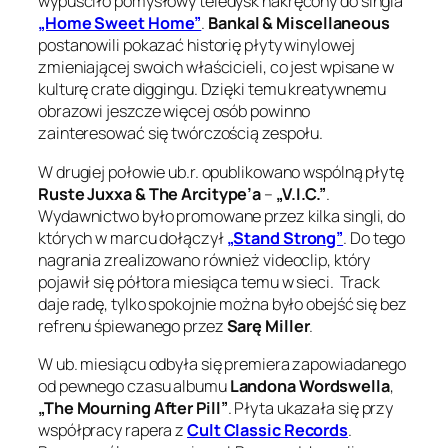
wypuściło pomysłowy teledysk nakręcony do singla
„Home Sweet Home”
.
Bankal & Miscellaneous
postanowili pokazać historię płyty winylowej
zmieniającej swoich właścicieli, co jest wpisane w
kulturę crate diggingu. Dzięki temu kreatywnemu
obrazowi jeszcze więcej osób powinno
zainteresować się twórczością zespołu.
W drugiej połowie ub.r. opublikowano wspólną płytę
Ruste Juxxa & The Arcitype’a
–
„V.I.C.”
.
Wydawnictwo było promowane przez kilka singli, do
których w marcu dołączył
„Stand Strong”
. Do tego
nagrania zrealizowano również videoclip, który
pojawił się półtora miesiąca temu w sieci. Track
daje radę, tylko spokojnie można było obejść się bez
refrenu śpiewanego przez
Sarę Miller
.
W ub. miesiącu odbyła się premiera zapowiadanego
od pewnego czasu albumu
Landona Wordswella
,
„The Mourning After Pill”
. Płyta ukazała się przy
współpracy rapera z
Cult Classic Records
.