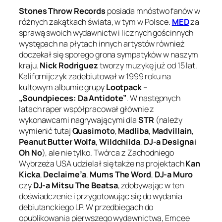
Stones Throw Records
posiada mnóstwo fanów w
różnych zakątkach świata, w tym w Polsce.
MED
za
sprawą swoich wydawnictw i licznych gościnnych
występach na płytach innych artystów również
doczekał się sporego grona sympatyków w naszym
kraju.
Nick Rodriguez
tworzy muzykę już od 15 lat.
Kalifornijczyk zadebiutował w 1999 roku na
kultowym albumie grupy
Lootpack
–
„Soundpieces: Da Antidote”
. W następnych
latach raper współpracował głównie z
wykonawcami nagrywającymi dla
STR
(należy
wymienić tutaj
Quasimoto
,
Madliba
,
Madvillain
,
Peanut Butter Wolfa
,
Wildchilda
,
DJ-a Designa
i
Oh No
), ale nie tylko. Twórca z Zachodniego
Wybrzeża USA udzielał się także na projektach
Kan
Kicka
,
Declaime’a
,
Mums The Word
,
DJ-a Muro
czy
DJ-a Mitsu The Beatsa
, zdobywając w ten
doświadczenie i przygotowując się do wydania
debiutanckiego LP. W przedbiegach do
opublikowania pierwszego wydawnictwa, Emcee