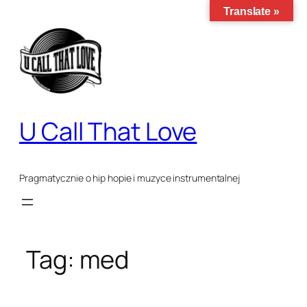
Przejdź
Translate »
do
treści
U Call That Love
Pragmatycznie o hip hopie i muzyce instrumentalnej
Tag:
med