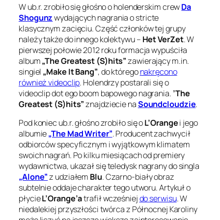
W ub.r. zrobiło się głośno o holenderskim crew
Da
Shogunz
wydających nagrania o stricte
klasycznym zacięciu. Część członków tej grupy
należy także do innego kolektywu –
Het VerZet
. W
pierwszej połowie 2012 roku formacja wypuściła
album
„The Greatest (S)hits”
zawierający m.in.
singiel
„Make It Bang”
, do którego
nakręcono
również videoclip
. Holendrzy postarali się o
videoclip dot ego boom bapowego nagrania.
’The
Greatest (S)hits”
znajdziecie na
Soundcloudzie
.
Pod koniec ub.r. głośno zrobiło się o
L’Orange
i jego
albumie
„The Mad Writer”
. Producent zachwycił
odbiorców specyficznym i wyjątkowym klimatem
swoich nagrań. Po kilku miesiącach od premiery
wydawnictwa, ukazał się teledysk nagrany do singla
„Alone”
z udziałem
Blu
. Czarno-biały obraz
subtelnie oddaje charakter tego utworu. Artykuł o
płycie
L’Orange’a
trafił wcześniej
do serwisu
. W
niedalekiej przyszłości twórca z Północnej Karoliny