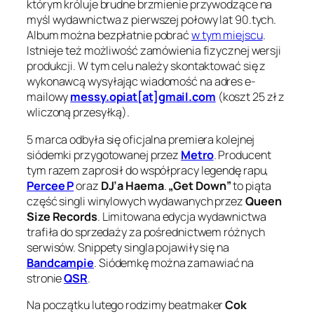
którym króluje brudne brzmienie przywodzące na
myśl wydawnictwa z pierwszej połowy lat 90.tych.
Album można bezpłatnie pobrać
w tym miejscu
.
Istnieje też możliwość zamówienia fizycznej wersji
produkcji. W tym celu należy skontaktować się z
wykonawcą wysyłając wiadomość na adres e-
mailowy
messy.opiat[at]gmail.com
(koszt 25 zł z
wliczoną przesyłką).
5 marca odbyła się oficjalna premiera kolejnej
siódemki przygotowanej przez
Metro
. Producent
tym razem zaprosił do współpracy legendę rapu,
Percee P
oraz
DJ’a Haema
.
„Get Down”
to piąta
część singli winylowych wydawanych przez
Queen
Size Records
. Limitowana edycja wydawnictwa
trafiła do sprzedaży za pośrednictwem różnych
serwisów. Snippety singla pojawiły się na
Bandcampie
. Siódemkę można zamawiać na
stronie
QSR
.
Na początku lutego rodzimy beatmaker
Cok