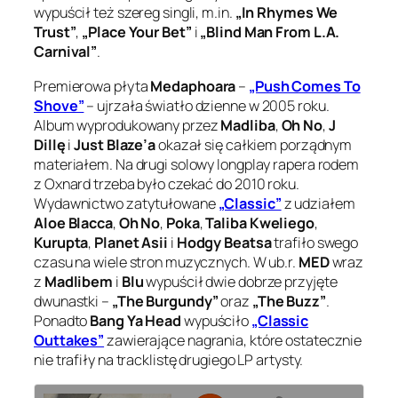
wypuścił też szereg singli, m.in.
„In Rhymes We
Trust”
,
„Place Your Bet”
i
„Blind Man From L.A.
Carnival”
.
Premierowa płyta
Medaphoara
–
„Push Comes To
Shove”
– ujrzała światło dzienne w 2005 roku.
Album wyprodukowany przez
Madliba
,
Oh No
,
J
Dillę
i
Just Blaze’a
okazał się całkiem porządnym
materiałem. Na drugi solowy longplay rapera rodem
z Oxnard trzeba było czekać do 2010 roku.
Wydawnictwo zatytułowane
„Classic”
z udziałem
Aloe Blacca
,
Oh No
,
Poka
,
Taliba Kweliego
,
Kurupta
,
Planet Asii
i
Hodgy Beatsa
trafiło swego
czasu na wiele stron muzycznych. W ub.r.
MED
wraz
z
Madlibem
i
Blu
wypuścił dwie dobrze przyjęte
dwunastki –
„The Burgundy”
oraz
„The Buzz”
.
Ponadto
Bang Ya Head
wypuściło
„Classic
Outtakes”
zawierające nagrania, które ostatecznie
nie trafiły na tracklistę drugiego LP artysty.