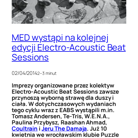
MED wystąpi na kolejnej
edycji Electro-Acoustic Beat
Sessions
02/04/2014
2–3 minut
Imprezy organizowane przez kolektyw
Electro-Acoustic Beat Sessions zawsze
przynoszą wyborną strawę dla duszy i
ciała. W dotychczasowych wydaniach
tego cyklu wraz z EABS wystąpili m.in.
Tomasz Andersen, Te-Tris, W.E.N.A.,
Paulina Przybysz, Raashan Ahmad,
Coultrain
i
Jeru The Damaja
. Już 10
kwietnia we wrocławskim klubie Puzzle