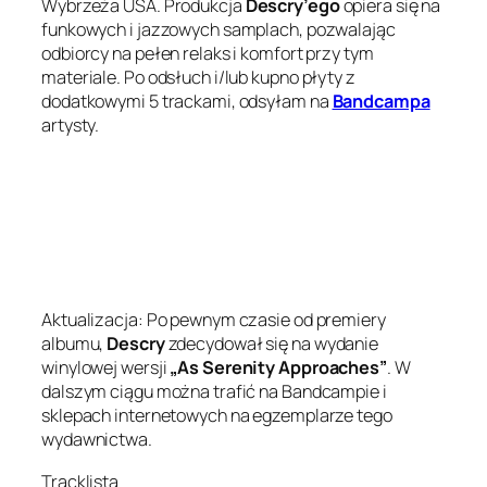
Wybrzeża USA. Produkcja
Descry’ego
opiera się na
funkowych i jazzowych samplach, pozwalając
odbiorcy na pełen relaks i komfort przy tym
materiale. Po odsłuch i/lub kupno płyty z
dodatkowymi 5 trackami, odsyłam na
Bandcampa
artysty.
Aktualizacja: Po pewnym czasie od premiery
albumu,
Descry
zdecydował się na wydanie
winylowej wersji
„As Serenity Approaches”
. W
dalszym ciągu można trafić na Bandcampie i
sklepach internetowych na egzemplarze tego
wydawnictwa.
Tracklista