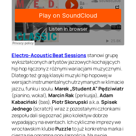
Electro-Acoustic Beat Sessions
stanowi grupę
wykształconych artystów jazzowych kochających
hip hop łączony z różnymi wariacjami muzycznymi.
Dlatego też grają klasyki muzyki hip hopowej w
wersjach instrumentalnych utrzymanych w klimacie
jazzu, funku i soulu.
Marek „Student A” Pędziwiatr
(pianino, wokal),
Marcin Rak
(perkusja),
Adam
Kabaciński
(bas),
Piotr Skorupski
a.k.a.
Spisek
Jednego
(scratch) wraz z pozostałymi członkami
zespołu dali się poznać jako kolektyw dobrze
wypadający na eventach. Ich cykliczne imprezy we
wrocławskim klubie
Puzzle
to już konkretna marka i
cieszą się ogromną popularnością. Na swoje