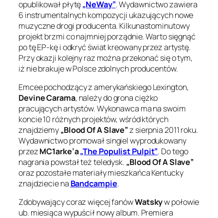
opublikował płytę
„NeWay”
. Wydawnictwo zawiera
6 instrumentalnych kompozycji ukazujących nowe
muzyczne drogi producenta. Kilkunastominutowy
projekt brzmi co najmniej porządnie. Warto sięgnąć
po tę EP-kę i odkryć świat kreowany przez artystę.
Przy okazji kolejny raz można przekonać się o tym,
iż nie brakuje w Polsce zdolnych producentów.
Emcee pochodzący z amerykańskiego Lexington,
Devine Carama
, należy do grona ciężko
pracujących artystów. Wykonawca ma na swoim
koncie 10 różnych projektów, wśród których
znajdziemy
„Blood Of A Slave”
z sierpnia 2011 roku.
Wydawnictwo promował singiel wyprodukowany
przez
MC1arke’a
„The Populist Pulpit”
. Do tego
nagrania powstał też teledysk.
„Blood Of A Slave”
oraz pozostałe materiały mieszkańca Kentucky
znajdziecie na
Bandcampie
.
Zdobywający coraz więcej fanów
Watsky
w połowie
ub. miesiąca wypuścił nowy album. Premiera