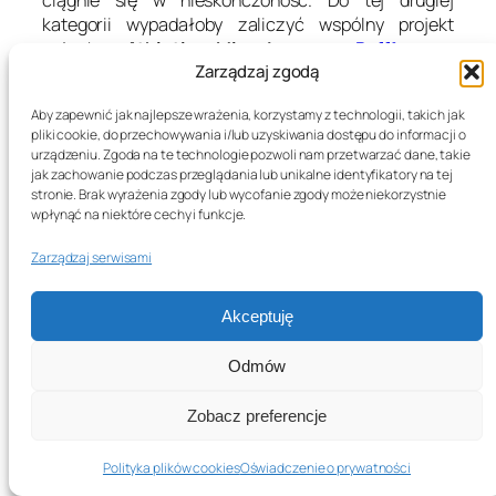
kategorii wypadałoby zaliczyć wspólny projekt
członka
Athletic Mic League
,
Buff1
oraz
Zarządzaj zgodą
reprezentanta
Beat Junkies
,
DJ’a Rhettmatica
,
którzy pod koniec ub.r. wydali longplay
Aby zapewnić jak najlepsze wrażenia, korzystamy z technologii, takich jak
zatytułowany
„Crown Royale”
.
pliki cookie, do przechowywania i/lub uzyskiwania dostępu do informacji o
(więcej…)
urządzeniu. Zgoda na te technologie pozwoli nam przetwarzać dane, takie
jak zachowanie podczas przeglądania lub unikalne identyfikatory na tej
stronie. Brak wyrażenia zgody lub wycofanie zgody może niekorzystnie
wpłynąć na niektóre cechy i funkcje.
11/02/2011
Zarządzaj serwisami
Akceptuję
The Alchemist i Oh No
Odmów
roztaczają gangrenę
Zobacz preferencje
Polityka plików cookies
Oświadczenie o prywatności
Dzisiejszy wieczór i noc przypada na huczne święto