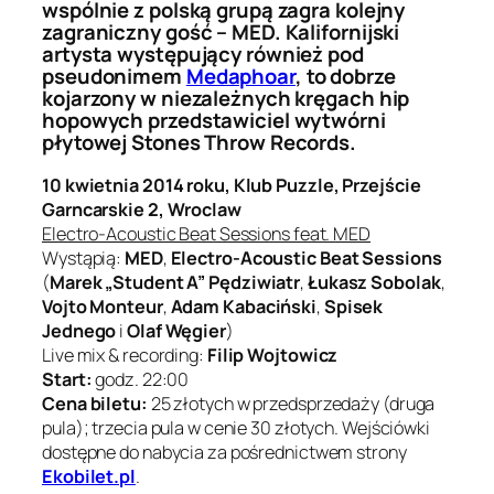
wspólnie z polską grupą zagra kolejny
zagraniczny gość – MED. Kalifornijski
artysta występujący również pod
pseudonimem
Medaphoar
, to dobrze
kojarzony w niezależnych kręgach hip
hopowych przedstawiciel wytwórni
płytowej Stones Throw Records.
10 kwietnia 2014 roku, Klub Puzzle, Przejście
Garncarskie 2, Wroclaw
Electro-Acoustic Beat Sessions feat. MED
Wystąpią:
MED
,
Electro-Acoustic Beat Sessions
(
Marek „Student A” Pędziwiatr
,
Łukasz Sobolak
,
Vojto Monteur
,
Adam Kabaciński
,
Spisek
Jednego
i
Olaf Węgier
)
Live mix & recording:
Filip Wojtowicz
Start:
godz. 22:00
Cena biletu:
25 złotych w przedsprzedaży (druga
pula); trzecia pula w cenie 30 złotych. Wejściówki
dostępne do nabycia za pośrednictwem strony
Ekobilet.pl
.