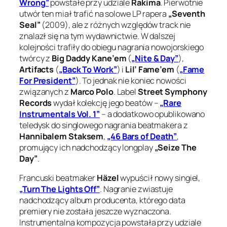
Wrong”
powstałe przy udziale
Rakima
. Pierwotnie
utwór ten miał trafić na solowe LP rapera
„Seventh
Seal”
(2009), ale z różnych względów track nie
znalazł się na tym wydawnictwie. W dalszej
kolejności trafiły do obiegu nagrania nowojorskiego
twórcy z
Big Daddy Kane’em
(
„Nite & Day”
),
Artifacts
(
„Back To Work”
) i
Lil’ Fame’em
(
„Fame
For President”
). To jednak nie koniec nowości
związanych z
Marco Polo
. Label
Street Symphony
Records
wydał kolekcję jego beatów –
„Rare
Instrumentals Vol. 1”
– a dodatkowo opublikowano
teledysk do singlowego nagrania beatmakera z
Hannibalem Staksem
,
„46 Bars of Death”
,
promujący ich nadchodzący longplay
„Seize The
Day”
.
Francuski beatmaker
Häzel
wypuścił nowy singiel,
„Turn The Lights Off”
. Nagranie zwiastuje
nadchodzący album producenta, którego data
premiery nie została jeszcze wyznaczona.
Instrumentalna kompozycja powstała przy udziale