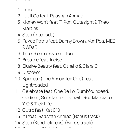
Intro
Let It Go feat. Raashan Ahmad
Money Won’t feat. TiRon, Outasight & Theo
Martins
Stop (Interlude)
Paved Paths feat. Danny Brown, Von Pea, MED
& ADaD
True Greatness feat. Tunji
Breathe feat. Incise
Elusive Beauty feat. Othello & Clara C
Discover
Χριστός (The Annointed One) feat.
Lightheaded
Celebrate feat. One Be Lo, Dumbfoundead,
Oddisee, Substantial, Donwill, Roc Marciano,
Y-O & Trek Life
Outro feat. Kat 010
If I feat. Raashan Ahmad (Bonus track)
Stop (Kendrick-less) (Bonus track)