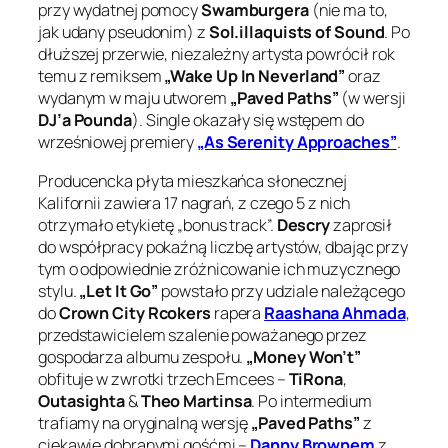
przy wydatnej pomocy
Swamburgera
(nie ma to,
jak udany pseudonim) z
Sol.illaquists of Sound
. Po
dłuższej przerwie, niezależny artysta powrócił rok
temu z remiksem
„Wake Up In Neverland”
oraz
wydanym w maju utworem
„Paved Paths”
(w wersji
DJ’a Pounda
). Single okazały się wstępem do
wrześniowej premiery
„As Serenity Approaches”
.
Producencka płyta mieszkańca słonecznej
Kalifornii zawiera 17 nagrań, z czego 5 z nich
otrzymało etykietę „bonus track”.
Descry
zaprosił
do współpracy pokaźną liczbę artystów, dbając przy
tym o odpowiednie zróżnicowanie ich muzycznego
stylu.
„Let It Go”
powstało przy udziale należącego
do
Crown City Rcokers
rapera
Raashana Ahmada
,
przedstawicielem szalenie poważanego przez
gospodarza albumu zespołu.
„Money Won’t”
obfituje w zwrotki trzech Emcees –
TiRona
,
Outasighta
&
Theo Martinsa
. Po intermedium
trafiamy na oryginalną wersję
„Paved Paths”
z
ciekawie dobranymi gośćmi –
Danny Brownem
z