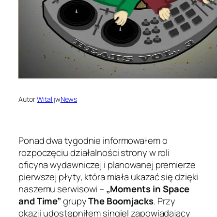
Autor:
Witalij
w
News
Ponad dwa tygodnie informowałem o
rozpoczęciu działalności strony w roli
oficyna wydawniczej i planowanej premierze
pierwszej płyty, która miała ukazać się dzięki
naszemu serwisowi –
„Moments in Space
and Time”
grupy
The Boomjacks
. Przy
okazji udostępniłem singiel zapowiadający