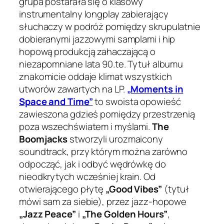
grupa postarała się o klasowy
instrumentalny longplay zabierający
słuchaczy w podróż pomiędzy skrupulatnie
dobieranymi jazzowymi samplami i hip
hopową produkcją zahaczającą o
niezapomniane lata 90.te. Tytuł albumu
znakomicie oddaje klimat wszystkich
utworów zawartych na LP.
„Moments in
Space and Time”
to swoista opowieść
zawieszona gdzieś pomiędzy przestrzenią
poza wszechświatem i myślami.
The
Boomjacks
stworzyli urozmaicony
soundtrack, przy którym można zarówno
odpocząć, jak i odbyć wędrówkę do
nieodkrytych wcześniej krain. Od
otwierającego płytę
„Good Vibes”
(tytuł
mówi sam za siebie), przez jazz-hopowe
„Jazz Peace”
i
„The Golden Hours”
,