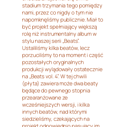
stadium trzymania tego pomiędzy
nami, przez co nigdy o tym nie
napomknęliśmy publicznie. Miał to
być projekt spełniający większą
rolę niż instrumentalny album w
stylu naszej serii „Beats”.
Ustaliliśmy kilka beatów, lecz
porzuciliśmy to na moment i część
pozostałych oryginalnych
produkcji wylądowały ostatecznie
na „Beats vol. 4”. W tej chwili
(płyta) zawiera może dwa beaty
będące do pewnego stopnia
przearanżowane ze
wcześniejszych wersji, i kilka
innych beatów, nad którymi
siedzieliśmy, czekających na
projekt odpowiednio pasujący im