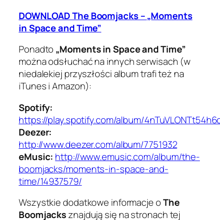
DOWNLOAD The Boomjacks – „Moments
in Space and Time”
Ponadto
„Moments in Space and Time”
można odsłuchać na innych serwisach (w
niedalekiej przyszłości album trafi też na
iTunes i Amazon):
Spotify:
https://play.spotify.com/album/4nTuVLONTt54h
Deezer:
http://www.deezer.com/album/7751932
eMusic:
http://www.emusic.com/album/the-
boomjacks/moments-in-space-and-
time/14937579/
Wszystkie dodatkowe informacje o
The
Boomjacks
znajdują się na stronach tej