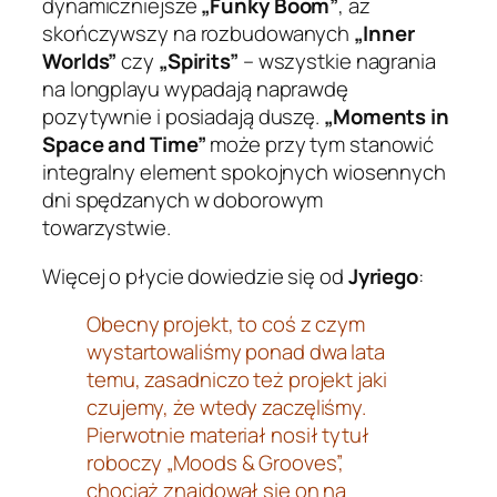
dynamiczniejsze
„Funky Boom”
, aż
skończywszy na rozbudowanych
„Inner
Worlds”
czy
„Spirits”
– wszystkie nagrania
na longplayu wypadają naprawdę
pozytywnie i posiadają duszę.
„Moments in
Space and Time”
może przy tym stanowić
integralny element spokojnych wiosennych
dni spędzanych w doborowym
towarzystwie.
Więcej o płycie dowiedzie się od
Jyriego
:
Obecny projekt, to coś z czym
wystartowaliśmy ponad dwa lata
temu, zasadniczo też projekt jaki
czujemy, że wtedy zaczęliśmy.
Pierwotnie materiał nosił tytuł
roboczy „Moods & Grooves”,
chociaż znajdował się on na