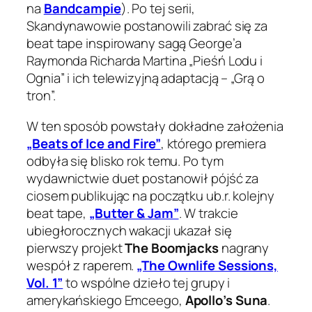
na
Bandcampie
). Po tej serii,
Skandynawowie postanowili zabrać się za
beat tape inspirowany sagą George’a
Raymonda Richarda Martina „Pieśń Lodu i
Ognia” i ich telewizyjną adaptacją – „Grą o
tron”.
W ten sposób powstały dokładne założenia
„Beats of Ice and Fire”
, którego premiera
odbyła się blisko rok temu. Po tym
wydawnictwie duet postanowił pójść za
ciosem publikując na początku ub.r. kolejny
beat tape,
„Butter & Jam”
. W trakcie
ubiegłorocznych wakacji ukazał się
pierwszy projekt
The Boomjacks
nagrany
wespół z raperem.
„The Ownlife Sessions,
Vol. 1”
to wspólne dzieło tej grupy i
amerykańskiego Emceego,
Apollo’s Suna
.