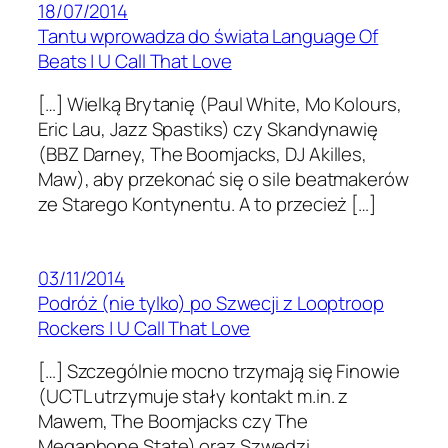
18/07/2014
Tantu wprowadza do świata Language Of
Beats | U Call That Love
[…] Wielką Brytanię (Paul White, Mo Kolours,
Eric Lau, Jazz Spastiks) czy Skandynawię
(BBZ Darney, The Boomjacks, DJ Akilles,
Maw), aby przekonać się o sile beatmakerów
ze Starego Kontynentu. A to przecież […]
03/11/2014
Podróż (nie tylko) po Szwecji z Looptroop
Rockers | U Call That Love
[…] Szczególnie mocno trzymają się Finowie
(UCTL utrzymuje stały kontakt m.in. z
Mawem, The Boomjacks czy The
Megaphone State) oraz Szwedzi,