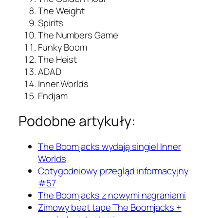
The Weight
Spirits
The Numbers Game
Funky Boom
The Heist
ADAD
Inner Worlds
Endjam
Podobne artykuły:
The Boomjacks wydają singiel Inner
Worlds
Cotygodniowy przegląd informacyjny
#57
The Boomjacks z nowymi nagraniami
Zimowy beat tape The Boomjacks +