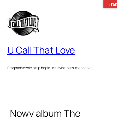
Przejdź
Tran
do
treści
U Call That Love
Pragmatycznie o hip hopie i muzyce instrumentalnej
Nowy album The