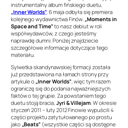
instrumentalny album fińskiego duetu,
„Inner Worlds”
. 6 maja odbyła się premiera
kolejnego wydawnictwa Finów.
„Moments in
Space and Time”
to nasz debiut w roli
współwydawców, z czego jesteśmy
naprawdę dumni. Poniżej znajdziecie
szczegółowe informacje dotyczące tego
materiału.
Sylwetka skandynawskiej formacji została
już przedstawiona na łamach strony przy
artykule o
„Inner Worlds”
, więc tym razem
ograniczę się do podania najważniejszych
faktów o tej grupie. Za powstaniem tego
duetu stoją bracia,
Jyri & Villejam
. W okresie
styczeń 2011 – luty 2012 Finowie wypuścili 4
części projektu zatytułowanego po prostu
jako
„Beats”
(wszystkie części są dostępne