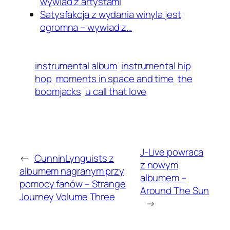
wywiad z artystami
Satysfakcja z wydania winyla jest
ogromna – wywiad z…
instrumental album
instrumental hip
hop
moments in space and time
the
boomjacks
u call that love
J-Live powraca
←
CunninLynguists z
z nowym
albumem nagranym przy
albumem –
pomocy fanów – Strange
Around The Sun
Journey Volume Three
→