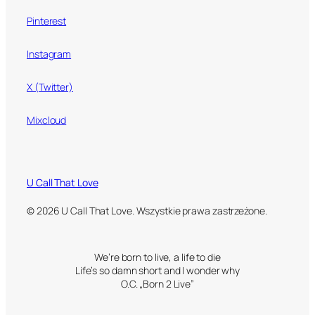
Pinterest
Instagram
X (Twitter)
Mixcloud
U Call That Love
© 2026 U Call That Love. Wszystkie prawa zastrzeżone.
We’re born to live, a life to die
Life’s so damn short and I wonder why
O.C. „Born 2 Live”