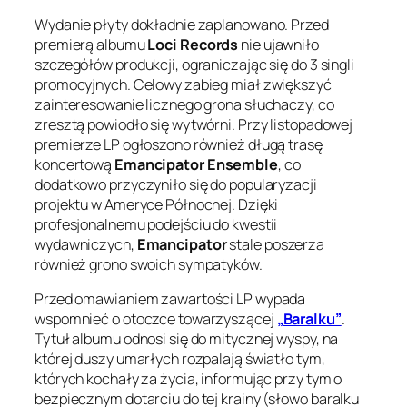
Wydanie płyty dokładnie zaplanowano. Przed
premierą albumu
Loci Records
nie ujawniło
szczegółów produkcji, ograniczając się do 3 singli
promocyjnych. Celowy zabieg miał zwiększyć
zainteresowanie licznego grona słuchaczy, co
zresztą powiodło się wytwórni. Przy listopadowej
premierze LP ogłoszono również długą trasę
koncertową
Emancipator Ensemble
, co
dodatkowo przyczyniło się do popularyzacji
projektu w Ameryce Północnej. Dzięki
profesjonalnemu podejściu do kwestii
wydawniczych,
Emancipator
stale poszerza
również grono swoich sympatyków.
Przed omawianiem zawartości LP wypada
wspomnieć o otoczce towarzyszącej
„Baralku”
.
Tytuł albumu odnosi się do mitycznej wyspy, na
której duszy umarłych rozpalają światło tym,
których kochały za życia, informując przy tym o
bezpiecznym dotarciu do tej krainy (słowo
baralku