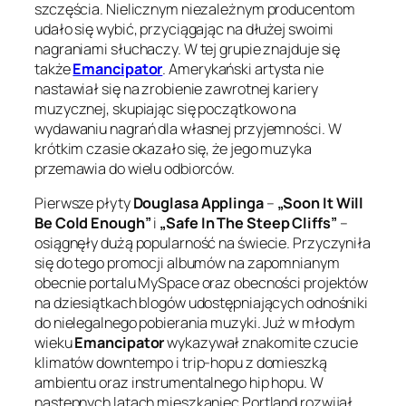
szczęścia. Nielicznym niezależnym producentom
udało się wybić, przyciągając na dłużej swoimi
nagraniami słuchaczy. W tej grupie znajduje się
także
Emancipator
. Amerykański artysta nie
nastawiał się na zrobienie zawrotnej kariery
muzycznej, skupiając się początkowo na
wydawaniu nagrań dla własnej przyjemności. W
krótkim czasie okazało się, że jego muzyka
przemawia do wielu odbiorców.
Pierwsze płyty
Douglasa Applinga
–
„Soon It Will
Be Cold Enough”
i
„Safe In The Steep Cliffs”
–
osiągnęły dużą popularność na świecie. Przyczyniła
się do tego promocji albumów na zapomnianym
obecnie portalu MySpace oraz obecności projektów
na dziesiątkach blogów udostępniających odnośniki
do nielegalnego pobierania muzyki. Już w młodym
wieku
Emancipator
wykazywał znakomite czucie
klimatów downtempo i trip-hopu z domieszką
ambientu oraz instrumentalnego hip hopu. W
następnych latach mieszkaniec Portland rozwijał