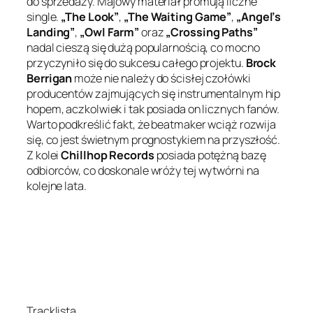
do sprzedaży. Majowy materiał promują liczne
single.
„The Look”
,
„The Waiting Game”
,
„Angel’s
Landing”
,
„Owl Farm”
oraz
„Crossing Paths”
nadal cieszą się dużą popularnością, co mocno
przyczyniło się do sukcesu całego projektu.
Brock
Berrigan
może nie należy do ścisłej czołówki
producentów zajmujących się instrumentalnym hip
hopem, aczkolwiek i tak posiada on licznych fanów.
Warto podkreślić fakt, że beatmaker wciąż rozwija
się, co jest świetnym prognostykiem na przyszłość.
Z kolei
Chillhop Records
posiada potężną bazę
odbiorców, co doskonale wróży tej wytwórni na
kolejne lata.
Tracklista