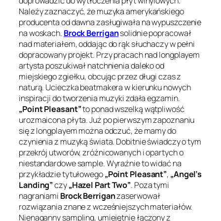
doprowadzić do wytłoczenia płyt winylowych.
Należy zaznaczyć, że muzyka amerykańskiego
producenta od dawna zasługiwała na wypuszczenie
na woskach.
Brock Berrigan
solidnie popracował
nad materiałem, oddając do rąk słuchaczy w pełni
dopracowany projekt. Przy pracach nad longplayem
artysta poszukiwał natchnienia daleko od
miejskiego zgiełku, obcując przez długi czas z
naturą. Ucieczka beatmakera w kierunku nowych
inspiracji do tworzenia muzyki zdała egzamin.
„Point Pleasant”
to ponad wszelką wątpliwość
urozmaicona płyta. Już po pierwszym zapoznaniu
się z longplayem można odczuć, że mamy do
czynienia z muzyką świata. Dobitnie świadczy o tym
przekrój utworów, zróżnicowanych i opartych o
niestandardowe sample. Wyraźnie to widać na
przykładzie tytułowego
„Point Pleasant”
,
„Angel’s
Landing”
czy
„Hazel Part Two”
. Poza tymi
nagraniami
Brock Berrigan
zaserwował
rozwiązania znane z wcześniejszych materiałów.
Nienaganny sampling, umiejętnie łączony z