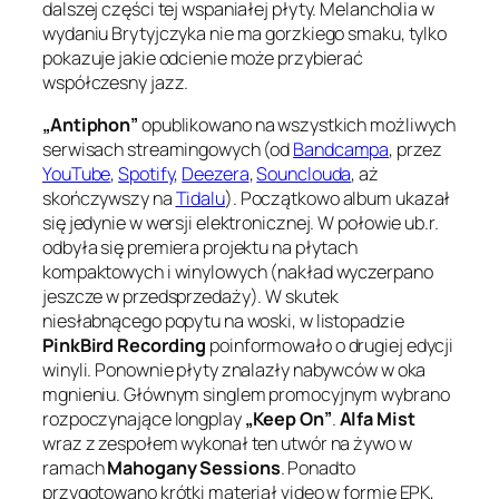
dalszej części tej wspaniałej płyty. Melancholia w
wydaniu Brytyjczyka nie ma gorzkiego smaku, tylko
pokazuje jakie odcienie może przybierać
współczesny jazz.
„Antiphon”
opublikowano na wszystkich możliwych
serwisach streamingowych (od
Bandcampa
, przez
YouTube
,
Spotify
,
Deezera
,
Sounclouda
, aż
skończywszy na
Tidalu
). Początkowo album ukazał
się jedynie w wersji elektronicznej. W połowie ub.r.
odbyła się premiera projektu na płytach
kompaktowych i winylowych (nakład wyczerpano
jeszcze w przedsprzedaży). W skutek
niesłabnącego popytu na woski, w listopadzie
PinkBird Recording
poinformowało o drugiej edycji
winyli. Ponownie płyty znalazły nabywców w oka
mgnieniu. Głównym singlem promocyjnym wybrano
rozpoczynające longplay
„Keep On”
.
Alfa Mist
wraz z zespołem wykonał ten utwór na żywo w
ramach
Mahogany Sessions
. Ponadto
przygotowano krótki materiał video w formie EPK,