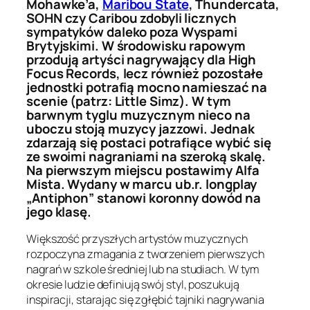
Mohawke’a,
Maribou State
, Thundercata,
SOHN czy Caribou zdobyli licznych
sympatyków daleko poza Wyspami
Brytyjskimi. W środowisku rapowym
przodują artyści nagrywający dla High
Focus Records, lecz również pozostałe
jednostki potrafią mocno namieszać na
scenie (patrz: Little Simz). W tym
barwnym tyglu muzycznym nieco na
uboczu stoją muzycy jazzowi. Jednak
zdarzają się postaci potrafiące wybić się
ze swoimi nagraniami na szeroką skalę.
Na pierwszym miejscu postawimy Alfa
Mista. Wydany w marcu ub.r. longplay
„Antiphon” stanowi koronny dowód na
jego klasę.
Większość przyszłych artystów muzycznych
rozpoczyna zmagania z tworzeniem pierwszych
nagrań w szkole średniej lub na studiach. W tym
okresie ludzie definiują swój styl, poszukują
inspiracji, starając się zgłębić tajniki nagrywania