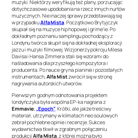
muzyki. Niektórzy weryfikują też plany, porzucając
dotychczasowe upodobania na rzecz innych nurtów
muzycznych. Nie inaczej sprawy przedstawiają się
w przypadku
Alfa Mista
. Początkowo Brytyjczyk
skupiał się na muzyce hip hopowej i grime’ie. Po
dokładnym poznaniu samplingu pochodzący z
Londynu twórca skupił się na dokładnej eksploracji
jazzu i muzyki filmowej. Wizjonerzy pokroju Milesa
Davisa i Hansa Zimmera stali się wzorami do
naśladowania dla przyszłego kompozytora i
producenta. Po nauce gry na pianinie i pozostałych
instrumentach,
Alfa Mist
zwrócił się w stronę
nagrywania autorskich utworów.
Pierwszym godnym odnotowania projektem
londyńczyka była wspólna EP-ka nagrana z
Emmavie
,
„Epoch”
. Krótki, ale jakże treściwy
materiał, utrzymany w klimatach neo soulowych
zebrał pochlebne opinie i recenzje. Sukces
wydawnictwa tkwił w zgrabnym połączeniu
produkcji
Alfa Mista
, z której można było