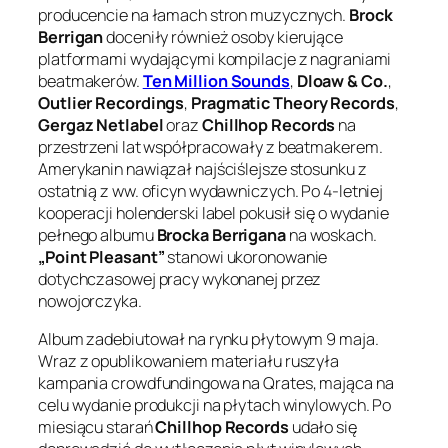
producencie na łamach stron muzycznych.
Brock
Berrigan
doceniły również osoby kierujące
platformami wydającymi kompilacje z nagraniami
beatmakerów.
Ten Million Sounds
,
Dloaw & Co.
,
Outlier Recordings
,
Pragmatic Theory Records
,
Gergaz Netlabel
oraz
Chillhop Records
na
przestrzeni lat współpracowały z beatmakerem.
Amerykanin nawiązał najściślejsze stosunku z
ostatnią z ww. oficyn wydawniczych. Po 4-letniej
kooperacji holenderski label pokusił się o wydanie
pełnego albumu
Brocka Berrigana
na woskach.
„Point Pleasant”
stanowi ukoronowanie
dotychczasowej pracy wykonanej przez
nowojorczyka.
Album zadebiutował na rynku płytowym 9 maja.
Wraz z opublikowaniem materiału ruszyła
kampania crowdfundingowa na Qrates, mająca na
celu wydanie produkcji na płytach winylowych. Po
miesiącu starań
Chillhop Records
udało się