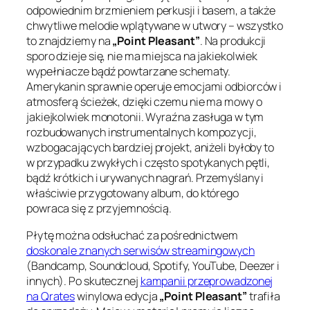
odpowiednim brzmieniem perkusji i basem, a także
chwytliwe melodie wplątywane w utwory – wszystko
to znajdziemy na
„Point Pleasant”
. Na produkcji
sporo dzieje się, nie ma miejsca na jakiekolwiek
wypełniacze bądź powtarzane schematy.
Amerykanin sprawnie operuje emocjami odbiorców i
atmosferą ścieżek, dzięki czemu nie ma mowy o
jakiejkolwiek monotonii. Wyraźna zasługa w tym
rozbudowanych instrumentalnych kompozycji,
wzbogacających bardziej projekt, aniżeli byłoby to
w przypadku zwykłych i często spotykanych pętli,
bądź krótkich i urywanych nagrań. Przemyślany i
właściwie przygotowany album, do którego
powraca się z przyjemnością.
Płytę można odsłuchać za pośrednictwem
doskonale znanych serwisów streamingowych
(Bandcamp, Soundcloud, Spotify, YouTube, Deezer i
innych). Po skutecznej
kampanii przeprowadzonej
na Qrates
winylowa edycja
„Point Pleasant”
trafiła