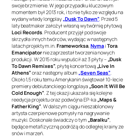
swoje brzmienie. W jego przypadku kluczowym
momentem był 2013 rok, i to nie tylko ze względu na
wydany wtedy longplay
„Dusk To Dawn”
. Przed 5
laty beatmaker założył własną wytwórnię płytową
Loci Records
. Producent przyjął pod swoje
skrzydła innych twórców, wydając w następnych
latach projekty m.in.
Frameworksa
,
Nyma
i
Tora
.
Emancipator
nie zaprzestał tworzenia nowych
produkcji. W 2015 roku wypuścił aż 3 płyty –
„Dusk
To Dawn Remixes”
, płytę koncertową
„Live In
Athens”
oraz następny album
„Seven Seas”
.
Około 1,5 roku temu Amerykanin świętował 10-lecie
premiery debiutanckiego longplaya
„Soon It Will Be
Cold Enough”
. Z tej okazji ukazała się kolejne
reedycja projektu oraz podwójna EP-ka
„Maps &
Father King”
. W dalszym ciągu nieszablonowy
artysta czerpie nowe pomysły na nagrywanie
muzyki. Doskonale świadczy o tym
„Baralku”
,
będące metafizyczną podróżą do odległej krainy ze
snów i marzeń.