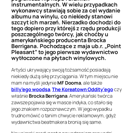
instrumentalnych. W wielu przypadkach
wykonawcy stawiają sobie za cel wydanie
albumu na winylu, co niekiedy stanowi
szczyt ich marzeń. Nierzadko dochodzi do
tego dopiero przy którejś z rzędu produkcji
poszczególnego twórcy, jak choćby u
amerykańskiego producenta Brocka
Berrigana. Pochodzące z maja ub.r. „Point
Pleasant” to jego pierwsze wydawnictwo
wytłoczone na płytach winylowych.
Artyści ukrywający swoją tożsamość posiadają
niekiedy dużą siłę przyciągania. W tym miejscu nie
mam na myśli jedynie
MF Dooma
, ale także
billy’ego woodsa
,
The Koreatown Oddity’ego
czy
właśnie
Brocka Berrigana
. Amerykański twórca
zawsze pojawia się w masce indyka, co stało się
jego znakiem rozpoznawczym. W jego wypadku
trudno mówić o tanim chwycie reklamowym, gdyż
wydawnictwa beatmakera bronią się same.