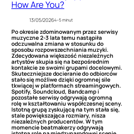
How Are You?
13/05/2026
4–5 minut
Po okresie zdominowanym przez serwisy
muzyczne 2-3 lata temu nastąpiła
odczuwalna zmiana w stosunku do
sposobu rozpowszechniania muzyki.
Zdecydowana większość niezależnych
artystów skupia się na bezpośrednim
kontakcie ze swoimi grupami docelowymi.
Skuteczniejsze docieranie do odbiorców
stało się możliwe dzięki ogromnej sile
tkwiącej w platformach streamingowych.
Spotify, Soundcloud, Bandcamp i
pozostałe serwisy odgrywają ogromną
rolę w kształtowaniu współczesnej sceny.
Istotną grupą zyskującą na tym stała się,
stale powiększająca rozmiary, nisza
niezależnych producentów. W tym
momencie beatmakerzy odgrywają
istotną rolę na międzynarodowej scenie