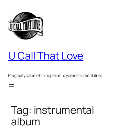
Przejdź
do
treści
U Call That Love
Pragmatycznie o hip hopie i muzyce instrumentalnej
Tag:
instrumental
album