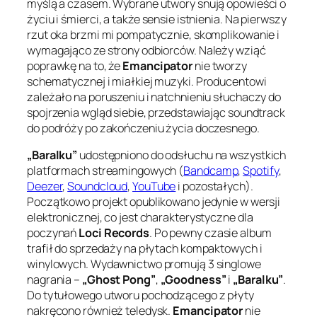
myślą a czasem. Wybrane utwory snują opowieści o
życiu i śmierci, a także sensie istnienia. Na pierwszy
rzut oka brzmi mi pompatycznie, skomplikowanie i
wymagająco ze strony odbiorców. Należy wziąć
poprawkę na to, że
Emancipator
nie tworzy
schematycznej i miałkiej muzyki. Producentowi
zależało na poruszeniu i natchnieniu słuchaczy do
spojrzenia wgląd siebie, przedstawiając soundtrack
do podróży po zakończeniu życia doczesnego.
„Baralku”
udostępniono do odsłuchu na wszystkich
platformach streamingowych (
Bandcamp
,
Spotify
,
Deezer
,
Soundcloud
,
YouTube
i pozostałych).
Początkowo projekt opublikowano jedynie w wersji
elektronicznej, co jest charakterystyczne dla
poczynań
Loci Records
. Po pewny czasie album
trafił do sprzedaży na płytach kompaktowych i
winylowych. Wydawnictwo promują 3 singlowe
nagrania –
„Ghost Pong”
,
„Goodness”
i
„Baralku”
.
Do tytułowego utworu pochodzącego z płyty
nakręcono również teledysk.
Emancipator
nie