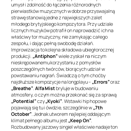
umysł i zdolność do łączenia różnorodnych
pierwiastków muzycznych w dobrze przyswajalną
strawę stanowią jedne z największych zalet
młodego brytyjskiego kompozytora. Przy udziale
licznych muzyków potrafił on naprowadzić ich na
właściwy tor muzyczny, nie zamykając całego
zespołu, i dając pełną swobodę działań.
Improwizacja to kolejna składowa ubiegłorocznej
produkcji.
„Antiphon”
wiele zyskał na niczym
nieskrępowanemu korzystaniu z pomysłów
poszczególnych twórców, biorących udział w
powstawaniu nagrań. Świadczą o tym choćby
najdłuższe kompozycje na longplayu –
„Errors”
oraz
„Breathe”
.
Alfa Mist
bryluje w budowaniu
atmosfery, o czym można przekonać się za sprawą
„Potential”
czy
„Kyoki”
. Wstawki hip hopowe
pojawiają się tu i ówdzie, szczególnie w
„7th
October”
. Jednak utworem najlepiej oddającym
klimat pełnego albumu jest
„Keep On”
.
Rozbudowany jazzowy singiel właściwie nadaje ton