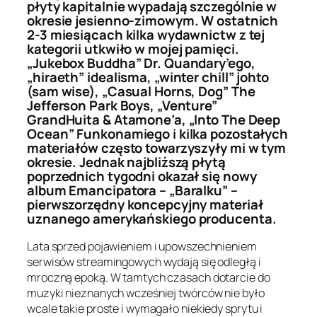
płyty kapitalnie wypadają szczególnie w
okresie jesienno-zimowym. W ostatnich
2-3 miesiącach kilka wydawnictw z tej
kategorii utkwiło w mojej pamięci.
„Jukebox Buddha” Dr. Quandary’ego,
„hiraeth” idealisma, „winter chill” johto
(sam wise), „Casual Horns, Dog” The
Jefferson Park Boys, „Venture”
GrandHuita & Atamone’a, „Into The Deep
Ocean” Funkonamiego i kilka pozostałych
materiałów często towarzyszyły mi w tym
okresie. Jednak najbliższą płytą
poprzednich tygodni okazał się nowy
album Emancipatora – „Baralku” –
pierwszorzędny koncepcyjny materiał
uznanego amerykańskiego producenta.
Lata sprzed pojawieniem i upowszechnieniem
serwisów streamingowych wydają się odległą i
mroczną epoką. W tamtych czasach dotarcie do
muzyki nieznanych wcześniej twórców nie było
wcale takie proste i wymagało niekiedy sprytu i