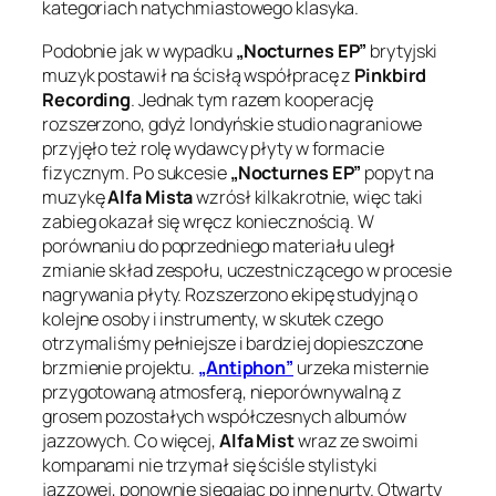
kategoriach natychmiastowego klasyka.
Podobnie jak w wypadku
„Nocturnes EP”
brytyjski
muzyk postawił na ścisłą współpracę z
Pinkbird
Recording
. Jednak tym razem kooperację
rozszerzono, gdyż londyńskie studio nagraniowe
przyjęło też rolę wydawcy płyty w formacie
fizycznym. Po sukcesie
„Nocturnes EP”
popyt na
muzykę
Alfa Mista
wzrósł kilkakrotnie, więc taki
zabieg okazał się wręcz koniecznością. W
porównaniu do poprzedniego materiału uległ
zmianie skład zespołu, uczestniczącego w procesie
nagrywania płyty. Rozszerzono ekipę studyjną o
kolejne osoby i instrumenty, w skutek czego
otrzymaliśmy pełniejsze i bardziej dopieszczone
brzmienie projektu.
„Antiphon”
urzeka misternie
przygotowaną atmosferą, nieporównywalną z
grosem pozostałych współczesnych albumów
jazzowych. Co więcej,
Alfa Mist
wraz ze swoimi
kompanami nie trzymał się ściśle stylistyki
jazzowej, ponownie sięgając po inne nurty. Otwarty