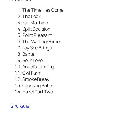
The Time Has Come
The Look
Fax Machine
Split Decision
Point Pleasant
The Waiting Game
Joy She Brings
Baxter
So In Love
Angel’s Landing
Owl Farm
Smoke Break
Crossing Paths
Hazel Part Two
21/01/2018