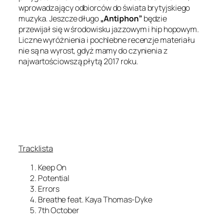
wprowadzający odbiorców do świata brytyjskiego
muzyka. Jeszcze długo
„Antiphon”
będzie
przewijał się w środowisku jazzowym i hip hopowym.
Liczne wyróżnienia i pochlebne recenzje materiału
nie są na wyrost, gdyż mamy do czynienia z
najwartościowszą płytą 2017 roku.
Tracklista
Keep On
Potential
Errors
Breathe feat. Kaya Thomas-Dyke
7th October