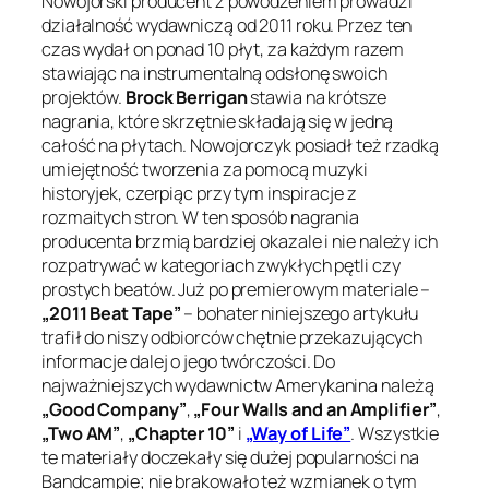
Nowojorski producent z powodzeniem prowadzi
działalność wydawniczą od 2011 roku. Przez ten
czas wydał on ponad 10 płyt, za każdym razem
stawiając na instrumentalną odsłonę swoich
projektów.
Brock Berrigan
stawia na krótsze
nagrania, które skrzętnie składają się w jedną
całość na płytach. Nowojorczyk posiadł też rzadką
umiejętność tworzenia za pomocą muzyki
historyjek, czerpiąc przy tym inspiracje z
rozmaitych stron. W ten sposób nagrania
producenta brzmią bardziej okazale i nie należy ich
rozpatrywać w kategoriach zwykłych pętli czy
prostych beatów. Już po premierowym materiale –
„2011 Beat Tape”
– bohater niniejszego artykułu
trafił do niszy odbiorców chętnie przekazujących
informacje dalej o jego twórczości. Do
najważniejszych wydawnictw Amerykanina należą
„Good Company”
,
„Four Walls and an Amplifier”
,
„Two AM”
,
„Chapter 10”
i
„Way of Life”
. Wszystkie
te materiały doczekały się dużej popularności na
Bandcampie; nie brakowało też wzmianek o tym