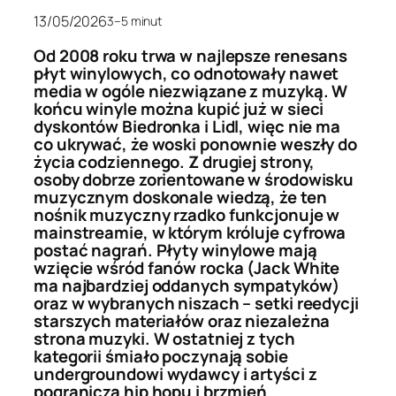
13/05/2026
3–5 minut
Od 2008 roku trwa w najlepsze renesans
płyt winylowych, co odnotowały nawet
media w ogóle niezwiązane z muzyką. W
końcu winyle można kupić już w sieci
dyskontów Biedronka i Lidl, więc nie ma
co ukrywać, że woski ponownie weszły do
życia codziennego. Z drugiej strony,
osoby dobrze zorientowane w środowisku
muzycznym doskonale wiedzą, że ten
nośnik muzyczny rzadko funkcjonuje w
mainstreamie, w którym króluje cyfrowa
postać nagrań. Płyty winylowe mają
wzięcie wśród fanów rocka (Jack White
ma najbardziej oddanych sympatyków)
oraz w wybranych niszach – setki reedycji
starszych materiałów oraz niezależna
strona muzyki. W ostatniej z tych
kategorii śmiało poczynają sobie
undergroundowi wydawcy i artyści z
pogranicza hip hopu i brzmień