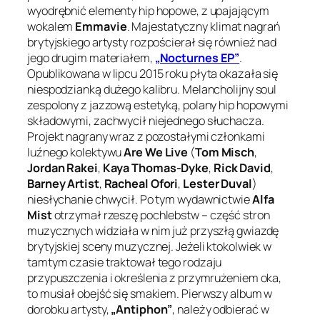
wyodrębnić elementy hip hopowe, z upajającym
wokalem
Emmavie
. Majestatyczny klimat nagrań
brytyjskiego artysty rozpościerał się również nad
jego drugim materiałem,
„Nocturnes EP”
.
Opublikowana w lipcu 2015 roku płyta okazała się
niespodzianką dużego kalibru. Melancholijny soul
zespolony z jazzową estetyką, polany hip hopowymi
składowymi, zachwycił niejednego słuchacza.
Projekt nagrany wraz z pozostałymi członkami
luźnego kolektywu
Are We Live
(
Tom Misch
,
Jordan Rakei
,
Kaya Thomas-Dyke
,
Rick David
,
Barney Artist
,
Racheal Ofori
,
Lester Duval
)
niesłychanie chwycił. Po tym wydawnictwie
Alfa
Mist
otrzymał rzeszę pochlebstw – część stron
muzycznych widziała w nim już przyszłą gwiazdę
brytyjskiej sceny muzycznej. Jeżeli ktokolwiek w
tamtym czasie traktował tego rodzaju
przypuszczenia i określenia z przymrużeniem oka,
to musiał obejść się smakiem. Pierwszy album w
dorobku artysty,
„Antiphon”
, należy odbierać w