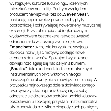
występuje w kulturze ludu Yolngu, rdzennych
mieszkańców Australii). Pod tym względem
producent nawiązywał też do
„Seven Seas”
,
posiadającego również pewne cechy płyty
podróżniczej i odkrywającej nowe tereny muzycznej
ekspresji. Przy zetknięciu z ubiegłorocznym
wydawnictwem beatmakera łatwo zauważyć
odniesienia do wcześniejszych projektów.
Emancipator
skrzętnie korzysta ze swojego
dorobku, rozwijając motywy, dodając nowe
elementy do utworów. Spokojne i wyszukane
dźwięki rozciągają się nad całym albumem.
„Baralku”
daleko odchodzi od schematycznych
instrumentalnych płyt, w których na ogół
poszczególne utwory nie są powiązane ze sobą. W
przypadku najnowszego dzieła doświadczonego
twórcy wszystkie nagrania łączą się ze sobą,
odnosząc się do etapów podróży ludzkich duszy w
poszukiwaniu spokojnej przystani. Instrumentalna
płyta opowiada nie tylko o ekspedycjach pomiędzy