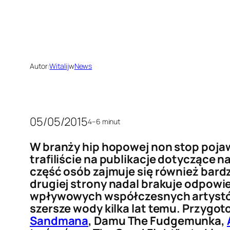
Autor:
Witalij
w
News
05/05/2015
4–6 minut
W branży hip hopowej non stop pojaw
trafiliście na publikacje dotyczące
część osób zajmuje się również bard
drugiej strony nadal brakuje odpowi
wpływowych współczesnych artystów 
szersze wody kilka lat temu. Przygot
Sandmana
, Damu The Fudgemunka,