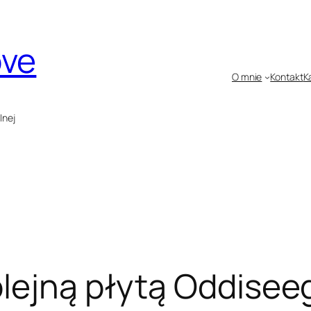
ove
O mnie
Kontakt
K
lnej
olejną płytą Oddisee