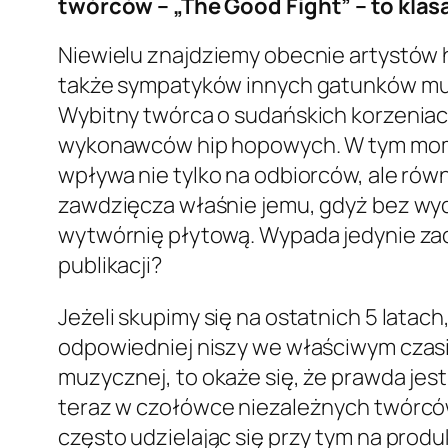
twórców – „The Good Fight” – to klas
Niewielu znajdziemy obecnie artystów h
także sympatyków innych gatunków muz
Wybitny twórca o sudańskich korzenia
wykonawców hip hopowych. W tym momen
wpływa nie tylko na odbiorców, ale ró
zawdzięcza właśnie jemu, gdyż bez w
wytwórnię płytową. Wypada jedynie zad
publikacji?
Jeżeli skupimy się na ostatnich 5 latac
odpowiedniej niszy we właściwym czasie, 
muzycznej, to okaże się, że prawda jes
teraz w czołówce niezależnych twórców
często udzielając się przy tym na prod