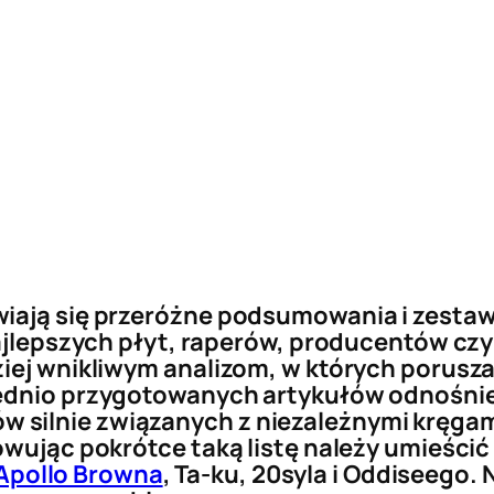
iają się przeróżne podsumowania i zestawi
 najlepszych płyt, raperów, producentów c
ziej wnikliwym analizom, w których porusza
ednio przygotowanych artykułów odnośnie n
silnie związanych z niezależnymi kręgami
owując pokrótce taką listę należy umieścić 
Apollo Browna
, Ta-ku, 20syla i Oddiseego.