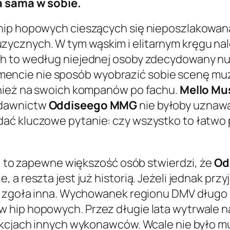
a sama w sobie.
ip hopowych cieszących się nieposzlakowaną 
ycznych. W tym wąskim i elitarnym kręgu na
ch to według niejednej osoby zdecydowany nu
cie nie sposób wyobrazić sobie scenę muzy
wnież na swoich kompanów po fachu.
Mello Mu
ydawnictw
Oddiseego MMG
nie byłoby uznaw
ać kluczowe pytanie: czy wszystko to łatwo p
h, to zapewne większość osób stwierdzi, że
Od
a reszta jest już historią. Jeżeli jednak przy
t zgoła inna. Wychowanek regionu DMV długo 
 hip hopowych. Przez długie lata wytrwale 
ukcjach innych wykonawców. Wcale nie było m