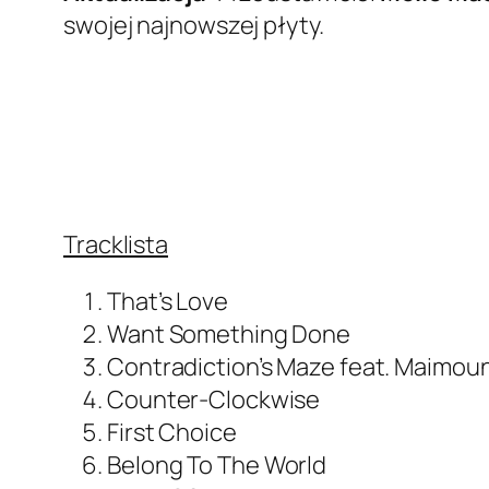
swojej najnowszej płyty.
Tracklista
That’s Love
Want Something Done
Contradiction’s Maze feat. Maimou
Counter-Clockwise
First Choice
Belong To The World