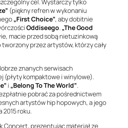
szczególny cel. Wystarczy tylko
ze”
(piękny refren w wykonaniu
onego
„First Choice”
, aby dobitnie
wórczości
Oddiseego
.
„The Good
ie, macie przed sobą nietuzinkową
tworzony przez artystów, którzy cały
dobrze znanych serwisach
nej (płyty kompaktowe i winylowe).
e”
i
„Belong To The World”
.
bezpłatnie pobrać za pośrednictwem
esnych artystów hip hopowych, a jego
 2015 roku.
sk Concert
, prezentując materiał ze