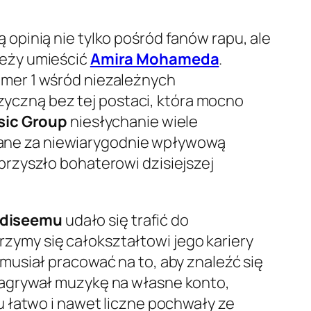
opinią nie tylko pośród fanów rapu, ale
leży umieścić
Amira Mohameda
.
mer 1 wśród niezależnych
czną bez tej postaci, która mocno
sic Group
niesłychanie wiele
ane za niewiarygodnie wpływową
rzyszło bohaterowi dzisiejszej
diseemu
udało się trafić do
jrzymy się całokształtowi jego kariery
musiał pracować na to, aby znaleźć się
nagrywał muzykę na własne konto,
u łatwo i nawet liczne pochwały ze