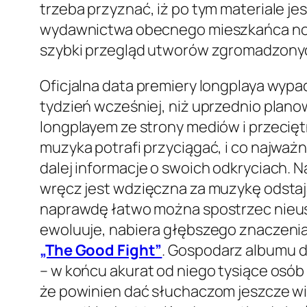
trzeba przyznać, iż po tym materiale 
wydawnictwa obecnego mieszkańca no
szybki przegląd utworów zgromadzony
Oficjalna data premiery longplaya wypad
tydzień wcześniej, niż uprzednio plan
longplayem ze strony mediów i przecię
muzyka potrafi przyciągać, i co najważ
dalej informacje o swoich odkryciach. N
wręcz jest wdzięczna za muzykę odstaj
naprawdę łatwo można spostrzec nieu
ewoluuje, nabiera głębszego znaczenia 
„The Good Fight”
. Gospodarz albumu 
– w końcu akurat od niego tysiące osó
że powinien dać słuchaczom jeszcze w