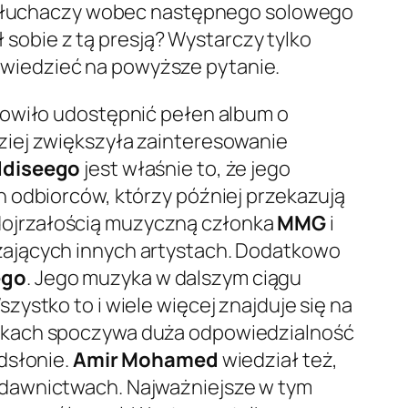
 i słuchaczy wobec następnego solowego
 sobie z tą presją? Wystarczy tylko
owiedzieć na powyższe pytanie.
owiło udostępnić pełen album o
ziej zwiększyła zainteresowanie
diseego
jest właśnie to, że jego
h odbiorców, którzy później przekazują
ę dojrzałością muzyczną członka
MMG
i
zających innych artystach. Dodatkowo
ego
. Jego muzyka w dalszym ciągu
ystko to i wiele więcej znajduje się na
arkach spoczywa duża odpowiedzialność
dsłonie.
Amir Mohamed
wiedział też,
ydawnictwach. Najważniejsze w tym