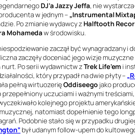
 legendarnego
DJ’a Jazzy Jeffa
, nie wystarcz
i producenta w jednym –
„Instrumental Mixta
ndzie. Po zmianie wydawcy z
Halftooth Reco
ra Mohameda
w środowisku.
iespodziewanie zaczął być wynagradzany i do
liczna zaczęły doceniać jego wizje muzyczne 
nurt. Po serii wydawnictw z
Trek Life’em
i in
ałalności, który przypadł na dwie płyty –
„R
ała pełną wirtuozerię
Oddiseego
jako produc
 przepełniony uczuciami i ważnymi treściami,
wyczekiwało kolejnego projektu amerykańskie
muzycznej, natomiast dopełnienie tego long
agrań. Podobnie stało się w przypadku drugi
ngton”
był udanym follow-upem do kultowe