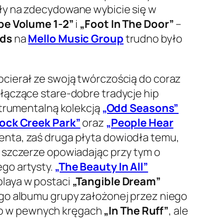
ały na zdecydowane wybicie się w
pe Volume 1-2”
i
„Foot In The Door”
–
rds
na
Mello Music Group
trudno było
cierał ze swoją twórczością do coraz
łączące stare-dobre tradycje hip
strumentalną kolekcją
„Odd Seasons”
ock Creek Park”
oraz
„People Hear
enta, zaś druga płyta dowiodła temu,
 szczerze opowiadając przy tym o
go artysty.
„The Beauty In All”
playa w postaci
„Tangible Dream”
ego albumu grupy założonej przez niego
go w pewnych kręgach
„In The Ruff”
, ale