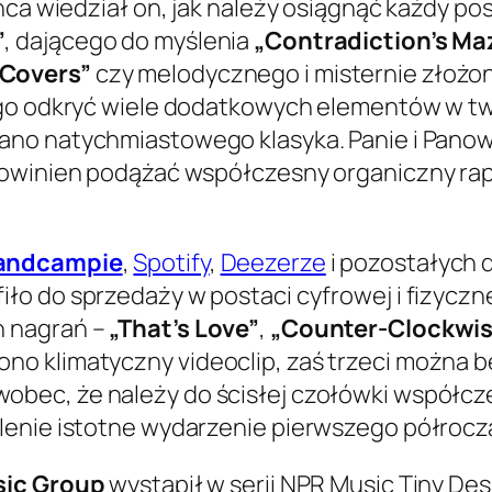
ńca wiedział on, jak należy osiągnąć każdy po
”
, dającego do myślenia
„Contradiction’s Ma
 Covers”
czy melodycznego i misternie złoż
tego odkryć wiele dodatkowych elementów w t
ano natychmiastowego klasyka. Panie i Panow
powinien podążać współczesny organiczny rap 
andcampie
,
Spotify
,
Deezerze
i pozostałych 
fiło do sprzedaży w postaci cyfrowej i fizycz
h nagrań –
„That’s Love”
,
„Counter-Clockwis
no klimatyczny videoclip, zaś trzeci można 
obec, że należy do ścisłej czołówki współcz
lenie istotne wydarzenie pierwszego półrocza
sic Group
wystąpił w serii
NPR Music Tiny De