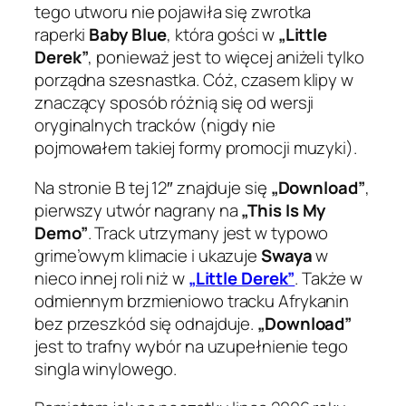
tego utworu nie pojawiła się zwrotka
raperki
Baby Blue
, która gości w
„Little
Derek”
, ponieważ jest to więcej aniżeli tylko
porządna szesnastka. Cóż, czasem klipy w
znaczący sposób różnią się od wersji
oryginalnych tracków (nigdy nie
pojmowałem takiej formy promocji muzyki).
Na stronie B tej 12″ znajduje się
„Download”
,
pierwszy utwór nagrany na
„This Is My
Demo”
. Track utrzymany jest w typowo
grime’owym klimacie i ukazuje
Swaya
w
nieco innej roli niż w
„Little Derek”
. Także w
odmiennym brzmieniowo tracku Afrykanin
bez przeszkód się odnajduje.
„Download”
jest to trafny wybór na uzupełnienie tego
singla winylowego.