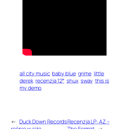
all city music
baby blue
grime
little
derek
recenzja 12″
shux
sway
this is
my demo
←
Duck Down Records
Recenzja LP: AZ –
rośnie w siłę
The Format
→