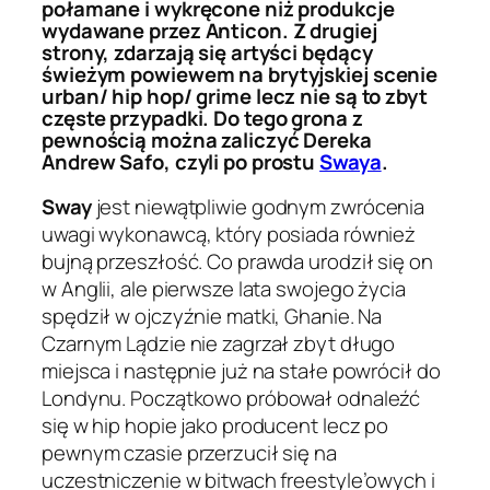
połamane i wykręcone niż produkcje
wydawane przez Anticon. Z drugiej
strony, zdarzają się artyści będący
świeżym powiewem na brytyjskiej scenie
urban/ hip hop/ grime lecz nie są to zbyt
częste przypadki. Do tego grona z
pewnością można zaliczyć Dereka
Andrew Safo, czyli po prostu
Swaya
.
Sway
jest niewątpliwie godnym zwrócenia
uwagi wykonawcą, który posiada również
bujną przeszłość. Co prawda urodził się on
w Anglii, ale pierwsze lata swojego życia
spędził w ojczyźnie matki, Ghanie. Na
Czarnym Lądzie nie zagrzał zbyt długo
miejsca i następnie już na stałe powrócił do
Londynu. Początkowo próbował odnaleźć
się w hip hopie jako producent lecz po
pewnym czasie przerzucił się na
uczestniczenie w bitwach freestyle’owych i