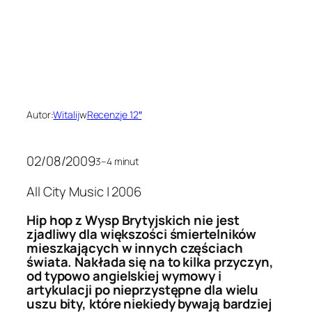
Autor:
Witalij
w
Recenzje 12″
02/08/2009
3–4 minut
All City Music | 2006
Hip hop z Wysp Brytyjskich nie jest
zjadliwy dla większości śmiertelników
mieszkających w innych częściach
świata. Nakłada się na to kilka przyczyn,
od typowo angielskiej wymowy i
artykulacji po nieprzystępne dla wielu
uszu bity, które niekiedy bywają bardziej