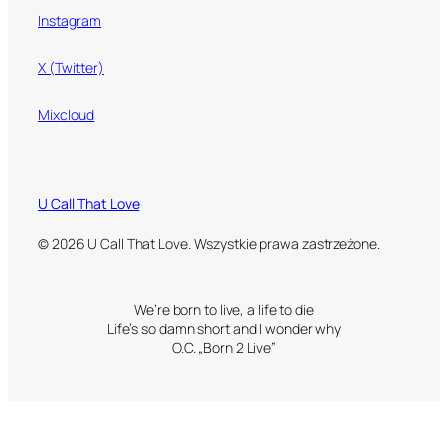
Instagram
X (Twitter)
Mixcloud
U Call That Love
© 2026 U Call That Love. Wszystkie prawa zastrzeżone.
We’re born to live, a life to die
Life’s so damn short and I wonder why
O.C. „Born 2 Live”