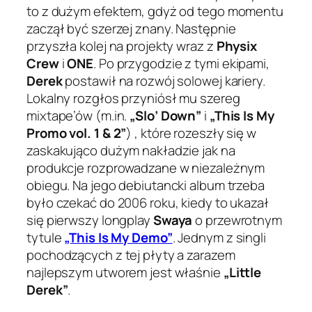
to z dużym efektem, gdyż od tego momentu
zaczął być szerzej znany. Następnie
przyszła kolej na projekty wraz z
Physix
Crew
i
ONE
. Po przygodzie z tymi ekipami,
Derek
postawił na rozwój solowej kariery.
Lokalny rozgłos przyniósł mu szereg
mixtape’ów (m.in.
„Slo’ Down”
i
„This Is My
Promo vol. 1 & 2”
) , które rozeszły się w
zaskakująco dużym nakładzie jak na
produkcje rozprowadzane w niezależnym
obiegu. Na jego debiutancki album trzeba
było czekać do 2006 roku, kiedy to ukazał
się pierwszy longplay
Swaya
o przewrotnym
tytule
„This Is My Demo”
. Jednym z singli
pochodzących z tej płyty a zarazem
najlepszym utworem jest właśnie
„Little
Derek”
.