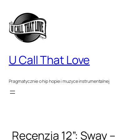
Przejdź
do
treści
U Call That Love
Pragmatycznie o hip hopie i muzyce instrumentalnej
Recenzja 12”: Sway –