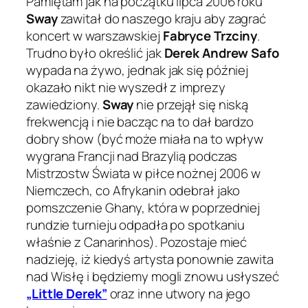
Pamiętam jak na początku lipca 2006 roku
Sway
zawitał do naszego kraju aby zagrać
koncert w warszawskiej
Fabryce Trzciny
.
Trudno było określić jak
Derek Andrew Safo
wypada na żywo, jednak jak się później
okazało nikt nie wyszedł z imprezy
zawiedziony.
Sway
nie przejął się niską
frekwencją i nie bacząc na to dał bardzo
dobry show (być może miała na to wpływ
wygrana Francji nad Brazylią podczas
Mistrzostw Świata w piłce nożnej 2006 w
Niemczech, co Afrykanin odebrał jako
pomszczenie Ghany, która w poprzedniej
rundzie turnieju odpadła po spotkaniu
właśnie z Canarinhos). Pozostaje mieć
nadzieję, iż kiedyś artysta ponownie zawita
nad Wisłę i będziemy mogli znowu usłyszeć
„Little Derek”
oraz inne utwory na jego