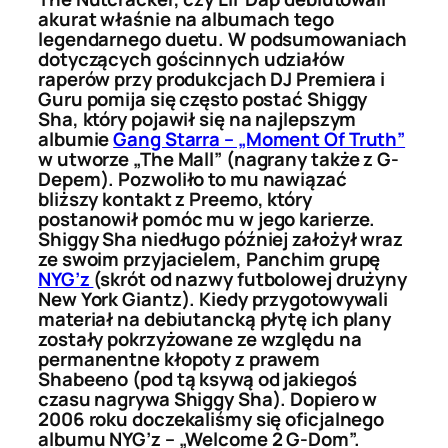
akurat właśnie na albumach tego
legendarnego duetu. W podsumowaniach
dotyczących gościnnych udziałów
raperów przy produkcjach DJ Premiera i
Guru pomija się często postać Shiggy
Sha, który pojawił się na najlepszym
albumie
Gang Starra – „Moment Of Truth”
w utworze „The Mall” (nagrany także z G-
Depem). Pozwoliło to mu nawiązać
bliższy kontakt z Preemo, który
postanowił pomóc mu w jego karierze.
Shiggy Sha niedługo później założył wraz
ze swoim przyjacielem, Panchim grupę
NYG’z
(skrót od nazwy futbolowej drużyny
New York Giantz). Kiedy przygotowywali
materiał na debiutancką płytę ich plany
zostały pokrzyżowane ze względu na
permanentne kłopoty z prawem
Shabeeno (pod tą ksywą od jakiegoś
czasu nagrywa Shiggy Sha). Dopiero w
2006 roku doczekaliśmy się oficjalnego
albumu NYG’z – „Welcome 2 G-Dom”.