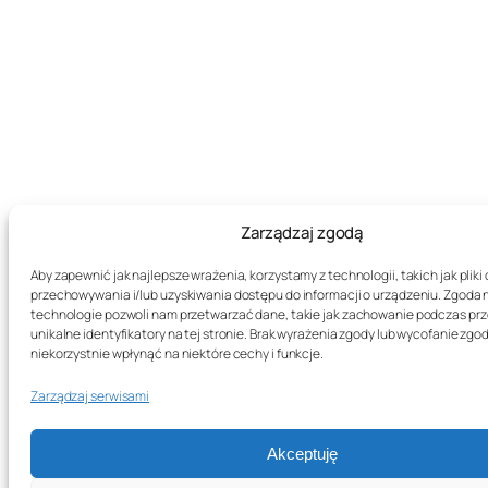
Zarządzaj zgodą
Aby zapewnić jak najlepsze wrażenia, korzystamy z technologii, takich jak pliki 
przechowywania i/lub uzyskiwania dostępu do informacji o urządzeniu. Zgoda 
technologie pozwoli nam przetwarzać dane, takie jak zachowanie podczas prz
unikalne identyfikatory na tej stronie. Brak wyrażenia zgody lub wycofanie zg
niekorzystnie wpłynąć na niektóre cechy i funkcje.
Zarządzaj serwisami
Akceptuję