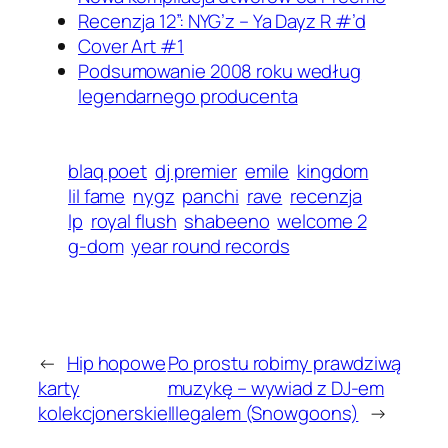
Recenzja 12”: NYG’z – Ya Dayz R #’d
Cover Art #1
Podsumowanie 2008 roku według
legendarnego producenta
blaq poet
dj premier
emile
kingdom
lil fame
nygz
panchi
rave
recenzja
lp
royal flush
shabeeno
welcome 2
g-dom
year round records
←
Hip hopowe
Po prostu robimy prawdziwą
karty
muzykę – wywiad z DJ-em
kolekcjonerskie
Illegalem (Snowgoons)
→