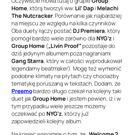
Oczywiście mowa tutaj o grupie
Group
Home
, którą tworzyli ww.
Lil’ Dap
i
Melachi
The Nutcracker
. Porównanie jak najbardziej
na miejscu ze względu na kilka czynników.
Oba duety łączy postać
DJ Premiera
, który
pomógł bardzo wiele zarówno dla
NYG’z
i
Group Home
(
„Livin Proof”
pozostaje do
dziś jedynym albumem poza nagraniami
Gang Starra
, który w całości wyprodukował
legendarny beatmaker). Mogę też wymienić
podobne klimaty na płytach czy chociażby
tematykę poruszaną w tekstach. Dodam, że
Preemo
bardzo długo czekał na kolejny taki
duet jak
Group Home
i jestem pewien, iż i w
tym przypadku wiele jeszcze możemy
oczekiwać po
NYG’z
, którzy już
zapowiedzieli kolejny album.
Na koniec wspomnę o tym, że
„Welcome 2