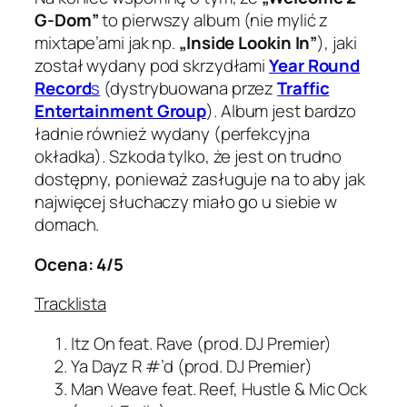
G-Dom”
to pierwszy album (nie mylić z
mixtape’ami jak np.
„Inside Lookin In”
), jaki
został wydany pod skrzydłami
Year Round
Record
s
(dystrybuowana przez
Traffic
Entertainment Group
). Album jest bardzo
ładnie również wydany (perfekcyjna
okładka). Szkoda tylko, że jest on trudno
dostępny, ponieważ zasługuje na to aby jak
najwięcej słuchaczy miało go u siebie w
domach.
Ocena: 4/5
Tracklista
Itz On feat. Rave (prod. DJ Premier)
Ya Dayz R #’d (prod. DJ Premier)
Man Weave feat. Reef, Hustle & Mic Ock