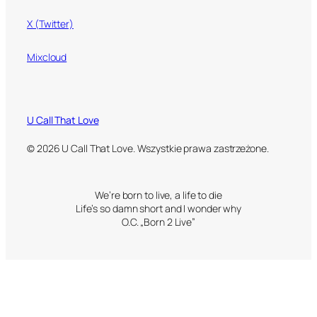
X (Twitter)
Mixcloud
U Call That Love
© 2026 U Call That Love. Wszystkie prawa zastrzeżone.
We’re born to live, a life to die
Life’s so damn short and I wonder why
O.C. „Born 2 Live”