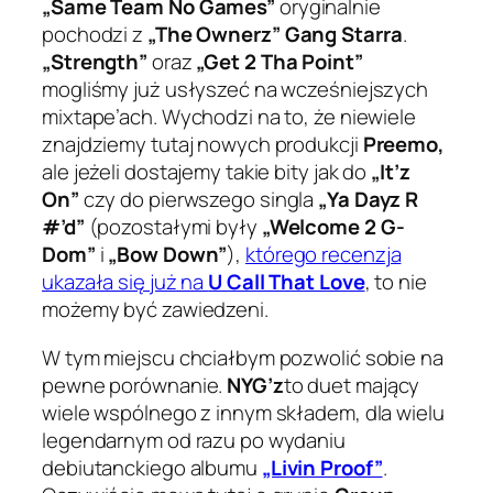
„Same Team No Games”
oryginalnie
pochodzi z
„The Ownerz” Gang Starra
.
„Strength”
oraz
„Get 2 Tha Point”
mogliśmy już usłyszeć na wcześniejszych
mixtape’ach. Wychodzi na to, że niewiele
znajdziemy tutaj nowych produkcji
Preemo,
ale jeżeli dostajemy takie bity jak do
„It’z
On”
czy do pierwszego singla
„Ya Dayz R
#’d”
(pozostałymi były
„Welcome 2 G-
Dom”
i
„Bow Down”
),
którego recenzja
ukazała się już na
U Call That Love
, to nie
możemy być zawiedzeni.
W tym miejscu chciałbym pozwolić sobie na
pewne porównanie.
NYG’z
to duet mający
wiele wspólnego z innym składem, dla wielu
legendarnym od razu po wydaniu
debiutanckiego albumu
„Livin Proof”
.