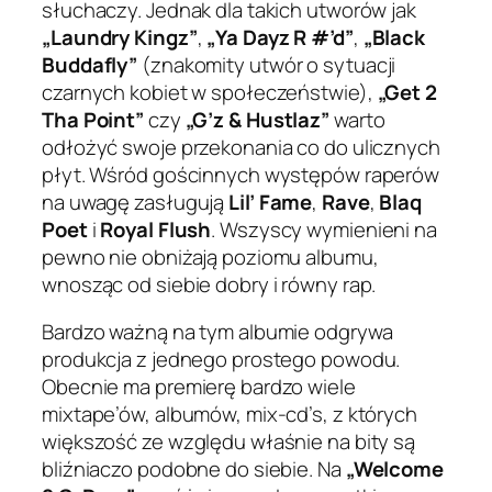
słuchaczy. Jednak dla takich utworów jak
„Laundry Kingz”
,
„Ya Dayz R #’d”
,
„Black
Buddafly”
(znakomity utwór o sytuacji
czarnych kobiet w społeczeństwie),
„Get 2
Tha Point”
czy
„G’z & Hustlaz”
warto
odłożyć swoje przekonania co do ulicznych
płyt. Wśród gościnnych występów raperów
na uwagę zasługują
Lil’ Fame
,
Rave
,
Blaq
Poet
i
Royal Flush
. Wszyscy wymienieni na
pewno nie obniżają poziomu albumu,
wnosząc od siebie dobry i równy rap.
Bardzo ważną na tym albumie odgrywa
produkcja z jednego prostego powodu.
Obecnie ma premierę bardzo wiele
mixtape’ów, albumów, mix-cd’s, z których
większość ze względu właśnie na bity są
bliźniaczo podobne do siebie. Na
„Welcome