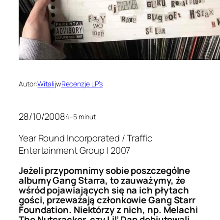
Autor:
Witalij
w
Recenzje LP’s
28/10/2008
4–5 minut
Year Round Incorporated / Traffic
Entertainment Group | 2007
Jeżeli przypomnimy sobie poszczególne
albumy Gang Starra, to zauważymy, że
wśród pojawiających się na ich płytach
gości, przeważają członkowie Gang Starr
Foundation. Niektórzy z nich, np. Melachi
The Nutcracker, czy Lil’ Dap debiutowali