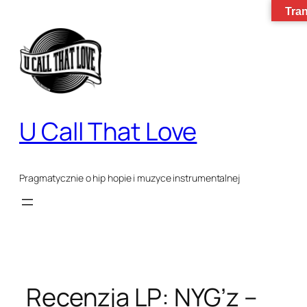
Tran
Przejdź
do
treści
U Call That Love
Pragmatycznie o hip hopie i muzyce instrumentalnej
Recenzja LP: NYG’z –