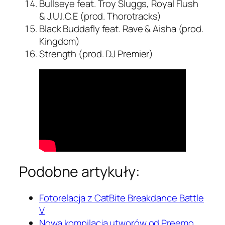
Bullseye feat. Troy Sluggs, Royal Flush
& J.U.I.C.E (prod. Thorotracks)
Black Buddafly feat. Rave & Aisha (prod.
Kingdom)
Strength (prod. DJ Premier)
Podobne artykuły:
Fotorelacja z CatBite Breakdance Battle
V
Nowa kompilacja utworów od Preemo