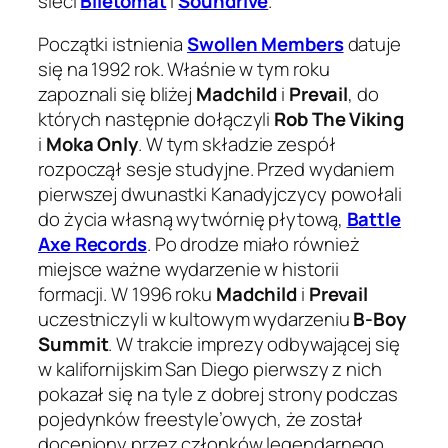
sieci
Biletomat
i
Soundrive
.
Początki istnienia
Swollen Members
datuje
się na 1992 rok. Właśnie w tym roku
zapoznali się bliżej
Madchild
i
Prevail
, do
których następnie dołączyli
Rob The Viking
i
Moka Only
. W tym składzie zespół
rozpoczął sesje studyjne. Przed wydaniem
pierwszej dwunastki Kanadyjczycy powołali
do życia własną wytwórnię płytową,
Battle
Axe Records
. Po drodze miało również
miejsce ważne wydarzenie w historii
formacji. W 1996 roku
Madchild
i
Prevail
uczestniczyli w kultowym wydarzeniu
B-Boy
Summit
. W trakcie imprezy odbywającej się
w kalifornijskim San Diego pierwszy z nich
pokazał się na tyle z dobrej strony podczas
pojedynków freestyle’owych, że został
doceniony przez członków legendarnego