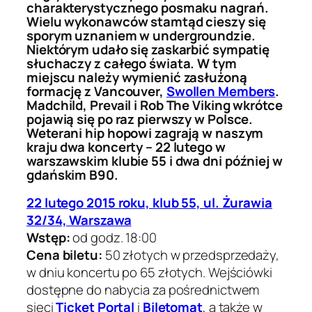
charakterystycznego posmaku nagrań.
Wielu wykonawców stamtąd cieszy się
sporym uznaniem w undergroundzie.
Niektórym udało się zaskarbić sympatię
słuchaczy z całego świata. W tym
miejscu należy wymienić zasłużoną
formację z Vancouver,
Swollen Members
.
Madchild, Prevail i Rob The Viking wkrótce
pojawią się po raz pierwszy w Polsce.
Weterani hip hopowi zagrają w naszym
kraju dwa koncerty – 22 lutego w
warszawskim klubie 55 i dwa dni później w
gdańskim B90.
22 lutego 2015 roku, klub 55, ul. Żurawia
32/34, Warszawa
Wstęp:
od godz. 18:00
Cena biletu:
50 złotych w przedsprzedaży,
w dniu koncertu po 65 złotych. Wejściówki
dostępne do nabycia za pośrednictwem
sieci
Ticket Portal
i
Biletomat
, a także w