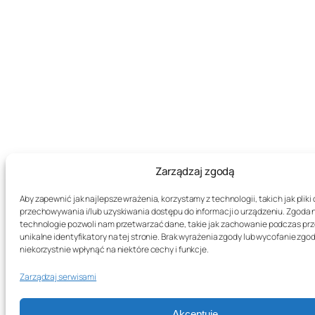
Zarządzaj zgodą
Aby zapewnić jak najlepsze wrażenia, korzystamy z technologii, takich jak pliki 
przechowywania i/lub uzyskiwania dostępu do informacji o urządzeniu. Zgoda 
technologie pozwoli nam przetwarzać dane, takie jak zachowanie podczas prz
unikalne identyfikatory na tej stronie. Brak wyrażenia zgody lub wycofanie zg
niekorzystnie wpłynąć na niektóre cechy i funkcje.
Zarządzaj serwisami
Akceptuję