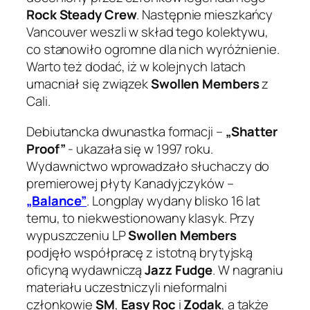
Rock Steady Crew
. Następnie mieszkańcy
Vancouver weszli w skład tego kolektywu,
co stanowiło ogromne dla nich wyróżnienie.
Warto też dodać, iż w kolejnych latach
umacniał się związek
Swollen Members
z
Cali.
Debiutancka dwunastka formacji –
„Shatter
Proof”
‎- ukazała się w 1997 roku.
Wydawnictwo wprowadzało słuchaczy do
premierowej płyty Kanadyjczyków –
„Balance”
. Longplay wydany blisko 16 lat
temu, to niekwestionowany klasyk. Przy
wypuszczeniu LP
Swollen Members
podjęło współpracę z istotną brytyjską
oficyną wydawniczą
Jazz Fudge
. W nagraniu
materiału uczestniczyli nieformalni
członkowie
SM
,
Easy Roc
i
Zodak
, a także