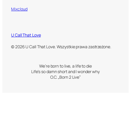
Mixcloud
U Call That Love
© 2026 U Call That Love. Wszystkie prawa zastrzeżone.
We’re born to live, a life to die
Life’s so damn short and I wonder why
O.C. „Born 2 Live”