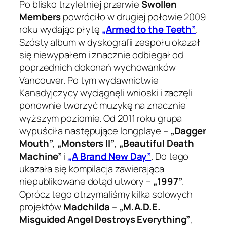
Po blisko trzyletniej przerwie
Swollen
Members
powróciło w drugiej połowie 2009
roku wydając płytę
„Armed to the Teeth”
.
Szósty album w dyskografii zespołu okazał
się niewypałem i znacznie odbiegał od
poprzednich dokonań wychowanków
Vancouver. Po tym wydawnictwie
Kanadyjczycy wyciągnęli wnioski i zaczęli
ponownie tworzyć muzykę na znacznie
wyższym poziomie. Od 2011 roku grupa
wypuściła następujące longplaye –
„Dagger
Mouth”
,
„Monsters II”
,
„Beautiful Death
Machine”
i
„A Brand New Day”
. Do tego
ukazała się kompilacja zawierająca
niepublikowane dotąd utwory –
„1997”
.
Oprócz tego otrzymaliśmy kilka solowych
projektów
Madchilda
–
„M.A.D.E.
Misguided Angel Destroys Everything”
,