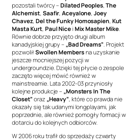
pozostali twórcy –
Dilated Peoples
,
The
Alchemist
,
Saafir
,
Aceyalone
,
Joey
Chavez
,
Del the Funky Homosapien
,
Kut
Masta Kurt
,
Paul Nice
i
Mix Master Mike
.
Równie dobrze przyjęto drugi album
kanadyjskiej grupy –
„Bad Dreams”
. Projekt
pozwolił
Swollen Members
na uzyskanie
jeszcze mocniejszej pozycji w
undergroundzie. Dzięki tej płycie o zespole
zaczęto więcej mówić również w
mainstreamie. Lata 2002-03 przyniosły
kolejne produkcje –
„Monsters In The
Closet”
oraz
„Heavy”
, które co prawda nie
okazały się tak udanymi longplayami, jak
poprzednie, ale również pomogły formacji w
dotarciu do kolejnych odbiorców.
W 2006 roku trafił do sprzedaży czwarty