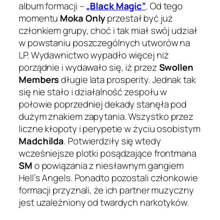
album formacji –
„Black Magic”
. Od tego
momentu
Moka Only
przestał być już
członkiem grupy, choć i tak miał swój udział
w powstaniu poszczególnych utworów na
LP. Wydawnictwo wypadło więcej niż
porządnie i wydawało się, iż przez
Swollen
Members
długie lata prosperity. Jednak tak
się nie stało i działalność zespołu w
połowie poprzedniej dekady stanęła pod
dużym znakiem zapytania. Wszystko przez
liczne kłopoty i perypetie w życiu osobistym
Madchilda
. Potwierdziły się wtedy
wcześniejsze plotki posądzające frontmana
SM
o powiązania z niesławnym gangiem
Hell’s Angels. Ponadto pozostali członkowie
formacji przyznali, że ich partner muzyczny
jest uzależniony od twardych narkotyków.