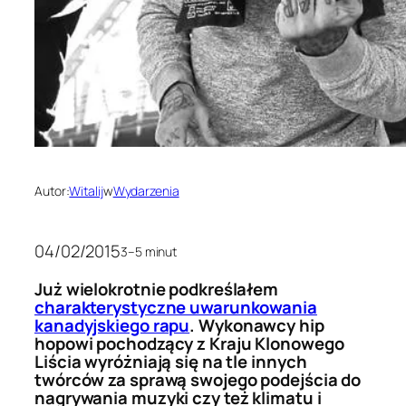
Autor:
Witalij
w
Wydarzenia
04/02/2015
3–5 minut
Już wielokrotnie podkreślałem
charakterystyczne uwarunkowania
kanadyjskiego rapu
. Wykonawcy hip
hopowi pochodzący z Kraju Klonowego
Liścia wyróżniają się na tle innych
twórców za sprawą swojego podejścia do
nagrywania muzyki czy też klimatu i