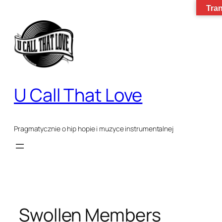
Tran
Przejdź
do
treści
U Call That Love
Pragmatycznie o hip hopie i muzyce instrumentalnej
Swollen Members