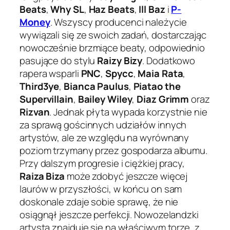
Beats
,
Why SL
,
Haz Beats
,
Ill Baz
i
P-
Money
. Wszyscy producenci należycie
wywiązali się ze swoich zadań, dostarczając
nowocześnie brzmiące beaty, odpowiednio
pasujące do stylu
Raizy Bizy
. Dodatkowo
rapera wsparli
PNC
,
Spycc
,
Maia Rata
,
Third3ye
,
Bianca Paulus
,
Piatao the
Supervillain
,
Bailey Wiley
,
Diaz Grimm
oraz
Rizvan
. Jednak płyta wypada korzystnie nie
za sprawą gościnnych udziałów innych
artystów, ale ze względu na wyrównany
poziom trzymany przez gospodarza albumu.
Przy dalszym progresie i ciężkiej pracy,
Raiza Biza
może zdobyć jeszcze więcej
laurów w przyszłości, w końcu on sam
doskonale zdaje sobie sprawę, że nie
osiągnął jeszcze perfekcji. Nowozelandzki
artysta znajduje się na właściwym torze, z