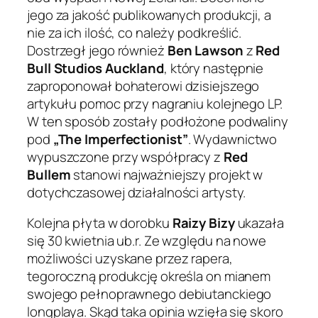
jego za jakość publikowanych produkcji, a
nie za ich ilość, co należy podkreślić.
Dostrzegł jego również
Ben Lawson
z
Red
Bull Studios Auckland
, który następnie
zaproponował bohaterowi dzisiejszego
artykułu pomoc przy nagraniu kolejnego LP.
W ten sposób zostały podłożone podwaliny
pod
„The Imperfectionist”
. Wydawnictwo
wypuszczone przy współpracy z
Red
Bullem
stanowi najważniejszy projekt w
dotychczasowej działalności artysty.
Kolejna płyta w dorobku
Raizy Bizy
ukazała
się 30 kwietnia ub.r. Ze względu na nowe
możliwości uzyskane przez rapera,
tegoroczną produkcję określa on mianem
swojego pełnoprawnego debiutanckiego
longplaya. Skąd taka opinia wzięła się skoro