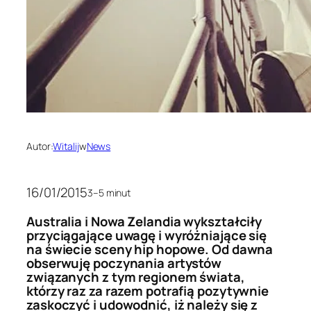
Autor:
Witalij
w
News
16/01/2015
3–5 minut
Australia i Nowa Zelandia wykształciły
przyciągające uwagę i wyróżniające się
na świecie sceny hip hopowe. Od dawna
obserwuję poczynania artystów
związanych z tym regionem świata,
którzy raz za razem potrafią pozytywnie
zaskoczyć i udowodnić, iż należy się z