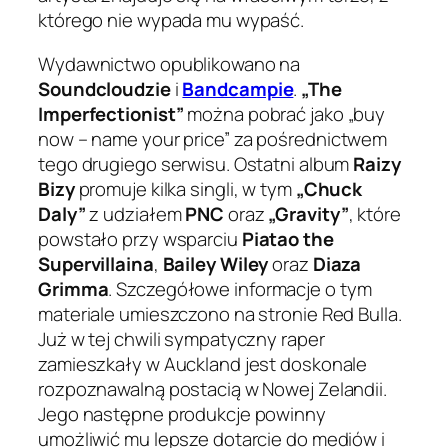
którego nie wypada mu wypaść.
Wydawnictwo opublikowano na
Soundcloudzie
i
Bandcampie
.
„The
Imperfectionist”
można pobrać jako
„buy
now – name your price”
za pośrednictwem
tego drugiego serwisu. Ostatni album
Raizy
Bizy
promuje kilka singli, w tym
„Chuck
Daly”
z udziałem
PNC
oraz
„Gravity”
, które
powstało przy wsparciu
Piatao the
Supervillaina
,
Bailey Wiley
oraz
Diaza
Grimma
. Szczegółowe informacje o tym
materiale umieszczono na stronie Red Bulla.
Już w tej chwili sympatyczny raper
zamieszkały w Auckland jest doskonale
rozpoznawalną postacią w Nowej Zelandii.
Jego następne produkcje powinny
umożliwić mu lepsze dotarcie do mediów i