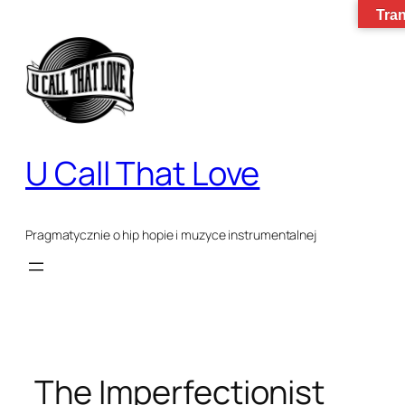
Przejdź
Tran
do
treści
U Call That Love
Pragmatycznie o hip hopie i muzyce instrumentalnej
The Imperfectionist