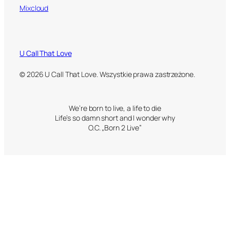
Mixcloud
U Call That Love
© 2026 U Call That Love. Wszystkie prawa zastrzeżone.
We’re born to live, a life to die
Life’s so damn short and I wonder why
O.C. „Born 2 Live”