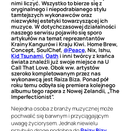
nimi liczyć. Wszystko to bierze się z
oryginalnego i niepodrabianego stylu
tamtejszych wykonawców oraz
niezwykłej estetyki towarzyszącej ich
muzyce. W dotychczasowej działalności
naszego serwisu pojawiło się sporo
artykułów na temat reprezentantów
Krainy Kangurów i Kraju Kiwi. Home Brew,
Concept, SoulChef,
@Peace
, Nix, Ishu,
Kid Tsunami
,
Oath
i inni twórcy z krańca
świata znaleźli już swoje miejsce na U
Call That Love. Obok ww. artystów
szeroko kompletowanym przez nas
wykonawcą jest Raiza Biza. Ponad pół
roku temu odbyła się premiera kolejnego
albumu tego rapera z Nowej Zelandii, „The
Imperfectionist”.
Niejedna osoba z branży muzycznej może
pochwalić się barwnym i przyciągającym
uwagę życiorysem. Jednak niewielu
przybyło drogę podobną do
Raizy Bizy
.