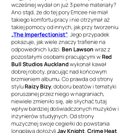
wcześniej wydał on już 3 pełne materiały?
Ano stąd, że do tej pory Emcee nie miał
takiego komfortu pracy i nie otrzymał aż
takiej pomocy od innych, jak przy tworzeniu
„The Imperfectionist”
. Jego przypadek
pokazuje, jak wiele znaczy trafienie na
odpowiednich ludzi.
Ben Lawson
wraz z
pozostałymi osobami pracującymi w
Red
Bull Studios Auckland
wykonał kawał
dobrej roboty, pracując nad końcowym
brzmieniem albumu. Co prawda od strony
stylu
Raizy Bizy
, doboru beatów i tematyki
poruszanej przez niego w nagraniach,
niewiele zmieniło się, ale słychać tutaj
wpływ bardziej doświadczonych muzyków i
inżynierów studyjnych. Od strony
muzycznej swoje cegiełki do powstania
longplaya dołożyli
Jay Knight
,
Crime Heat