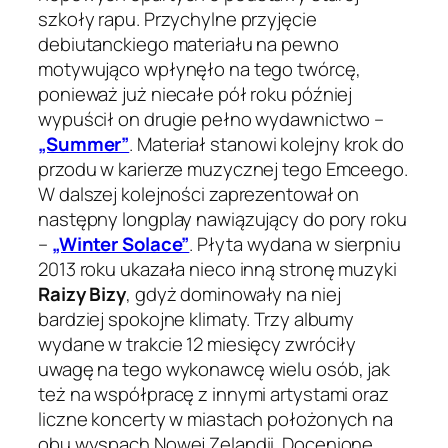
szkoły rapu. Przychylne przyjęcie
debiutanckiego materiału na pewno
motywująco wpłynęło na tego twórcę,
ponieważ już niecałe pół roku później
wypuścił on drugie pełno wydawnictwo –
„Summer”
. Materiał stanowi kolejny krok do
przodu w karierze muzycznej tego Emceego.
W dalszej kolejności zaprezentował on
następny longplay nawiązujący do pory roku
–
„Winter Solace”
. Płyta wydana w sierpniu
2013 roku ukazała nieco inną stronę muzyki
Raizy Bizy
, gdyż dominowały na niej
bardziej spokojne klimaty. Trzy albumy
wydane w trakcie 12 miesięcy zwróciły
uwagę na tego wykonawcę wielu osób, jak
też na współpracę z innymi artystami oraz
liczne koncerty w miastach położonych na
obu wyspach Nowej Zelandii. Docenione