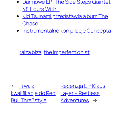
Darmowe EP: The Side Steps Quintet –
48 Hours With…
Kid Tsunami przedstawia album The
Chase
Instrumentalne kompilacje Concepta
raiza biza
the imperfectionist
←
Trwają
Recenzja LP: Klaus
kwalifikacje do Red
Layer – Restless
Bull Thre3style
Adventures
→