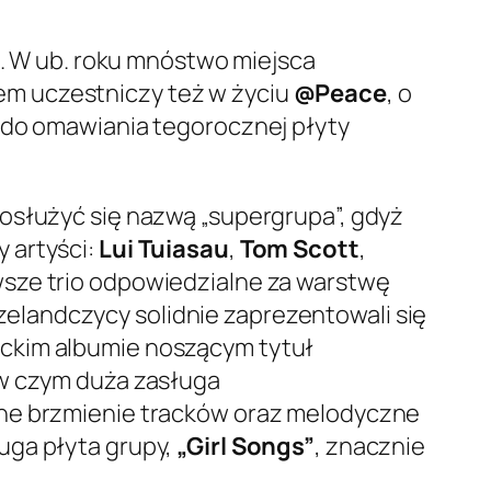
a. W ub. roku mnóstwo miejsca
em uczestniczy też w życiu
@Peace
, o
y do omawiania tegorocznej płyty
posłużyć się nazwą „supergrupa”, gdyż
 artyści:
Lui Tuiasau
,
Tom Scott
,
wsze trio odpowiedzialne za warstwę
zelandczycy solidnie zaprezentowali się
nckim albumie noszącym tytuł
 w czym duża zasługa
wne brzmienie tracków oraz melodyczne
uga płyta grupy,
„Girl Songs”
, znacznie