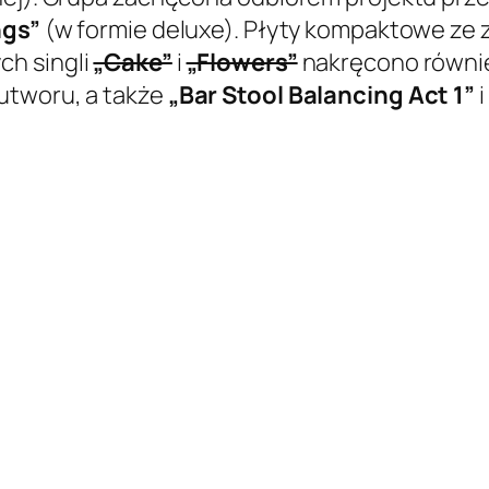
ngs”
(w formie deluxe). Płyty kompaktowe ze 
ch singli
„Cake”
i
„Flowers”
nakręcono również
utworu, a także
„Bar Stool Balancing Act 1”
i