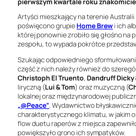
pierwszym kwartale roku znakomicie
Artyści mieszkający na terenie Australi
poświęcono grupie
Home Brew
i ich a
której ponownie zrobiło się głośno na 
zespołu, to wypada pokrótce przedstaw
Szukając odpowiedniego sformułowania o
część z nich należy również do szereg
Christoph El Truento
,
Dandruff Dicky
liryczną (
Lui & Tom
) oraz muzyczną (
Ch
lokalnej oraz międzynarodowej publicz
„@Peace”
. Wydawnictwo błyskawicznie 
charakterystycznego klimatu, w jakim 
flow duetu raperów z miejsca zapewnił
powiększyło grono ich sympatyków.