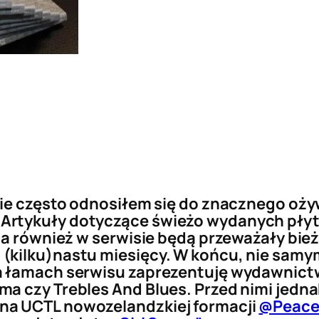
nie często odnosiłem się do znacznego oż
Artykuły dotyczące świeżo wydanych pły
ia również w serwisie będą przeważały bie
(kilku)nastu miesięcy. W końcu, nie samy
a łamach serwisu zaprezentuję wydawnictw
a czy Trebles And Blues. Przed nimi jedna
na UCTL nowozelandzkiej formacji
@Peac