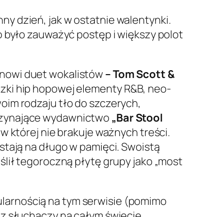
y dzień, jak w ostatnie walentynki.
 było zauważyć postęp i większy polot
anowi duet wokalistów
– Tom Scott &
zki hip hopowej elementy R&B, neo-
oim rodzaju tło do szczerych,
oczynające wydawnictwo
„Bar Stool
w której nie brakuje ważnych treści.
stają na długo w pamięci. Swoistą
eślił tegoroczną płytę grupy jako
„most
ularnością na tym serwisie (pomimo
ez słuchaczy na całym świecie