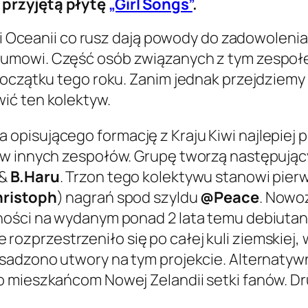
 przyjętą płytę
„Girl Songs”
.
i i Oceanii co rusz dają powody do zadowoleni
lbumowi. Część osób związanych z tym zespoł
początku tego roku. Zanim jednak przejdziem
ić ten kolektyw.
pisującego formację z Kraju Kiwi najlepiej 
ów innych zespołów. Grupę tworzą następujący
&
B.Haru
. Trzon tego kolektywu stanowi pier
ristoph
) nagrań spod szyldu
@Peace
. Nowo
ności na wydanym ponad 2 lata temu debiuta
rozprzestrzeniło się po całej kuli ziemskiej,
osadzono utwory na tym projekcie. Alternaty
o mieszkańcom Nowej Zelandii setki fanów. Dr