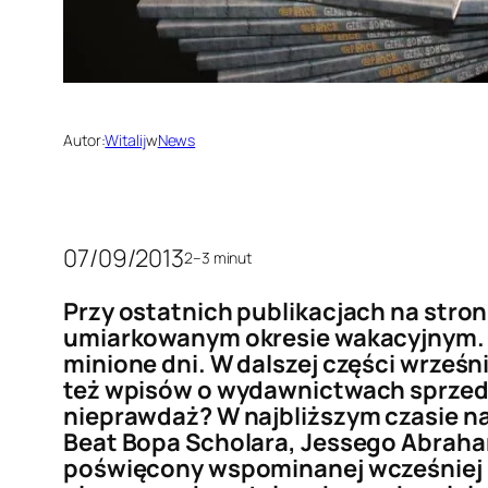
Autor:
Witalij
w
News
07/09/2013
2–3 minut
Przy ostatnich publikacjach na stro
umiarkowanym okresie wakacyjnym. 
minione dni. W dalszej części wrześn
też wpisów o wydawnictwach sprzed 
nieprawdaż? W najbliższym czasie n
Beat Bopa Scholara, Jessego Abraham
poświęcony wspominanej wcześniej 