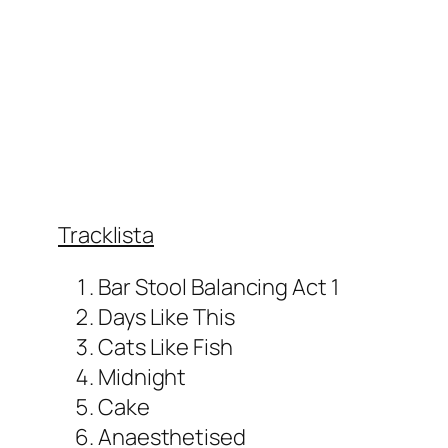
Tracklista
Bar Stool Balancing Act 1
Days Like This
Cats Like Fish
Midnight
Cake
Anaesthetised