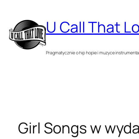
Przejdź
do
U Call That L
treści
Pragmatycznie o hip hopie i muzyce instrumenta
Girl Songs w wyd