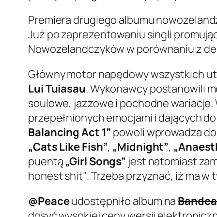
Premiera drugiego albumu nowozelandzki
Już po zaprezentowaniu singli promują
Nowozelandczyków w porównaniu z de
Główny motor napędowy wszystkich utw
Lui Tuiasau
. Wykonawcy postanowili mo
soulowe, jazzowe i pochodne wariacje.
przepełnionych emocjami i dających do
Balancing Act 1”
powoli wprowadza do p
„Cats Like Fish”
,
„Midnight”
,
„Anaest
puentą
„Girl Songs”
jest natomiast zam
honest shit”
. Trzeba przyznać, iż ma w t
@Peace
udostępniło album na
Bandca
dosyć wysokiej ceny wersji elektronic