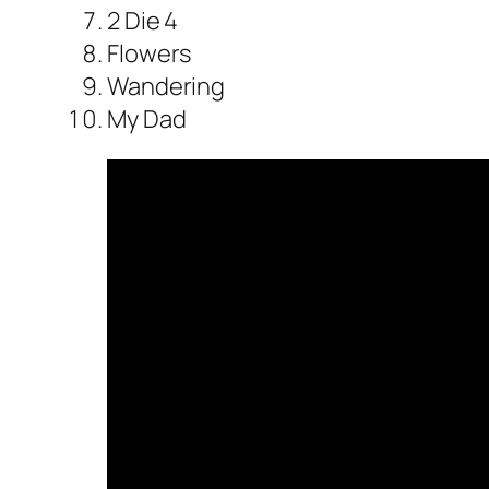
2 Die 4
Flowers
Wandering
My Dad