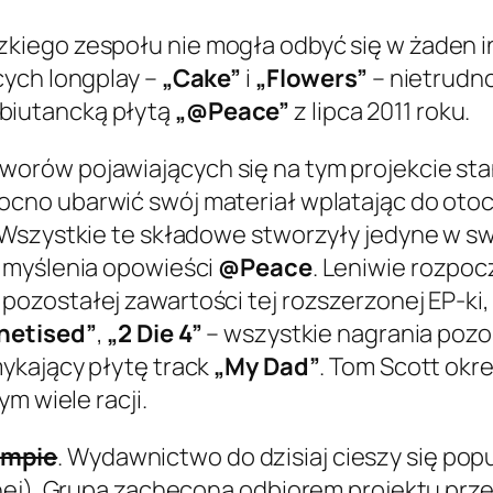
ego zespołu nie mogła odbyć się w żaden inn
cych longplay –
„Cake”
i
„Flowers”
– nietrudno
biutancką płytą
„@Peace”
z lipca 2011 roku.
orów pojawiających się na tym projekcie st
cno ubarwić swój materiał wplatając do otoc
 Wszystkie te składowe stworzyły jedyne w sw
 myślenia opowieści
@Peace
. Leniwie rozp
ozostałej zawartości tej rozszerzonej EP-ki, 
hetised”
,
„2 Die 4”
– wszystkie nagrania pozo
ykający płytę track
„My Dad”
. Tom Scott okr
ym wiele racji.
mpie
. Wydawnictwo do dzisiaj cieszy się pop
znej). Grupa zachęcona odbiorem projektu prz