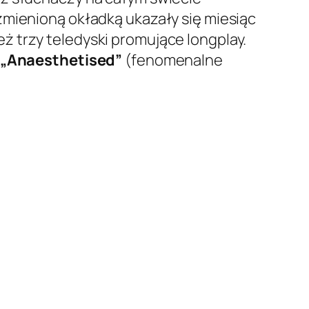
zmienioną okładką ukazały się miesiąc
 trzy teledyski promujące longplay.
„Anaesthetised”
(fenomenalne