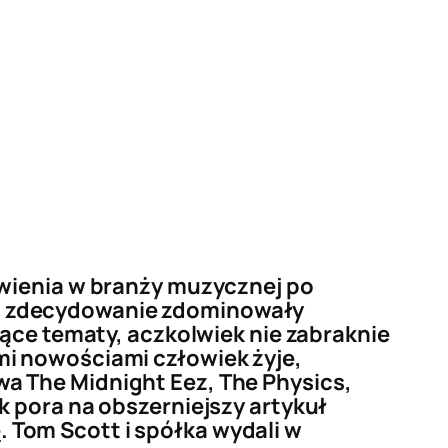
ywienia w branży muzycznej po
t zdecydowanie zdominowały
żące tematy, aczkolwiek nie zabraknie
mi nowościami człowiek żyje,
a The Midnight Eez, The Physics,
k pora na obszerniejszy artykuł
e
. Tom Scott i spółka wydali w