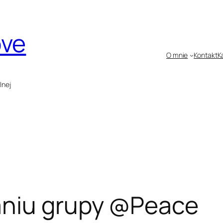
ove
O mnie
Kontakt
K
lnej
aniu grupy @Peace