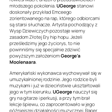
młodszego pokolenia.
UGeorge
stanowi
doskonały przykład Emceego
zorientowanego na rap, którego odbiorcami
są starsi słuchacze. Artysta pochodzący z
Wysp Dziewiczych pozostaje wierny
zasadom Złotej Ery hip hopu. Jeżeli
prześledzimy jego życiorys, to nie
powinniśmy się specjalnie zdziwić
powyższym założeniom
George’a
Moolenaara
.
Amerykański wykonawca wychowywał się w
umuzykalnionej rodzinie. Jego rodzice byli
muzykami i już w dzieciństwie ukształtowali
jego w tym kierunku.
UGeorge
nauczył się
gry na gitarze i perkusji, a przy tym brał
lekcje śpiewu, co zaprocentowało w jego
późniejszej działalności muzycznej. Raper