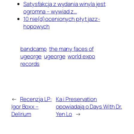
Satysfakcja z wydania winyla jest
ogromna – wywiad z…
10 nie(d)ocenionych płyt jazz-
hopowych
bandcamp
the many faces of
ugeorge
ugeorge
world expo
records
←
Recenzja LP:
Ka i Preservation
Igor Boxx –
opowiadają o Days With Dr.
Delirium
Yen Lo
→