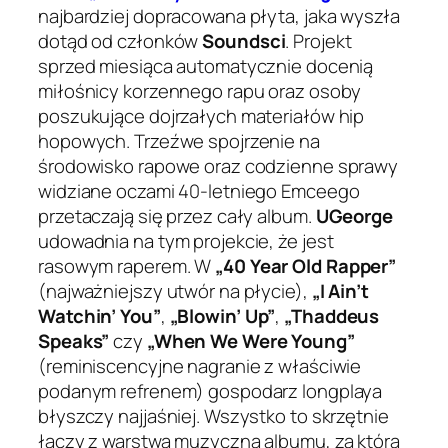
najbardziej dopracowana płyta, jaka wyszła
dotąd od członków
Soundsci
. Projekt
sprzed miesiąca automatycznie docenią
miłośnicy korzennego rapu oraz osoby
poszukujące dojrzałych materiałów hip
hopowych. Trzeźwe spojrzenie na
środowisko rapowe oraz codzienne sprawy
widziane oczami 40-letniego Emceego
przetaczają się przez cały album.
UGeorge
udowadnia na tym projekcie, że jest
rasowym raperem. W
„40 Year Old Rapper”
(najważniejszy utwór na płycie),
„I Ain’t
Watchin’ You”
,
„Blowin’ Up”
,
„Thaddeus
Speaks”
czy
„When We Were Young”
(reminiscencyjne nagranie z właściwie
podanym refrenem) gospodarz longplaya
błyszczy najjaśniej. Wszystko to skrzętnie
łączy z warstwą muzyczną albumu, za którą