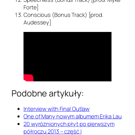
Forte]
Conscious (Bonus Track) [prod.
Audessey]
Podobne artykuły:
Interview with Final Outlaw
One of Many nowym albumem Erika Lau
20 wyróżnionych płyt po pierwszym
półroczu 2013 – część I