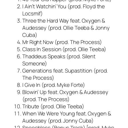
I Ain’t Watchin’ You (prod. Floyd the
Locsmif)
Three the Hard Way feat. Oxygen &
Audessey (prod. Ollie Teeba & Jonny
Cuba)
Mr Right Now (prod. The Process)
Class In Session (prod. Ollie Teeba)
Thaddeus Speaks (prod. Silent
Someone)
Generations feat. Supastition (prod.
The Process)
I Give In (prod. Myke Forte)
Blowin’ Up feat. Oxygen & Audessey
(prod. The Process)
Tribute (prod. Ollie Teeba)
When We Were Young feat. Oxygen &
Audessey (prod. Jonny Cuba)
Speechless (Bonus Track) [prod. Myke