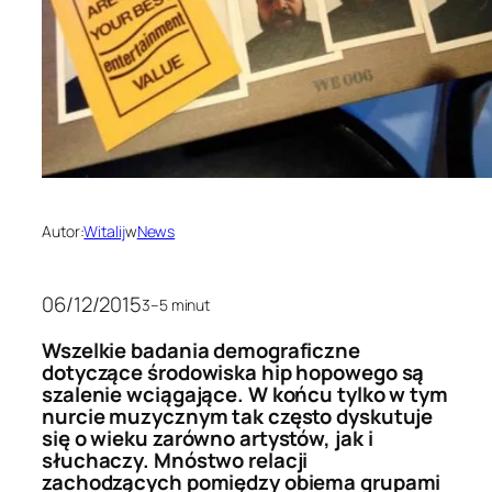
Autor:
Witalij
w
News
06/12/2015
3–5 minut
Wszelkie badania demograficzne
dotyczące środowiska hip hopowego są
szalenie wciągające. W końcu tylko w tym
nurcie muzycznym tak często dyskutuje
się o wieku zarówno artystów, jak i
słuchaczy. Mnóstwo relacji
zachodzących pomiędzy obiema grupami