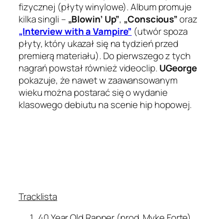
fizycznej (płyty winylowe). Album promuje
kilka singli –
„Blowin’ Up”
,
„Conscious”
oraz
„Interview with a Vampire”
(utwór spoza
płyty, który ukazał się na tydzień przed
premierą materiału). Do pierwszego z tych
nagrań powstał również videoclip.
UGeorge
pokazuje, że nawet w zaawansowanym
wieku można postarać się o wydanie
klasowego debiutu na scenie hip hopowej.
Tracklista
40 Year Old Rapper (prod. Myke Forte)