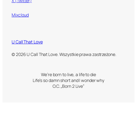
X (Twitter)
Mixcloud
U Call That Love
© 2026 U Call That Love. Wszystkie prawa zastrzeżone.
We’re born to live, a life to die
Life’s so damn short and I wonder why
O.C. „Born 2 Live”