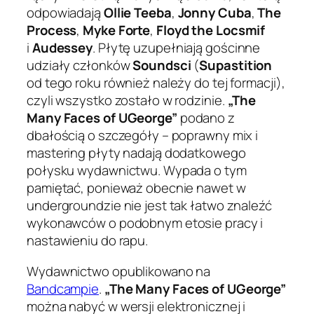
odpowiadają
Ollie Teeba
,
Jonny Cuba
,
The
Process
,
Myke Forte
,
Floyd the Locsmif
i
Audessey
. Płytę uzupełniają gościnne
udziały członków
Soundsci
(
Supastition
od tego roku również należy do tej formacji),
czyli wszystko zostało w rodzinie.
„The
Many Faces of UGeorge”
podano z
dbałością o szczegóły – poprawny mix i
mastering płyty nadają dodatkowego
połysku wydawnictwu. Wypada o tym
pamiętać, ponieważ obecnie nawet w
undergroundzie nie jest tak łatwo znaleźć
wykonawców o podobnym etosie pracy i
nastawieniu do rapu.
Wydawnictwo opublikowano na
Bandcampie
.
„The Many Faces of UGeorge”
można nabyć w wersji elektronicznej i