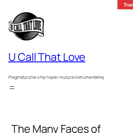
Tran
Przejdź
do
treści
U Call That Love
Pragmatycznie o hip hopie i muzyce instrumentalnej
The Many Faces of