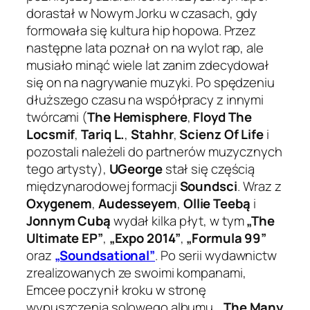
dorastał w Nowym Jorku w czasach, gdy
formowała się kultura hip hopowa. Przez
następne lata poznał on na wylot rap, ale
musiało minąć wiele lat zanim zdecydował
się on na nagrywanie muzyki. Po spędzeniu
dłuższego czasu na współpracy z innymi
twórcami (
The Hemisphere
,
Floyd The
Locsmif
,
Tariq L.
,
Stahhr
,
Scienz Of Life
i
pozostali należeli do partnerów muzycznych
tego artysty),
UGeorge
stał się częścią
międzynarodowej formacji
Soundsci
. Wraz z
Oxygenem
,
Audesseyem
,
Ollie Teebą
i
Jonnym Cubą
wydał kilka płyt, w tym
„The
Ultimate EP”
,
„Expo 2014”
,
„Formula 99”
oraz
„Soundsational”
. Po serii wydawnictw
zrealizowanych ze swoimi kompanami,
Emcee poczynił kroku w stronę
wypuszczenia solowego albumu.
„The Many