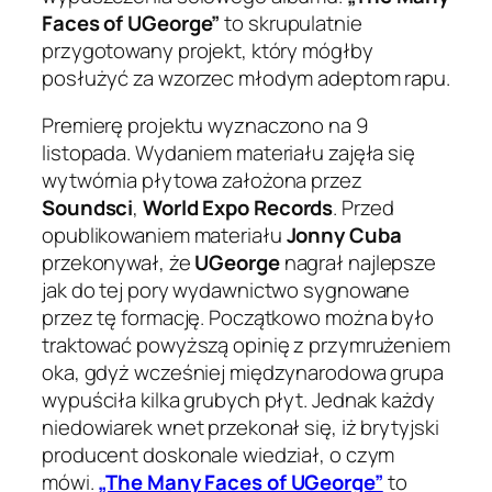
Faces of UGeorge”
to skrupulatnie
przygotowany projekt, który mógłby
posłużyć za wzorzec młodym adeptom rapu.
Premierę projektu wyznaczono na 9
listopada. Wydaniem materiału zajęła się
wytwórnia płytowa założona przez
Soundsci
,
World Expo Records
. Przed
opublikowaniem materiału
Jonny Cuba
przekonywał, że
UGeorge
nagrał najlepsze
jak do tej pory wydawnictwo sygnowane
przez tę formację. Początkowo można było
traktować powyższą opinię z przymrużeniem
oka, gdyż wcześniej międzynarodowa grupa
wypuściła kilka grubych płyt. Jednak każdy
niedowiarek wnet przekonał się, iż brytyjski
producent doskonale wiedział, o czym
mówi.
„The Many Faces of UGeorge”
to