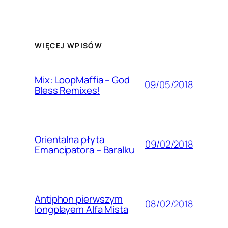
WIĘCEJ WPISÓW
Mix: LoopMaffia – God
09/05/2018
Bless Remixes!
Orientalna płyta
09/02/2018
Emancipatora – Baralku
Antiphon pierwszym
08/02/2018
longplayem Alfa Mista