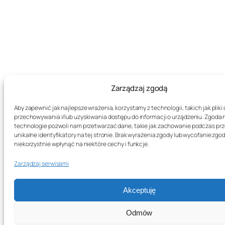
Zarządzaj zgodą
Aby zapewnić jak najlepsze wrażenia, korzystamy z technologii, takich jak pliki 
przechowywania i/lub uzyskiwania dostępu do informacji o urządzeniu. Zgoda 
technologie pozwoli nam przetwarzać dane, takie jak zachowanie podczas prz
unikalne identyfikatory na tej stronie. Brak wyrażenia zgody lub wycofanie zg
niekorzystnie wpłynąć na niektóre cechy i funkcje.
Zarządzaj serwisami
Akceptuję
Odmów