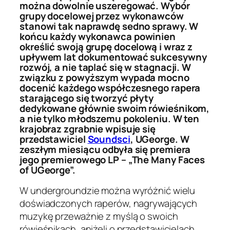
można dowolnie uszeregować. Wybór
grupy docelowej przez wykonawców
stanowi tak naprawdę sedno sprawy. W
końcu każdy wykonawca powinien
określić swoją grupę docelową i wraz z
upływem lat dokumentować sukcesywny
rozwój, a nie taplać się w stagnacji. W
związku z powyższym wypada mocno
docenić każdego współczesnego rapera
starającego się tworzyć płyty
dedykowane głównie swoim rówieśnikom,
a nie tylko młodszemu pokoleniu. W ten
krajobraz zgrabnie wpisuje się
przedstawiciel
Soundsci
, UGeorge. W
zeszłym miesiącu odbyła się premiera
jego premierowego LP – „The Many Faces
of UGeorge”.
W undergroundzie można wyróżnić wielu
doświadczonych raperów, nagrywających
muzykę przeważnie z myślą o swoich
rówieśnikach, aniżeli o przedstawicielach