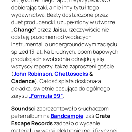
dobierając taki, a nie inny tytuł tego
wydawnictwa. Beaty dostarczone przez
duet producencki, uzupełniony w utworze
„Change”
przez
Jaisu
, rzeczywiście nie
odstają poziomem od wiodących
instrumentali o undergroundowym zacięciu
sprzed 13 lat. Na brudnych, boom bapowych
produkcjach swobodnie odnajdują się
wszyscy raperzy, także zaproszeni goście
(
John Robinson
,
Ghettosocks
&
Cadence
). Całość splata doskonała
okładka, świetnie pasująca do ogólnego
zarysu
„Formula 99”
.
Soundsci
zaprezentowało słuchaczom
pełen album na
Bandcampie
, zaś
Crate
Escape Records
zadbało o wydanie
materiału w wersji elektronicznej i fizycznej.