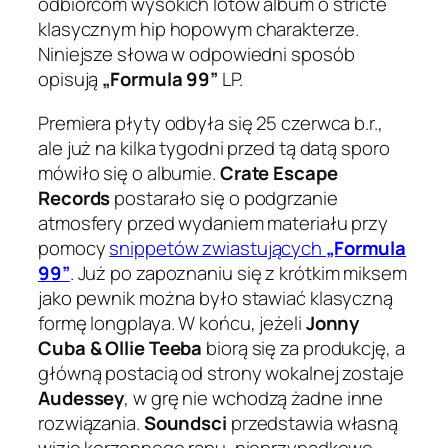
odbiorcom wysokich lotów album o stricte
klasycznym hip hopowym charakterze.
Niniejsze słowa w odpowiedni sposób
opisują
„Formula 99”
LP.
Premiera płyty odbyła się 25 czerwca b.r.,
ale już na kilka tygodni przed tą datą sporo
mówiło się o albumie.
Crate Escape
Records
postarało się o podgrzanie
atmosfery przed wydaniem materiału przy
pomocy
snippetów zwiastujących
„Formula
99”
. Już po zapoznaniu się z krótkim miksem
jako pewnik można było stawiać klasyczną
formę longplaya. W końcu, jeżeli
Jonny
Cuba & Ollie Teeba
biorą się za produkcję, a
główną postacią od strony wokalnej zostaje
Audessey
, w grę nie wchodzą żadne inne
rozwiązania.
Soundsci
przedstawia własną
wizję korzennego rapu, nieprzypadkowo