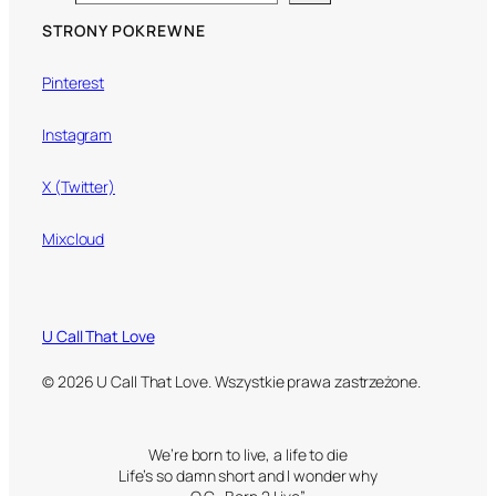
STRONY POKREWNE
Pinterest
Instagram
X (Twitter)
Mixcloud
U Call That Love
© 2026 U Call That Love. Wszystkie prawa zastrzeżone.
We’re born to live, a life to die
Life’s so damn short and I wonder why