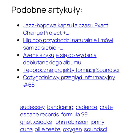
Podobne artykuły:
Jazz-hopowa kapsuła czasu Exact
Change Project +…
Hip hop przychodzi naturalnie i mówi
sam za siebie -…
Avens szykuje się do wydania
debiutanckiego albumu
Tegoroczne projekty formacji Soundsci
Cotygodniowy przegląd informacyjny
#65
audessey
bandcamp
cadence
crate
escape records
formula 99
ghettosocks
john robinson
jonny
cuba
ollie teeba
oxygen
soundsci