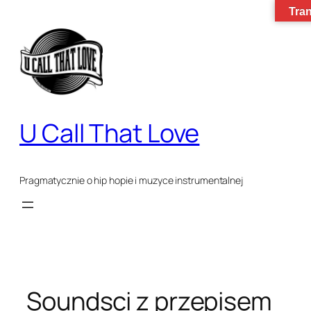
Przejdź
Tran
do
treści
U Call That Love
Pragmatycznie o hip hopie i muzyce instrumentalnej
Soundsci z przepisem