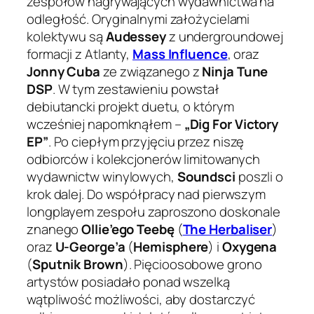
zespołów nagrywających wydawnictwa na
odległość. Oryginalnymi założycielami
kolektywu są
Audessey
z undergroundowej
formacji z Atlanty,
Mass Influence
, oraz
Jonny Cuba
ze związanego z
Ninja Tune
DSP
. W tym zestawieniu powstał
debiutancki projekt duetu, o którym
wcześniej napomknąłem –
„Dig For Victory
EP”
. Po ciepłym przyjęciu przez niszę
odbiorców i kolekcjonerów limitowanych
wydawnictw winylowych,
Soundsci
poszli o
krok dalej. Do współpracy nad pierwszym
longplayem zespołu zaproszono doskonale
znanego
Ollie’ego Teebę
(
The Herbaliser
)
oraz
U-George’a
(
Hemisphere
) i
Oxygena
(
Sputnik Brown
). Pięcioosobowe grono
artystów posiadało ponad wszelką
wątpliwość możliwości, aby dostarczyć