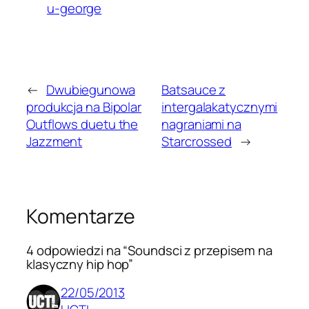
u-george
←
Dwubiegunowa
Batsauce z
produkcja na Bipolar
intergalakatycznymi
Outflows duetu the
nagraniami na
Jazzment
Starcrossed
→
Komentarze
4 odpowiedzi na “Soundsci z przepisem na
klasyczny hip hop”
22/05/2013