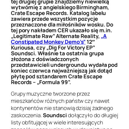
tej drugiej grupie znajdziemy niewielką
wytwórnię z angielskiego Birmingham,
Crate Escape Records. Katalog labelu
zawiera przede wszystkim pozycje
przeznaczone dla miłośników wosku. Do
tej pory nakładem CER ukazało się m.in.
„Legitimate Raw” Alternate Reality,
„A
Constipated Monkey Demo’s”
12″
Kuriousa, czy „Dig For Victory EP”
Soundsci. Właśnie ta ostatnia grupa
złożona z doświadczonych
przedstawicieli undergroundu wydała pod
koniec czerwca najważniejszą jak dotąd
płytę pod sztandarem Crate Escape
Records – „Formula 99”.
Grupy muzyczne tworzone przez
mieszkańców różnych państw czy nawet
kontynentów nie stanowią dzisiaj żadnego
zaskoczenia.
Soundsci
dołączyło do długiej
listy obfitującej w wiele interesujących