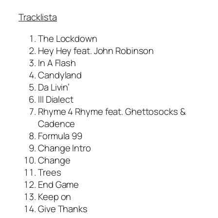
Tracklista
The Lockdown
Hey Hey feat. John Robinson
In A Flash
Candyland
Da Livin’
Ill Dialect
Rhyme 4 Rhyme feat. Ghettosocks &
Cadence
Formula 99
Change Intro
Change
Trees
End Game
Keep on
Give Thanks