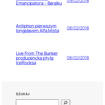
09/02/2018
Emancipatora – Baralku
Antiphon pierwszym
08/02/2018
longplayem Alfa Mista
Live From The Bunker
08/02/2018
producencką płytą
IceRocksa
SZUKAJ
Search