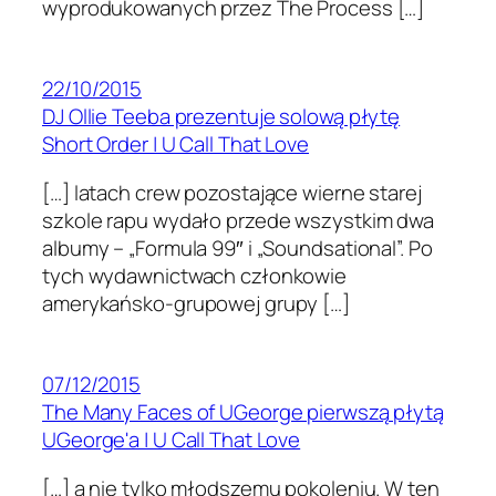
wyprodukowanych przez The Process […]
22/10/2015
DJ Ollie Teeba prezentuje solową płytę
Short Order | U Call That Love
[…] latach crew pozostające wierne starej
szkole rapu wydało przede wszystkim dwa
albumy – „Formula 99″ i „Soundsational”. Po
tych wydawnictwach członkowie
amerykańsko-grupowej grupy […]
07/12/2015
The Many Faces of UGeorge pierwszą płytą
UGeorge'a | U Call That Love
[…] a nie tylko młodszemu pokoleniu. W ten