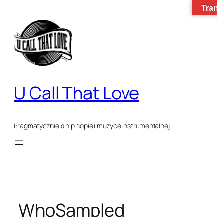
Tran
Przejdź
do
treści
U Call That Love
Pragmatycznie o hip hopie i muzyce instrumentalnej
WhoSampled