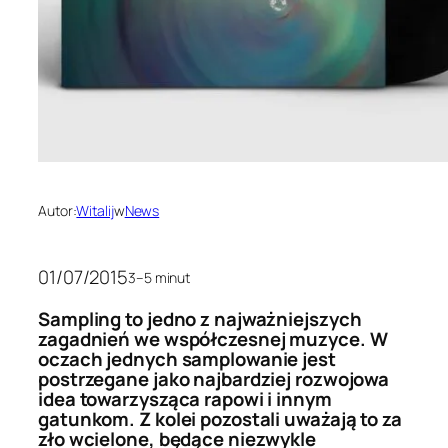
Autor:
Witalij
w
News
01/07/2015
3–5 minut
Sampling to jedno z najważniejszych
zagadnień we współczesnej muzyce. W
oczach jednych samplowanie jest
postrzegane jako najbardziej rozwojowa
idea towarzysząca rapowi i innym
gatunkom. Z kolei pozostali uważają to za
zło wcielone, będące niezwykle