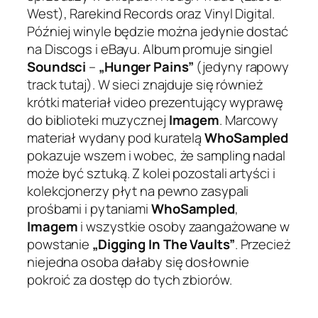
West), Rarekind Records oraz Vinyl Digital.
Później winyle będzie można jedynie dostać
na Discogs i eBayu. Album promuje singiel
Soundsci
–
„Hunger Pains”
(jedyny rapowy
track tutaj). W sieci znajduje się również
krótki materiał video prezentujący wyprawę
do biblioteki muzycznej
Imagem
. Marcowy
materiał wydany pod kuratelą
WhoSampled
pokazuje wszem i wobec, że sampling nadal
może być sztuką. Z kolei pozostali artyści i
kolekcjonerzy płyt na pewno zasypali
prośbami i pytaniami
WhoSampled
,
Imagem
i wszystkie osoby zaangażowane w
powstanie
„Digging In The Vaults”
. Przecież
niejedna osoba dałaby się dosłownie
pokroić za dostęp do tych zbiorów.