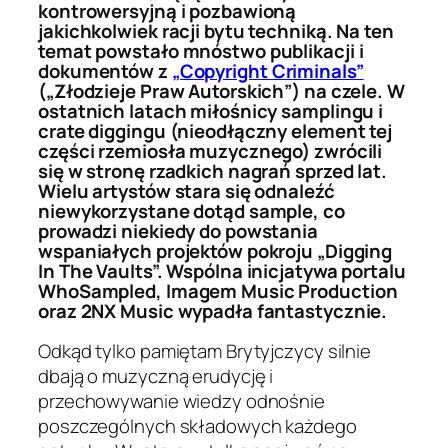
kontrowersyjną i pozbawioną
jakichkolwiek racji bytu techniką. Na ten
temat powstało mnóstwo publikacji i
dokumentów z
„Copyright Criminals”
(„Złodzieje Praw Autorskich”) na czele. W
ostatnich latach miłośnicy samplingu i
crate diggingu (nieodłączny element tej
części rzemiosła muzycznego) zwrócili
się w stronę rzadkich nagrań sprzed lat.
Wielu artystów stara się odnaleźć
niewykorzystane dotąd sample, co
prowadzi niekiedy do powstania
wspaniałych projektów pokroju „Digging
In The Vaults”. Wspólna inicjatywa portalu
WhoSampled, Imagem Music Production
oraz 2NX Music wypadła fantastycznie.
Odkąd tylko pamiętam Brytyjczycy silnie
dbają o muzyczną erudycję i
przechowywanie wiedzy odnośnie
poszczególnych składowych każdego