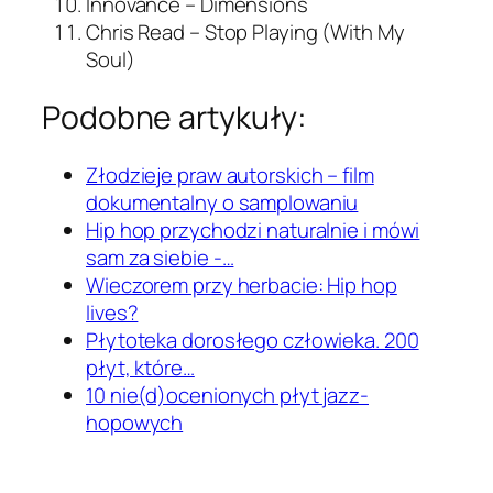
Innovance – Dimensions
Chris Read – Stop Playing (With My
Soul)
Podobne artykuły:
Złodzieje praw autorskich – film
dokumentalny o samplowaniu
Hip hop przychodzi naturalnie i mówi
sam za siebie -…
Wieczorem przy herbacie: Hip hop
lives?
Płytoteka dorosłego człowieka. 200
płyt, które…
10 nie(d)ocenionych płyt jazz-
hopowych