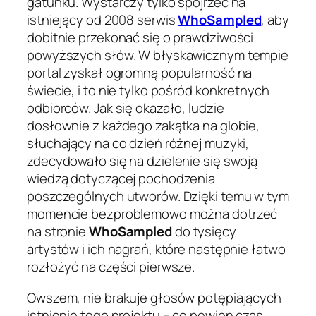
gatunku. Wystarczy tylko spojrzeć na
istniejący od 2008 serwis
WhoSampled
, aby
dobitnie przekonać się o prawdziwości
powyższych słów. W błyskawicznym tempie
portal zyskał ogromną popularność na
świecie, i to nie tylko pośród konkretnych
odbiorców. Jak się okazało, ludzie
dosłownie z każdego zakątka na globie,
słuchający na co dzień różnej muzyki,
zdecydowało się na dzielenie się swoją
wiedzą dotyczącej pochodzenia
poszczególnych utworów. Dzięki temu w tym
momencie bezproblemowo można dotrzeć
na stronie
WhoSampled
do tysięcy
artystów i ich nagrań, które następnie łatwo
rozłożyć na części pierwsze.
Owszem, nie brakuje głosów potępiających
istnienie tego projektu – co pewien czas