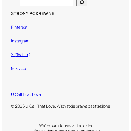
Search
STRONY POKREWNE
Pinterest
Instagram
X (Twitter)
Mixcloud
U Call That Love
© 2026 U Call That Love. Wszystkie prawa zastrzeżone.
We’re born to live, a life to die
Life’s so damn short and I wonder why