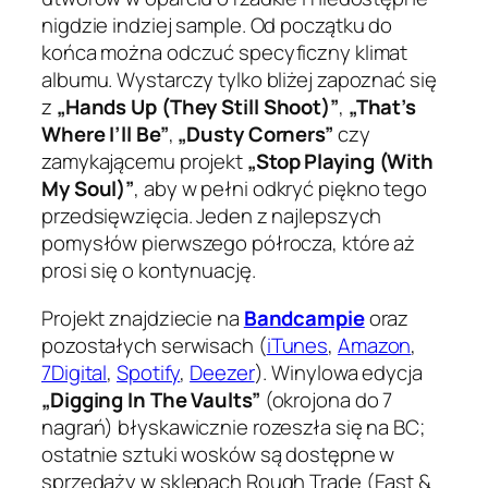
nigdzie indziej sample. Od początku do
końca można odczuć specyficzny klimat
albumu. Wystarczy tylko bliżej zapoznać się
z
„Hands Up (They Still Shoot)”
,
„That’s
Where I’ll Be”
,
„Dusty Corners”
czy
zamykającemu projekt
„Stop Playing (With
My Soul)”
, aby w pełni odkryć piękno tego
przedsięwzięcia. Jeden z najlepszych
pomysłów pierwszego półrocza, które aż
prosi się o kontynuację.
Projekt znajdziecie na
Bandcampie
oraz
pozostałych serwisach (
iTunes
,
Amazon
,
7Digital
,
Spotify
,
Deezer
). Winylowa edycja
„Digging In The Vaults”
(okrojona do 7
nagrań) błyskawicznie rozeszła się na BC;
ostatnie sztuki wosków są dostępne w
sprzedaży w sklepach Rough Trade (East &