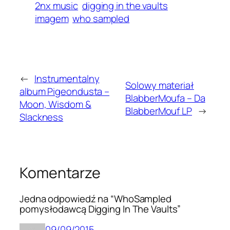
2nx music
digging in the vaults
imagem
who sampled
←
Instrumentalny
Solowy materiał
album Pigeondusta –
BlabberMoufa – Da
Moon, Wisdom &
BlabberMouf LP
→
Slackness
Komentarze
Jedna odpowiedź na “WhoSampled
pomysłodawcą Digging In The Vaults”
09/09/2015