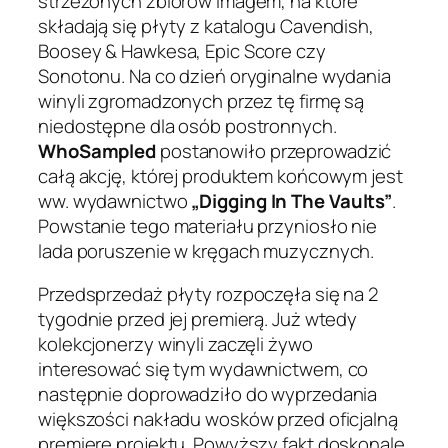
strzeżonych zbiorów Imagem, na które
składają się płyty z katalogu Cavendish,
Boosey & Hawkesa, Epic Score czy
Sonotonu. Na co dzień oryginalne wydania
winyli zgromadzonych przez tę firmę są
niedostępne dla osób postronnych.
WhoSampled
postanowiło przeprowadzić
całą akcję, której produktem końcowym jest
ww. wydawnictwo
„Digging In The Vaults”
.
Powstanie tego materiału przyniosło nie
lada poruszenie w kręgach muzycznych.
Przedsprzedaż płyty rozpoczęła się na 2
tygodnie przed jej premierą. Już wtedy
kolekcjonerzy winyli zaczęli żywo
interesować się tym wydawnictwem, co
następnie doprowadziło do wyprzedania
większości nakładu wosków przed oficjalną
premierę projektu. Powyższy fakt doskonale