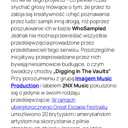
słychać głosy mówiące o tym, że przez to
zabija się kreatywność i chęć poznawania
przez ludzi sampli inną drogą, niż poprzez
poszukiwanie ich w bazie
WhoSampled
.
Jednak nie można przekreślać wszystkie
przedsięwzięcia prowadzone przez
przedstawicieli tego serwisu. Poszczególne
inicjatywy przeprowadzane przez nich
bywają niesamowicie budujące, o czym
świadczy choćby
„Digging In The Vaults”
.
Przy porozumieniu z grupą
Imagem Music
Production
i labelem
2NX Music
pokuszono
się o jedyne w swoim rodzaju
przedsięwzięcie.
W ramach
ubiegłorocznego Great Escape Festivalu
umożliwiono 20 brytyjskim i amerykańskim
artystom na skorzystanie z pilnie