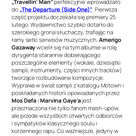
„Travellin’ Man”
perfekcyjnie wprowadzało
do
„The Departure (Side One)”
. Pierwsza
część projektu doczekała się premiery 25
lutego. Wydawnictwo szybko dotarło do
szerokiego grona słuchaczy, trafiając na
łamy setki serwisów muzycznych.
Amerigo
Gazaway
wcielił się na tym albumie w rolę
dyrygenta starannie dobierającego
poszczególne elementy (wokale, dziesiątki
sampli, instrumenty, części innych tracków)
tworzące rozbudowane kompozycje.
Wyprawa w świat sampli z katalogu Motown i
poskładanych historii opowiadanych przez
Mos Defa
i
Marvina Gaye’a
jest
przeznaczona nie tylko fanom mash-upów,
ale przede wszystkich otwartych odbiorców
i sympatyków klasycznego soulu i
korzennego rapu. Co ważniejsze, jedyny w