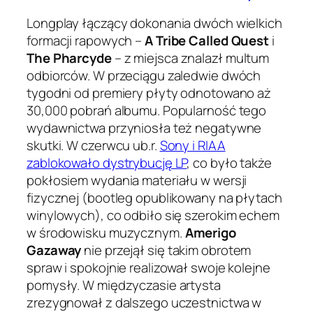
Longplay łączący dokonania dwóch wielkich
formacji rapowych –
A Tribe Called Quest
i
The Pharcyde
– z miejsca znalazł multum
odbiorców. W przeciągu zaledwie dwóch
tygodni od premiery płyty odnotowano aż
30,000 pobrań albumu. Popularność tego
wydawnictwa przyniosła też negatywne
skutki. W czerwcu ub.r.
Sony i RIAA
zablokowało dystrybucję LP
, co było także
pokłosiem wydania materiału w wersji
fizycznej (bootleg opublikowany na płytach
winylowych), co odbiło się szerokim echem
w środowisku muzycznym.
Amerigo
Gazaway
nie przejął się takim obrotem
spraw i spokojnie realizował swoje kolejne
pomysły. W międzyczasie artysta
zrezygnował z dalszego uczestnictwa w