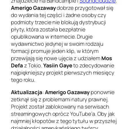
znajdziecie na Bandcampie i
Soundcloudzie
.
Amerigo Gazaway
dobrze przygotował się
do wydania tej części i żadne osoby czy
podmioty trzecie nie blokują dystrybucji
płyty, która została bezpłatnie
opublikowana w internecie. Drugie
wydawnictwo jedynej w swoim rodzaju
formacji promuje jeden klip, w którym
przewijają się nowe ujęcia z udziałem
Mos
Defa
z Tokio.
Yasiin Gaye
to zdecydowanie
najpiękniejszy projekt pierwszych miesięcy
tego roku.
Aktualizacja
:
Amerigo Gazaway
ponownie
zetknął się z problemami natury prawnej.
Projekt został zablokowany na serwisach
streamingowych oprócz YouTube’a. Oby jak
najmniej kłopotów z tego tytułu w przyszłej
działalności amerykańskiego twórcy.