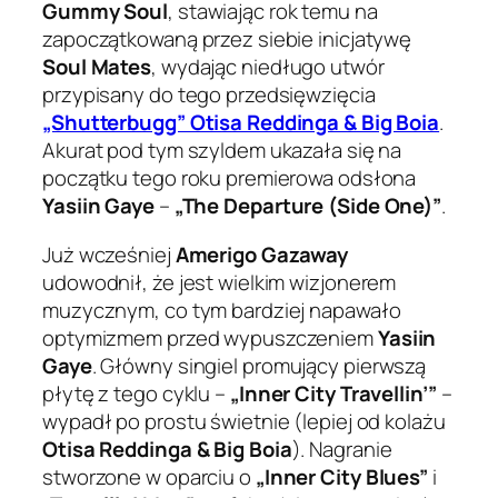
Gummy Soul
, stawiając rok temu na
zapoczątkowaną przez siebie inicjatywę
Soul Mates
, wydając niedługo utwór
przypisany do tego przedsięwzięcia
„Shutterbugg” Otisa Reddinga & Big Boia
.
Akurat pod tym szyldem ukazała się na
początku tego roku premierowa odsłona
Yasiin Gaye
–
„The Departure (Side One)”
.
Już wcześniej
Amerigo Gazaway
udowodnił, że jest wielkim wizjonerem
muzycznym, co tym bardziej napawało
optymizmem przed wypuszczeniem
Yasiin
Gaye
. Główny singiel promujący pierwszą
płytę z tego cyklu –
„Inner City Travellin’”
–
wypadł po prostu świetnie (lepiej od kolażu
Otisa Reddinga & Big Boia
). Nagranie
stworzone w oparciu o
„Inner City Blues”
i