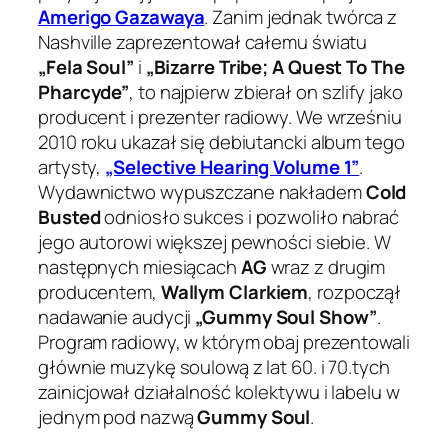
Amerigo Gazawaya
. Zanim jednak twórca z
Nashville zaprezentował całemu światu
„Fela Soul”
i
„Bizarre Tribe; A Quest To The
Pharcyde”
, to najpierw zbierał on szlify jako
producent i prezenter radiowy. We wrześniu
2010 roku ukazał się debiutancki album tego
artysty,
„Selective Hearing Volume 1”
.
Wydawnictwo wypuszczane nakładem
Cold
Busted
odniosło sukces i pozwoliło nabrać
jego autorowi większej pewności siebie. W
następnych miesiącach
AG
wraz z drugim
producentem,
Wallym Clarkiem
, rozpoczął
nadawanie audycji
„Gummy Soul Show”
.
Program radiowy, w którym obaj prezentowali
głównie muzykę soulową z lat 60. i 70.tych
zainicjował działalność kolektywu i labelu w
jednym pod nazwą
Gummy Soul
.