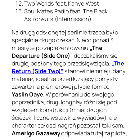
Two Worlds feat. Kanye West
Soul Mates Radio feat. The Black
Astronauts (Intermission)
Na drugą odsłonę tej serii nie trzeba było
specjalnie długo czekać. Nieco ponad 3
miesiące po zaprezentowaniu
„The
Departure (Side One)”
doczekaliśmy się
drugiej odsłony tego przedsięwzięcia.
„The
Return (Side Two)”
stanowi niemniej udany
materiał, idealnie przedłużający pomysły
zawarte na premierowej płycie formacji
Yasiin Gaye
. W porównaniu do swojego
poprzednika, drugi longplay różni się pod
względem konstrukcji (mniej długich
ścieżek, liczne wstawki z wywiadów), ale
charakter całości nagrań pozostał taki sam.
Amerigo Gazaway
odpowiada tutaj za pilota,