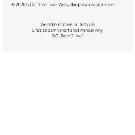
© 2026 U Call That Love. Wszystkie prawa zastrzeżone.
We’re born to live, a life to die
Life’s so damn short and I wonder why
O.C. „Born 2 Live”