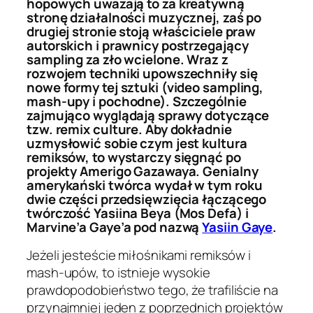
hopowych uważają to za kreatywną
stronę działalności muzycznej, zaś po
drugiej stronie stoją właściciele praw
autorskich i prawnicy postrzegający
sampling za zło wcielone. Wraz z
rozwojem techniki upowszechniły się
nowe formy tej sztuki (video sampling,
mash-upy i pochodne). Szczególnie
zajmująco wyglądają sprawy dotyczące
tzw. remix culture. Aby dokładnie
uzmysłowić sobie czym jest kultura
remiksów, to wystarczy sięgnąć po
projekty Amerigo Gazawaya. Genialny
amerykański twórca wydał w tym roku
dwie części przedsięwzięcia łączącego
twórczość Yasiina Beya (Mos Defa) i
Marvine’a Gaye’a pod nazwą
Yasiin Gaye
.
Jeżeli jesteście miłośnikami remiksów i
mash-upów, to istnieje wysokie
prawdopodobieństwo tego, że trafiliście na
przynajmniej jeden z poprzednich projektów