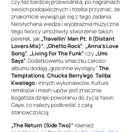
czy też bardziej przewodnika, po nagraniach
swoich podopiecznych i trzeba przyznać, że
znakomicie wywiązuje się z tego zadania.
Niesłychana wiedza i wyobraźnia muzyczna
tego twórcy umożliwiły stworzenie takich
perełek, jak
„Travellin’ Man Pt. II (Distant
Lovers Mix)”
,
„Ghetto Rock”
,
„Anna’s Love
Song”
,
„Living For The Funk”
czy
„Umi
Says”
. Dodatkowemu smaczku całości
albumu dodają „gościnne występy”
The
Temptations
,
Chucka Berry’ego
,
Taliba
Kweliego
i innych wykonawców. Kultura
remiksów i mash-upów jest znacznie
bogatsza dzięki powołaniu do życia Yasiin
Gaye, co należy podkreślić z całą
stanowczością.
„The Return (Side Two)”
również