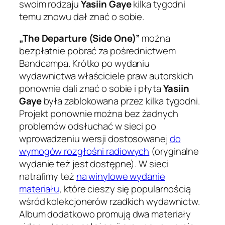
swoim rodzaju
Yasiin Gaye
kilka tygodni
temu znowu dał znać o sobie.
„The Departure (Side One)”
można
bezpłatnie pobrać za pośrednictwem
Bandcampa. Krótko po wydaniu
wydawnictwa właściciele praw autorskich
ponownie dali znać o sobie i płyta
Yasiin
Gaye
była zablokowana przez kilka tygodni.
Projekt ponownie można bez żadnych
problemów odsłuchać w sieci po
wprowadzeniu wersji dostosowanej
do
wymogów rozgłośni radiowych
(oryginalne
wydanie też jest dostępne). W sieci
natrafimy też
na winylowe wydanie
materiału
, które cieszy się popularnością
wśród kolekcjonerów rzadkich wydawnictw.
Album dodatkowo promują dwa materiały