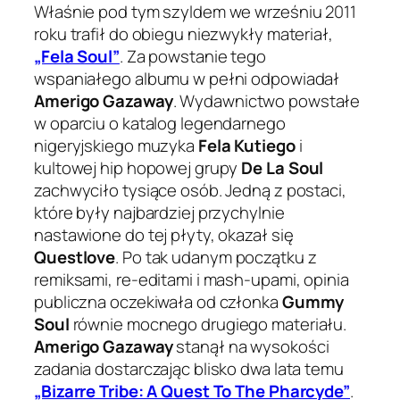
Właśnie pod tym szyldem we wrześniu 2011
roku trafił do obiegu niezwykły materiał,
„Fela Soul”
. Za powstanie tego
wspaniałego albumu w pełni odpowiadał
Amerigo Gazaway
. Wydawnictwo powstałe
w oparciu o katalog legendarnego
nigeryjskiego muzyka
Fela Kutiego
i
kultowej hip hopowej grupy
De La Soul
zachwyciło tysiące osób. Jedną z postaci,
które były najbardziej przychylnie
nastawione do tej płyty, okazał się
Questlove
. Po tak udanym początku z
remiksami, re-editami i mash-upami, opinia
publiczna oczekiwała od członka
Gummy
Soul
równie mocnego drugiego materiału.
Amerigo Gazaway
stanął na wysokości
zadania dostarczając blisko dwa lata temu
„Bizarre Tribe: A Quest To The Pharcyde”
.