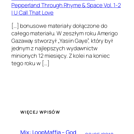
Pepperland Through Rhyme & Space Vol. 1-2
| U Call That Love
[…] bonusowe materiały dołączone do
całego materiału. W zeszłym roku Amerigo
Gazaway stworzył „Yasiin Gaye”, który był
jednym z najlepszych wydawnictw
minionych 12 miesięcy. Z kolei na koniec
tego roku w […]
WIĘCEJ WPISÓW
Mix: LoopMaffia – God