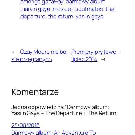
amerigo gazaway
darmowy album
marvin gaye
mos def
soul mates
the
departure
the return
yasiin gaye
←
Ozay Moore nie boi
Premiery płytowe –
się przegranych
lipiec 2014
→
Komentarze
Jedna odpowiedź na “Darmowy album:
Yasiin Gaye – The Departure + The Return”
23/08/2015
Darmowy album: An Adventure To