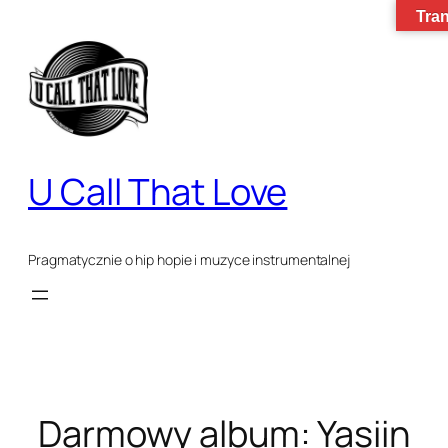
Przejdź
Tran
do
treści
U Call That Love
Pragmatycznie o hip hopie i muzyce instrumentalnej
Darmowy album: Yasiin