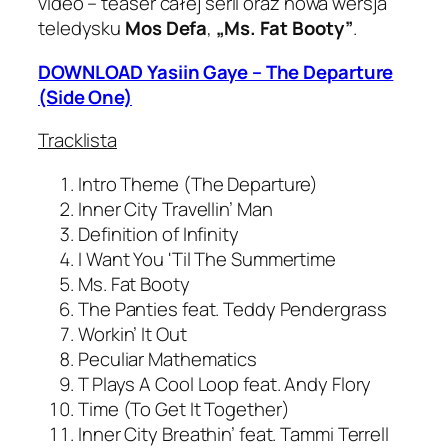
video – teaser całej serii oraz nowa wersja
teledysku
Mos Defa
,
„Ms. Fat Booty”
.
DOWNLOAD Yasiin Gaye – The Departure
(Side One)
Tracklista
Intro Theme (The Departure)
Inner City Travellin’ Man
Definition of Infinity
I Want You 'Til The Summertime
Ms. Fat Booty
The Panties feat. Teddy Pendergrass
Workin’ It Out
Peculiar Mathematics
T Plays A Cool Loop feat. Andy Flory
Time (To Get It Together)
Inner City Breathin’ feat. Tammi Terrell