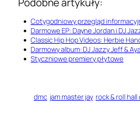
Podobne artykuły:
Cotygodniowy przegląd informacy
Darmowe EP: Dayne Jordan i DJ Jazzy
Classic Hip Hop Videos: Herbie Han
Darmowy album: DJ Jazzy Jeff & Aya
Styczniowe premiery płytowe
dmc
jam master jay
rock & roll hal