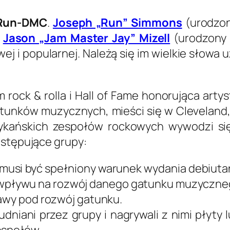
Run-DMC
.
Joseph „Run” Simmons
(urodzony
,
Jason „Jam Master Jay” Mizell
(urodzony 2
wej i popularnej. Należą się im wielkie słowa
rock & rolla i Hall of Fame honorująca arty
tunków muzycznych, mieści się w Cleveland,
rykańskich zespołów rockowych wywodzi się 
astępujące grupy:
 musi być spełniony warunek wydania debiutan
wpływu na rozwój danego gatunku muzyczne
tawy pod rozwój gatunku.
udniani przez grupy i nagrywali z nimi płyty
espołów.