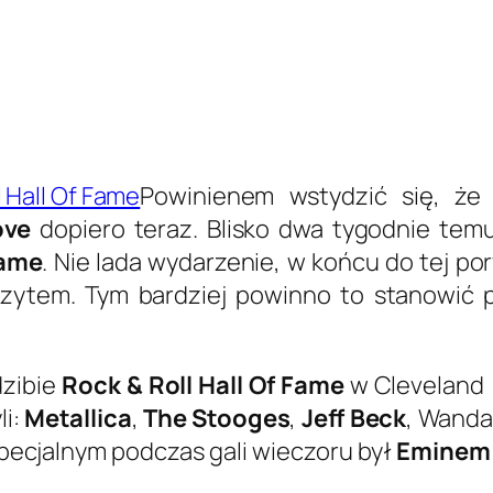
Powinienem wstydzić się, że
ove
dopiero teraz. Blisko dwa tygodnie tem
Fame
. Nie lada wydarzenie, w końcu do tej por
tem. Tym bardziej powinno to stanowić pr
dzibie
Rock & Roll Hall Of Fame
w Cleveland (
li:
Metallica
,
The Stooges
,
Jeff Beck
, Wanda
pecjalnym podczas gali wieczoru był
Eminem
.