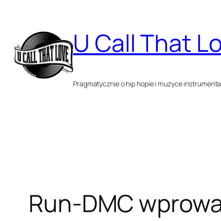
Przejdź
do
U Call That L
treści
Pragmatycznie o hip hopie i muzyce instrumenta
Run-DMC wprowadz