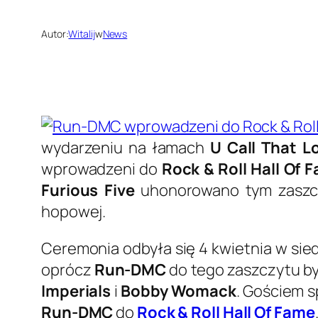
Autor:
Witalij
w
News
wydarzeniu na łamach
U Call That L
wprowadzeni do
Rock & Roll Hall Of 
Furious Five
uhonorowano tym zaszczy
hopowej.
Ceremonia odbyła się 4 kwietnia w sie
oprócz
Run-DMC
do tego zaszczytu by
Imperials
i
Bobby Womack
. Gościem s
Run-DMC
do
Rock & Roll Hall Of Fame