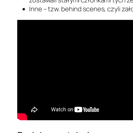
Inne – tzw. behind scenes, czyli z