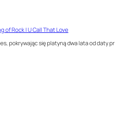
g of Rock | U Call That Love
s, pokrywając się platyną dwa lata od daty pre