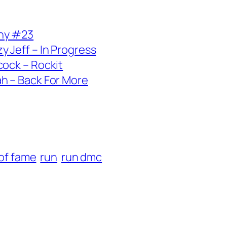
jny #23
 Jeff – In Progress
cock – Rockit
h – Back For More
l of fame
run
run dmc