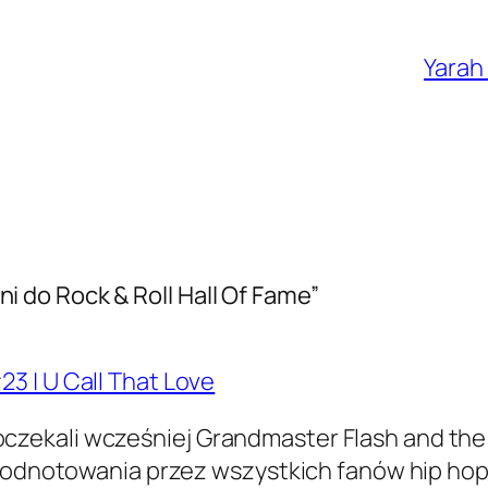
Yarah
do Rock & Roll Hall Of Fame”
3 | U Call That Love
ekali wcześniej Grandmaster Flash and the F
e odnotowania przez wszystkich fanów hip hopu