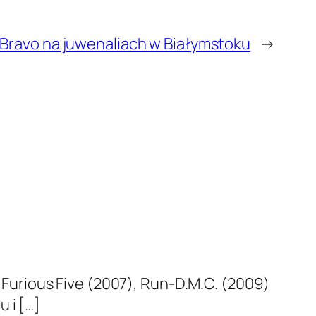
 Bravo na juwenaliach w Białymstoku
→
urious Five (2007), Run-D.M.C. (2009)
 i […]