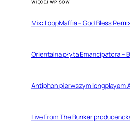
WIĘCEJ WPISÓW
Mix: LoopMaffia – God Bless Remi
Orientalna płyta Emancipatora – B
Antiphon pierwszym longplayem A
Live From The Bunker producenck