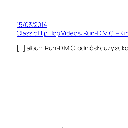
15/03/2014
Classic Hip Hop Videos: Run-D.M.C. – Kin
[…] album Run-D.M.C. odniósł duży sukce