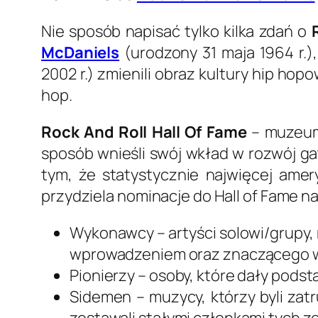
Nie sposób napisać tylko kilka zdań o
McDaniels
(urodzony 31 maja 1964 r.)
2002 r.) zmienili obraz kultury hip hopo
hop.
Rock And Roll Hall Of Fame
– muzeum 
sposób wnieśli swój wkład w rozwój ga
tym, że statystycznie najwięcej ame
przydziela nominacje do Hall of Fame n
Wykonawcy – artyści solowi/grupy,
wprowadzeniem oraz znaczącego 
Pionierzy – osoby, które dały pods
Sidemen – muzycy, którzy byli zatr
zostawali stałymi członkami tych z