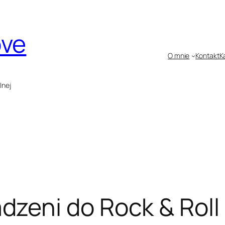
ove
O mnie
Kontakt
K
lnej
eni do Rock & Roll 