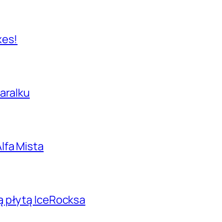
xes!
aralku
lfa Mista
ą płytą IceRocksa