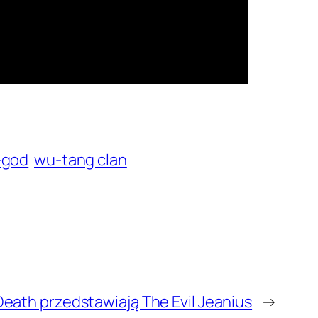
-god
wu-tang clan
 Death przedstawiają The Evil Jeanius
→