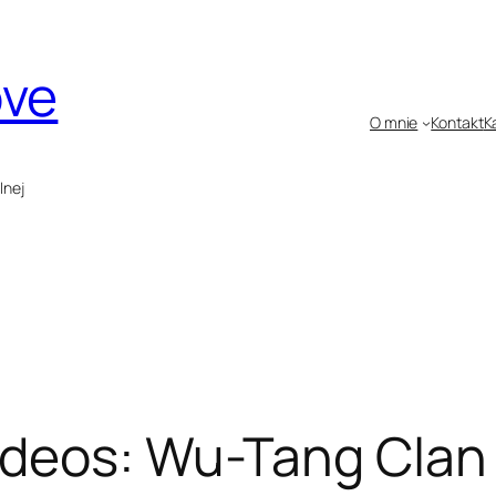
ove
O mnie
Kontakt
K
lnej
ideos: Wu-Tang Clan –