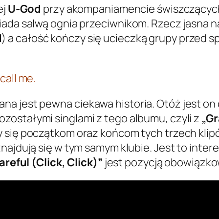
ej
U-God
przy akompaniamencie świszczących k
iada salwą ognia przeciwnikom. Rzecz jasna n
d
) a całość kończy się ucieczką grupy przed s
 call me.
a jest pewna ciekawa historia. Otóż jest on 
ozostałymi singlami z tego albumu, czyli z
„Gr
ymy się początkom oraz końcom tych trzech kl
znajdują się w tym samym klubie. Jest to inte
areful (Click, Click)”
jest pozycją obowiązko