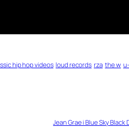
assic hip hop videos
loud records
rza
the w
u
Jean Grae i Blue Sky Black