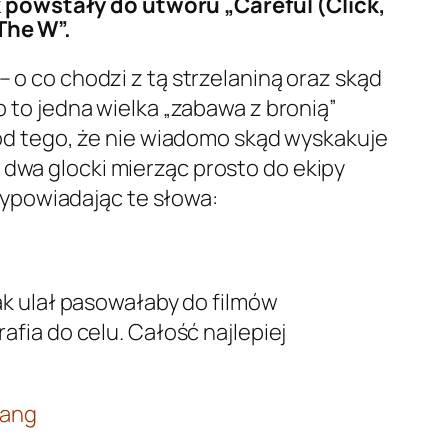
 powstały do utworu „Careful (Click,
The W”.
– o co chodzi z tą strzelaniną oraz skąd
lip to jedna wielka „zabawa z bronią”
ę od tego, że nie wiadomo skąd wyskakuje
 dwa glocki mierząc prosto do ekipy
ypowiadając te słowa:
jak ulał pasowałaby do filmów
afia do celu. Całość najlepiej
hang