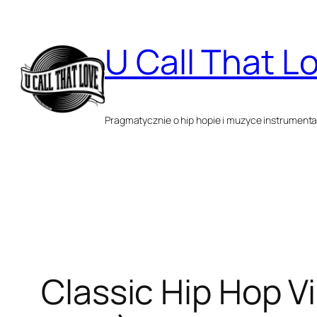
Przejdź
do
U Call That L
treści
Pragmatycznie o hip hopie i muzyce instrumenta
Classic Hip Hop V