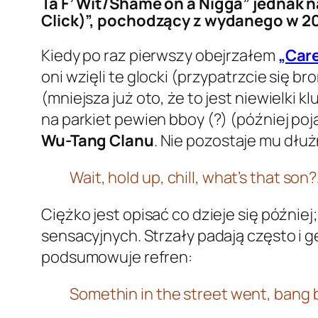
Ta F’ Wit/Shame on a Nigga” jednak n
Click)”, pochodzący z wydanego w 2
Kiedy po raz pierwszy obejrzałem
„Care
oni wzięli te glocki (przypatrzcie się b
(mniejsza już oto, że to jest niewielki
na parkiet pewien bboy (?) (później po
Wu-Tang Clanu
. Nie pozostaje mu dłu
Wait, hold up, chill, what’s that son
Ciężko jest opisać co dzieje się później
sensacyjnych. Strzały padają często i gę
podsumowuje refren:
Somethin in the street went, bang b