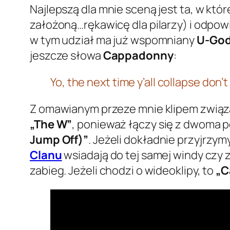
Najlepszą dla mnie sceną jest ta, w któr
założoną…rękawicę dla pilarzy) i odpow
w tym udział ma już wspomniany
U-Go
jeszcze słowa
Cappadonny
:
Yo, the next time y’all collapse don’t
Z omawianym przeze mnie klipem związan
„The W”
, ponieważ łączy się z dwoma p
Jump Off)”
. Jeżeli dokładnie przyjrz
Clanu
wsiadają do tej samej windy czy 
zabieg. Jeżeli chodzi o wideoklipy, to
„C