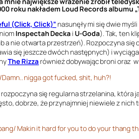
a mnie największe wrażenie zrobił teledysk
000 roku nakładem Loud Records albumu „
ful (Click, Click)”
nasunęły mi się dwie myśli 
roniom
Inspectah Decka
i
U-Goda
). Tak, ten k
 klub a nie otwarta przestrzeń). Rozpoczyna si
jawia się jeszcze dwóch następnych) i wyciąga
żny
The Rizza
również dobywając broni oraz w
?/Damn.. nigga got fucked, shit, huh?!
; rozpoczyna się regularna strzelanina, która 
sto, dobrze, że przynajmniej niewiele z nich tr
ang/ Makin it hard for you to do your thang t