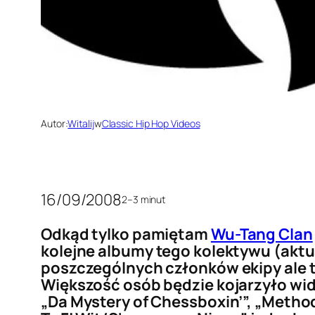
Autor:
Witalij
w
Classic Hip Hop Videos
16/09/2008
2–3 minut
Odkąd tylko pamiętam
Wu-Tang Clan
kolejne albumy tego kolektywu (aktual
poszczególnych członków ekipy ale 
Większość osób będzie kojarzyło wid
„Da Mystery of Chessboxin’”, „Method 