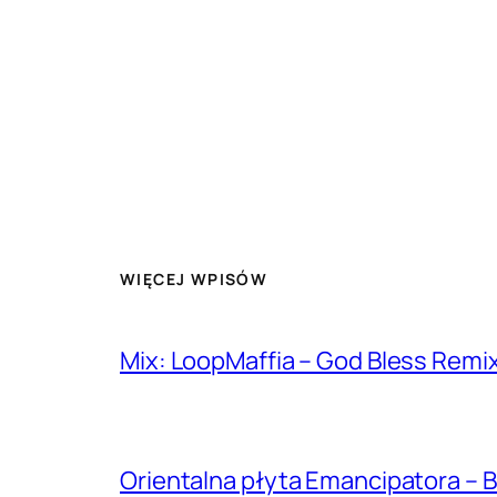
WIĘCEJ WPISÓW
Mix: LoopMaffia – God Bless Remi
Orientalna płyta Emancipatora – B