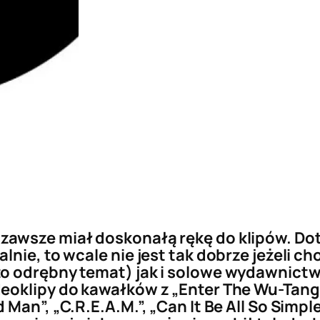
zawsze miał doskonałą rękę do klipów. Do
nie, to wcale nie jest tak dobrze jeżeli ch
to odrębny temat) jak i solowe wydawnict
eoklipy do kawałków z „Enter The Wu-Tang:
Man”, „C.R.E.A.M.”, „Can It Be All So Simpl