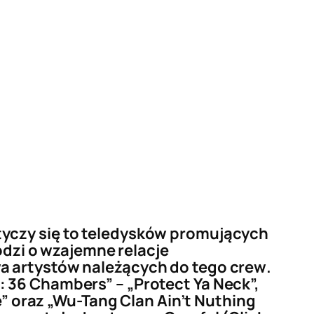
tyczy się to teledysków promujących
odzi o wzajemne relacje
wa artystów należących do tego
crew
.
 36 Chambers” – „Protect Ya Neck”,
e” oraz „Wu-Tang Clan Ain’t Nuthing