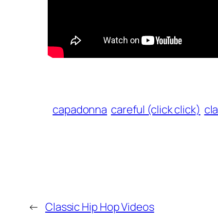
capadonna
careful (click click)
cl
←
Classic Hip Hop Videos