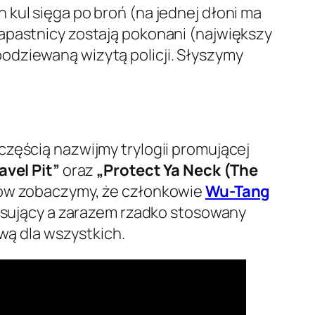
ul sięga po broń (na jednej dłoni ma
apastnicy zostają pokonani (największy
podziewaną wizytą policji. Słyszymy
częścią nazwijmy trylogii promującej
avel Pit”
oraz
„Protect Ya Neck (The
ipów zobaczymy, że członkowie
Wu-Tang
resujący a zarazem rzadko stosowany
wą dla wszystkich.