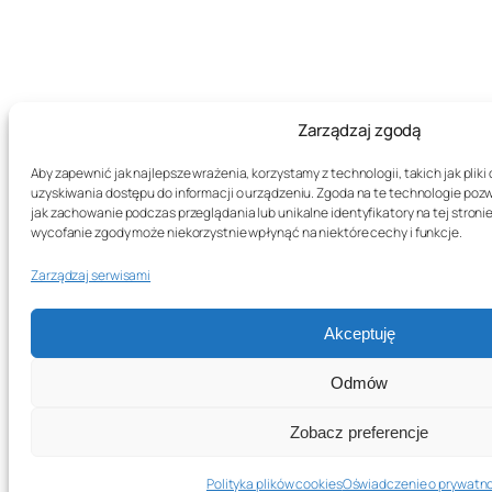
Zarządzaj zgodą
Aby zapewnić jak najlepsze wrażenia, korzystamy z technologii, takich jak plik
uzyskiwania dostępu do informacji o urządzeniu. Zgoda na te technologie poz
jak zachowanie podczas przeglądania lub unikalne identyfikatory na tej stronie
wycofanie zgody może niekorzystnie wpłynąć na niektóre cechy i funkcje.
Zarządzaj serwisami
Akceptuję
Odmów
Zobacz preferencje
Polityka plików cookies
Oświadczenie o prywatn