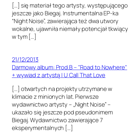
[…] się mate­riał tego artysty, wys­tępu­jącego
jeszcze jako Bie­gaj. Instru­men­talna EP-ka
“Night Noise”, zaw­ier­a­jąca też dwa utwory
wokalne, ujawniła niemały potenc­jał tkwiący
w tym […]
21/12/2013
Darmowy album: Prod.B – "Road to Nowhere"
+ wywiad z artystą | U Call That Love
[…] otwartych na projekty utrzymane w
klimacie z minionych lat. Pierwsze
wydawnictwo artysty – „Night Noise” –
ukazało się jeszcze pod pseudonimem
Biegaj. Wydawnictwo zawierające 7
eksperymentalnych […]