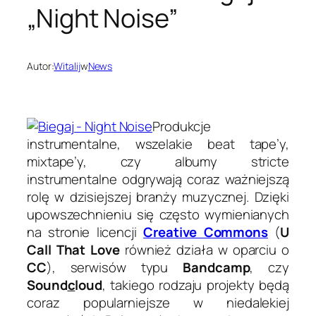
„Night Noise”
Autor:
Witalij
w
News
Produkcje
instrumentalne, wszelakie beat tape’y,
mixtape’y, czy albumy stricte
instrumentalne odgrywają coraz ważniejszą
rolę w dzisiejszej branży muzycznej. Dzięki
upowszechnieniu się często wymienianych
na stronie licencji
Creative Commons
(
U
Call That Love
również działa w oparciu o
CC
), serwisów typu
Bandcamp
, czy
Sound
c
loud
, takiego rodzaju projekty będą
coraz popularniejsze w niedalekiej