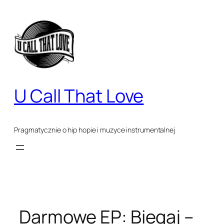
Przejdź
do
treści
U Call That Love
Pragmatycznie o hip hopie i muzyce instrumentalnej
Darmowe EP: Biegaj –