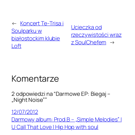
←
Koncert Te-Trisa i
Ucieczka od
Soulparku w
rzeczywistości wraz
białostockim klubie
z SoulChefem
→
Loft
Komentarze
2 odpowiedzi na “Darmowe EP: Biegaj –
„Night Noise””
12/07/2012
Darmowy album: Prod.B – „Simple Melodies” |
U Call That Love | Hip Hop with soul