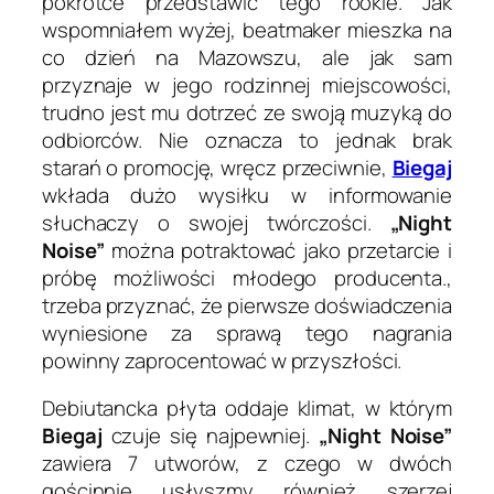
pokrótce przedstawić tego rookie. Jak
wspomniałem wyżej, beatmaker mieszka na
co dzień na Mazowszu, ale jak sam
przyznaje w jego rodzinnej miejscowości,
trudno jest mu dotrzeć ze swoją muzyką do
odbiorców. Nie oznacza to jednak brak
starań o promocję, wręcz przeciwnie,
Biegaj
wkłada dużo wysiłku w informowanie
słuchaczy o swojej twórczości.
„Night
Noise”
można potraktować jako przetarcie i
próbę możliwości młodego producenta.,
trzeba przyznać, że pierwsze doświadczenia
wyniesione za sprawą tego nagrania
powinny zaprocentować w przyszłości.
Debiutancka płyta oddaje klimat, w którym
Biegaj
czuje się najpewniej.
„Night Noise”
zawiera 7 utworów, z czego w dwóch
gościnnie usłyszmy również szerzej