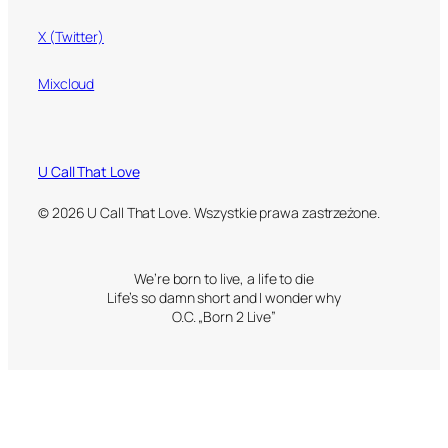
X (Twitter)
Mixcloud
U Call That Love
© 2026 U Call That Love. Wszystkie prawa zastrzeżone.
We’re born to live, a life to die
Life’s so damn short and I wonder why
O.C. „Born 2 Live”