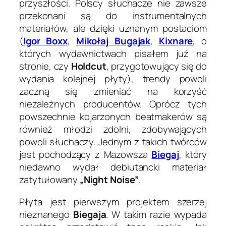
przyszłości. Polscy słuchacze nie zawsze
przekonani są do instrumentalnych
materiałów, ale dzięki uznanym postaciom
(
Igor Boxx
,
Mikołaj Bugajak
,
Kixnare
, o
których wydawnictwach pisałem już na
stronie, czy
Holdcut
, przygotowujący się do
wydania kolejnej płyty), trendy powoli
zaczną się zmieniać na korzyść
niezależnych producentów. Oprócz tych
powszechnie kojarzonych beatmakerów są
również młodzi zdolni, zdobywających
powoli słuchaczy. Jednym z takich twórców
jest pochodzący z Mazowsza
Biegaj
, który
niedawno wydał debiutancki materiał
zatytułowany
„Night Noise”
.
Płyta jest pierwszym projektem szerzej
nieznanego
Biegaja
. W takim razie wypada