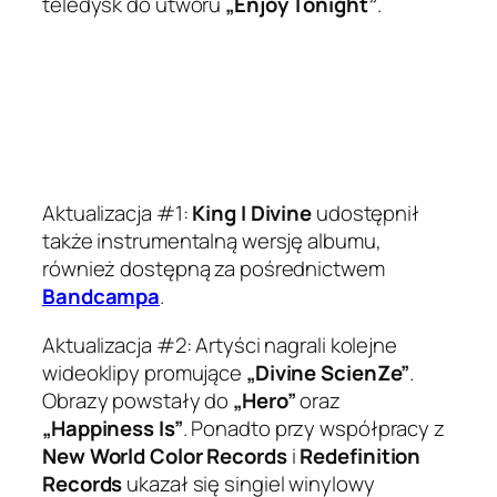
teledysk do utworu
„Enjoy Tonight”
.
Aktualizacja #1:
King I Divine
udostępnił
także instrumentalną wersję albumu,
również dostępną za pośrednictwem
Bandcampa
.
Aktualizacja #2: Artyści nagrali kolejne
wideoklipy promujące
„Divine ScienZe”
.
Obrazy powstały do
„Hero”
oraz
„Happiness Is”
. Ponadto przy współpracy z
New World Color Records
i
Redefinition
Records
ukazał się singiel winylowy