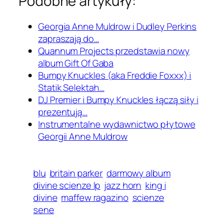
Podobne artykuły:
Georgia Anne Muldrow i Dudley Perkins
zapraszają do…
Quannum Projects przedstawia nowy
album Gift Of Gaba
Bumpy Knuckles (aka Freddie Foxxx) i
Statik Selektah…
DJ Premier i Bumpy Knuckles łączą siły i
prezentują…
Instrumentalne wydawnictwo płytowe
Georgii Anne Muldrow
blu
britain parker
darmowy album
divine scienze lp
jazz horn
king i
divine
maffew ragazino
scienze
sene