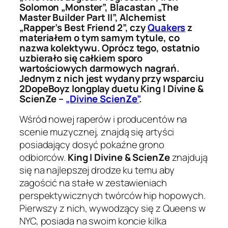
Solomon „Monster”, Blacastan „The
Master Builder Part II”, Alchemist
„Rapper’s Best Friend 2”, czy
Quakers
z
materiałem o tym samym tytule, co
nazwa kolektywu. Oprócz tego, ostatnio
uzbierało się całkiem sporo
wartościowych darmowych nagrań.
Jednym z nich jest wydany przy wsparciu
2DopeBoyz longplay duetu King I Divine &
ScienZe –
„Divine ScienZe”
.
Wśród nowej raperów i producentów na
scenie muzycznej, znajdą się artyści
posiadający dosyć pokaźne grono
odbiorców.
King I Divine & ScienZe
znajdują
się na najlepszej drodze ku temu aby
zagościć na stałe w zestawieniach
perspektywicznych twórców hip hopowych.
Pierwszy z nich, wywodzący się z Queens w
NYC, posiada na swoim koncie kilka