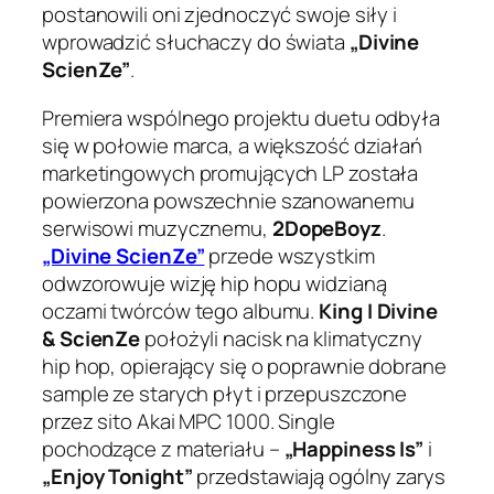
postanowili oni zjednoczyć swoje siły i
wprowadzić słuchaczy do świata
„Divine
ScienZe”
.
Premiera wspólnego projektu duetu odbyła
się w połowie marca, a większość działań
marketingowych promujących LP została
powierzona powszechnie szanowanemu
serwisowi muzycznemu,
2DopeBoyz
.
„Divine ScienZe”
przede wszystkim
odwzorowuje wizję hip hopu widzianą
oczami twórców tego albumu.
King I Divine
& ScienZe
położyli nacisk na klimatyczny
hip hop, opierający się o poprawnie dobrane
sample ze starych płyt i przepuszczone
przez sito Akai MPC 1000. Single
pochodzące z materiału –
„Happiness Is”
i
„Enjoy Tonight”
przedstawiają ogólny zarys