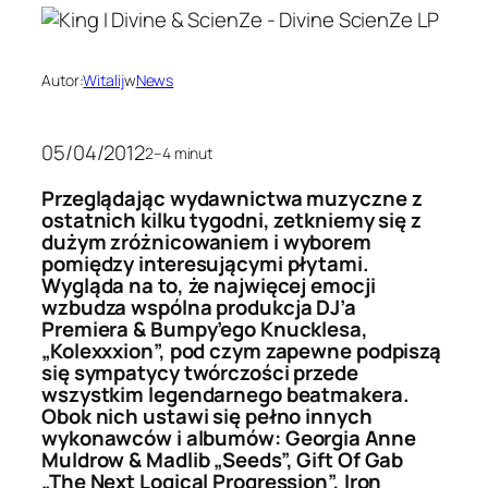
Autor:
Witalij
w
News
05/04/2012
2–4 minut
Przeglądając wydawnictwa muzyczne z
ostatnich kilku tygodni, zetkniemy się z
dużym zróżnicowaniem i wyborem
pomiędzy interesującymi płytami.
Wygląda na to, że najwięcej emocji
wzbudza wspólna produkcja DJ’a
Premiera & Bumpy’ego Knucklesa,
„Kolexxxion”, pod czym zapewne podpiszą
się sympatycy twórczości przede
wszystkim legendarnego beatmakera.
Obok nich ustawi się pełno innych
wykonawców i albumów: Georgia Anne
Muldrow & Madlib „Seeds”, Gift Of Gab
„The Next Logical Progression”, Iron