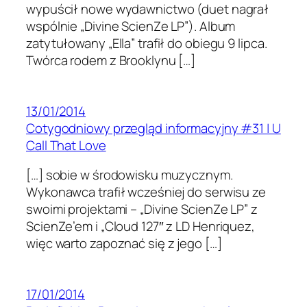
wypuścił nowe wydawnictwo (duet nagrał
wspólnie „Divine ScienZe LP”). Album
zatytułowany „Ella” trafił do obiegu 9 lipca.
Twórca rodem z Brooklynu […]
13/01/2014
Cotygodniowy przegląd informacyjny #31 | U
Call That Love
[…] sobie w środowisku muzycznym.
Wykonawca trafił wcześniej do serwisu ze
swoimi projektami – „Divine ScienZe LP” z
ScienZe’em i „Cloud 127″ z LD Henriquez,
więc warto zapoznać się z jego […]
17/01/2014