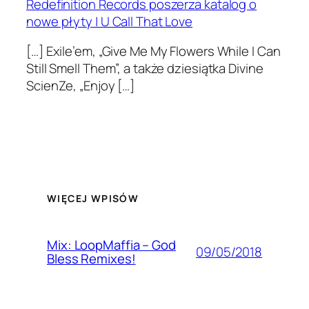
Redefinition Records poszerza katalog o
nowe płyty | U Call That Love
[…] Exile’em, „Give Me My Flowers While I Can
Still Smell Them”, a także dziesiątka Divine
ScienZe, „Enjoy […]
WIĘCEJ WPISÓW
Mix: LoopMaffia – God
09/05/2018
Bless Remixes!