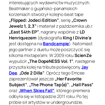
interesujących wydawnictw muzycznych.
Beatmaker o gujańsko-panamskich
korzeniach stworzył kolejno beat tape
„Flipped: Jodeci Edition”
, serię
„Crown
Jewelz 1, 2,3”
i materiał z października ub.r.
„East 54th EP”
, nagrany wspólnie z
LD
Henriquezem
(dyskografia
King I Divine’a
jest dostępna na
Bandcampie
). Natomiast
jego partner z duetu może poszczycić się
kilkoma mixtape’ami. W 2009 roku
ScienZe
wypuścił
„The DopeNESS Vol. 1”
, następnie
przyszła kolej na tribute poświęcony
Jay
Dee
,
„Ode 2 Dilla”
. Oprócz tego Emcee
zaprezentował jeszcze
„Her Favorite
Subject”
,
„The Phone Tap(e)”
,
„Hall Pass”
oraz
„When Skies Fall”
, którego premiera
odbyła się w listopadzie 2011 roku. Po tej
próbie sił artystów w undergroundzie,