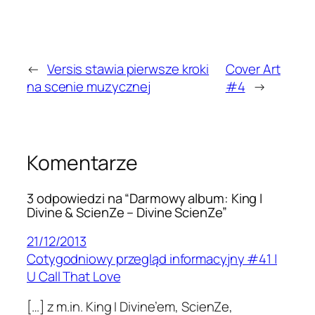
←
Versis stawia pierwsze kroki
Cover Art
na scenie muzycznej
#4
→
Komentarze
3 odpowiedzi na “Darmowy album: King I
Divine & ScienZe – Divine ScienZe”
21/12/2013
Cotygodniowy przegląd informacyjny #41 |
U Call That Love
[…] z m.in. King I Divine’em, ScienZe,