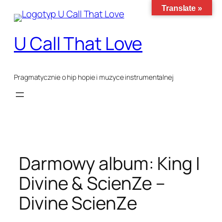
Przejdź
Translate »
do
treści
U Call That Love
Pragmatycznie o hip hopie i muzyce instrumentalnej
Darmowy album: King I
Divine & ScienZe –
Divine ScienZe