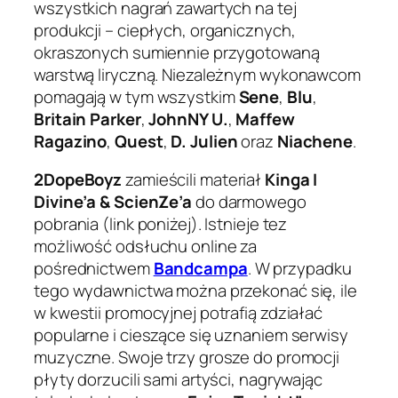
wszystkich nagrań zawartych na tej
produkcji – ciepłych, organicznych,
okraszonych sumiennie przygotowaną
warstwą liryczną. Niezależnym wykonawcom
pomagają w tym wszystkim
Sene
,
Blu
,
Britain Parker
,
JohnNY U.
,
Maffew
Ragazino
,
Quest
,
D. Julien
oraz
Niachene
.
2DopeBoyz
zamieścili materiał
Kinga I
Divine’a & ScienZe’a
do darmowego
pobrania (link poniżej). Istnieje tez
możliwość odsłuchu online za
pośrednictwem
Bandcampa
. W przypadku
tego wydawnictwa można przekonać się, ile
w kwestii promocyjnej potrafią zdziałać
popularne i cieszące się uznaniem serwisy
muzyczne. Swoje trzy grosze do promocji
płyty dorzucili sami artyści, nagrywając