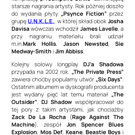
starsze nagrania artysty. Rok później doszło
do wydania płyty
„Psynce Fiction”
przez
grupę
U.N.K.L.E.
, w której skład obok
Josha
Davisa
wówczas wchodził
James Lavelle
, a
przy nagraniu materiału brali udział
m.in.
Mark Hollis
,
Jason Newsted
,
Sie
Medway-Smith
i
Jim Abbiss
.
Kolejny solowy longplay
DJ’a Shadowa
przypada na 2002 rok.
„The Private Press”
zawiera choćby popularny utwór
„Six Days”
.
Ostatnim albumem w dyskografii producenta
jest wydany pięć lat temu materiał
„The
Outsider”
.
DJ Shadow
współpracował do
tej pory z takim artystami, jak chociażby
Zack De La Rocha
(
Rage Against The
Machine
), zespół
Jon Spencer Blues
Explosion
,
Mos Def
,
Keane
,
Beastie Boys
i