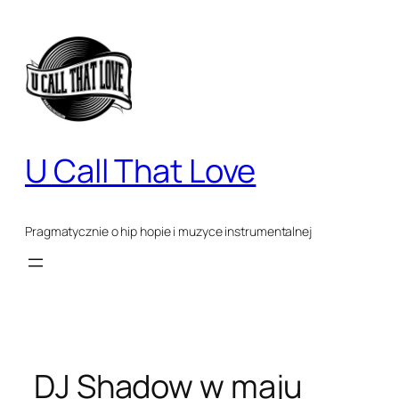
Przejdź
do
treści
U Call That Love
Pragmatycznie o hip hopie i muzyce instrumentalnej
DJ Shadow w maju