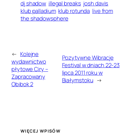
dj shadow
illegal breaks
josh davis
klub palladium
klub rotunda
live from
the shadowsphere
←
Kolejne
Pozytywne Wibracje
wydawnictwo
Festival w dniach 22-23
płytowe Ciry –
lipca 2011 roku w
Zapracowany
Białymstoku
→
Obibok 2
WIĘCEJ WPISÓW