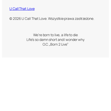
U Call That Love
© 2026 U Call That Love. Wszystkie prawa zastrzeżone.
We’re born to live, a life to die
Life’s so damn short and I wonder why
O.C. „Born 2 Live”