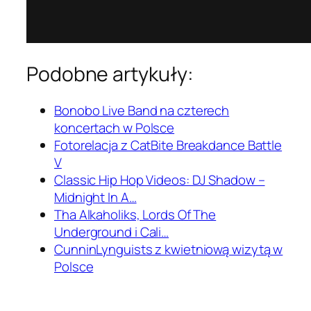
Podobne artykuły:
Bonobo Live Band na czterech
koncertach w Polsce
Fotorelacja z CatBite Breakdance Battle
V
Classic Hip Hop Videos: DJ Shadow –
Midnight In A…
Tha Alkaholiks, Lords Of The
Underground i Cali…
CunninLynguists z kwietniową wizytą w
Polsce