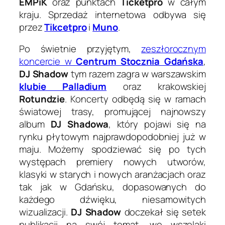
EMPiK
oraz punktach
Ticketpro
w całym
kraju. Sprzedaż internetowa odbywa się
przez
Tikcetpro
i
Muno
.
Po świetnie przyjętym,
zeszłorocznym
koncercie w
Centrum Stocznia Gdańska
,
DJ Shadow
tym razem zagra w warszawskim
klubie Palladium
oraz krakowskiej
Rotundzie
. Koncerty odbędą się w ramach
światowej trasy, promującej najnowszy
album
DJ Shadowa
, który pojawi się na
rynku płytowym najprawdopodobniej już w
maju. Możemy spodziewać się po tych
występach premiery nowych utworów,
klasyki w starych i nowych aranżacjach oraz
tak jak w Gdańsku, dopasowanych do
każdego dźwięku, niesamowitych
wizualizacji.
DJ Shadow
doczekał się setek
publikacji na swój temat, we wszelaki