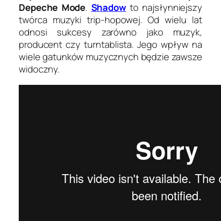
Depeche Mode
.
Shadow
to najsłynniejszy
twórca muzyki trip-hopowej. Od wielu lat
odnosi sukcesy zarówno jako muzyk,
producent czy turntablista. Jego wpływ na
wiele gatunków muzycznych będzie zawsze
widoczny.