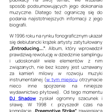
sposób podsumowujących jego dokonania
muzyczne. Dlatego też ograniczę się do
podania najistotniejszych informacji z jego
biografii.
W 1996 roku na rynku fonograficznym ukazał
się debiutancki krążek artysty zatytułowany
„Entroducing….”
. Album, który wprowadził
prawdziwą rewolucję w dziedzinie samplingu
i udoskonalił wiele elementów z nim
związanych, nie bez kozery jest uznawany
za kamień milowy w rozwoju muzyki
instrumentalnej (
w tym miejscu
otrzymacie
nieco inne spojrzenie na niniejsze
wydawnictwo płytowe). Od tego momentu
DJ Shadow
zyskał ogromny szacunek i
sławę. W 1998 r. przyszedł czas na
kompilację
„Preemptive Strike”
zawierającą