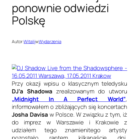
ponownie odwiedzi
Polskę
Autor:
Witalij
w
Wydarzenia
Przy okazji wpisu o klasycznym teledysku
DJ’a Shadowa
zrealizowanym do utworu
„Midnight In A Perfect World”
,
informowałem o zbliżających się koncertach
Josha Davisa
w Polsce. W związku z tym, iż
do imprez w Warszawie i Krakowie z
udziałem tego znamienitego artysty
pozostało raptem kilkanaście dni,